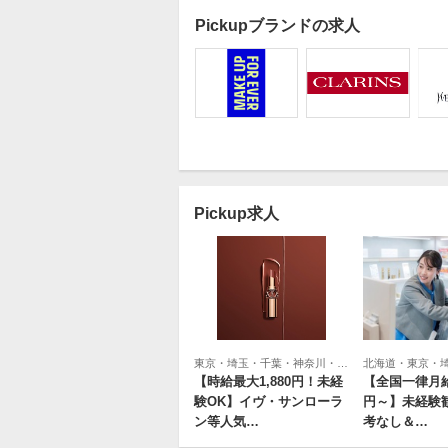
Pickupブランドの求人
Pickup求人
すべての
北海道・東北
美容部員・接
美容部員
美容部員・
エステ・
アイリス
美容師
受付・フ
関東
化粧品業界本
化粧品業
一般事務
人事・総
広報・PR
化粧品業
通販・EC
商品企画
東海・北信越
美容カウンセ
東京・埼玉・千葉・神奈川・北海道・新潟・石川・静岡・愛知・大阪・京都・兵庫・岡山・広島・福岡・熊本・鹿児島
美容カウ
美容カウ
美容医療
関西
【時給最大1,880円！未経
【全国一律月給2
験OK】イヴ・サンローラ
円～】未経験
ン等人気…
考なし＆…
中国・四国