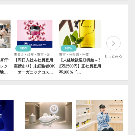
NEW
NEW
表参道・銀座・東京・池袋・新宿・渋谷・吉祥寺・立川・横浜・静岡・大阪・京都・広島・福岡・熊本
東京・神奈川・千葉
もっとみる
JR千
【即日入社＆社員登用
【未経験歓迎◎月給～3
レク
実績あり】未経験者OK
2万2500円】正社員登用
験…
オーガニックコス…
率100％『…