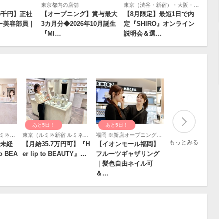
東京都内の店舗
東京（渋谷・新宿）・大阪・京都・兵庫／SHIRO
5千円】正社
【オープニング】賞与最大
【8月限定】最短1日で内
ー美容部員｜
3カ月分◆2026年10月誕生
定『SHIRO』オンライン
『MI…
説明会＆選…
あと5日！
あと5日！
東京（ルミネ新宿 ルミネ2）＊新店のオープニングスタッフ募集！・大阪（ルクアイーレ店）＊駅直結の好立地で、雨の日も濡れずにラクラク通勤！
東京（ルミネ新宿 ルミネ2）＊新店のオープニングスタッフ募集！・大阪（ルクアイーレ店）＊駅直結の好立地で、雨の日も濡れずにラクラク通勤！
福岡 ※新店オープニングスタッフ
もっとみる
未経
【月給35.7万円可】『H
【イオンモール福岡】
o BEA
er lip to BEAUTY』…
フルーツギャザリング
｜髪色自由ネイル可
＆…