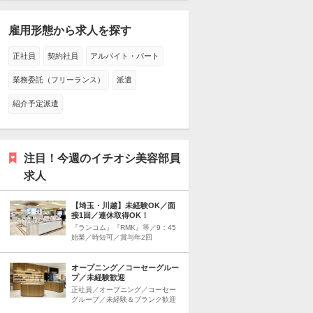
雇用形態から求人を探す
正社員
契約社員
アルバイト・パート
業務委託（フリーランス）
派遣
紹介予定派遣
注目！今週のイチオシ美容部員
求人
【埼玉・川越】未経験OK／面
接1回／連休取得OK！
『ランコム』『RMK』等／9：45
始業／時短可／賞与年2回
オープニング／コーセーグルー
プ／未経験歓迎
正社員／オープニング／コーセー
グループ／未経験＆ブランク歓迎