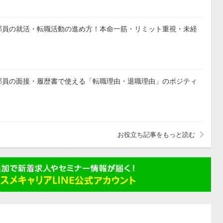
部員の就活・転職活動の進め方！本命一筋・リミット重視・未経
部員の面接・履歴書で使える「転職理由・退職理由」のポジティ
勤務地を選ぶ
職種を選ぶ
検索する
検索する
---
---
件
件
お役立ち記事をもっと読む