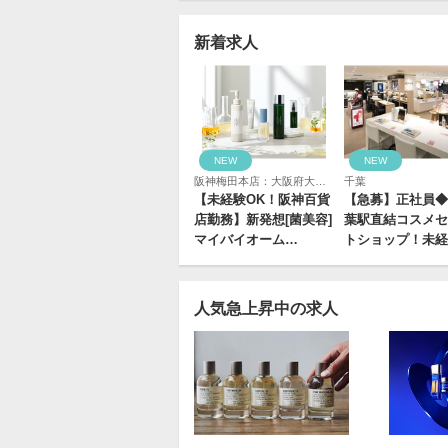
九州・沖縄
新着求人
NEW
NEW
阪神梅田本店：大阪府大阪市北区梅田1丁目13-13 阪神梅田本店3階
千葉
【未経験OK！阪神百貨
【急募】正社員◆
店勤務】新発想[菌美容]
葉駅直結コスメセ
マイバイオーム…
トショップ！未経
人気急上昇中の求人