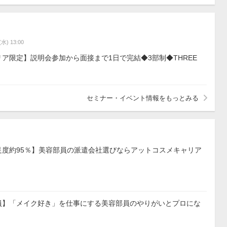
(水) 13:00
ア限定】説明会参加から面接まで1日で完結◆3部制◆THREE
セミナー・イベント情報をもっとみる
足度約95％】美容部員の派遣会社選びならアットコスメキャリア
員】「メイク好き」を仕事にする美容部員のやりがいとプロにな