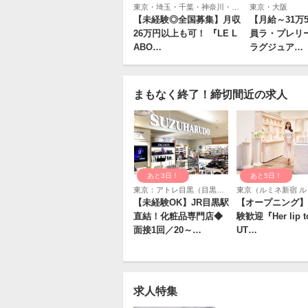
東京・埼玉・千葉・神奈川・北海道・仙台・新潟・石川・静岡・愛知・大阪・京都・兵庫・岡山・広島・福岡・熊本・鹿児島など全国各地で募集
東京・大阪
【未経験◎全国募集】月収
【月給～31万
26万円以上も可！ 『LE L
員ラ・プレリ
ABO…
ラグジュア…
まもなく終了！締切間近の求人
あと3日！
あと5日！
東京：アトレ目黒（目黒駅直結）
【未経験OK】JR目黒駅
【オープニング】
直結！化粧品専門店◆
験歓迎『Her lip t
面接1回／20～…
UT…
求人特集