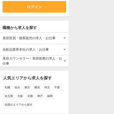
ログイン
職種から求人を探す
美容部員・接客販売の求人・お仕事
美容部員・接客販売の仕事すべて
美容部員・BA
エステ・エステティシャン
アイリスト
美容師
受付・フロント
化粧品業界本社の求人・お仕事
化粧品業界本社の仕事すべて
一般事務・アシスタント
人事・総務
広報・PR
化粧品業界の営業・スーパーバイザー
通販・ECサイト運営
商品企画・研究開発
美容カウンセラー・美容医療の求人・お
仕事
美容カウンセラー・美容医療の仕事すべ
美容カウンセラー
美容医療事務・バックオフィス
て
人気エリアから求人を探す
札幌
仙台
東京
横浜
埼玉
千葉
名古屋
大阪
京都
神戸
福岡
全国のエリアから探す