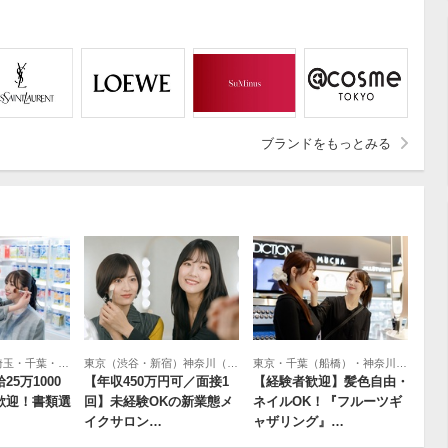
ブランドをもっとみる
選択をクリア
職種を選択
客販売の求人・お仕事
・接客販売の仕事すべて
BA
エステティシャン
ト
ロント
社の求人・お仕事
界本社の仕事すべて
・アシスタント
務
界の営業・スーパーバイザー
サイト運営
・研究開発
ラー・美容医療の求人・お仕事
北海道・東京・埼玉・千葉・神奈川・群馬・茨城・宮城・愛知・大阪・奈良・兵庫・広島・福岡
東京（渋谷・新宿）神奈川（横浜 ※新店）＼オープニング募集／
東京・千葉（船橋）・神奈川（海老名）・群馬（高崎）・静岡・石川（金沢）・兵庫（姫路）大分・沖縄
ンセラー・美容医療の仕事すべて
ンセラー
事務・バックオフィス
5万1000
【年収450万円可／面接1
【経験者歓迎】髪色自由・
歓迎！書類選
回】未経験OKの新業態メ
ネイルOK！『フルーツギ
イクサロン…
ャザリング』…