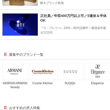
験＆ブランク歓迎
正社員／年収400万円以上可／5連休＆半休
OK
『ラ・プレリー』20代～40代活躍中！報奨金年最
大72万円
募集中のブランド一覧
GIORGIO ARMANI
Cosme Kitchen
SUQQU
Elegance
beauty
おすすめの求人特集