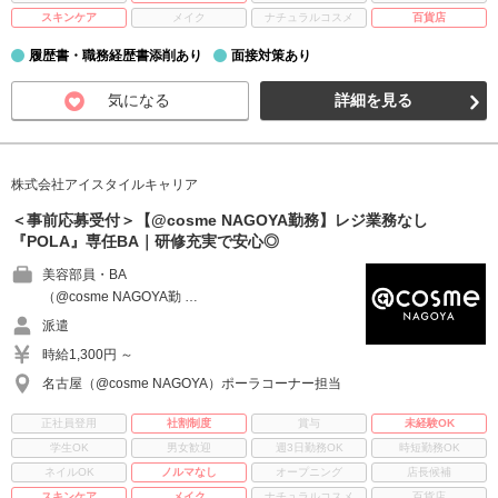
スキンケア
メイク
ナチュラルコスメ
百貨店
履歴書・職務経歴書添削あり
面接対策あり
気になる
詳細を見る
株式会社アイスタイルキャリア
＜事前応募受付＞【@cosme NAGOYA勤務】レジ業務なし
『POLA』専任BA｜研修充実で安心◎
美容部員・BA
（@cosme NAGOYA勤 …
派遣
時給1,300円 ～
名古屋（@cosme NAGOYA）ポーラコーナー担当
正社員登用
社割制度
賞与
未経験OK
学生OK
男女歓迎
週3日勤務OK
時短勤務OK
ネイルOK
ノルマなし
オープニング
店長候補
スキンケア
メイク
ナチュラルコスメ
百貨店