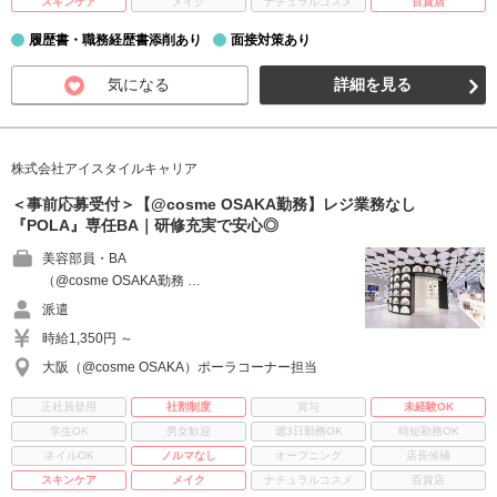
スキンケア
メイク
ナチュラルコスメ
百貨店
履歴書・職務経歴書添削あり
面接対策あり
気になる
詳細を見る
株式会社アイスタイルキャリア
＜事前応募受付＞【@cosme OSAKA勤務】レジ業務なし
『POLA』専任BA｜研修充実で安心◎
美容部員・BA
（@cosme OSAKA勤務 …
派遣
時給1,350円 ～
大阪（@cosme OSAKA）ポーラコーナー担当
正社員登用
社割制度
賞与
未経験OK
学生OK
男女歓迎
週3日勤務OK
時短勤務OK
ネイルOK
ノルマなし
オープニング
店長候補
スキンケア
メイク
ナチュラルコスメ
百貨店