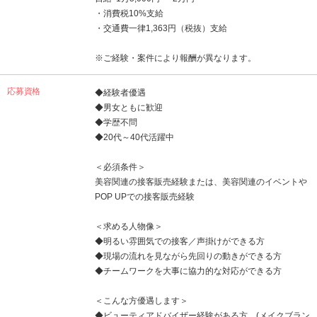
・消費税10%支給
・交通費一律1,363円（税抜）支給
※ご経験・案件により報酬が異なります。
応募資格
◆経験者優遇
◆男女ともに歓迎
◆学歴不問
◆20代～40代活躍中
＜必須条件＞
美容関連の接客販売経験または、美容関連のイベントや
POP UPでの接客販売経験
＜求める人物像＞
◆明るい雰囲気での接客／声掛けができる方
◆現場の流れを見ながら先回りの動きができる方
◆チームワークを大事に協力的な対応ができる方
＜こんな方優遇します＞
◆ビューティアドバイザー経験がある方 (メイクブラン