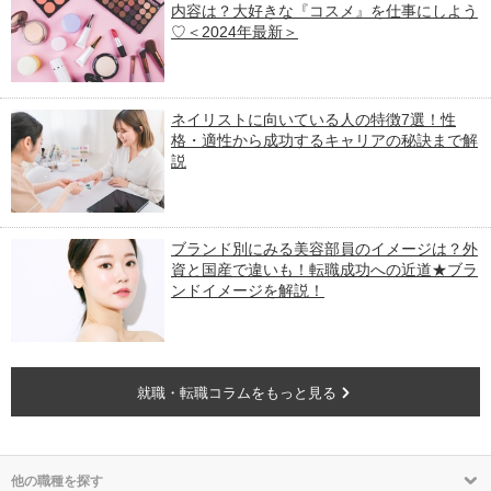
内容は？大好きな『コスメ』を仕事にしよう
♡＜2024年最新＞
ネイリストに向いている人の特徴7選！性
格・適性から成功するキャリアの秘訣まで解
説
ブランド別にみる美容部員のイメージは？外
資と国産で違いも！転職成功への近道★ブラ
ンドイメージを解説！
就職・転職コラムをもっと見る
他の職種を探す