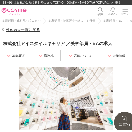
【8～9月土日祝のみ働ける】@cosme TOKYO・OSAKA・NAGOYA★POPUPのお仕事！
美容部員・化粧品の求人TOP
美容部員・接客販売の求人・お仕事
美容部員・BA
検索結果一覧に戻る
株式会社アイスタイルキャリア
／
美容部員・BA
の求人
募集要項
勤務地
応募について
企業情報
写真(4)