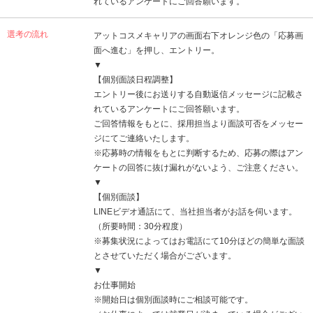
れているアンケートにご回答願います。
選考の流れ
アットコスメキャリアの画面右下オレンジ色の「応募画
面へ進む」を押し、エントリー。
▼
【個別面談日程調整】
エントリー後にお送りする自動返信メッセージに記載さ
れているアンケートにご回答願います。
ご回答情報をもとに、採用担当より面談可否をメッセー
ジにてご連絡いたします。
※応募時の情報をもとに判断するため、応募の際はアン
ケートの回答に抜け漏れがないよう、ご注意ください。
▼
【個別面談】
LINEビデオ通話にて、当社担当者がお話を伺います。
（所要時間：30分程度）
※募集状況によってはお電話にて10分ほどの簡単な面談
とさせていただく場合がございます。
▼
お仕事開始
※開始日は個別面談時にご相談可能です。