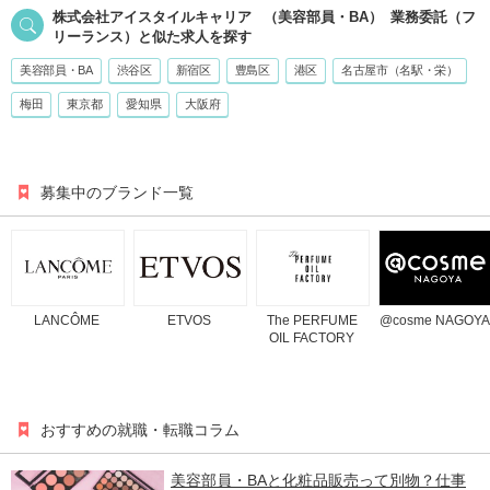
株式会社アイスタイルキャリア
（美容部員・BA）
業務委託（フ
リーランス）
と似た求人を探す
美容部員・BA
渋谷区
新宿区
豊島区
港区
名古屋市（名駅・栄）
梅田
東京都
愛知県
大阪府
募集中のブランド一覧
LANCÔME
ETVOS
The PERFUME
@cosme NAGOYA
OIL FACTORY
おすすめの就職・転職コラム
美容部員・BAと化粧品販売って別物？仕事