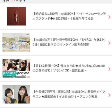
【時給最大1,880円！未経験OK】イヴ・サンローラン等
人気ブランド◆休日125日～！最短半年で社員
【未経験歓迎】正社員登用率100％『SHIRO』年休144.
5日｜最短1日内定のオンライン選考会開催
【週1＆3時間～OK】働き方自由★好きな時に@cosme
の店舗で接客！ブランクOK＜副業歓迎＞
【年収450万円可／面接1回】未経験OKの新業態メイク
サロン★服装髪色ネイル自由◎オープニング募集