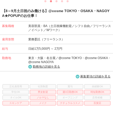
【8～9月土日祝のみ働ける】@cosme TOKYO・OSAKA・NAGOY
A★POPUPのお仕事！
募集職種
美容部員・BA（土日祝稼働歓迎／シフト自由／フリーランス
／イベント／Wワーク）
雇用形態
業務委託（フリーランス）
給与
日給1万5,000円 ～ 2万円
勤務地
東京・大阪・名古屋／@cosme TOKYO・@cosme OSAKA・
@cosme NAGOYA
勤務地の詳細を見る
募集要項の詳細を見る
正社員登用
社割制度
賞与
未経験OK
学生OK
男女歓迎
週3日勤務OK
時短勤務OK
ネイルOK
ノルマなし
オープニング
店長候補
スキンケア
メイク
ナチュラルコスメ
百貨店