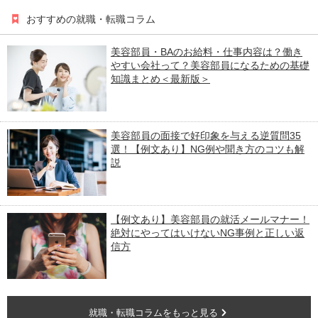
おすすめの就職・転職コラム
美容部員・BAのお給料・仕事内容は？働き
やすい会社って？美容部員になるための基礎
知識まとめ＜最新版＞
美容部員の面接で好印象を与える逆質問35
選！【例文あり】NG例や聞き方のコツも解
説
【例文あり】美容部員の就活メールマナー！
絶対にやってはいけないNG事例と正しい返
信方
就職・転職コラムをもっと見る