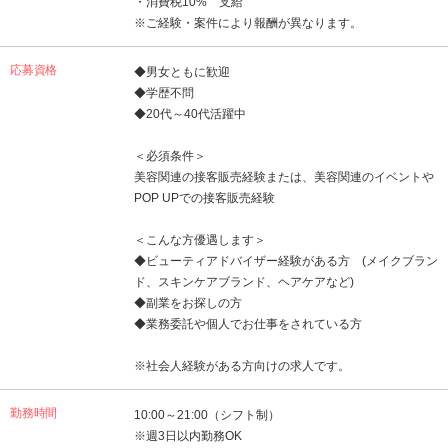
・消費税10% 支給
※ご経験・案件により報酬が異なります。
応募資格
◆男女ともに歓迎
◆学歴不問
◆20代～40代活躍中
＜必須条件＞
美容関連の接客販売経験または、美容関連のイベントや
POP UPでの接客販売経験
＜こんな方優遇します＞
◆ビューティアドバイザー経験がある方 (メイクブラン
ド、スキンケアブランド、ヘアケアなど)
◆副業をお探しの方
◆業務委託や個人でお仕事をされている方
※社会人経験がある方向けの求人です。
勤務時間
10:00～21:00（シフト制）
※週3日以内勤務OK