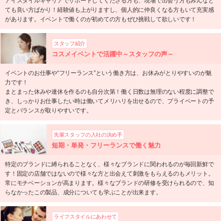
アイスタイルキャリアでサポートしてくださる方も、現場で出会う方もみんなと
ても良い方ばかり！経験値も上がりますし、個人的に仲良くなる方もいて充実感
があります。イベントで働くのが初めての方もぜひ挑戦して欲しいです！
スタッフ紹介
コスメイベントで活躍中～スタッフの声～
イベントのお仕事や“フリーランス”という働き方は、お休みがとりやすいのが魅
力です！
まとまった休みや連休を作るのも自分次第！働く日数は無理のない程度に調整で
き、しっかりお仕事したい時は働いてメリハリを出せるので、プライベートの予
定とバランスが取りやすいです。
先輩スタッフの入社の決め手
短期・単発・フリーランスで働く魅力
特定のブランドに縛られることなく、様々なブランドに関われるのが毎回新鮮で
す！固定の店舗ではないので様々な方と出会えて刺激をもらえるのもメリット。
常にモチベーションが高まります。様々なブランドの研修を受けられるので、知
らなかったこの製品、成分についても学ぶことが出来ます。
ライフスタイルにあわせて