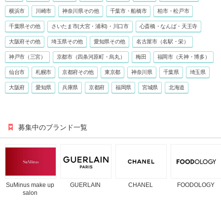
横浜市
川崎市
神奈川県その他
千葉市・船橋市
柏市・松戸市
千葉県その他
さいたま市(大宮・浦和)・川口市
心斎橋・なんば・天王寺
大阪府その他
埼玉県その他
愛知県その他
名古屋市（名駅・栄）
神戸市（三宮）
京都市（四条河原町・烏丸）
梅田
福岡市（天神・博多）
仙台市
札幌市
京都府その他
東京都
神奈川県
千葉県
埼玉県
大阪府
愛知県
兵庫県
京都府
福岡県
宮城県
北海道
募集中のブランド一覧
SuMinus make up
GUERLAIN
CHANEL
FOODOLOGY
salon