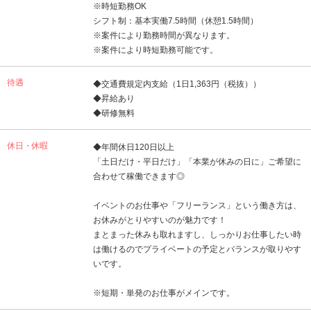
※時短勤務OK
シフト制：基本実働7.5時間（休憩1.5時間）
※案件により勤務時間が異なります。
※案件により時短勤務可能です。
待遇
◆交通費規定内支給（1日1,363円（税抜））
◆昇給あり
◆研修無料
休日・休暇
◆年間休日120日以上
「土日だけ・平日だけ」「本業が休みの日に」ご希望に
合わせて稼働できます◎
イベントのお仕事や「フリーランス」という働き方は、
お休みがとりやすいのが魅力です！
まとまった休みも取れますし、しっかりお仕事したい時
は働けるのでプライベートの予定とバランスが取りやす
いです。
※短期・単発のお仕事がメインです。