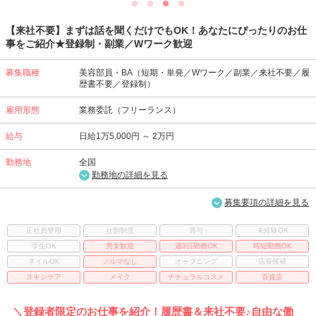
【来社不要】まずは話を聞くだけでもOK！あなたにぴったりのお仕
事をご紹介★登録制・副業／Wワーク歓迎
募集職種
美容部員・BA（短期・単発／Wワーク／副業／来社不要／履
歴書不要／登録制）
雇用形態
業務委託（フリーランス）
給与
日給1万5,000円 ～ 2万円
勤務地
全国
勤務地の詳細を見る
募集要項の詳細を見る
正社員登用
社割制度
賞与
未経験OK
学生OK
男女歓迎
週3日勤務OK
時短勤務OK
ネイルOK
ノルマなし
オープニング
店長候補
スキンケア
メイク
ナチュラルコスメ
百貨店
＼登録者限定のお仕事を紹介！履歴書＆来社不要♪自由な働