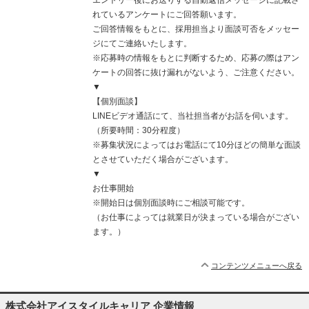
エントリー後にお送りする自動返信メッセージに記載さ
れているアンケートにご回答願います。
ご回答情報をもとに、採用担当より面談可否をメッセー
ジにてご連絡いたします。
※応募時の情報をもとに判断するため、応募の際はアン
ケートの回答に抜け漏れがないよう、ご注意ください。
▼
【個別面談】
LINEビデオ通話にて、当社担当者がお話を伺います。
（所要時間：30分程度）
※募集状況によってはお電話にて10分ほどの簡単な面談
とさせていただく場合がございます。
▼
お仕事開始
※開始日は個別面談時にご相談可能です。
（お仕事によっては就業日が決まっている場合がござい
ます。）
コンテンツメニューへ戻る
株式会社アイスタイルキャリア 企業情報