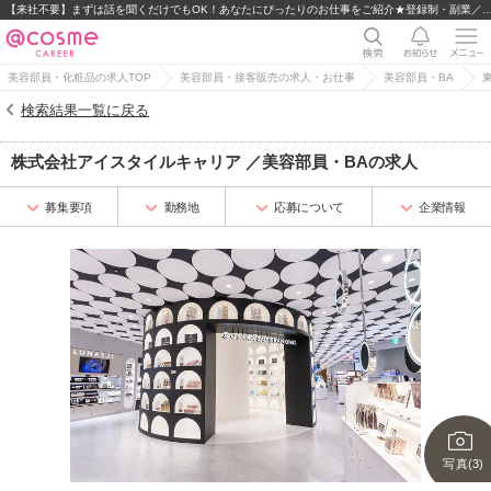
【来社不要】まずは話を聞くだけでもOK！あなたにぴったりのお仕事をご紹介★登録制
美容部員・化粧品の求人TOP
美容部員・接客販売の求人・お仕事
美容部員・BA
検索結果一覧に戻る
株式会社アイスタイルキャリア
／
美容部員・BA
の求人
募集要項
勤務地
応募について
企業情報
写真(3)