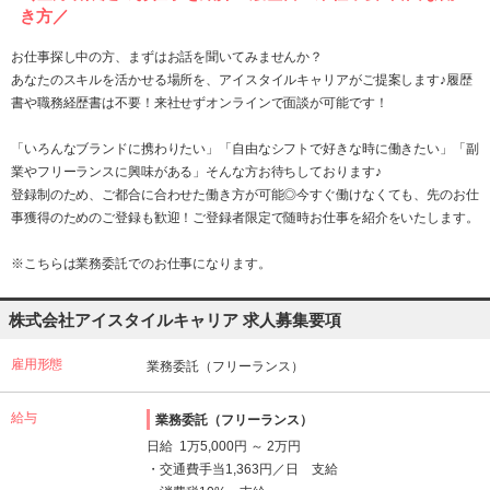
き方／
お仕事探し中の方、まずはお話を聞いてみませんか？
あなたのスキルを活かせる場所を、アイスタイルキャリアがご提案します♪履歴
書や職務経歴書は不要！来社せずオンラインで面談が可能です！
「いろんなブランドに携わりたい」「自由なシフトで好きな時に働きたい」「副
業やフリーランスに興味がある」そんな方お待ちしております♪
登録制のため、ご都合に合わせた働き方が可能◎今すぐ働けなくても、先のお仕
事獲得のためのご登録も歓迎！ご登録者限定で随時お仕事を紹介をいたします。
※こちらは業務委託でのお仕事になります。
株式会社アイスタイルキャリア 求人募集要項
雇用形態
業務委託（フリーランス）
給与
業務委託（フリーランス）
日給 1万5,000円 ～ 2万円
・交通費手当1,363円／日 支給