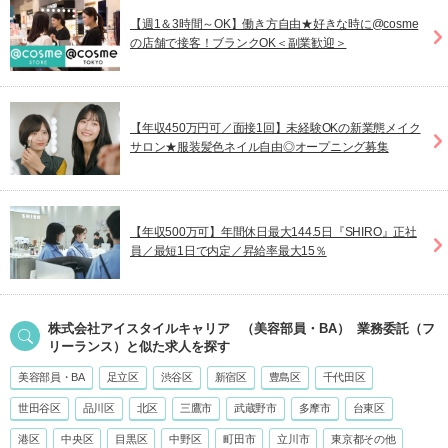
【週1＆3時間～OK】働き方自由★好きな時に@cosme
の店舗で接客！ブランクOK＜副業歓迎＞
【年収450万円可／面接1回】未経験OKの新業態メイク
サロン★服装髪色ネイル自由◎オープニング募集
【年収500万可】年間休日最大144.5日『SHIRO』正社
員／最短1日で内定／昇給率最大15％
株式会社アイスタイルキャリア
（美容部員・BA）
業務委託（フ
リーランス）
と似た求人を探す
美容部員・BA
足立区
渋谷区
新宿区
豊島区
千代田区
世田谷区
品川区
北区
三鷹市
武蔵野市
多摩市
台東区
港区
中央区
目黒区
中野区
町田市
立川市
東京都その他