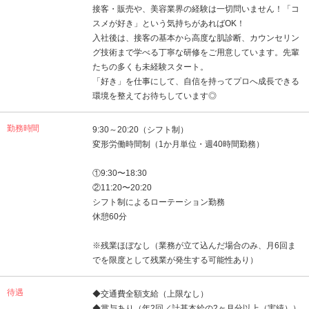
接客・販売や、美容業界の経験は一切問いません！「コ
スメが好き」という気持ちがあればOK！
入社後は、接客の基本から高度な肌診断、カウンセリン
グ技術まで学べる丁寧な研修をご用意しています。先輩
たちの多くも未経験スタート。
「好き」を仕事にして、自信を持ってプロへ成長できる
環境を整えてお待ちしています◎
勤務時間
9:30～20:20（シフト制）
変形労働時間制（1か月単位・週40時間勤務）
①9:30〜18:30
②11:20〜20:20
シフト制によるローテーション勤務
休憩60分
※残業ほぼなし（業務が立て込んだ場合のみ、月6回ま
でを限度として残業が発生する可能性あり）
待遇
◆交通費全額支給（上限なし）
◆賞与あり（年2回／計基本給の2ヶ月分以上（実績））