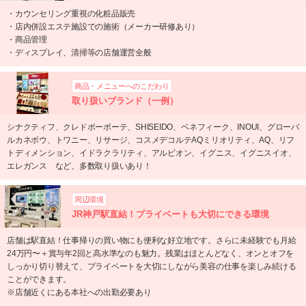
・カウンセリング重視の化粧品販売
・店内併設エステ施設での施術（メーカー研修あり）
・商品管理
・ディスプレイ、清掃等の店舗運営全般
商品・メニューへのこだわり
取り扱いブランド（一例）
シナクティフ、クレドポーボーテ、SHISEIDO、ベネフィーク、INOUI、グローバ
ルカネボウ、トワニー、リサージ、コスメデコルテAQミリオリティ、AQ、リフ
トディメンション、イドラクラリティ、アルビオン、イグニス、イグニスイオ、
エレガンス など、多数取り扱いあり！
周辺環境
JR神戸駅直結！プライベートも大切にできる環境
店舗は駅直結！仕事帰りの買い物にも便利な好立地です。さらに未経験でも月給
24万円〜＋賞与年2回と高水準なのも魅力。残業はほとんどなく、オンとオフを
しっかり切り替えて、プライベートを大切にしながら美容の仕事を楽しみ続ける
ことができます。
※店舗近くにある本社への出勤必要あり