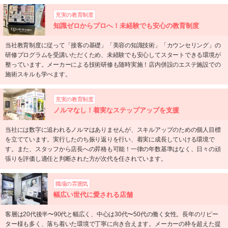
充実の教育制度
知識ゼロからプロへ！未経験でも安心の教育制度
当社教育制度に従って「接客の基礎」「美容の知識技術」「カウンセリング」の
研修プログラムを受講いただくため、未経験でも安心してスタートできる環境が
整っています。メーカーによる技術研修も随時実施！店内併設のエステ施設での
施術スキルも学べます。
充実の教育制度
ノルマなし！着実なステップアップを支援
当社には数字に追われるノルマはありませんが、スキルアップのための個人目標
を立てています。実行したのち振り返りを行い、着実に成長していける環境で
す。また、スタッフから店長への昇格も可能！一律の年数基準はなく、日々の頑
張りを評価し適任と判断された方が次代を任されています。
職場の雰囲気
幅広い世代に愛される店舗
客層は20代後半〜90代と幅広く、中心は30代〜50代の働く女性。長年のリピー
ター様も多く、落ち着いた環境で丁寧に向き合えます。メーカーの枠を超えた提