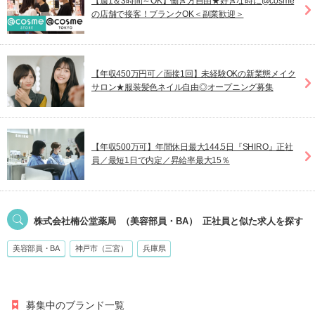
【週1＆3時間～OK】働き方自由★好きな時に@cosme
の店舗で接客！ブランクOK＜副業歓迎＞
【年収450万円可／面接1回】未経験OKの新業態メイク
サロン★服装髪色ネイル自由◎オープニング募集
【年収500万可】年間休日最大144.5日『SHIRO』正社
員／最短1日で内定／昇給率最大15％
株式会社楠公堂薬局
（美容部員・BA）
正社員
と似た求人を探す
美容部員・BA
神戸市（三宮）
兵庫県
募集中のブランド一覧