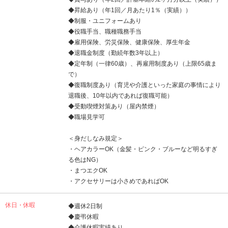
◆昇給あり（年1回／月あたり1％（実績））
◆制服・ユニフォームあり
◆役職手当、職種職務手当
◆雇用保険、労災保険、健康保険、厚生年金
◆退職金制度（勤続年数3年以上）
◆定年制（一律60歳）、再雇用制度あり（上限65歳ま
で）
◆復職制度あり（育児や介護といった家庭の事情により
退職後、10年以内であれば復職可能）
◆受動喫煙対策あり（屋内禁煙）
◆職場見学可
＜身だしなみ規定＞
・ヘアカラーOK（金髪・ピンク・ブルーなど明るすぎ
る色はNG）
・まつエクOK
・アクセサリーは小さめであればOK
休日・休暇
◆週休2日制
◆慶弔休暇
◆介護休暇実績あり