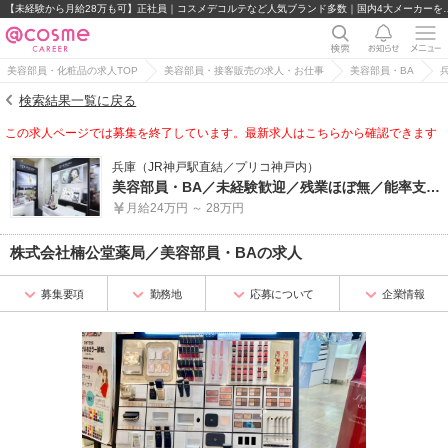
【未経験から月給28万も可】正社員｜コスメデコル
美容部員・化粧品の求人TOP
美容部員・接客販売の求人・お仕事
美容部員・BA
検索結果一覧に戻る
この求人ページでは募集を終了しています。最新求人はこちらから確認できます
兵庫（JR神戸駅直結／プリコ神戸内）
美容部員・BA／未経験歓迎／残業ほぼ無／能率支給制度有／各種セミナー・研修有
月給24万円 ～ 28万円
株式会社楠公堂薬局
／
美容部員・BA
の求人
募集要項
勤務地
応募について
企業情報