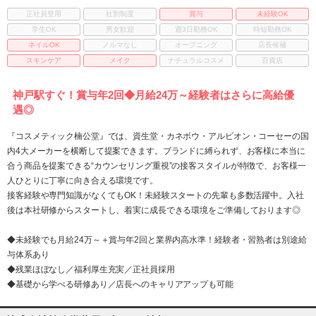
正社員登用
社割制度
賞与
未経験OK
学生OK
男女歓迎
週3日勤務OK
時短勤務OK
ネイルOK
ノルマなし
オープニング
店長候補
スキンケア
メイク
ナチュラルコスメ
百貨店
神戸駅すぐ！賞与年2回◆月給24万～経験者はさらに高給優
遇◎
『コスメティック楠公堂』では、資生堂・カネボウ・アルビオン・コーセーの国
内4大メーカーを横断して提案できます。ブランドに縛られず、お客様に本当に
合う商品を提案できる“カウンセリング重視”の接客スタイルが特徴で、お客様一
人ひとりに丁寧に向き合える環境です。
接客経験や専門知識がなくてもOK！未経験スタートの先輩も多数活躍中。入社
後は本社研修からスタートし、着実に成長できる環境をご準備しております◎
◆未経験でも月給24万～＋賞与年2回と業界内高水準！経験者・習熟者は別途給
与体系あり
◆残業ほぼなし／福利厚生充実／正社員採用
◆基礎から学べる研修あり／店長へのキャリアアップも可能