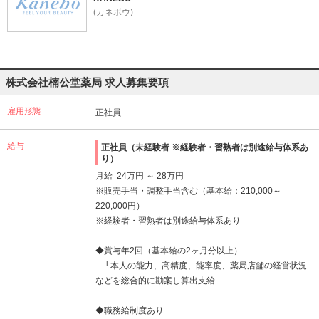
(カネボウ)
株式会社楠公堂薬局 求人募集要項
雇用形態
正社員
給与
正社員（未経験者 ※経験者・習熟者は別途給与体系あ
り）
月給 24万円 ～ 28万円
※販売手当・調整手当含む（基本給：210,000～
220,000円）
※経験者・習熟者は別途給与体系あり
◆賞与年2回（基本給の2ヶ月分以上）
└本人の能力、高精度、能率度、薬局店舗の経営状況
などを総合的に勘案し算出支給
◆職務給制度あり