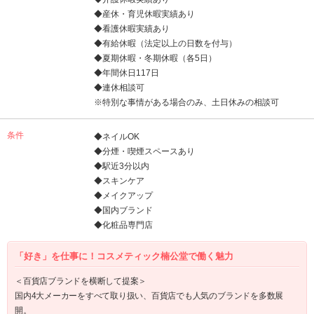
◆産休・育児休暇実績あり
◆看護休暇実績あり
◆有給休暇（法定以上の日数を付与）
◆夏期休暇・冬期休暇（各5日）
◆年間休日117日
◆連休相談可
※特別な事情がある場合のみ、土日休みの相談可
条件
◆ネイルOK
◆分煙・喫煙スペースあり
◆駅近3分以内
◆スキンケア
◆メイクアップ
◆国内ブランド
◆化粧品専門店
「好き」を仕事に！コスメティック楠公堂で働く魅力
＜百貨店ブランドを横断して提案＞
国内4大メーカーをすべて取り扱い、百貨店でも人気のブランドを多数展
開。