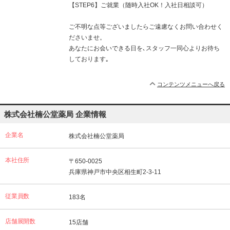
【STEP6】ご就業（随時入社OK！入社日相談可）
ご不明な点等ございましたらご遠慮なくお問い合わせく
ださいませ。
あなたにお会いできる日を､スタッフ一同心よりお待ち
しております｡
コンテンツメニューへ戻る
株式会社楠公堂薬局 企業情報
企業名
株式会社楠公堂薬局
本社住所
〒650-0025
兵庫県神戸市中央区相生町2-3-11
従業員数
183名
店舗展開数
15店舗