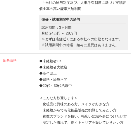
└当社の給与制度及び、人事考課制度に基づく実績評
価比率の高い能率支給制度
研修・試用期間中の給与
試用期間：3ヶ月間
月給 24万円 ～ 28万円
※まずは店舗近くにある本社への出勤となります。
※試用期間中の待遇・給与に差異はありません。
応募資格
◆未経験者OK
◆未経験者大歓迎
◆高卒以上
◆資格・経験不問
◆20代～30代活躍中
＜こんな方歓迎します＞
・化粧品に興味のある方、メイクが好きな方
・未経験からでも化粧品販売に挑戦してみたい方
・複数のブランドを扱い、幅広い知識を身につけたい方
・安定した環境で、長くキャリアを築いていきたい方