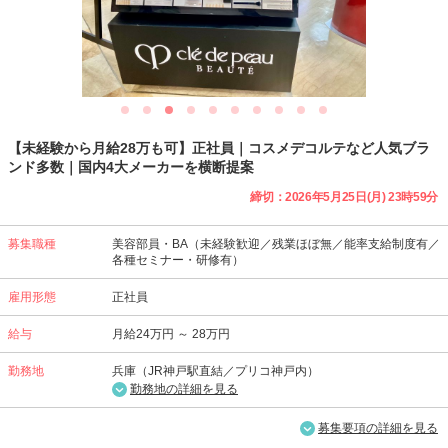
【未経験から月給28万も可】正社員｜コスメデコルテなど人気ブラ
ンド多数｜国内4大メーカーを横断提案
締切：2026年5月25日(月) 23時59分
募集職種
美容部員・BA（未経験歓迎／残業ほぼ無／能率支給制度有／
各種セミナー・研修有）
雇用形態
正社員
給与
月給24万円 ～ 28万円
勤務地
兵庫（JR神戸駅直結／プリコ神戸内）
勤務地の詳細を見る
募集要項の詳細を見る