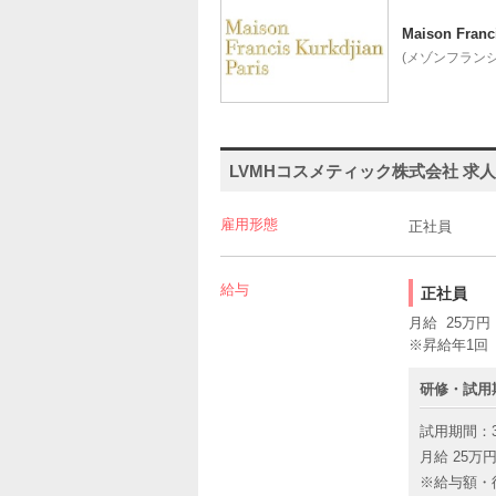
Maison Franc
(メゾンフラン
LVMHコスメティック株式会社 求
雇用形態
正社員
給与
正社員
月給 25万円
※昇給年1回
研修・試用
試用期間：
月給 25万円
※給与額・