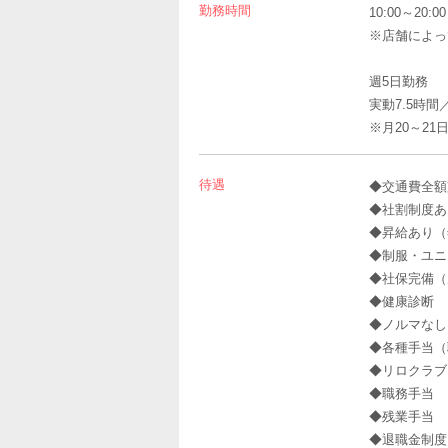
勤務時間
10:00～20
※店舗によっ
週5日勤務
実動7.5時間
※月20～21
待遇
◆交通費全額
◆社割制度あ
◆昇給あり（
◆制服・ユニ
◆社保完備（
◆健康診断
◆ノルマなし
◆各種手当（
◆リロクラブ
◆職務手当
◆残業手当
◆退職金制度