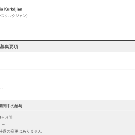
is Kurkdjian
シスクルクジャン)
人募集要項
 ～
期間中の給与
3ヶ月間
 ～
待遇の変更はありません