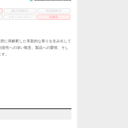
週3日勤務OK
時短勤務OK
ナチュラルコスメ
百貨店
大胆に再解釈した革新的な香りを生み出して
創造性への深い敬意、製品への愛情、そし
ます。