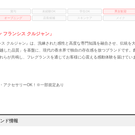
賞与
未経験OK
学生OK
男女歓迎
オープニング
店長候補
スキンケア
メイク
 フランシス クルジャン」
ンシス クルジャン』は、洗練された感性と高度な専門知識を融合させ、伝統を
卓越した品質」を基盤に、現代の香水界で独自の存在感を放つブランドです。
れらが共鳴し、フレグランスを通じてお客様に心震える感動体験を届けてい
・アクセサリーOK！※一部規定あり
ランド情報