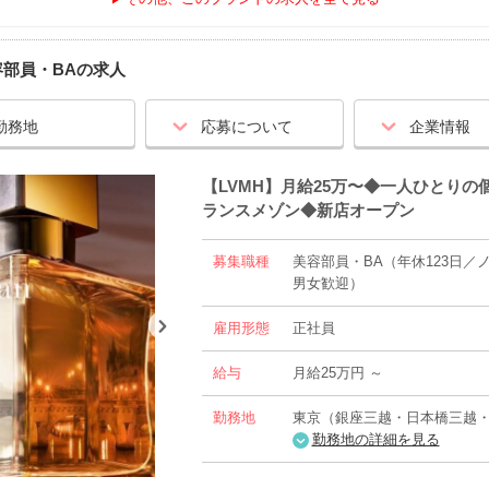
容部員・BA
の求人
勤務地
応募について
企業情報
【LVMH】月給25万〜◆一人ひとり
ランスメゾン◆新店オープン
募集職種
美容部員・BA（年休123日
男女歓迎）
雇用形態
正社員
給与
月給25万円 ～
勤務地
東京（銀座三越・日本橋三越
勤務地の詳細を見る