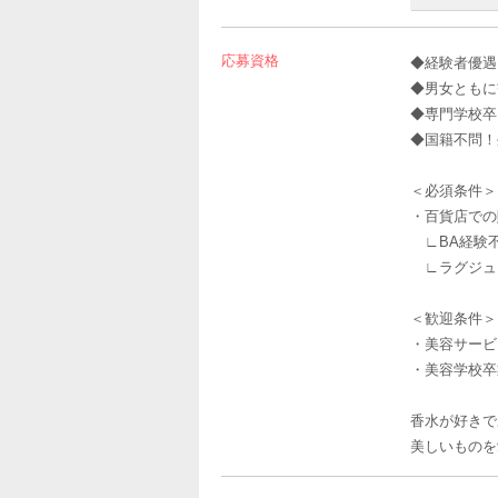
応募資格
◆経験者優遇
◆男女ともに
◆専門学校卒
◆国籍不問！
＜必須条件＞
・百貨店での
∟BA経験不
∟ラグジュ
＜歓迎条件＞
・美容サービ
・美容学校卒
香水が好きで
美しいものを