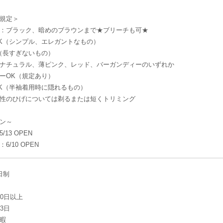
規定＞
：ブラック、暗めのブラウンまで★ブリーチも可★
K（シンプル、エレガントなもの）
（長すぎないもの）
ナチュラル、薄ピンク、レッド、バーガンディーのいずれか
ーOK（規定あり）
K（半袖着用時に隠れるもの）
性のひげについては剃るまたは短くトリミング
ン～
13 OPEN
/10 OPEN
日制
20日以上
3日
暇