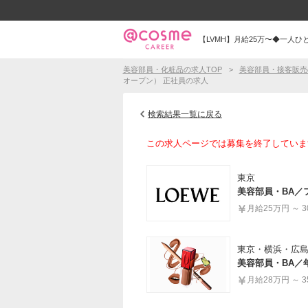
【LVMH】月給25万〜◆一人
美容部員・化粧品の求人TOP
美容部員・接客販売
オープン） 正社員の求人
検索結果一覧に戻る
この求人ページでは募集を終了していま
東京
美容部員・BA／
月給25万円 ～ 
東京・横浜・広
美容部員・BA／
月給28万円 ～ 