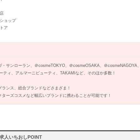
店
ショップ
トア
ンローラン、＠cosmeTOKYO、＠cosmeOSAKA、＠cosmeNAGOY
ーティ、アルマーニビューティ、TAKAMIなど、そのほか多数！
グランス、総合ブランドなどさまざま！
クターズコスメなど幅広いブランドに携わることが可能です！
人いちおしPOINT