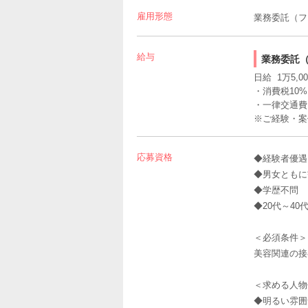
雇用形態
業務委託（フ
給与
業務委託
日給 1万5,0
・消費税10
・一律交通費1
※ご経験・案
応募資格
◆経験者優遇
◆男女ともに
◆学歴不問
◆20代～40
＜必須条件＞
美容関連の接
＜求める人物
◆明るい雰囲