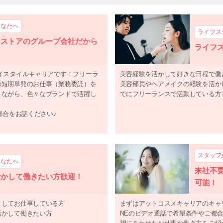
あなたへ
ライフス
メストアのグループ会社だから
ライフ
イスタイルキャリアです！フリーラ
美容経験を活かして好きな日程で働
の短期単発のお仕事（業務委託）を
美容部員やヘアメイクの経験を活か
きながら、色々なブランドで活躍し
でにフリーランスで活動している方
都合をお話ください♪
スタッフ
あなたへ
来社不要
活かして働きたい方歓迎！
可能！
としてお仕事している方
まずはアットコスメキャリアのキャ
活かして働きたい方
NEのビデオ通話で希望条件やご都