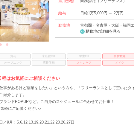
雇用形態
業務委託（フリーランス）
給与
日給1万5,000円 ～ 2万円
勤務地
首都圏・名古屋・大阪・福岡
勤務地の詳細を見る
賞与
未経験OK
学生OK
男女歓迎
オープニング
店長候補
スキンケア
メイク
日程はお気軽にご相談ください
仕事があるけど副業をしたい」という方や、「フリーランスとして空いたタ
ご紹介します。
ブランドPOPUPなど。ご自身のスケジュールに合わせてお仕事！
お気軽にご応募ください♪
日／9月：5.6.12.13.19.20.21.22.23.26.27日