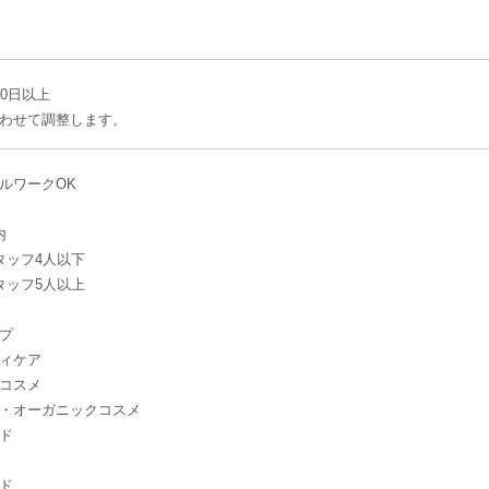
20日以上
わせて調整します。
ルワークOK
内
タッフ4人以下
タッフ5人以上
プ
ィケア
コスメ
・オーガニックコスメ
ド
ド