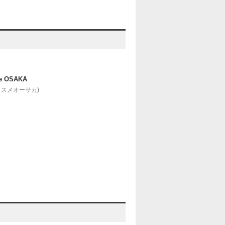
e OSAKA
コスメオーサカ)