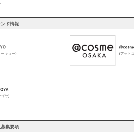
。
ランド情報
KYO
@cosm
トーキョー)
(アット
GOYA
ゴヤ)
人募集要項