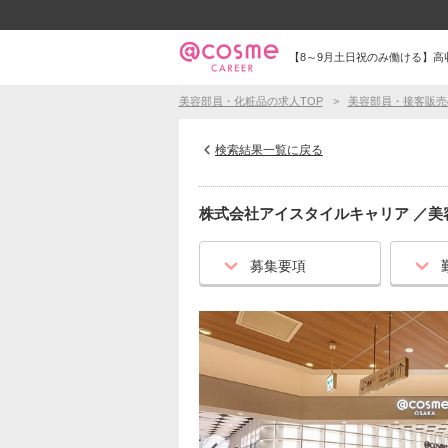
【8～9月土日祝のみ働ける】
美容部員・化粧品の求人TOP
美容部員・接客販売
検索結果一覧に戻る
株式会社アイスタイルキャリア
／
美
募集要項