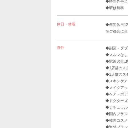
◆時間外手当
◆研修無料
休日・休暇
◆年間休日1
※ご都合に合
条件
◆副業・ダブ
◆ノルマなし
◆駅近3分以
◆1店舗のス
◆1店舗のス
◆スキンケア
◆メイクアッ
◆ヘア・ボデ
◆ドクターズ
◆ナチュラル
◆国内ブラン
◆韓国コスメ
◆海外ブラン