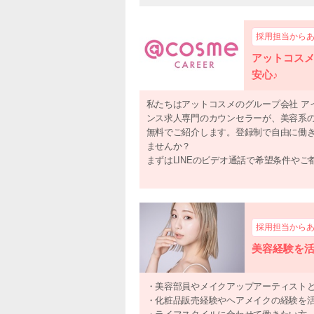
採用担当から
アットコス
安心♪
私たちはアットコスメのグループ会社 ア
ンス求人専門のカウンセラーが、美容系
無料でご紹介します。登録制で自由に働
ませんか？
まずはLINEのビデオ通話で希望条件やご
採用担当から
美容経験を
・美容部員やメイクアップアーティスト
・化粧品販売経験やヘアメイクの経験を