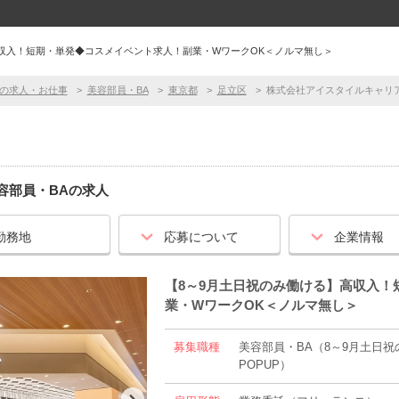
高収入！短期・単発◆コスメイベント求人！副業・WワークOK＜ノルマ無し＞
の求人・お仕事
美容部員・BA
東京都
足立区
株式会社アイスタイルキャリア
容部員・BA
の求人
勤務地
応募について
企業情報
【8～9月土日祝のみ働ける】高収入！
業・WワークOK＜ノルマ無し＞
募集職種
美容部員・BA（8～9月土日
POPUP）