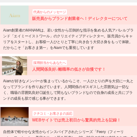
代表からのメッセージ
販売員からブランド創業者ヘ！ディレクターについて
Aiam創業者のMANAMIは、若い女性から圧倒的な指示を集める人気アパレルブラ
ンド「エイミーイストワール」のクリエイティブディレクター。販売員からキャ
リアをスタートし、お客様一人ひとりと丁寧に向き合う大切さ身をもって体験。
だからこそ「お客さま第一」をAiamでも重視しています
採用担当からあなたへ
人間関係良好♪離職率の低さが自慢です！
Aiamが好きなメンバーが集まっているからこそ、一人ひとりの声を大切に一丸と
なってブランドを作りあげています。人間関係のギスギスした雰囲気は一切な
く、職場の雰囲気良好◎誕生して間もないブランドなので自身の成長と共にブラ
ンドの成長も肌で感じる事ができます。
クチコミ・お客さまの反応
WEBサイトでは売上初日から驚異的売上を記録！
自然体で軽やかな女性からインスパイアされたシリーズ「Feery（フィーリ