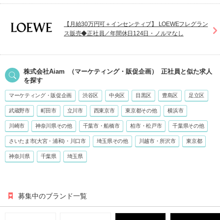
【月給30万円可＋インセンティブ】 LOEWEフレグラン
ス販売◆正社員／年間休日124日・ノルマなし
株式会社Aiam
（マーケティング・販促企画）
正社員
と似た求人
を探す
マーケティング・販促企画
渋谷区
中央区
目黒区
豊島区
足立区
武蔵野市
町田市
立川市
西東京市
東京都その他
横浜市
川崎市
神奈川県その他
千葉市・船橋市
柏市・松戸市
千葉県その他
さいたま市(大宮・浦和)・川口市
埼玉県その他
川越市・所沢市
東京都
神奈川県
千葉県
埼玉県
募集中のブランド一覧