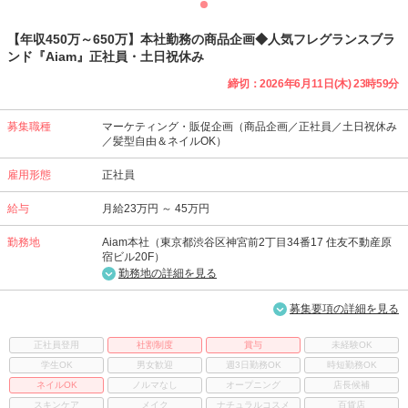
【年収450万～650万】本社勤務の商品企画◆人気フレグランスブラ
ンド『Aiam』正社員・土日祝休み
締切：2026年6月11日(木) 23時59分
募集職種
マーケティング・販促企画（商品企画／正社員／土日祝休み
／髪型自由＆ネイルOK）
雇用形態
正社員
給与
月給23万円 ～ 45万円
勤務地
Aiam本社（東京都渋谷区神宮前2丁目34番17 住友不動産原
宿ビル20F）
勤務地の詳細を見る
募集要項の詳細を見る
正社員登用
社割制度
賞与
未経験OK
学生OK
男女歓迎
週3日勤務OK
時短勤務OK
ネイルOK
ノルマなし
オープニング
店長候補
スキンケア
メイク
ナチュラルコスメ
百貨店