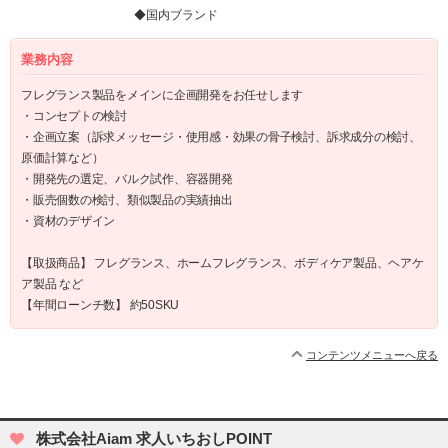
◆国内ブランド
業務内容
フレグランス製品をメインに企画開発をお任せします
・コンセプトの検討
・企画立案（訴求メッセージ・使用感・効果の骨子検討、訴求成分の検討、
原価計算など）
・開発先の選定、バルク試作、容器開発
・販売個数の検討、類似製品の実績抽出
・資材のデザイン
【取扱商品】 フレグランス、ホームフレグランス、ボディケア製品、ヘアケ
ア製品 など
【年間ローンチ数】 約50SKU
コンテンツメニューへ戻る
株式会社Aiam 求人いちおしPOINT