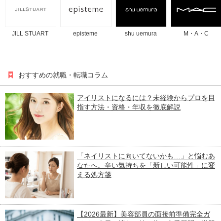
JILL STUART
episteme
shu uemura
M・A・C
おすすめの就職・転職コラム
アイリストになるには？未経験からプロを目
指す方法・資格・年収を徹底解説
「ネイリストに向いてないかも…」と悩むあ
なたへ。辛い気持ちを「新しい可能性」に変
える処方箋
【2026最新】美容部員の面接前準備完全ガ