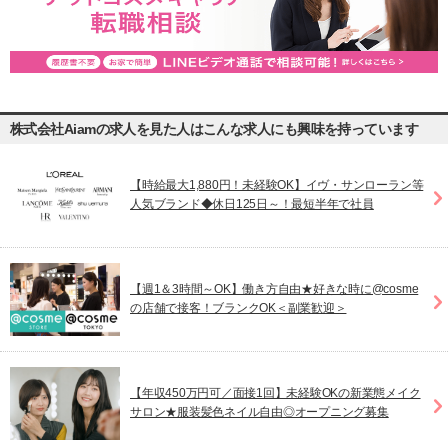
株式会社Aiamの求人を見た人はこんな求人にも興味を持っています
【時給最大1,880円！未経験OK】イヴ・サンローラン等
人気ブランド◆休日125日～！最短半年で社員
【週1＆3時間～OK】働き方自由★好きな時に@cosme
の店舗で接客！ブランクOK＜副業歓迎＞
【年収450万円可／面接1回】未経験OKの新業態メイク
サロン★服装髪色ネイル自由◎オープニング募集