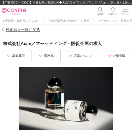
【年収450万～650万】本社勤務の商品企画◆人気フレグランスブランド『Aiam』正社員・土日祝休み
美容部員・化粧品の求人TOP
化粧品業界本社の求人・お仕事
マーケティング・販促企
検索結果一覧に戻る
株式会社Aiam
／
マーケティング・販促企画
の求人
募集要項
勤務地
応募について
企業情報