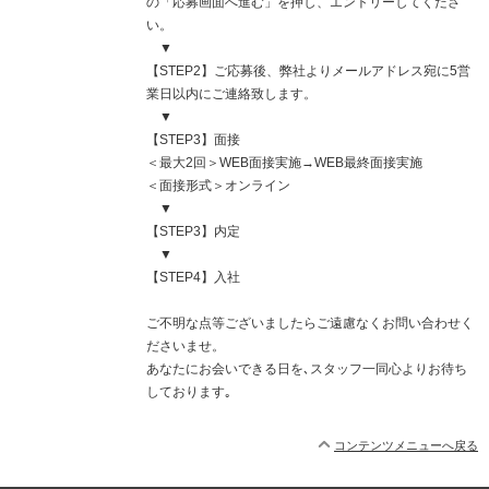
の「応募画面へ進む」を押し、エントリーしてくださ
い。
▼
【STEP2】ご応募後、弊社よりメールアドレス宛に5営
業日以内にご連絡致します。
▼
【STEP3】面接
＜最大2回＞WEB面接実施→WEB最終面接実施
＜面接形式＞オンライン
▼
【STEP3】内定
▼
【STEP4】入社
ご不明な点等ございましたらご遠慮なくお問い合わせく
ださいませ。
あなたにお会いできる日を､スタッフ一同心よりお待ち
しております｡
コンテンツメニューへ戻る