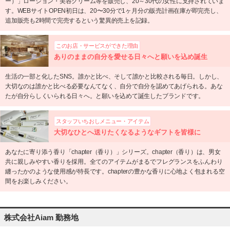
ー）」ローション・美容クリーム等を販売し、20～30代の女性に支持されていま
す。WEBサイトOPEN初日は、20〜30分で1ヶ月分の販売計画在庫が即完売し、
追加販売も2時間で完売するという驚異的売上を記録。
このお店・サービスができた理由
ありのままの自分を愛せる日々へと願いを込め誕生
生活の一部と化したSNS。誰かと比べ、そして誰かと比較される毎日。しかし、
大切なのは誰かと比べる必要なんてなく、自分で自分を認めてあげられる。あな
たが自分らしくいられる日々へ。と願いを込めて誕生したブランドです。
スタッフいちおしメニュー・アイテム
大切なひとへ送りたくなるようなギフトを皆様に
あなたに寄り添う香り「chapter（香り）」シリーズ。chapter（香り）は、男女
共に親しみやすい香りを採用。全てのアイテムがまるでフレグランスをふんわり
纏ったかのような使用感が特長です。chapterの豊かな香りに心地よく包まれる空
間をお楽しみください。
株式会社Aiam 勤務地