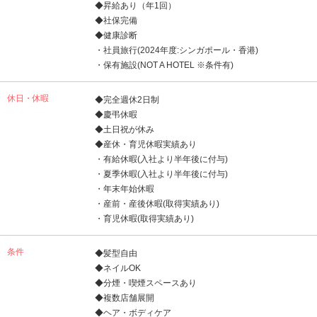
◆昇給あり（年1回）
◆社保完備
◆健康診断
・社員旅行(2024年度:シンガポール・香港)
・保有施設(NOT A HOTEL ※条件有)
休日・休暇
◆完全週休2日制
◆慶弔休暇
◆土日祝が休み
◆産休・育児休暇実績あり
・有給休暇(入社より半年後に付与)
・夏季休暇(入社より半年後に付与)
・年末年始休暇
・産前・産後休暇(取得実績あり)
・育児休暇(取得実績あり)
条件
◆髪型自由
◆ネイルOK
◆分煙・喫煙スペースあり
◆複数店舗展開
◆ヘア・ボディケア