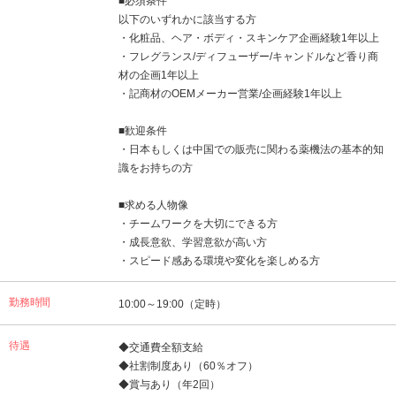
■必須条件
以下のいずれかに該当する方
・化粧品、ヘア・ボディ・スキンケア企画経験1年以上
・フレグランス/ディフューザー/キャンドルなど香り商
材の企画1年以上
・記商材のOEMメーカー営業/企画経験1年以上
■歓迎条件
・日本もしくは中国での販売に関わる薬機法の基本的知
識をお持ちの方
■求める人物像
・チームワークを大切にできる方
・成長意欲、学習意欲が高い方
・スピード感ある環境や変化を楽しめる方
勤務時間
10:00～19:00（定時）
待遇
◆交通費全額支給
◆社割制度あり（60％オフ）
◆賞与あり（年2回）