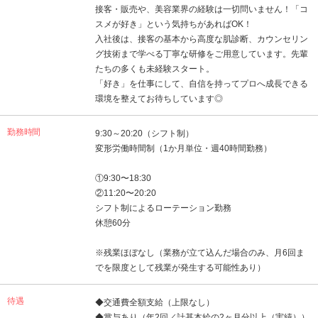
接客・販売や、美容業界の経験は一切問いません！「コ
スメが好き」という気持ちがあればOK！
入社後は、接客の基本から高度な肌診断、カウンセリン
グ技術まで学べる丁寧な研修をご用意しています。先輩
たちの多くも未経験スタート。
「好き」を仕事にして、自信を持ってプロへ成長できる
環境を整えてお待ちしています◎
勤務時間
9:30～20:20（シフト制）
変形労働時間制（1か月単位・週40時間勤務）
①9:30〜18:30
②11:20〜20:20
シフト制によるローテーション勤務
休憩60分
※残業ほぼなし（業務が立て込んだ場合のみ、月6回ま
でを限度として残業が発生する可能性あり）
待遇
◆交通費全額支給（上限なし）
◆賞与あり（年2回／計基本給の2ヶ月分以上（実績））