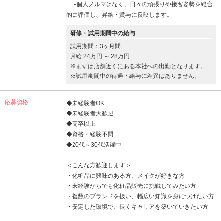
└個人ノルマはなく、日々の頑張りや接客姿勢を総合
的に評価し、昇給・賞与に反映します。
研修・試用期間中の給与
試用期間：3ヶ月間
月給 24万円 ～ 28万円
※まずは店舗近くにある本社への出勤となります。
※試用期間中の待遇・給与に差異はありません。
応募資格
◆未経験者OK
◆未経験者大歓迎
◆高卒以上
◆資格・経験不問
◆20代～30代活躍中
＜こんな方歓迎します＞
・化粧品に興味のある方、メイクが好きな方
・未経験からでも化粧品販売に挑戦してみたい方
・複数のブランドを扱い、幅広い知識を身につけたい方
・安定した環境で、長くキャリアを築いていきたい方