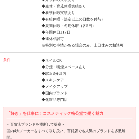
◆産休・育児休暇実績あり
◆看護休暇実績あり
◆有給休暇（法定以上の日数を付与）
◆夏期休暇・冬期休暇（各5日）
◆年間休日117日
◆連休相談可
※特別な事情がある場合のみ、土日休みの相談可
条件
◆ネイルOK
◆分煙・喫煙スペースあり
◆駅近3分以内
◆スキンケア
◆メイクアップ
◆国内ブランド
◆化粧品専門店
「好き」を仕事に！コスメティック楠公堂で働く魅力
＜百貨店ブランドを横断して提案＞
国内4大メーカーをすべて取り扱い、百貨店でも人気のブランドを多数展
開。