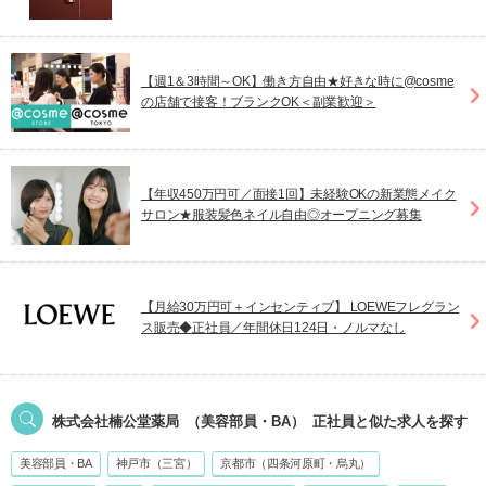
【週1＆3時間～OK】働き方自由★好きな時に@cosme
の店舗で接客！ブランクOK＜副業歓迎＞
【年収450万円可／面接1回】未経験OKの新業態メイク
サロン★服装髪色ネイル自由◎オープニング募集
【月給30万円可＋インセンティブ】 LOEWEフレグラン
ス販売◆正社員／年間休日124日・ノルマなし
株式会社楠公堂薬局
（美容部員・BA）
正社員
と似た求人を探す
美容部員・BA
神戸市（三宮）
京都市（四条河原町・烏丸）