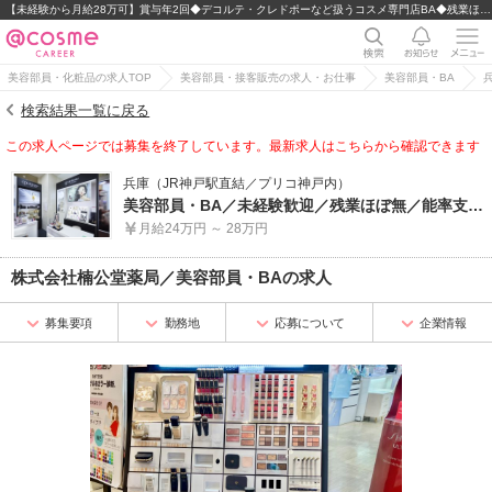
【未経験から月給28万可】賞与年2回◆デコルテ・クレドポーなど扱うコスメ専門店BA◆残業ほぼなし
美容部員・化粧品の求人TOP
美容部員・接客販売の求人・お仕事
美容部員・BA
検索結果一覧に戻る
この求人ページでは募集を終了しています。最新求人はこちらから確認できます
兵庫（JR神戸駅直結／プリコ神戸内）
美容部員・BA／未経験歓迎／残業ほぼ無／能率支給制度有／各種セミナー・研修有
月給24万円 ～ 28万円
株式会社楠公堂薬局
／
美容部員・BA
の求人
募集要項
勤務地
応募について
企業情報