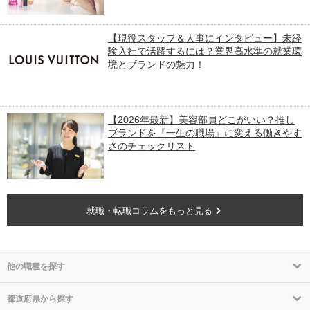
【現役スタッフ＆人事にインタビュー】未経
験入社で活躍するには？業界高水準の就業環
境とブランドの魅力！
【2026年最新】美容部員どこがいい？推し
ブランドを『一生の職場』に変える働きやす
さのチェックリスト
就職・転職コラムをもっと見る
他の職種を探す
都道府県から探す