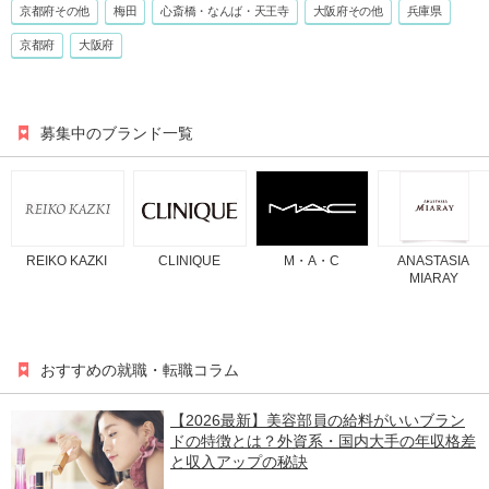
京都府その他
梅田
心斎橋・なんば・天王寺
大阪府その他
兵庫県
京都府
大阪府
募集中のブランド一覧
REIKO KAZKI
CLINIQUE
M・A・C
ANASTASIA
MIARAY
おすすめの就職・転職コラム
【2026最新】美容部員の給料がいいブラン
ドの特徴とは？外資系・国内大手の年収格差
と収入アップの秘訣