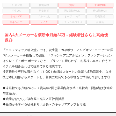
正社員登用
社割制度
賞与
未経験OK
学生OK
男女歓迎
週3日勤務OK
時短勤務OK
ネイルOK
ノルマなし
オープニング
店長候補
スキンケア
メイク
ナチュラルコスメ
百貨店
国内4大メーカーを横断◆月給24万～経験者はさらに高給優
遇◎
『コスメティック楠公堂』では、資生堂・カネボウ・アルビオン・コーセーの国
内4大メーカーを横断して提案。「スキンケアはアルビオン、ファンデーション
はクレ・ド・ポー ボーテ」など、ブランドに縛られず、お客様に本当に合うア
イテムを組み合わせて提案できる環境です。
接客経験や専門知識がなくてもOK！未経験スタートの先輩も多数活躍中。入社
後は本社研修からスタートし、着実に成長できる環境をご準備しております◎
◆未経験でも月給24万～＋賞与年2回と業界内高水準！経験者・習熟者は別途給
与体系あり
◆残業ほぼなし／福利厚生充実／正社員採用
◆基礎から学べる研修あり／店長へのキャリアアップも可能