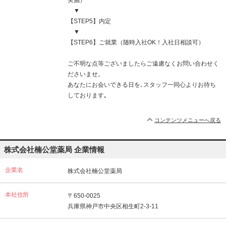
実施）
▼
【STEP5】内定
▼
【STEP6】ご就業（随時入社OK！入社日相談可）
ご不明な点等ございましたらご遠慮なくお問い合わせく
ださいませ。
あなたにお会いできる日を､スタッフ一同心よりお待ち
しております｡
コンテンツメニューへ戻る
株式会社楠公堂薬局 企業情報
企業名
株式会社楠公堂薬局
本社住所
〒650-0025
兵庫県神戸市中央区相生町2-3-11