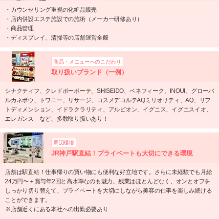
・カウンセリング重視の化粧品販売
・店内併設エステ施設での施術（メーカー研修あり）
・商品管理
・ディスプレイ、清掃等の店舗運営全般
商品・メニューへのこだわり
取り扱いブランド（一例）
シナクティフ、クレドポーボーテ、SHISEIDO、ベネフィーク、INOUI、グローバ
ルカネボウ、トワニー、リサージ、コスメデコルテAQミリオリティ、AQ、リフ
トディメンション、イドラクラリティ、アルビオン、イグニス、イグニスイオ、
エレガンス など、多数取り扱いあり！
周辺環境
JR神戸駅直結！プライベートも大切にできる環境
店舗は駅直結！仕事帰りの買い物にも便利な好立地です。さらに未経験でも月給
24万円〜＋賞与年2回と高水準なのも魅力。残業はほとんどなく、オンとオフを
しっかり切り替えて、プライベートを大切にしながら美容の仕事を楽しみ続ける
ことができます。
※店舗近くにある本社への出勤必要あり