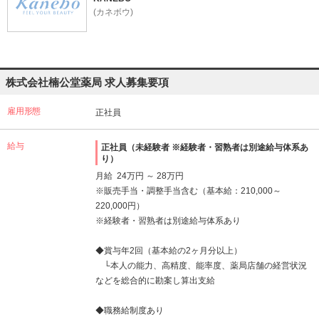
(カネボウ)
株式会社楠公堂薬局 求人募集要項
雇用形態
正社員
給与
正社員（未経験者 ※経験者・習熟者は別途給与体系あ
り）
月給 24万円 ～ 28万円
※販売手当・調整手当含む（基本給：210,000～
220,000円）
※経験者・習熟者は別途給与体系あり
◆賞与年2回（基本給の2ヶ月分以上）
└本人の能力、高精度、能率度、薬局店舗の経営状況
などを総合的に勘案し算出支給
◆職務給制度あり