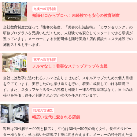
充実の教育制度
知識ゼロからプロへ！未経験でも安心の教育制度
当社教育制度に従って「接客の基礎」「美容の知識技術」「カウンセリング」の
研修プログラムを受講いただくため、未経験でも安心してスタートできる環境が
整っています。メーカーによる技術研修も随時実施！店内併設のエステ施設での
施術スキルも学べます。
充実の教育制度
ノルマなし！着実なステップアップを支援
当社には数字に追われるノルマはありませんが、スキルアップのための個人目標
を立てています。実行したのち振り返りを行い、着実に成長していける環境で
す。また、スタッフから店長への昇格も可能！一律の年数基準はなく、日々の頑
張りを評価し適任と判断された方が次代を任されています。
職場の雰囲気
幅広い世代に愛される店舗
客層は20代後半〜90代と幅広く、中心は30代〜50代の働く女性。長年のリピー
ター様も多く、落ち着いた環境で丁寧に向き合えます。メーカーの枠を超えた提