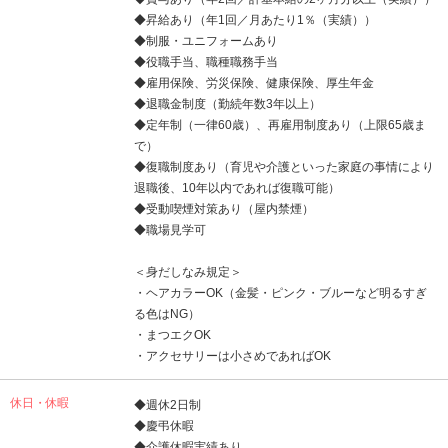
◆昇給あり（年1回／月あたり1％（実績））
◆制服・ユニフォームあり
◆役職手当、職種職務手当
◆雇用保険、労災保険、健康保険、厚生年金
◆退職金制度（勤続年数3年以上）
◆定年制（一律60歳）、再雇用制度あり（上限65歳ま
で）
◆復職制度あり（育児や介護といった家庭の事情により
退職後、10年以内であれば復職可能）
◆受動喫煙対策あり（屋内禁煙）
◆職場見学可
＜身だしなみ規定＞
・ヘアカラーOK（金髪・ピンク・ブルーなど明るすぎ
る色はNG）
・まつエクOK
・アクセサリーは小さめであればOK
休日・休暇
◆週休2日制
◆慶弔休暇
◆介護休暇実績あり