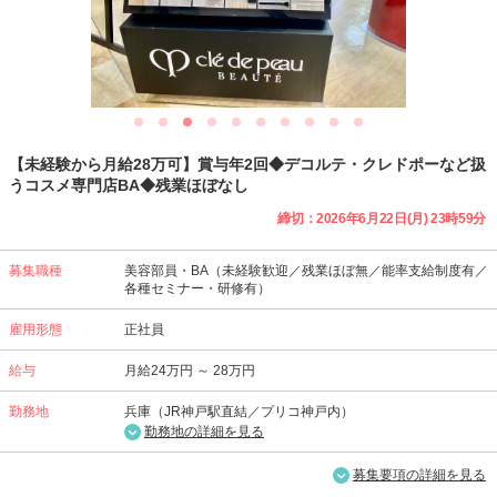
【未経験から月給28万可】賞与年2回◆デコルテ・クレドポーなど扱
うコスメ専門店BA◆残業ほぼなし
締切：2026年6月22日(月) 23時59分
募集職種
美容部員・BA（未経験歓迎／残業ほぼ無／能率支給制度有／
各種セミナー・研修有）
雇用形態
正社員
給与
月給24万円 ～ 28万円
勤務地
兵庫（JR神戸駅直結／プリコ神戸内）
勤務地の詳細を見る
募集要項の詳細を見る