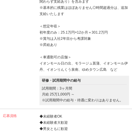
関わらず支給あり）を含みます
※基本的に残業はほぼありません◎時間超過分は、追加
支給いたします
＜想定年収＞
初年度のみ：25.1万円×12か月＝301.2万円
※賞与は入社2年目から考課対象
※昇給あり
＜車通勤可の店舗＞
イオンモール日の出、モラージュ菖蒲、イオンモール伊
丹、イオンりんくう泉南、ゆめタウン広島 など
研修・試用期間中の給与
試用期間：3ヶ月間
月給 25万1,000円 ～
※試用期間中の給与・待遇に変わりはありません。
応募資格
◆未経験者OK
◆未経験者大歓迎
◆男女ともに歓迎