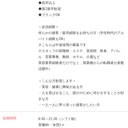
◆高卒以上
◆第2新卒歓迎
◆ブランクOK
＜必須経験＞
何らかの接客・販売経験をお持ちの方（学生時代のアル
バイト経験もOK）
※こちらは中途採用の募集です
※スタッフの前職例：エステ、美容師、飲食、アパレ
ル、営業事務、教師、ホテル、介護など
美容業界経験者だけでなく、異業種からの転職者が多数
活躍中♪
＜こんな方歓迎します＞
・美容・健康に興味がある方
・人を喜ばせること、誰かのために何かをすることが好
きな方
・一人一人に寄り添った接客がしたい方
勤務時間
8:30～21:30（シフト制）
実働8h・休憩1ｈ