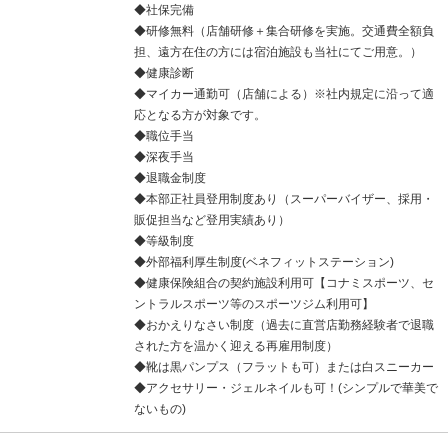
◆社保完備
◆研修無料（店舗研修＋集合研修を実施。交通費全額負
担、遠方在住の方には宿泊施設も当社にてご用意。）
◆健康診断
◆マイカー通勤可（店舗による）※社内規定に沿って適
応となる方が対象です。
◆職位手当
◆深夜手当
◆退職金制度
◆本部正社員登用制度あり（スーパーバイザー、採用・
販促担当など登用実績あり）
◆等級制度
◆外部福利厚生制度(ベネフィットステーション)
◆健康保険組合の契約施設利用可【コナミスポーツ、セ
ントラルスポーツ等のスポーツジム利用可】
◆おかえりなさい制度（過去に直営店勤務経験者で退職
された方を温かく迎える再雇用制度）
◆靴は黒パンプス（フラットも可）または白スニーカー
◆アクセサリー・ジェルネイルも可！(シンプルで華美で
ないもの)