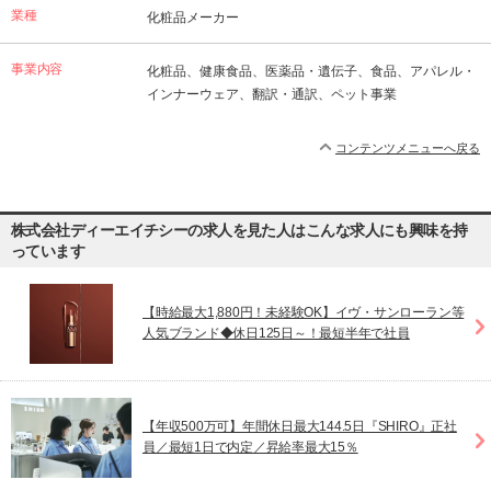
業種
化粧品メーカー
事業内容
化粧品、健康食品、医薬品・遺伝子、食品、アパレル・
インナーウェア、翻訳・通訳、ペット事業
コンテンツメニューへ戻る
株式会社ディーエイチシーの求人を見た人はこんな求人にも興味を持
っています
【時給最大1,880円！未経験OK】イヴ・サンローラン等
人気ブランド◆休日125日～！最短半年で社員
【年収500万可】年間休日最大144.5日『SHIRO』正社
員／最短1日で内定／昇給率最大15％