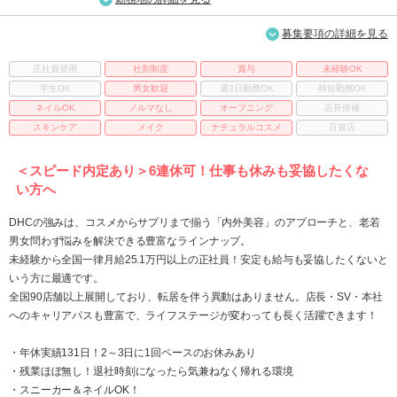
募集要項の詳細を見る
正社員登用
社割制度
賞与
未経験OK
学生OK
男女歓迎
週3日勤務OK
時短勤務OK
ネイルOK
ノルマなし
オープニング
店長候補
スキンケア
メイク
ナチュラルコスメ
百貨店
＜スピード内定あり＞6連休可！仕事も休みも妥協したくな
い方へ
DHCの強みは、コスメからサプリまで揃う「内外美容」のアプローチと、老若
男女問わず悩みを解決できる豊富なラインナップ。
未経験から全国一律月給25.1万円以上の正社員！安定も給与も妥協したくないと
いう方に最適です。
全国90店舗以上展開しており、転居を伴う異動はありません。店長・SV・本社
へのキャリアパスも豊富で、ライフステージが変わっても長く活躍できます！
・年休実績131日！2～3日に1回ペースのお休みあり
・残業ほぼ無し！退社時刻になったら気兼ねなく帰れる環境
・スニーカー＆ネイルOK！