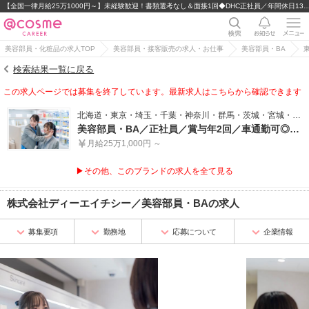
【全国一律月給25万1000円～】未経験歓迎！書類選考なし＆面接1回◆DHC正社
美容部員・化粧品の求人TOP
美容部員・接客販売の求人・お仕事
美容部員・BA
検索結果一覧に戻る
この求人ページでは募集を終了しています。最新求人はこちらから確認できます
北海道・東京・埼玉・千葉・神奈川・群馬・茨城・宮城・愛知・大阪・奈良・兵庫・広島・福岡
美容部員・BA／正社員／賞与年2回／車通勤可◎／駐車場＆ガソリン代支給
月給25万1,000円 ～
▶その他、このブランドの求人を全て見る
株式会社ディーエイチシー
／
美容部員・BA
の求人
募集要項
勤務地
応募について
企業情報