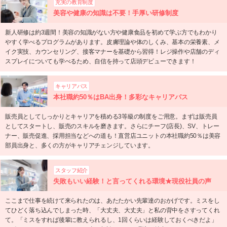
充実の教育制度
美容や健康の知識は不要！手厚い研修制度
新人研修は約3週間！美容の知識がない方や健康食品を初めて学ぶ方でもわかり
やすく学べるプログラムがあります。皮膚理論や体のしくみ、基本の栄養素、メ
イク実技、カウンセリング、接客マナーを基礎から習得！レジ操作や店舗のディ
スプレイについても学べるため、自信を持って店頭デビューできます！
キャリアパス
本社職約50％はBA出身！多彩なキャリアパス
販売員としてしっかりとキャリアを積める3等級の制度をご用意。まずは販売員
としてスタートし、販売のスキルを磨きます。さらにチーフ(店長)、SV、トレー
ナー、販売促進、採用担当などへの道も！直営店ユニットの本社職約50％は美容
部員出身と、多くの方がキャリアチェンジしています。
スタッフ紹介
失敗もいい経験！と言ってくれる環境★現役社員の声
ここまで仕事を続けて来られたのは、あたたかい先輩達のおかげです。ミスをし
てひどく落ち込んでしまった時、「大丈夫、大丈夫」と私の背中をさすってくれ
て。「ミスをすれば後輩に教えられるし、1回くらいは経験しておくべきだよ」