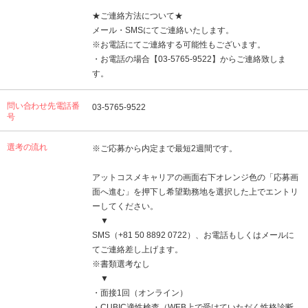
★ご連絡方法について★
メール・SMSにてご連絡いたします。
※お電話にてご連絡する可能性もございます。
・お電話の場合【03‐5765‐9522】からご連絡致しま
す。
問い合わせ先電話番
03‐5765‐9522
号
選考の流れ
※ご応募から内定まで最短2週間です。
アットコスメキャリアの画面右下オレンジ色の「応募画
面へ進む」を押下し希望勤務地を選択した上でエントリ
ーしてください。
▼
SMS（+81 50 8892 0722）、お電話もしくはメールに
てご連絡差し上げます。
※書類選考なし
▼
・面接1回（オンライン）
・CUBIC適性検査（WEB上で受けていただく性格診断