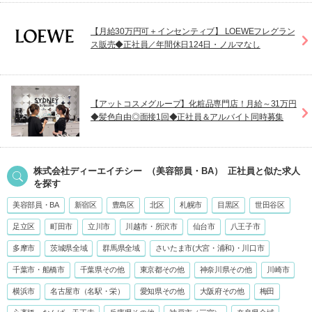
【月給30万円可＋インセンティブ】 LOEWEフレグラン
ス販売◆正社員／年間休日124日・ノルマなし
【アットコスメグループ】化粧品専門店！月給～31万円
◆髪色自由◎面接1回◆正社員＆アルバイト同時募集
株式会社ディーエイチシー
（美容部員・BA）
正社員
と似た求人
を探す
美容部員・BA
新宿区
豊島区
北区
札幌市
目黒区
世田谷区
足立区
町田市
立川市
川越市・所沢市
仙台市
八王子市
多摩市
茨城県全域
群馬県全域
さいたま市(大宮・浦和)・川口市
千葉市・船橋市
千葉県その他
東京都その他
神奈川県その他
川崎市
横浜市
名古屋市（名駅・栄）
愛知県その他
大阪府その他
梅田