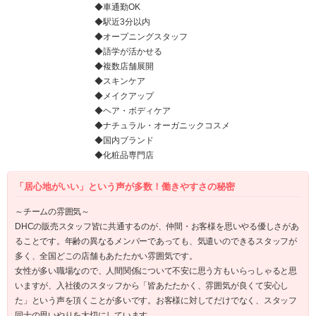
◆車通勤OK
◆駅近3分以内
◆オープニングスタッフ
◆語学が活かせる
◆複数店舗展開
◆スキンケア
◆メイクアップ
◆ヘア・ボディケア
◆ナチュラル・オーガニックコスメ
◆国内ブランド
◆化粧品専門店
「居心地がいい」という声が多数！働きやすさの秘密
～チームの雰囲気～
DHCの販売スタッフ皆に共通するのが、仲間・お客様を思いやる優しさがあ
ることです。年齢の異なるメンバーであっても、気遣いのできるスタッフが
多く、全国どこの店舗もあたたかい雰囲気です。
女性が多い職場なので、人間関係について不安に思う方もいらっしゃると思
いますが、入社後のスタッフから「皆あたたかく、雰囲気が良くて安心し
た」という声を頂くことが多いです。お客様に対してだけでなく、スタッフ
同士の思いやりを大切にしています。