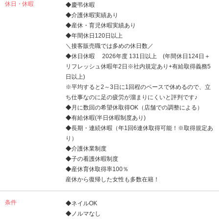
休日・休暇
◆慶弔休暇
◆介護休暇実績あり
◆産休・育児休暇実績あり
◆年間休日120日以上
＼接客販売職では多めの休日数／
◆休日休暇 2026年度 131日以上 (年間休日124日＋
リフレッシュ休暇年2日※社内規定あり+有給取得義務5
日以上)
※平均すると2～3日に1回程のペースで休めるので、立
ち仕事なのに足の疲労が溜まりにくいと評判です♪
◆月に数回の希望休取得OK（店舗での調整による）
◆有給休暇(半日休暇制度あり)
◆長期・連続休暇（年1回6連休取得可能！※取得規定あ
り）
◆介護休業制度
◆子の看護休暇制度
◆産休育休取得率100％
産休から復帰した女性も多数在籍！
条件
◆ネイルOK
◆ノルマなし