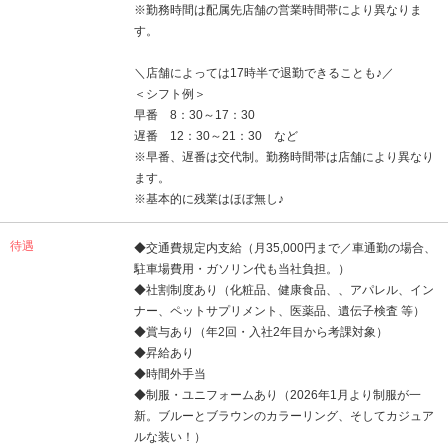
※勤務時間は配属先店舗の営業時間帯により異なりま
す。
＼店舗によっては17時半で退勤できることも♪／
＜シフト例＞
早番 8：30～17：30
遅番 12：30～21：30 など
※早番、遅番は交代制。勤務時間帯は店舗により異なり
ます。
※基本的に残業はほぼ無し♪
待遇
◆交通費規定内支給（月35,000円まで／車通勤の場合、
駐車場費用・ガソリン代も当社負担。）
◆社割制度あり（化粧品、健康食品、、アパレル、イン
ナー、ペットサプリメント、医薬品、遺伝子検査 等）
◆賞与あり（年2回・入社2年目から考課対象）
◆昇給あり
◆時間外手当
◆制服・ユニフォームあり（2026年1月より制服が一
新。ブルーとブラウンのカラーリング、そしてカジュア
ルな装い！）