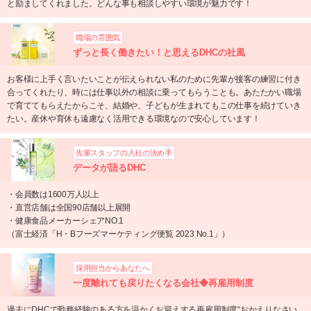
と励ましてくれました。どんな事も相談しやすい環境が魅力です！
職場の雰囲気
ずっと長く働きたい！と思えるDHCの社風
お客様に上手く言いたいことが伝えられない私のために先輩が接客の練習に付き
合ってくれたり、時には仕事以外の相談に乗ってもらうことも。あたたかい職場
で育ててもらえたからこそ、結婚や、子どもが生まれてもこの仕事を続けていき
たい。産休や育休も遠慮なく活用できる環境なので安心しています！
先輩スタッフの入社の決め手
データが語るDHC
・会員数は1600万人以上
・直営店舗は全国90店舗以上展開
・健康食品メーカーシェアNO.1
（富士経済「H・Bフーズマーケティング便覧 2023 No.1」）
採用担当からあなたへ
一度離れても戻りたくなる会社◆再雇用制度
過去にDHCで勤務経験のある方を温かくお迎えする再雇用制度“おかえりなさい