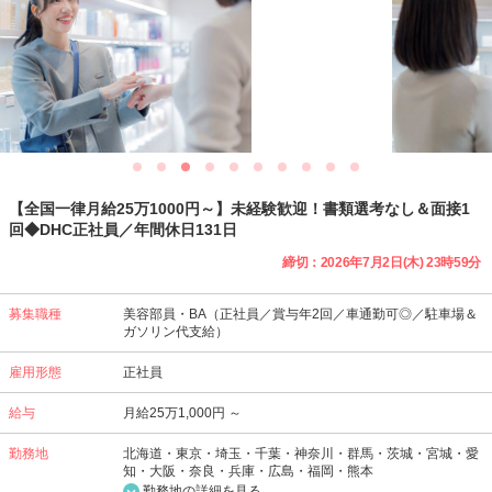
【全国一律月給25万1000円～】未経験歓迎！書類選考なし＆面接1
回◆DHC正社員／年間休日131日
締切：2026年7月2日(木) 23時59分
募集職種
美容部員・BA（正社員／賞与年2回／車通勤可◎／駐車場＆
ガソリン代支給）
雇用形態
正社員
給与
月給25万1,000円 ～
勤務地
北海道・東京・埼玉・千葉・神奈川・群馬・茨城・宮城・愛
知・大阪・奈良・兵庫・広島・福岡・熊本
勤務地の詳細を見る