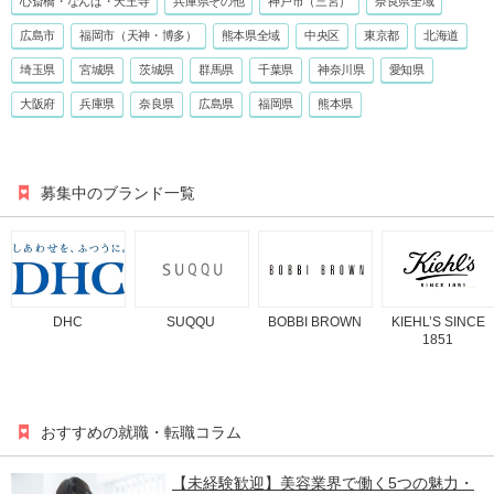
心斎橋・なんば・天王寺
兵庫県その他
神戸市（三宮）
奈良県全域
広島市
福岡市（天神・博多）
熊本県全域
中央区
東京都
北海道
埼玉県
宮城県
茨城県
群馬県
千葉県
神奈川県
愛知県
大阪府
兵庫県
奈良県
広島県
福岡県
熊本県
募集中のブランド一覧
DHC
SUQQU
BOBBI BROWN
KIEHL’S SINCE
1851
おすすめの就職・転職コラム
【未経験歓迎】美容業界で働く5つの魅力・