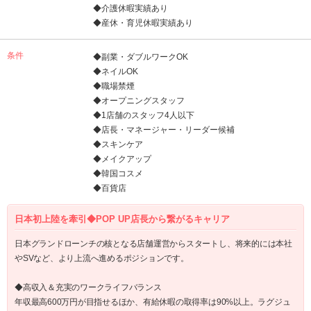
◆介護休暇実績あり
◆産休・育児休暇実績あり
条件
◆副業・ダブルワークOK
◆ネイルOK
◆職場禁煙
◆オープニングスタッフ
◆1店舗のスタッフ4人以下
◆店長・マネージャー・リーダー候補
◆スキンケア
◆メイクアップ
◆韓国コスメ
◆百貨店
日本初上陸を牽引◆POP UP店長から繋がるキャリア
日本グランドローンチの核となる店舗運営からスタートし、将来的には本社
やSVなど、より上流へ進めるポジションです。
◆高収入＆充実のワークライフバランス
年収最高600万円が目指せるほか、有給休暇の取得率は90%以上。ラグジュ