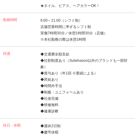
★ネイル、ピアス、ヘアカラーOK！
勤務時間
9:00～21:00（シフト制）
店舗営業時間に準ずるシフト制
実働7時間30分／休憩1時間30分（店舗）
※本社勤務の際は休憩1時間
待遇
◆交通費全額支給
◆社割制度あり（Sulwhasoo以外のブランドも一部対
象）
◆賞与あり（年1回 ※業績による）
◆昇給あり
◆時間外手当
◆制服・ユニフォームあり
◆社保完備
◆研修無料
◆健康診断
休日・休暇
◆週休2日制
◆慶弔休暇