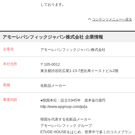
しております｡
コンテンツメニューへ戻る
アモーレパシフィックジャパン株式会社 企業情報
企業名
アモーレパシフィックジャパン株式会社
本社住所
〒105-0012
東京都渋谷区広尾1-13-7恵比寿イーストビル2階
業種
化粧品メーカー
事業内容
●韓国本社：設立/1945年 資本金/1億円
http://www.apgroup.com/jp/ja
韓国を代表する化粧品メーカー
アモーレパシフィック グループ
ETUDE HOUSEをはじめ、世界中で多くのコスメブラン