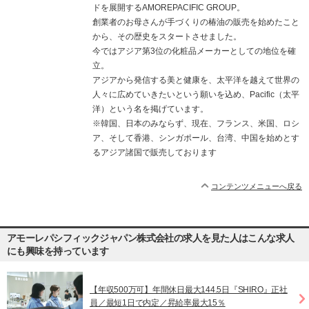
ドを展開するAMOREPACIFIC GROUP。
創業者のお母さんが手づくりの椿油の販売を始めたこと
から、その歴史をスタートさせました。
今ではアジア第3位の化粧品メーカーとしての地位を確
立。
アジアから発信する美と健康を、太平洋を越えて世界の
人々に広めていきたいという願いを込め、Pacific（太平
洋）という名を掲げています。
※韓国、日本のみならず、現在、フランス、米国、ロシ
ア、そして香港、シンガポール、台湾、中国を始めとす
るアジア諸国で販売しております
コンテンツメニューへ戻る
アモーレパシフィックジャパン株式会社の求人を見た人はこんな求人
にも興味を持っています
【年収500万可】年間休日最大144.5日『SHIRO』正社
員／最短1日で内定／昇給率最大15％