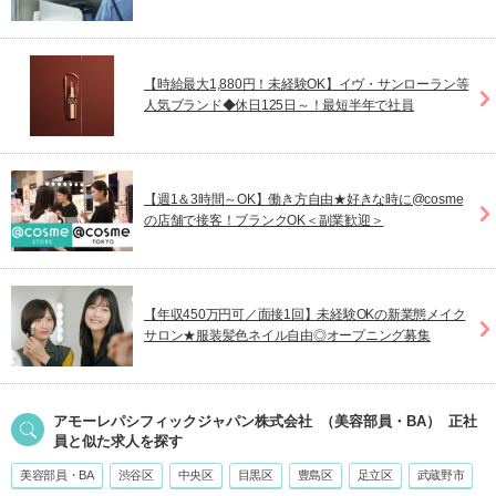
【時給最大1,880円！未経験OK】イヴ・サンローラン等
人気ブランド◆休日125日～！最短半年で社員
【週1＆3時間～OK】働き方自由★好きな時に@cosme
の店舗で接客！ブランクOK＜副業歓迎＞
【年収450万円可／面接1回】未経験OKの新業態メイク
サロン★服装髪色ネイル自由◎オープニング募集
アモーレパシフィックジャパン株式会社
（美容部員・BA）
正社
員
と似た求人を探す
美容部員・BA
渋谷区
中央区
目黒区
豊島区
足立区
武蔵野市