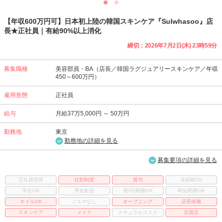
【年収600万円可】日本初上陸の韓国スキンケア『Sulwhasoo』店
長★正社員｜有給90%以上消化
締切：2026年7月2日(木) 23時59分
募集職種
美容部員・BA（店長／韓国ラグジュアリースキンケア／年収
450～600万円）
雇用形態
正社員
給与
月給37万5,000円 ～ 50万円
勤務地
東京
勤務地の詳細を見る
募集要項の詳細を見る
正社員登用
社割制度
賞与
未経験OK
学生OK
男女歓迎
週3日勤務OK
時短勤務OK
ネイルOK
ノルマなし
オープニング
店長候補
スキンケア
メイク
ナチュラルコスメ
百貨店