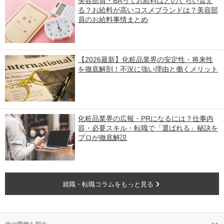
美容部員・BAってお給料はどのぐらい貰え
る？お給料が高いコスメブランドは？美容部
員のお給料事情まとめ
【2026最新】化粧品業界の安定性・将来性
を徹底解剖！不況に強い理由と働くメリット
化粧品業界の広報・PRになるには？仕事内
容・必要スキル・転職で「選ばれる」秘訣を
プロが徹底解説
就職・転職コラムをもっと見る