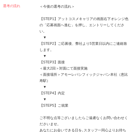
選考の流れ
＜今後の選考の流れ＞
【STEP1】アットコスメキャリアの画面右下オレンジ色
の「応募画面へ進む」を押し、エントリーしてくださ
い。
▼
【STEP2】ご応募後、弊社より5営業日以内にご連絡致
します。
▼
【STEP3】面接
＜最大2回＞対面にて面接実施
＜面接場所＞アモーレパシフィックジャパン本社（恵比
寿駅）
▼
【STEP4】内定
▼
【STEP5】ご就業
ご不明な点等ございましたらご遠慮なくお問い合わせく
ださいませ。
あなたにお会いできる日を､スタッフ一同心よりお待ち