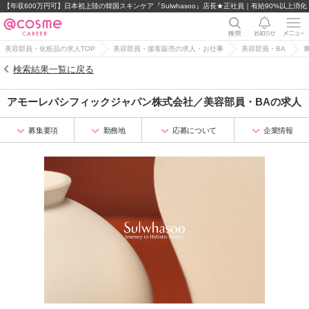
【年収600万円可】日本初上陸の韓国スキンケア『Sulwhasoo』店長★正社員｜有給90%以上消化
美容部員・化粧品の求人TOP
美容部員・接客販売の求人・お仕事
美容部員・BA
検索結果一覧に戻る
アモーレパシフィックジャパン株式会社
／
美容部員・BA
の求人
募集要項
勤務地
応募について
企業情報