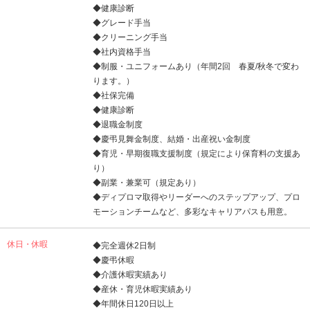
◆健康診断
◆グレード手当
◆クリーニング手当
◆社内資格手当
◆制服・ユニフォームあり（年間2回 春夏/秋冬で変わ
ります。）
◆社保完備
◆健康診断
◆退職金制度
◆慶弔見舞金制度、結婚・出産祝い金制度
◆育児・早期復職支援制度（規定により保育料の支援あ
り）
◆副業・兼業可（規定あり）
◆ディプロマ取得やリーダーへのステップアップ、プロ
モーションチームなど、多彩なキャリアパスも用意。
休日・休暇
◆完全週休2日制
◆慶弔休暇
◆介護休暇実績あり
◆産休・育児休暇実績あり
◆年間休日120日以上