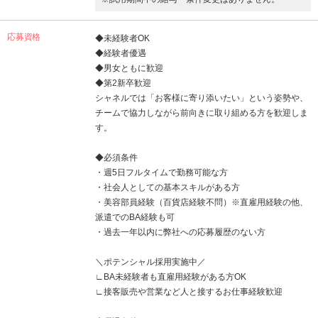
応募資格
◆未経験者OK
◆経験者優遇
◆男女ともに歓迎
◆第2新卒歓迎
シャネルでは「お客様に寄り添いたい」という姿勢や、
チームで協力しながら前向きに取り組める方を歓迎しま
す。
◆必須条件
・週5日フルタイムで勤務可能な方
・社会人としての基本スキルがある方
・美容部員経験（百貨店経験不問）※直雇用経験の他、
派遣でのBA経験も可
・過去一年以内に弊社への応募履歴のない方
＼ポテンシャル採用実施中／
∟BA未経験者も直雇用経験がある方OK
∟接客販売や営業など人と接するお仕事経験歓迎