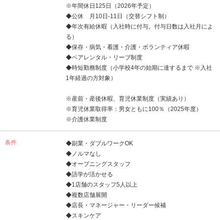
※年間休日125日（2026年予定）
◆公休 月10日-11日（交替シフト制）
◆年次有給休暇（入社時に付与。付与日数は入社月によ
る）
◆保存・病気・看護・介護・ボランティア休暇
◆ペアレンタル・リーブ制度
◆時短勤務制度（小学校4年の始期に達するまで ※入社
1年経過の方対象）
※産前・産後休暇、育児休業制度（実績あり）
※育児休業取得率：男女ともに100％（2025年度）
※介護休業制度
条件
◆副業・ダブルワークOK
◆ノルマなし
◆オープニングスタッフ
◆語学が活かせる
◆1店舗のスタッフ5人以上
◆複数店舗展開
◆店長・マネージャー・リーダー候補
◆スキンケア