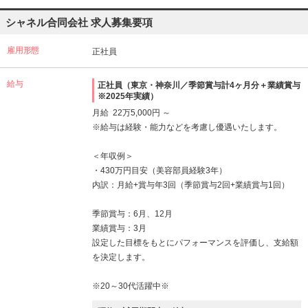
シャネル合同会社 求人募集要項
雇用形態
正社員
給与
正社員（東京・神奈川／季節賞与計4ヶ月分＋業績賞与
※2025年実績）
月給 22万5,000円 ～
※給与は経験・能力などを考慮し優遇いたします。
＜年収例＞
・430万円目安（美容部員経験3年）
内訳：月給+賞与年3回（季節賞与2回+業績賞与1回）
季節賞与：6月、12月
業績賞与：3月
設定した目標をもとにパフォーマンスを評価し、支給額
を決定します。
※20～30代活躍中※