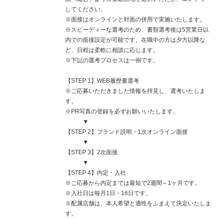
してください。
※面接はオンラインと対面の併用で実施いたします。
※スピーディーな選考のため、書類選考後は5営業日以
内での面接設定が可能です。在職中の方は夕方以降な
ど、日程は柔軟に相談に応じます。
※下記の選考プロセスは一例です。
【STEP 1】WEB履歴書選考
※ご応募いただきました情報を拝見し、選考いたしま
す。
※PR写真の登録を必ずお願いいたします。
▼
【STEP 2】ブランド説明・1次オンライン面接
▼
【STEP 3】2次面接
▼
【STEP 4】内定・入社
※ご応募から内定までは最短で2週間～1ヶ月です。
※入社日は毎月1日・16日です。
※配属店舗は、本人希望と適性をふまえて決定いたしま
す。