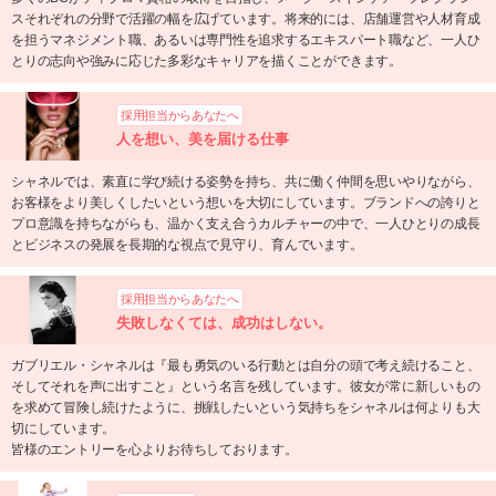
スそれぞれの分野で活躍の幅を広げています。将来的には、店舗運営や人材育成
を担うマネジメント職、あるいは専門性を追求するエキスパート職など、一人ひ
とりの志向や強みに応じた多彩なキャリアを描くことができます。
採用担当からあなたへ
人を想い、美を届ける仕事
シャネルでは、素直に学び続ける姿勢を持ち、共に働く仲間を思いやりながら、
お客様をより美しくしたいという想いを大切にしています。ブランドへの誇りと
プロ意識を持ちながらも、温かく支え合うカルチャーの中で、一人ひとりの成長
とビジネスの発展を長期的な視点で見守り、育んでいます。
採用担当からあなたへ
失敗しなくては、成功はしない。
ガブリエル・シャネルは『最も勇気のいる行動とは自分の頭で考え続けること、
そしてそれを声に出すこと』という名言を残しています。彼女が常に新しいもの
を求めて冒険し続けたように、挑戦したいという気持ちをシャネルは何よりも大
切にしています。
皆様のエントリーを心よりお待ちしております。