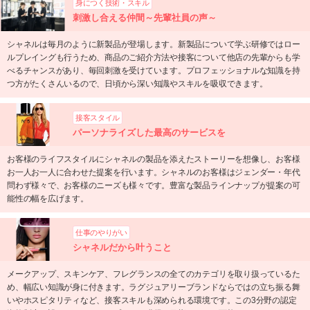
身につく技術・スキル
刺激し合える仲間～先輩社員の声～
シャネルは毎月のように新製品が登場します。新製品について学ぶ研修ではロー
ルプレイングも行うため、商品のご紹介方法や接客について他店の先輩からも学
べるチャンスがあり、毎回刺激を受けています。プロフェッショナルな知識を持
つ方がたくさんいるので、日頃から深い知識やスキルを吸収できます。
接客スタイル
パーソナライズした最高のサービスを
お客様のライフスタイルにシャネルの製品を添えたストーリーを想像し、お客様
お一人お一人に合わせた提案を行います。シャネルのお客様はジェンダー・年代
問わず様々で、お客様のニーズも様々です。豊富な製品ラインナップが提案の可
能性の幅を広げます。
仕事のやりがい
シャネルだから叶うこと
メークアップ、スキンケア、フレグランスの全てのカテゴリを取り扱っているた
め、幅広い知識が身に付きます。ラグジュアリーブランドならではの立ち振る舞
いやホスピタリティなど、接客スキルも深められる環境です。この3分野の認定