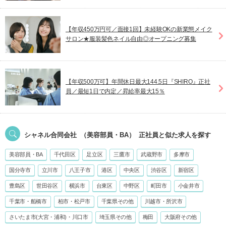
【年収450万円可／面接1回】未経験OKの新業態メイク
サロン★服装髪色ネイル自由◎オープニング募集
【年収500万可】年間休日最大144.5日『SHIRO』正社
員／最短1日で内定／昇給率最大15％
シャネル合同会社
（美容部員・BA）
正社員
と似た求人を探す
美容部員・BA
千代田区
足立区
三鷹市
武蔵野市
多摩市
国分寺市
立川市
八王子市
港区
中央区
渋谷区
新宿区
豊島区
世田谷区
横浜市
台東区
中野区
町田市
小金井市
千葉市・船橋市
柏市・松戸市
千葉県その他
川越市・所沢市
さいたま市(大宮・浦和)・川口市
埼玉県その他
梅田
大阪府その他