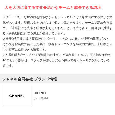
人を大切に育てる文化◆温かなチームと成長できる環境
ラグジュアリーな世界観を持ちながらも、シャネルには人を大切にする温かな文
化があります。現役スタッフからは「個人で競い合うより、チームで高め合う風
土」「未経験でも先輩や研修が支えてくれた」という声も多く、前向きに挑戦す
る人を長期的に育てる風土が根付いています。
入社後は5日間の導入研修からスタート。シャネルの歴史や接客の基礎を学び、
その後も習熟度に合わせた製品・接客トレーニングを継続的に実施。未経験から
でも着実に成長できる環境です。
また季節賞与計4ヶ月分＋業績賞与の支給など福利厚生も充実。平均勤続年数約
10年という数字は、スタッフが誇りと安心を持って長くキャリアを築いている
証です。
シャネル合同会社 ブランド情報
CHANEL
(シャネル)