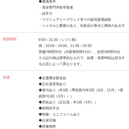
◆優遇条件
・美容専門学校卒業者
・語学力
・ラグジュアリーブランド等での販売接遇経験
・シャネルに愛着があり、化粧品や香水に興味のある方
勤務時間
9:00～21:30（シフト制）
例：10:00～19:00、11:30～20:30
実働7時間30分（内着替時間15分）、休憩1時間30分
※上記の例は標準的なもので、始業・就業時刻は担当す
るお店によって異なります。
待遇
◆交通費全額支給
◆正社員登用あり
◆賞与あり（年3回（季節賞与年2回（6月、12月）+業
績賞与1回（3月）））
◆昇給あり（正社員：年1回（4月））
◆時間外手当
◆制服・ユニフォームあり
◆社保完備
◆研修無料