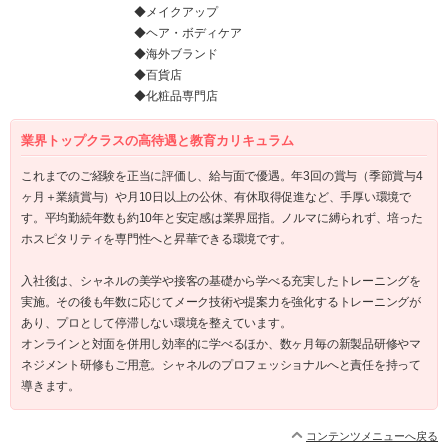
◆メイクアップ
◆ヘア・ボディケア
◆海外ブランド
◆百貨店
◆化粧品専門店
業界トップクラスの高待遇と教育カリキュラム
これまでのご経験を正当に評価し、給与面で優遇。年3回の賞与（季節賞与4
ヶ月＋業績賞与）や月10日以上の公休、有休取得促進など、手厚い環境で
す。平均勤続年数も約10年と安定感は業界屈指。ノルマに縛られず、培った
ホスピタリティを専門性へと昇華できる環境です。
入社後は、シャネルの美学や接客の基礎から学べる充実したトレーニングを
実施。その後も年数に応じてメーク技術や提案力を強化するトレーニングが
あり、プロとして停滞しない環境を整えています。
オンラインと対面を併用し効率的に学べるほか、数ヶ月毎の新製品研修やマ
ネジメント研修もご用意。シャネルのプロフェッショナルへと責任を持って
導きます。
コンテンツメニューへ戻る