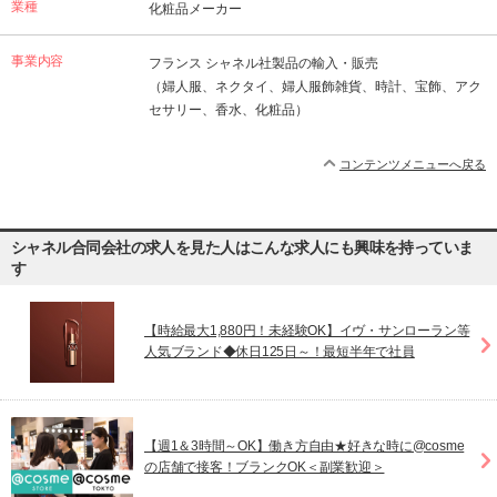
業種
化粧品メーカー
事業内容
フランス シャネル社製品の輸入・販売
（婦人服、ネクタイ、婦人服飾雑貨、時計、宝飾、アク
セサリー、香水、化粧品）
コンテンツメニューへ戻る
シャネル合同会社の求人を見た人はこんな求人にも興味を持っていま
す
【時給最大1,880円！未経験OK】イヴ・サンローラン等
人気ブランド◆休日125日～！最短半年で社員
【週1＆3時間～OK】働き方自由★好きな時に@cosme
の店舗で接客！ブランクOK＜副業歓迎＞