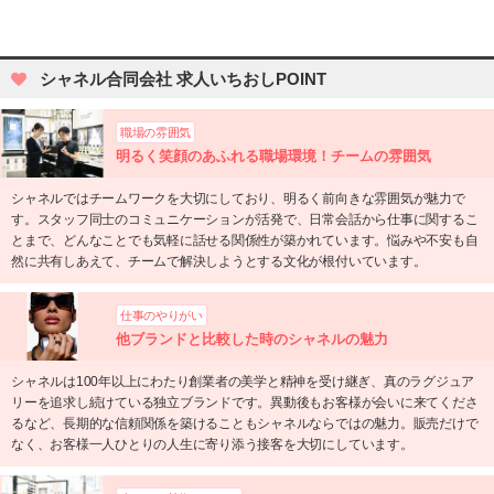
シャネル合同会社 求人いちおしPOINT
職場の雰囲気
明るく笑顔のあふれる職場環境！チームの雰囲気
シャネルではチームワークを大切にしており、明るく前向きな雰囲気が魅力で
す。スタッフ同士のコミュニケーションが活発で、日常会話から仕事に関するこ
とまで、どんなことでも気軽に話せる関係性が築かれています。悩みや不安も自
然に共有しあえて、チームで解決しようとする文化が根付いています。
仕事のやりがい
他ブランドと比較した時のシャネルの魅力
シャネルは100年以上にわたり創業者の美学と精神を受け継ぎ、真のラグジュア
リーを追求し続けている独立ブランドです。異動後もお客様が会いに来てくださ
るなど、長期的な信頼関係を築けることもシャネルならではの魅力。販売だけで
なく、お客様一人ひとりの人生に寄り添う接客を大切にしています。