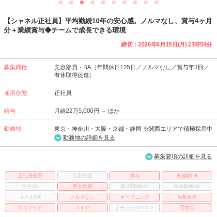
【シャネル正社員】平均勤続10年の安心感。ノルマなし、賞与4ヶ月
分＋業績賞与◆チームで成長できる環境
締切：2026年6月15日(月) 23時59分
募集職種
美容部員・BA（年間休日125日／ノルマなし／賞与年3回／
有休取得促進）
雇用形態
正社員
給与
月給22万5,000円 ～ ほか
勤務地
東京・神奈川・大阪・京都・静岡 ※関西エリアで積極採用中
勤務地の詳細を見る
募集要項の詳細を見る
正社員登用
社割制度
賞与
未経験OK
学生OK
男女歓迎
週3日勤務OK
時短勤務OK
ネイルOK
ノルマなし
オープニング
店長候補
スキンケア
メイク
ナチュラルコスメ
百貨店