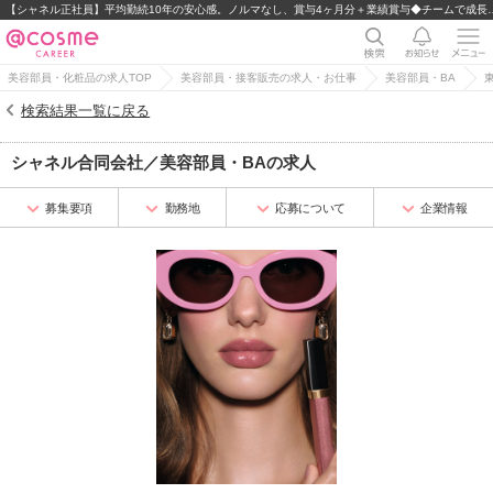
【シャネル正社員】平均勤続10年の安心感。ノルマな
美容部員・化粧品の求人TOP
美容部員・接客販売の求人・お仕事
美容部員・BA
検索結果一覧に戻る
シャネル合同会社
／
美容部員・BA
の求人
募集要項
勤務地
応募について
企業情報