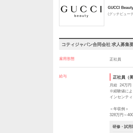
GUCCI Beaut
(グッチビューテ
コティジャパン合同会社 求人募集
雇用形態
正社員
給与
正社員（美
月給 24万円 
※経験値によ
インセンティ
＜年収例＞
328万円～
研修・試用