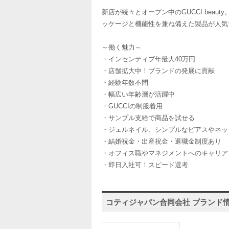
新店が続々とオープン中のGUCCI be
ッケージと機能性を兼ね備えた製品が人気
～働く魅力～
・インセンティブ年最大40万円
・店舗拡大中！ブランドの発展に貢献
・経験年数不問
・幅広い年齢層が活躍中
・GUCCIの制服着用
・サンプル支給で商品を試せる
・ジェルネイル、シンプルなピアスやネッ
・結婚祝金・出産祝金・退職金制度あり
・オフィス職やマネジメントへのキャリア
・即日入社可！スピード選考
コティジャパン合同会社 ブランド