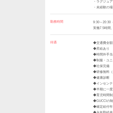
・ラグジュア
・未経験の場
勤務時間
9:30～20:
実働7.5時間
待遇
◆交通費全額
◆昇給あり
◆時間外手当
◆制服・ユニ
◆社保完備
◆研修無料（
◆健康診断
◆インセンティ
◆半期に一度
◆育児時間制
◆GUCCI
◆確定給付年
◆永年勤続表