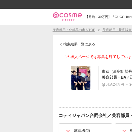
【月給～30万円】『GUCCI b
美容部員・化粧品の求人TOP
美容部員・接客販売
検索結果一覧に戻る
この求人ページでは募集を終了していま
東京（新宿伊勢
美容部員・BA／
月給24万円 ～ 
コティジャパン合同会社
／
美容部員・
募集要項