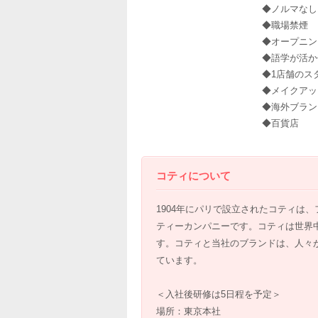
◆ノルマなし
◆職場禁煙
◆オープニン
◆語学が活か
◆1店舗のス
◆メイクアッ
◆海外ブラン
◆百貨店
コティについて
1904年にパリで設立されたコティは
ティーカンパニーです。コティは世界中
す。コティと当社のブランドは、人々
ています。
＜入社後研修は5日程を予定＞
場所：東京本社