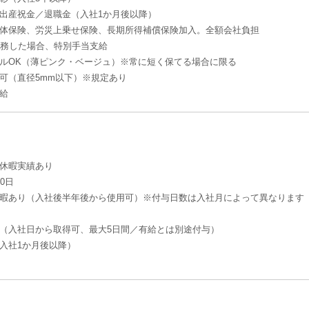
出産祝金／退職金（入社1か月後以降）
体保険、労災上乗せ保険、長期所得補償保険加入。全額会社負担
勤務した場合、特別手当支給
ルOK（薄ピンク・ベージュ）※常に短く保てる場合に限る
可（直径5mm以下）※規定あり
給
休暇実績あり
0日
暇あり（入社後半年後から使用可）※付与日数は入社月によって異なります
（入社日から取得可、最大5日間／有給とは別途付与）
入社1か月後以降）