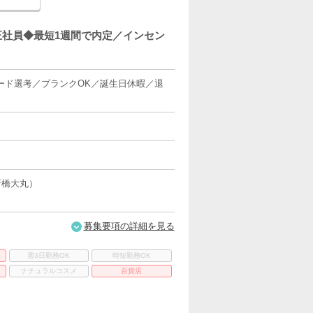
y』正社員◆最短1週間で内定／インセン
ード選考／ブランクOK／誕生日休暇／退
斎橋大丸）
募集要項の詳細を見る
週3日勤務OK
時短勤務OK
ナチュラルコスメ
百貨店