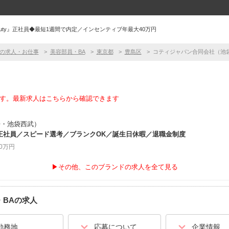
eauty』正社員◆最短1週間で内定／インセンティブ年最大40万円
の求人・お仕事
美容部員・BA
東京都
豊島区
コティジャパン合同会社（池
す。最新求人はこちらから確認できます
丹・池袋西武）
正社員／スピード選考／ブランクOK／誕生日休暇／退職金制度
30万円
▶その他、このブランドの求人を全て見る
BA
の求人
勤務地
応募について
企業情報