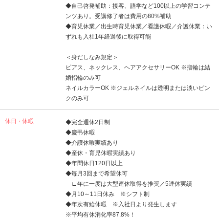
◆自己啓発補助：接客、語学など100以上の学習コンテ
ンツあり。受講修了者は費用の80%補助
◆育児休業／出生時育児休業／看護休暇／介護休業：い
ずれも入社1年経過後に取得可能
＜身だしなみ規定＞
ピアス、ネックレス、ヘアアクセサリーOK ※指輪は結
婚指輪のみ可
ネイルカラーOK ※ジェルネイルは透明または淡いピン
クのみ可
休日・休暇
◆完全週休2日制
◆慶弔休暇
◆介護休暇実績あり
◆産休・育児休暇実績あり
◆年間休日120日以上
◆毎月3回まで希望休可
∟年に一度は大型連休取得を推奨／5連休実績
◆月10～11日休み ※シフト制
◆年次有給休暇 ※入社日より発生します
※平均有休消化率87.8%！