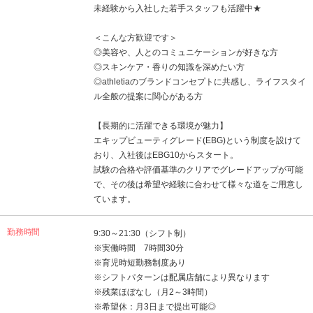
未経験から入社した若手スタッフも活躍中★
＜こんな方歓迎です＞
◎美容や、人とのコミュニケーションが好きな方
◎スキンケア・香りの知識を深めたい方
◎athletiaのブランドコンセプトに共感し、ライフスタイ
ル全般の提案に関心がある方
【長期的に活躍できる環境が魅力】
エキップビューティグレード(EBG)という制度を設けて
おり、入社後はEBG10からスタート。
試験の合格や評価基準のクリアでグレードアップが可能
で、その後は希望や経験に合わせて様々な道をご用意し
ています。
勤務時間
9:30～21:30（シフト制）
※実働時間 7時間30分
※育児時短勤務制度あり
※シフトパターンは配属店舗により異なります
※残業ほぼなし（月2～3時間）
※希望休：月3日まで提出可能◎