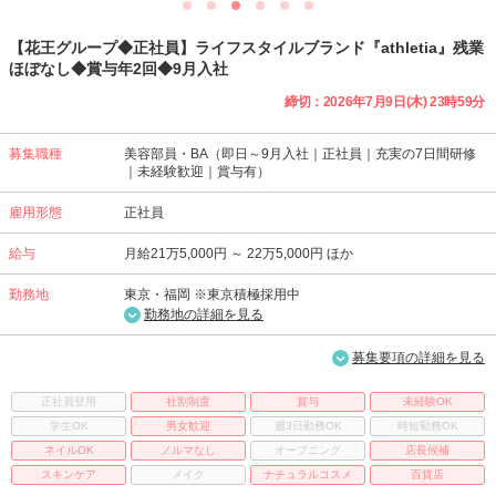
【花王グループ◆正社員】ライフスタイルブランド『athletia』残業
ほぼなし◆賞与年2回◆9月入社
締切：2026年7月9日(木) 23時59分
募集職種
美容部員・BA（即日～9月入社｜正社員｜充実の7日間研修
｜未経験歓迎｜賞与有）
雇用形態
正社員
給与
月給21万5,000円 ～ 22万5,000円 ほか
勤務地
東京・福岡 ※東京積極採用中
勤務地の詳細を見る
募集要項の詳細を見る
正社員登用
社割制度
賞与
未経験OK
学生OK
男女歓迎
週3日勤務OK
時短勤務OK
ネイルOK
ノルマなし
オープニング
店長候補
スキンケア
メイク
ナチュラルコスメ
百貨店