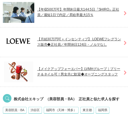
【年収500万可】年間休日最大144.5日『SHIRO』正社
員／最短1日で内定／昇給率最大15％
【月給30万円可＋インセンティブ】 LOEWEフレグラン
ス販売◆正社員／年間休日124日・ノルマなし
【メイクアップフォーエバー】LVMHグループ｜ブリー
チ＆ネイル可！男女共に歓迎◆オープニングスタッフ
株式会社エキップ
（美容部員・BA）
正社員
と似た求人を探す
美容部員・BA
渋谷区
福岡市（天神・博多）
東京都
福岡県