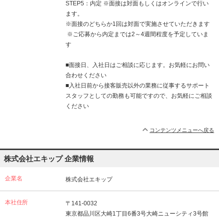
STEP5：内定 ​​※面接は対面もしくはオンラインで行い
ます。
​※面接のどちらか1回は対面で実施させていただきます
​​ ※ご応募から内定までは2～4週間程度を予定していま
す ​​
■面接日、入社日はご相談に応じます。お気軽にお問い
合わせください
■入社日前から接客販売以外の業務に従事するサポート
スタッフとしての勤務も可能ですので、お気軽にご相談
ください
コンテンツメニューへ戻る
株式会社エキップ 企業情報
企業名
株式会社エキップ
本社住所
〒141-0032
東京都品川区大崎1丁目6番3号大崎ニューシティ3号館