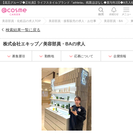
【花王グループ◆正社員】ライフスタイルブランド『athletia』残業ほぼなし◆賞与年2回◆9月入
美容部員・化粧品の求人TOP
美容部員・接客販売の求人・お仕事
美容部員・BA
検索結果一覧に戻る
株式会社エキップ
／
美容部員・BA
の求人
募集要項
勤務地
応募について
企業情報