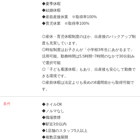
◆夏季休暇
◆結婚休暇
◆産前産後休業 ※取得率100%
◆育児休業 ※取得率100%
◎産休・育児休暇制度のほか、出産後のバックアップ制
度も充実しています。
◎時短制度はお子さんが「小学校3年生にあがるまで」
活用可能。勤務時間は5.5時間~7時間のなかで30分刻み
で選択可能
◎「子ども看護休暇」もあり、出産後も安心して勤務で
きる環境です。
◎産前休暇は法定よりも長めの8週間前から取得可能で
す。
条件
◆ネイルOK
◆ノルマなし
◆職場禁煙
◆駅近3分以内
◆1店舗のスタッフ5人以上
◆複数店舗展開