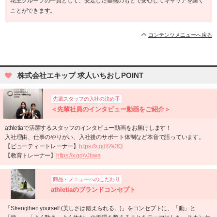
花王グループの一員として、安定した基盤のもとで安心してキャリアを築く
ことができます。
コンテンツメニューへ戻る
株式会社エキップ 求人いちおしPOINT
先輩スタッフの入社の決め手
＜先輩社員のインタビュー動画をご紹介＞
athletiaで活躍するスタッフのインタビュー動画をお届けします！
入社理由、仕事のやりがい、入社後のサポート体制など本音で語っています。
【ビューティートレーナー】
https://x.gd/fZe3Q
【教育トレーナー】
https://x.gd/vJbwa
商品・メニューへのこだわり
athletiaのブランドコンセプト
「Strengthen yourself.(美しさは鍛えられる。)」をコンセプトに、「動」と