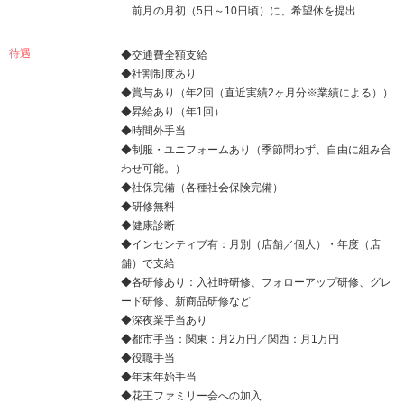
前月の月初（5日～10日頃）に、希望休を提出
待遇
◆交通費全額支給
◆社割制度あり
◆賞与あり（年2回（直近実績2ヶ月分※業績による））
◆昇給あり（年1回）
◆時間外手当
◆制服・ユニフォームあり（季節問わず、自由に組み合
わせ可能。）
◆社保完備（各種社会保険完備）
◆研修無料
◆健康診断
◆インセンティブ有：月別（店舗／個人）・年度（店
舗）で支給
◆各研修あり：入社時研修、フォローアップ研修、グレ
ード研修、新商品研修など
◆深夜業手当あり
◆都市手当：関東：月2万円／関西：月1万円
◆役職手当
◆年末年始手当
◆花王ファミリー会への加入