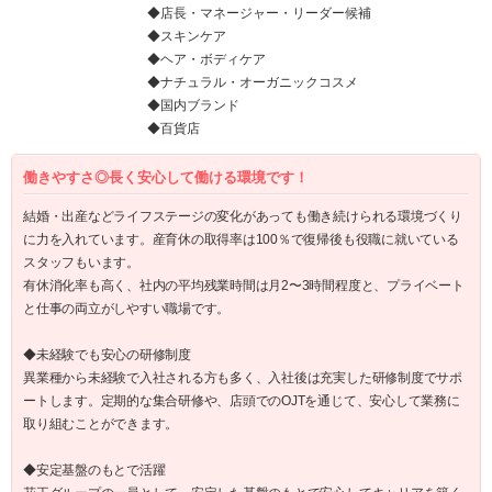
◆店長・マネージャー・リーダー候補
◆スキンケア
◆ヘア・ボディケア
◆ナチュラル・オーガニックコスメ
◆国内ブランド
◆百貨店
働きやすさ◎長く安心して働ける環境です！
結婚・出産などライフステージの変化があっても働き続けられる環境づくり
に力を入れています。産育休の取得率は100％で復帰後も役職に就いている
スタッフもいます。
有休消化率も高く、社内の平均残業時間は月2〜3時間程度と、プライベート
と仕事の両立がしやすい職場です。
◆未経験でも安心の研修制度
異業種から未経験で入社される方も多く、入社後は充実した研修制度でサポ
ートします。定期的な集合研修や、店頭でのOJTを通じて、安心して業務に
取り組むことができます。
◆安定基盤のもとで活躍