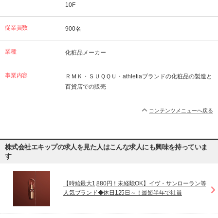
10F
従業員数
900名
業種
化粧品メーカー
事業内容
ＲＭＫ・ＳＵＱＱＵ・athletiaブランドの化粧品の製造と
百貨店での販売
コンテンツメニューへ戻る
株式会社エキップの求人を見た人はこんな求人にも興味を持っていま
す
【時給最大1,880円！未経験OK】イヴ・サンローラン等
人気ブランド◆休日125日～！最短半年で社員