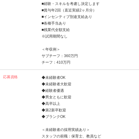
■経験・スキルを考慮し決定します
■賞与年2回（直近実績2ヶ月分）
■インセンティブ別途支給あり
■各種手当あり
■残業代全額支給
※試用期間なし
＜年収例＞
サブチーフ：360万円
チーフ：410万円
応募資格
◆未経験者OK
◆未経験者大歓迎
◆経験者優遇
◆男女ともに歓迎
◆高卒以上
◆第2新卒歓迎
◆ブランクOK
＜未経験者の採用実績あり＞
スタッフの前職：保育士、教員など