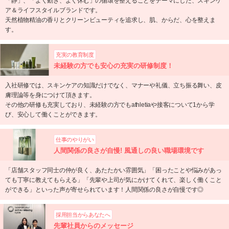
「静」、「よく動き、よく休む」の循環を整えることをテーマにした、スキンケ
ア＆ライフスタイルブランドです。
天然植物精油の香りとクリーンビューティを追求し、肌、からだ、心を整えま
す。
充実の教育制度
未経験の方でも安心の充実の研修制度！
入社研修では、スキンケアの知識だけでなく、マナーや礼儀、立ち振る舞い、皮
膚理論等を身につけて頂きます。
その他の研修も充実しており、未経験の方でもathletiaや接客について1から学
び、安心して働くことができます。
仕事のやりがい
人間関係の良さが自慢! 風通しの良い職場環境です
「店舗スタッフ同士の仲が良く、あたたかい雰囲気」「困ったことや悩みがあっ
ても丁寧に教えてもらえる」「先輩や上司が気にかけてくれて、楽しく働くこと
ができる」といった声が寄せられています！人間関係の良さが自慢です◎
採用担当からあなたへ
先輩社員からのメッセージ