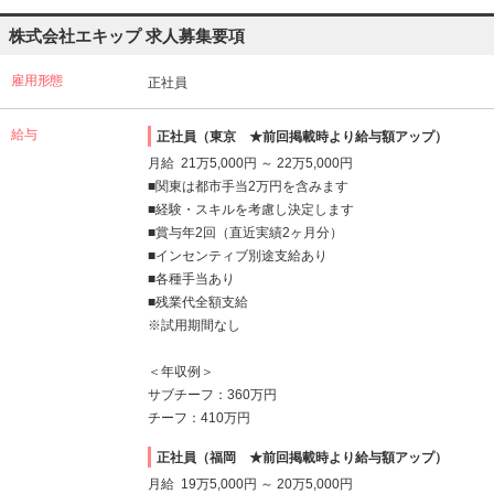
株式会社エキップ 求人募集要項
雇用形態
正社員
給与
正社員（東京 ★前回掲載時より給与額アップ）
月給 21万5,000円 ～ 22万5,000円
■関東は都市手当2万円を含みます
■経験・スキルを考慮し決定します
■賞与年2回（直近実績2ヶ月分）
■インセンティブ別途支給あり
■各種手当あり
■残業代全額支給
※試用期間なし
＜年収例＞
サブチーフ：360万円
チーフ：410万円
正社員（福岡 ★前回掲載時より給与額アップ）
月給 19万5,000円 ～ 20万5,000円