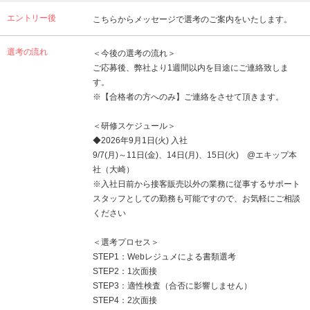
エントリー後
こちらからメッセージで選考のご案内をいたします。
選考の流れ
＜今後の選考の流れ＞
ご応募後、弊社より1週間以内を目途にご連絡致しま
す。
※【合格者の方へのみ】ご連絡をさせて頂きます。
＜研修スケジュール＞
◆2026年9月1日(火) ​​入社
9/7(月)～11日(金)、14日(月)、15日(火) @エキップ本
社（大崎）
※入社日前から接客販売以外の業務に従事するサポート
スタッフとしての勤務も可能ですので、お気軽にご相談
ください
​​＜選考プロセス＞ ​​
STEP1：Webレジュメによる書類選考 ​​
STEP2：1次面接 ​​
STEP3：適性検査（合否に影響しません） ​​
STEP4：2次面接 ​​