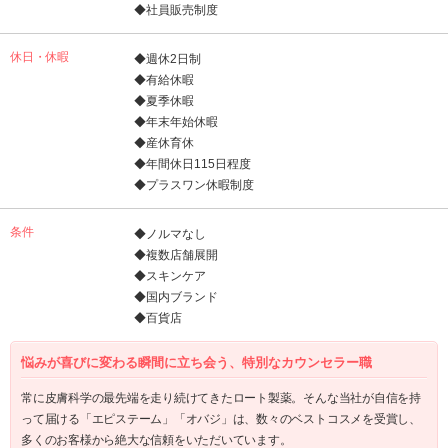
◆社員販売制度
休日・休暇
◆週休2日制
◆有給休暇
◆夏季休暇
◆年末年始休暇
◆産休育休
◆年間休日115日程度
◆プラスワン休暇制度
条件
◆ノルマなし
◆複数店舗展開
◆スキンケア
◆国内ブランド
◆百貨店
悩みが喜びに変わる瞬間に立ち会う、特別なカウンセラー職
常に皮膚科学の最先端を走り続けてきたロート製薬。そんな当社が自信を持
って届ける「エピステーム」「オバジ」は、数々のベストコスメを受賞し、
多くのお客様から絶大な信頼をいただいています。