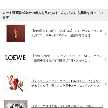
ロート製薬株式会社の求人を見た人はこんな求人にも興味を持ってい
ます
【時給最大1,880円！未経験OK】イヴ・サンローラン等
人気ブランド◆休日125日～！最短半年で社員
【月給30万円可＋インセンティブ】 LOEWEフレグラン
ス販売◆正社員／年間休日124日・ノルマなし
【メイクアップフォーエバー】LVMHグループ｜ブリー
チ＆ネイル可！男女共に歓迎◆オープニングスタッフ
【アットコスメグループ】化粧品専門店！月給～31万円