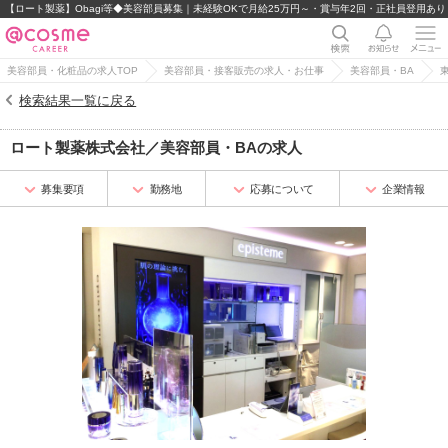
【ロート製薬】Obagi等◆美容部員募集｜未経験OKで月給25万円～・賞与年2回・正社員登用あり
美容部員・化粧品の求人TOP
美容部員・接客販売の求人・お仕事
美容部員・BA
検索結果一覧に戻る
ロート製薬株式会社
／
美容部員・BA
の求人
募集要項
勤務地
応募について
企業情報