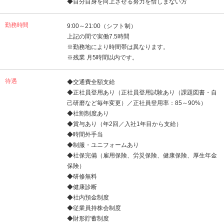
◆自分自身を向上させる努力を惜しまない方
勤務時間
9:00～21:00（シフト制）
上記の間で実働7.5時間
※勤務地により時間帯は異なります。
※残業 月5時間以内です。
待遇
◆交通費全額支給
◆正社員登用あり（正社員登用試験あり（課題図書・自
己研磨など毎年変更）／正社員登用率：85～90%）
◆社割制度あり
◆賞与あり（年2回／入社1年目から支給）
◆時間外手当
◆制服・ユニフォームあり
◆社保完備（雇用保険、労災保険、健康保険、厚生年金
保険）
◆研修無料
◆健康診断
◆社内預金制度
◆従業員持株会制度
◆財形貯蓄制度