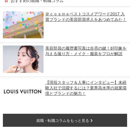
おすすめの就職・転職コラム
＠ｃｏｓｍｅベストコスメアワード2017 入
賞ブランドの美容部員求人をあつめてみた！
美容部員の履歴書写真は合否の鍵！好印象を
与える撮り方・メイク・服装をプロが解説
【現役スタッフ＆人事にインタビュー】未経
験入社で活躍するには？業界高水準の就業環
境とブランドの魅力！
就職・転職コラムをもっと見る