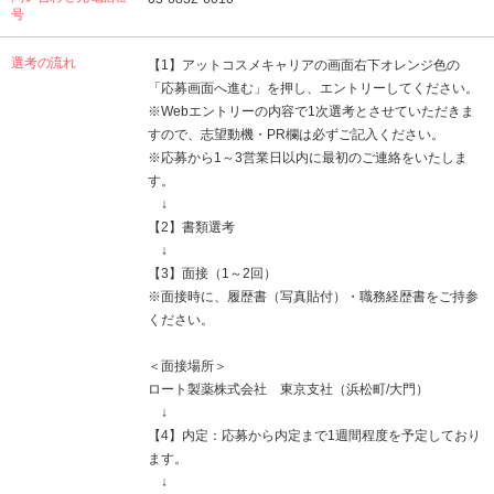
号
選考の流れ
【1】アットコスメキャリアの画面右下オレンジ色の
「応募画面へ進む」を押し、エントリーしてください。
※Webエントリーの内容で1次選考とさせていただきま
すので、志望動機・PR欄は必ずご記入ください。
※応募から1～3営業日以内に最初のご連絡をいたしま
す。
↓
【2】書類選考
↓
【3】面接（1～2回）
※面接時に、履歴書（写真貼付）・職務経歴書をご持参
ください。
＜面接場所＞
ロート製薬株式会社 東京支社（浜松町/大門）
↓
【4】内定：応募から内定まで1週間程度を予定しており
ます。
↓