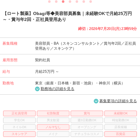
【ロート製薬】Obagi等◆美容部員募集｜未経験OKで月給25万円
～・賞与年2回・正社員登用あり
締切：2026年7月20日(月) 23時59分
募集職種
美容部員・BA（スキンコンサルタント／賞与年2回／正社員
登用あり／スキンケア）
雇用形態
契約社員
給与
月給25万円 ～
勤務地
東京（銀座・日本橋・新宿・池袋）・神奈川（横浜）
勤務地の詳細を見る
募集要項の詳細を見る
正社員登用
社割制度
賞与
未経験OK
学生OK
男女歓迎
週3日勤務OK
時短勤務OK
ネイルOK
ノルマなし
オープニング
店長候補
スキンケア
メイク
ナチュラルコスメ
百貨店