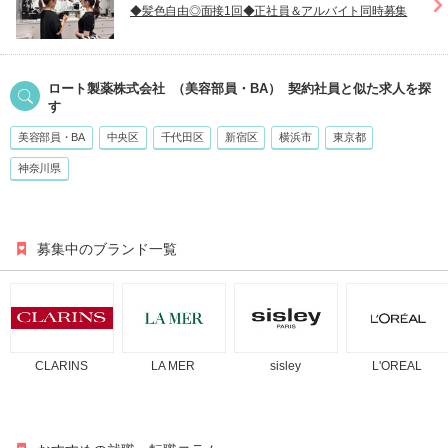
◆髪色自由◎面接1回◆正社員＆アルバイト同時募集
ロート製薬株式会社
（美容部員・BA）
契約社員
と似た求人を探
す
美容部員・BA
中央区
千代田区
新宿区
横浜市
東京都
神奈川県
募集中のブランド一覧
CLARINS
LA MER
sisley
L'OREAL