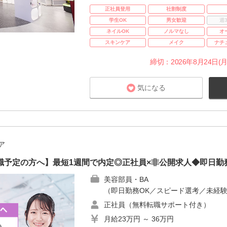
正社員登用
社割制度
学生OK
男女歓迎
週
ネイルOK
ノルマなし
オ
スキンケア
メイク
ナチ
締切：2026年8月24日(月
気になる
ア
職予定の方へ】最短1週間で内定◎正社員×非公開求人◆即日勤
美容部員・BA
（即日勤務OK／スピード選考／未経験
正社員（無料転職サポート付き）
月給23万円 ～ 36万円