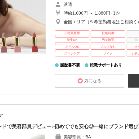
派遣
時給1,600円 ～ 1,880円 ほか
全国エリア（※希望勤務地はご相談く
正社員登用
社割制度
学生OK
男女歓迎
週
ネイルOK
ノルマなし
オ
スキンケア
メイク
ナチ
履歴書不要
転職サポートあり
気になる
ア
ンドで美容部員デビュー♪初めてでも安心◎一緒にブランド選び
美容部員・BA