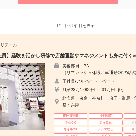
1件目～30件目を表示
ルリテール
E｜正社員】経験を活かし研修で店舗運営やマネジメントも身に付く
美容部員・BA
（リフレッシュ休暇／車通勤OKの店舗
正社員/アルバイト・パート
月給23万1,000円 ～ 31万円 ほか
北海道・東京・神奈川・埼玉・群馬・
都・兵庫
正社員登用
社割制度
学生OK
男女歓迎
週
ネイルOK
ノルマなし
オ
スキンケア
メイク
ナチ