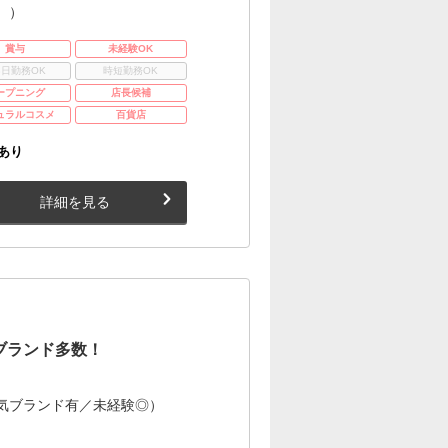
。）
賞与
未経験OK
3日勤務OK
時短勤務OK
ープニング
店長候補
ュラルコスメ
百貨店
あり
詳細を見る
ブランド多数！
気ブランド有／未経験◎）