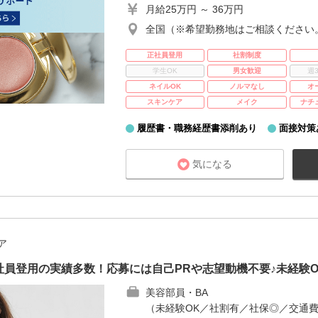
月給25万円 ～ 36万円
全国（※希望勤務地はご相談ください
正社員登用
社割制度
学生OK
男女歓迎
週
ネイルOK
ノルマなし
オ
スキンケア
メイク
ナチ
履歴書・職務経歴書添削あり
面接対策
気になる
ア
員登用の実績多数！応募には自己PRや志望動機不要♪未経験
美容部員・BA
（未経験OK／社割有／社保◎／交通