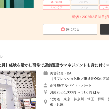
ネイルOK
ノルマなし
オ
スキンケア
メイク
ナチ
締切：2026年8月31日(月
気になる
ル
E｜正社員】経験を活かし研修で店舗運営やマネジメントも身に付く
美容部員・BA
（リフレッシュ休暇／車通勤OKの店舗
正社員/アルバイト・パート
月給23万1,000円 ～ 31万円 ほか
北海道・東京・神奈川・埼玉・群馬・
都・兵庫