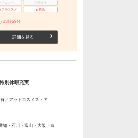
ープニング
店長候補
ュラルコスメ
百貨店
) 23時59分
詳細を見る
×特別休暇充実
有／アットコスメストア …
愛知・石川・富山・大阪・京