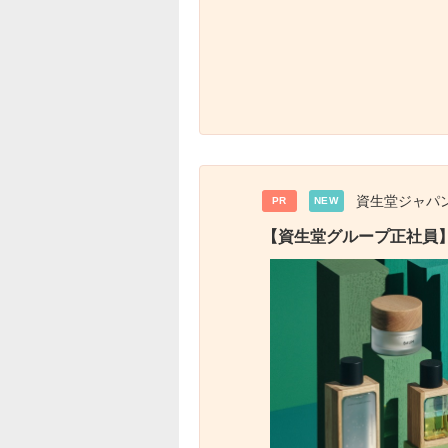
資生堂ジャパ
PR
NEW
【資生堂グループ正社員】