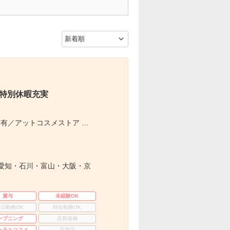
×特別休暇充実
有／アットコスメストア …
愛知・石川・富山・大阪・京
賞与
未経験OK
3日勤務OK
時短勤務OK
ープニング
店長候補
ュラルコスメ
百貨店