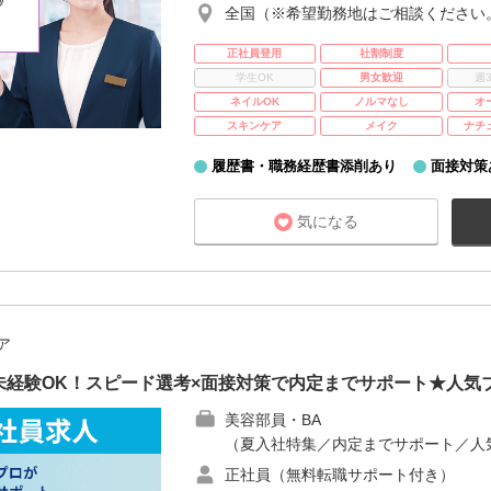
全国（※希望勤務地はご相談ください
正社員登用
社割制度
学生OK
男女歓迎
週
ネイルOK
ノルマなし
オ
スキンケア
メイク
ナチ
履歴書・職務経歴書添削あり
面接対策
気になる
ア
未経験OK！スピード選考×面接対策で内定までサポート★人気
美容部員・BA
（夏入社特集／内定までサポート／人
正社員（無料転職サポート付き）