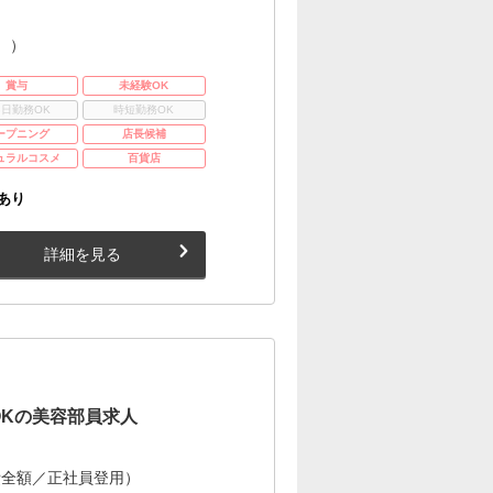
。）
賞与
未経験OK
3日勤務OK
時短勤務OK
ープニング
店長候補
ュラルコスメ
百貨店
あり
詳細を見る
OKの美容部員求人
費全額／正社員登用）