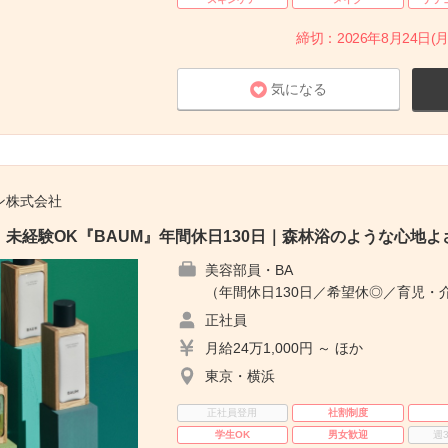
締切：2026年8月24日(月
気になる
ン株式会社
未経験OK『BAUM』年間休日130日｜森林浴のような心地よ
美容部員・BA
（年間休日130日／希望休◎／育児・
正社員
月給24万1,000円 ～ ほか
東京・横浜
正社員登用
社割制度
学生OK
男女歓迎
週