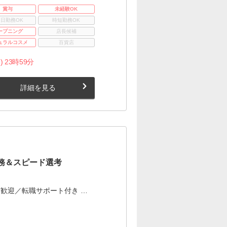
賞与
未経験OK
3日勤務OK
時短勤務OK
ープニング
店長候補
ュラルコスメ
百貨店
) 23時59分
詳細を見る
務＆スピード選考
歓迎／転職サポート付き …