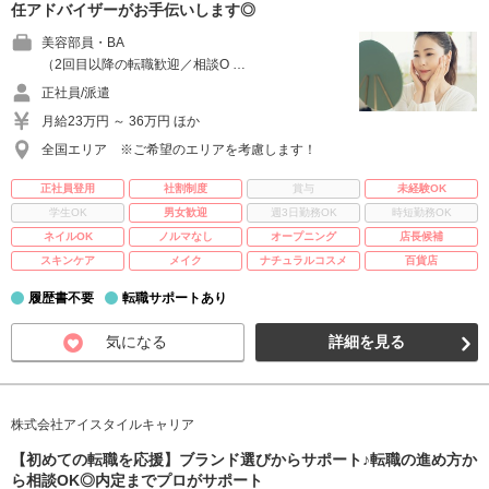
任アドバイザーがお手伝いします◎
美容部員・BA
（2回目以降の転職歓迎／相談O …
正社員/派遣
月給23万円 ～ 36万円 ほか
全国エリア ※ご希望のエリアを考慮します！
正社員登用
社割制度
賞与
未経験OK
学生OK
男女歓迎
週3日勤務OK
時短勤務OK
ネイルOK
ノルマなし
オープニング
店長候補
スキンケア
メイク
ナチュラルコスメ
百貨店
履歴書不要
転職サポートあり
気になる
詳細を見る
株式会社アイスタイルキャリア
【初めての転職を応援】ブランド選びからサポート♪転職の進め方か
ら相談OK◎内定までプロがサポート