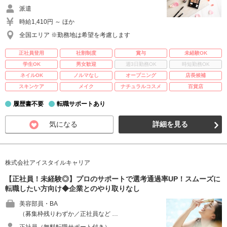
派遣
時給1,410円 ～ ほか
全国エリア ※勤務地は希望を考慮します
正社員登用
社割制度
賞与
未経験OK
学生OK
男女歓迎
週3日勤務OK
時短勤務OK
ネイルOK
ノルマなし
オープニング
店長候補
スキンケア
メイク
ナチュラルコスメ
百貨店
履歴書不要
転職サポートあり
気になる
詳細を見る
株式会社アイスタイルキャリア
【正社員！未経験◎】プロのサポートで選考通過率UP！スムーズに
転職したい方向け◆企業とのやり取りなし
美容部員・BA
（募集枠残りわずか／正社員など …