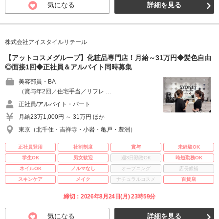
気になる
詳細を見る
株式会社アイスタイルリテール
【アットコスメグループ】化粧品専門店！月給～31万円◆髪色自由
◎面接1回◆正社員＆アルバイト同時募集
美容部員・BA
（賞与年2回／住宅手当／リフレ …
正社員/アルバイト・パート
月給23万1,000円 ～ 31万円 ほか
東京（北千住・吉祥寺・小岩・亀戸・豊洲）
正社員登用
社割制度
賞与
未経験OK
学生OK
男女歓迎
週3日勤務OK
時短勤務OK
ネイルOK
ノルマなし
オープニング
店長候補
スキンケア
メイク
ナチュラルコスメ
百貨店
締切：2026年8月24日(月) 23時59分
気になる
詳細を見る