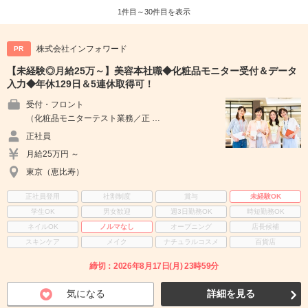
1件目～30件目を表示
株式会社インフォワード
PR
【未経験◎月給25万～】美容本社職◆化粧品モニター受付＆データ
入力◆年休129日＆5連休取得可！
受付・フロント
（化粧品モニターテスト業務／正 …
正社員
月給25万円 ～
東京（恵比寿）
正社員登用
社割制度
賞与
未経験OK
学生OK
男女歓迎
週3日勤務OK
時短勤務OK
ネイルOK
ノルマなし
オープニング
店長候補
スキンケア
メイク
ナチュラルコスメ
百貨店
締切：2026年8月17日(月) 23時59分
気になる
詳細を見る