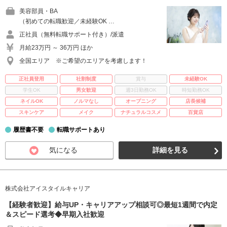
美容部員・BA
（初めての転職歓迎／未経験OK …
正社員（無料転職サポート付き）/派遣
月給23万円 ～ 36万円 ほか
全国エリア ※ご希望のエリアを考慮します！
正社員登用
社割制度
賞与
未経験OK
学生OK
男女歓迎
週3日勤務OK
時短勤務OK
ネイルOK
ノルマなし
オープニング
店長候補
スキンケア
メイク
ナチュラルコスメ
百貨店
履歴書不要
転職サポートあり
気になる
詳細を見る
株式会社アイスタイルキャリア
【経験者歓迎】給与UP・キャリアアップ相談可◎最短1週間で内定
＆スピード選考◆早期入社歓迎