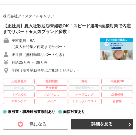
株式会社アイスタイルキャリア
【正社員】夏入社歓迎◎未経験OK！スピード選考×面接対策で内定
までサポート★人気ブランド多数！
美容部員・BA
（夏入社特集／内定までサポート …
正社員（無料転職サポート付き）
月給25万円 ～ 36万円
全国（※希望勤務地はご相談ください。）
正社員登用
社割制度
賞与
未経験OK
学生OK
男女歓迎
週3日勤務OK
時短勤務OK
ネイルOK
ノルマなし
オープニング
店長候補
スキンケア
メイク
ナチュラルコスメ
百貨店
履歴書・職務経歴書添削あり
面接対策あり
気になる
詳細を見る