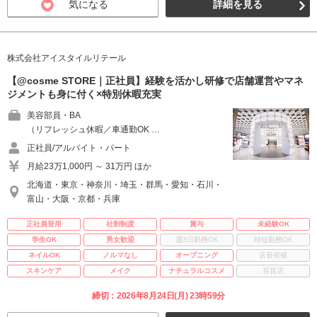
気になる
詳細を見る
株式会社アイスタイルリテール
【@cosme STORE｜正社員】経験を活かし研修で店舗運営やマネ
ジメントも身に付く×特別休暇充実
美容部員・BA
（リフレッシュ休暇／車通勤OK …
正社員/アルバイト・パート
月給23万1,000円 ～ 31万円 ほか
北海道・東京・神奈川・埼玉・群馬・愛知・石川・
富山・大阪・京都・兵庫
正社員登用
社割制度
賞与
未経験OK
学生OK
男女歓迎
週3日勤務OK
時短勤務OK
ネイルOK
ノルマなし
オープニング
店長候補
スキンケア
メイク
ナチュラルコスメ
百貨店
締切：2026年8月24日(月) 23時59分