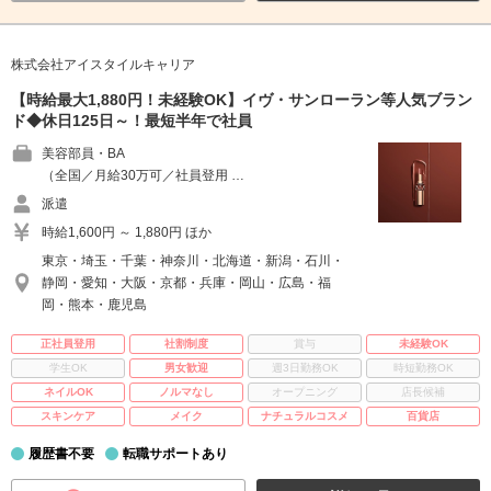
株式会社アイスタイルキャリア
【時給最大1,880円！未経験OK】イヴ・サンローラン等人気ブラン
ド◆休日125日～！最短半年で社員
美容部員・BA
（全国／月給30万可／社員登用 …
派遣
時給1,600円 ～ 1,880円 ほか
東京・埼玉・千葉・神奈川・北海道・新潟・石川・
静岡・愛知・大阪・京都・兵庫・岡山・広島・福
岡・熊本・鹿児島
正社員登用
社割制度
賞与
未経験OK
学生OK
男女歓迎
週3日勤務OK
時短勤務OK
ネイルOK
ノルマなし
オープニング
店長候補
スキンケア
メイク
ナチュラルコスメ
百貨店
履歴書不要
転職サポートあり