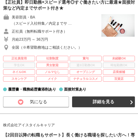
【正社員】即日勤務×スピード選考◎すぐ働きたい方に最適★面接対
策など内定までサポート付き★
美容部員・BA
（スピード入社特集／内定までサ …
正社員（無料転職サポート付き）
月給23万円 ～ 36万円
全国（※希望勤務地はご相談ください。）
正社員登用
社割制度
賞与
未経験OK
学生OK
男女歓迎
週3日勤務OK
時短勤務OK
ネイルOK
ノルマなし
オープニング
店長候補
スキンケア
メイク
ナチュラルコスメ
百貨店
履歴書・職務経歴書添削あり
面接対策あり
気になる
詳細を見る
株式会社アイスタイルキャリア
【2回目以降の転職もサポート】長く働ける職場を探したい方へ！専