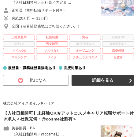
（入社日相談可／正社員／内定ま …
正社員（無料転職サポート付き）
月給20万円 ～ 33万円
全国（※希望勤務地はご相談ください。）
正社員登用
社割制度
賞与
未経験OK
学生OK
男女歓迎
週3日勤務OK
時短勤務OK
ネイルOK
ノルマなし
オープニング
店長候補
スキンケア
メイク
ナチュラルコスメ
百貨店
履歴書・職務経歴書添削あり
面接対策あり
気になる
詳細を見る
株式会社アイスタイルキャリア
【入社日相談可】未経験OK★アットコスメキャリア転職サポート付
き求人＜社保完備・@cosme社割有＞
美容部員・BA
（入社日相談可／@cosme社 …