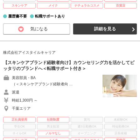
スキンケア
メイク
ナチュラルコスメ
百貨店
履歴書不要
転職サポートあり
気になる
詳細を見る
株式会社アイスタイルキャリア
【スキンケアブランド経験者向け】カウンセリング力を活かしてピ
ッタリのブランドへ＜転職サポート付き＞
美容部員・BA
（＜スキンケアブランド経験者向 …
派遣
時給1,300円 ～
千葉エリア
正社員登用
社割制度
賞与
未経験OK
学生OK
男女歓迎
週3日勤務OK
時短勤務OK
ネイルOK
ノルマなし
オープニング
店長候補