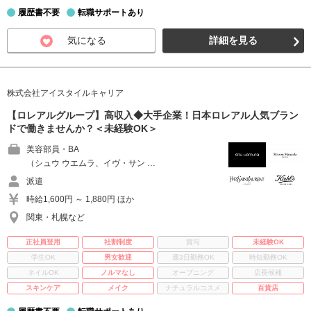
履歴書不要
転職サポートあり
気になる
詳細を見る
株式会社アイスタイルキャリア
【ロレアルグループ】高収入◆大手企業！日本ロレアル人気ブラン
ドで働きませんか？＜未経験OK＞
美容部員・BA
（シュウ ウエムラ、イヴ・サン …
派遣
時給1,600円 ～ 1,880円 ほか
関東・札幌など
正社員登用
社割制度
賞与
未経験OK
学生OK
男女歓迎
週3日勤務OK
時短勤務OK
ネイルOK
ノルマなし
オープニング
店長候補
スキンケア
メイク
ナチュラルコスメ
百貨店