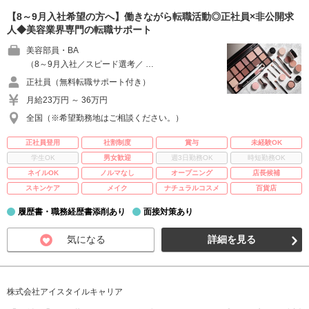
【8～9月入社希望の方へ】働きながら転職活動◎正社員×非公開求
人◆美容業界専門の転職サポート
美容部員・BA
（8～9月入社／スピード選考／ …
正社員（無料転職サポート付き）
月給23万円 ～ 36万円
全国（※希望勤務地はご相談ください。）
正社員登用
社割制度
賞与
未経験OK
学生OK
男女歓迎
週3日勤務OK
時短勤務OK
ネイルOK
ノルマなし
オープニング
店長候補
スキンケア
メイク
ナチュラルコスメ
百貨店
履歴書・職務経歴書添削あり
面接対策あり
気になる
詳細を見る
株式会社アイスタイルキャリア