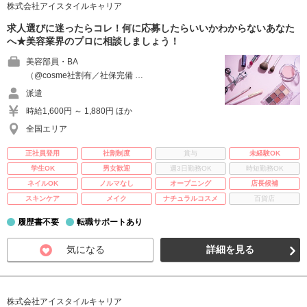
株式会社アイスタイルキャリア
求人選びに迷ったらコレ！何に応募したらいいかわからないあなた
へ★美容業界のプロに相談しましょう！
美容部員・BA
（@cosme社割有／社保完備 …
派遣
時給1,600円 ～ 1,880円 ほか
全国エリア
正社員登用
社割制度
賞与
未経験OK
学生OK
男女歓迎
週3日勤務OK
時短勤務OK
ネイルOK
ノルマなし
オープニング
店長候補
スキンケア
メイク
ナチュラルコスメ
百貨店
履歴書不要
転職サポートあり
気になる
詳細を見る
株式会社アイスタイルキャリア