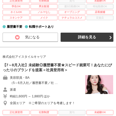
正社員登用
社割制度
賞与
未経験OK
学生OK
男女歓迎
週3日勤務OK
時短勤務OK
ネイルOK
ノルマなし
オープニング
店長候補
スキンケア
メイク
ナチュラルコスメ
百貨店
履歴書不要
転職サポートあり
気になる
詳細を見る
株式会社アイスタイルキャリア
【7～8月入社】未経験◎履歴書不要★スピード就業可！あなたにぴ
ったりのブランドを提案＜社員登用有＞
美容部員・BA
（5～6月入社／履歴書不要／社 …
派遣
時給1,600円 ～ 1,880円 ほか
全国エリア ※ご希望のエリアを考慮します！
正社員登用
社割制度
賞与
未経験OK