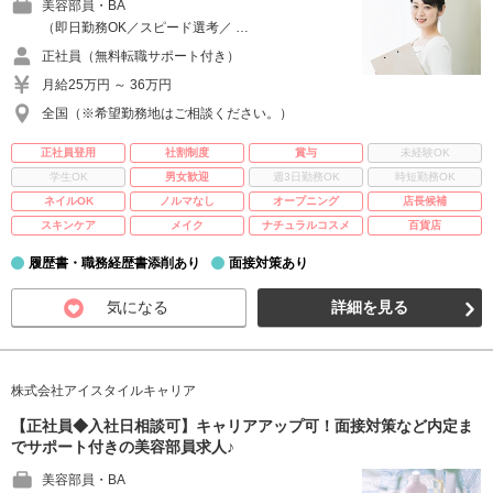
美容部員・BA
（即日勤務OK／スピード選考／ …
正社員（無料転職サポート付き）
月給25万円 ～ 36万円
全国（※希望勤務地はご相談ください。）
正社員登用
社割制度
賞与
未経験OK
学生OK
男女歓迎
週3日勤務OK
時短勤務OK
ネイルOK
ノルマなし
オープニング
店長候補
スキンケア
メイク
ナチュラルコスメ
百貨店
履歴書・職務経歴書添削あり
面接対策あり
気になる
詳細を見る
株式会社アイスタイルキャリア
【正社員◆入社日相談可】キャリアアップ可！面接対策など内定ま
でサポート付きの美容部員求人♪
美容部員・BA