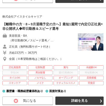
株式会社アイスタイルキャリア
【離職中の方・8～9月退職予定の方へ】最短1週間で内定◎正社員×
非公開求人◆即日勤務＆スピード選考
美容部員・BA
（即日勤務OK／スピード選考／ …
正社員（無料転職サポート付き）
月給23万円 ～ 36万円
全国（※希望勤務地はご相談ください。）
正社員登用
社割制度
賞与
未経験OK
学生OK
男女歓迎
週3日勤務OK
時短勤務OK
ネイルOK
ノルマなし
オープニング
店長候補
スキンケア
メイク
ナチュラルコスメ
百貨店
履歴書・職務経歴書添削あり
面接対策あり
気になる
詳細を見る