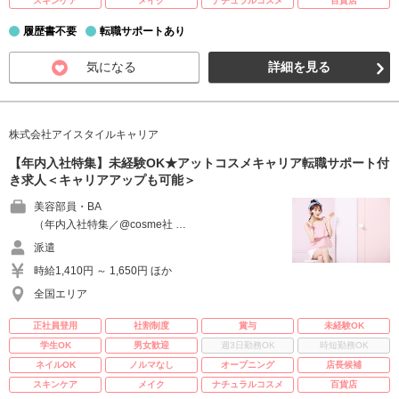
スキンケア
メイク
ナチュラルコスメ
百貨店
履歴書不要
転職サポートあり
気になる
詳細を見る
株式会社アイスタイルキャリア
【年内入社特集】未経験OK★アットコスメキャリア転職サポート付
き求人＜キャリアアップも可能＞
美容部員・BA
（年内入社特集／@cosme社 …
派遣
時給1,410円 ～ 1,650円 ほか
全国エリア
正社員登用
社割制度
賞与
未経験OK
学生OK
男女歓迎
週3日勤務OK
時短勤務OK
ネイルOK
ノルマなし
オープニング
店長候補
スキンケア
メイク
ナチュラルコスメ
百貨店