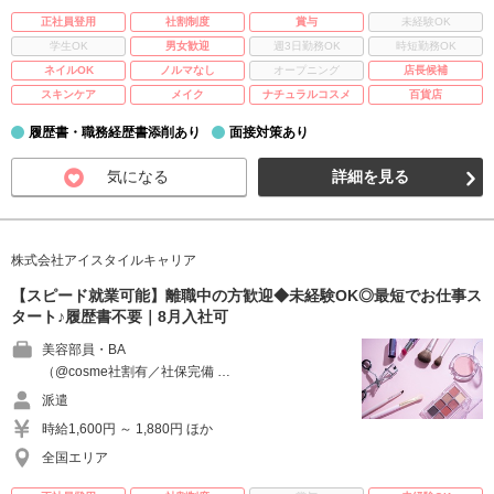
正社員登用
社割制度
賞与
未経験OK
学生OK
男女歓迎
週3日勤務OK
時短勤務OK
ネイルOK
ノルマなし
オープニング
店長候補
スキンケア
メイク
ナチュラルコスメ
百貨店
履歴書・職務経歴書添削あり
面接対策あり
気になる
詳細を見る
株式会社アイスタイルキャリア
【スピード就業可能】離職中の方歓迎◆未経験OK◎最短でお仕事ス
タート♪履歴書不要｜8月入社可
美容部員・BA
（@cosme社割有／社保完備 …
派遣
時給1,600円 ～ 1,880円 ほか
全国エリア