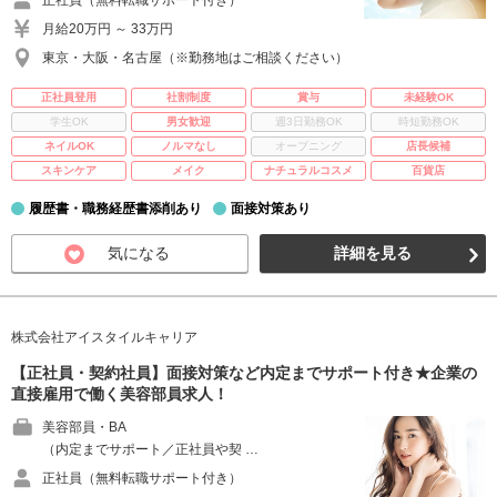
正社員（無料転職サポート付き）
月給20万円 ～ 33万円
東京・大阪・名古屋（※勤務地はご相談ください）
正社員登用
社割制度
賞与
未経験OK
学生OK
男女歓迎
週3日勤務OK
時短勤務OK
ネイルOK
ノルマなし
オープニング
店長候補
スキンケア
メイク
ナチュラルコスメ
百貨店
履歴書・職務経歴書添削あり
面接対策あり
気になる
詳細を見る
株式会社アイスタイルキャリア
【正社員・契約社員】面接対策など内定までサポート付き★企業の
直接雇用で働く美容部員求人！
美容部員・BA
（内定までサポート／正社員や契 …
正社員（無料転職サポート付き）