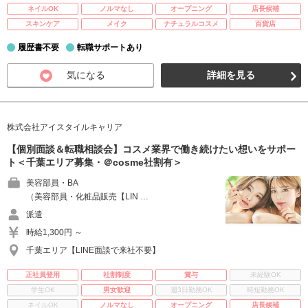
ネイルOK
ノルマなし
オープニング
店長候補
スキンケア
メイク
ナチュラルコスメ
百貨店
履歴書不要
転職サポートあり
気になる
詳細を見る
株式会社アイスタイルキャリア
【個別面談＆転職相談会】コスメ業界で働き続けたい想いをサポー
ト＜千葉エリア募集・＠cosme社割有＞
美容部員・BA
（美容部員・化粧品販売【LIN …
派遣
時給1,300円 ～
千葉エリア【LINE面談で来社不要】
正社員登用
社割制度
賞与
未経験OK
学生OK
男女歓迎
週3日勤務OK
時短勤務OK
ネイルOK
ノルマなし
オープニング
店長候補