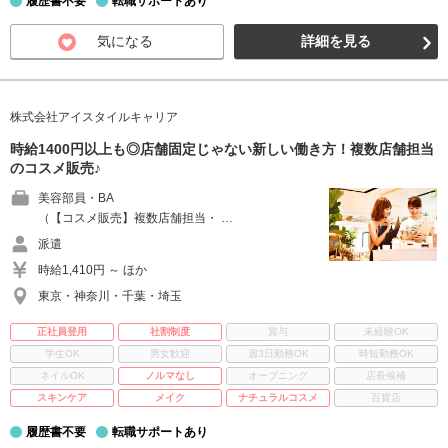
履歴書不要
転職サポートあり
気になる
詳細を見る
株式会社アイスタイルキャリア
時給1400円以上も◎店舗固定じゃない新しい働き方！複数店舗担当
のコスメ販売♪
美容部員・BA
（【コスメ販売】複数店舗担当・ …
派遣
時給1,410円 ～ ほか
東京・神奈川・千葉・埼玉
正社員登用
社割制度
賞与
未経験OK
学生OK
男女歓迎
週3日勤務OK
時短勤務OK
ネイルOK
ノルマなし
オープニング
店長候補
スキンケア
メイク
ナチュラルコスメ
百貨店
履歴書不要
転職サポートあり