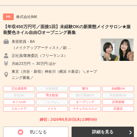
株式会社IMK
PR
【年収450万円可／面接1回】未経験OKの新業態メイクサロン★服
装髪色ネイル自由◎オープニング募集
美容部員・BA
（メイクアップアーティスト／副 …
正社員/業務委託（フリーランス）
月給23万円 ～ 30万円 ほか
東京（渋谷・新宿）神奈川（横浜 ※新店）＼オープ
ニング募集／
正社員登用
社割制度
賞与
未経験OK
学生OK
男女歓迎
週3日勤務OK
時短勤務OK
ネイルOK
ノルマなし
オープニング
店長候補
スキンケア
メイク
ナチュラルコスメ
百貨店
締切：2026年8月20日(木) 23時59分
気になる
詳細を見る