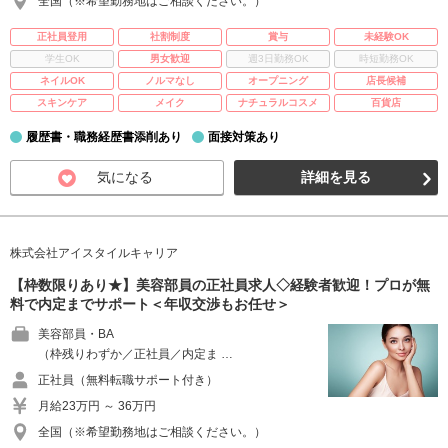
全国（※希望勤務地はご相談ください。）
正社員登用
社割制度
賞与
未経験OK
学生OK
男女歓迎
週3日勤務OK
時短勤務OK
ネイルOK
ノルマなし
オープニング
店長候補
スキンケア
メイク
ナチュラルコスメ
百貨店
履歴書・職務経歴書添削あり
面接対策あり
気になる
詳細を見る
株式会社アイスタイルキャリア
【枠数限りあり★】美容部員の正社員求人◇経験者歓迎！プロが無
料で内定までサポート＜年収交渉もお任せ＞
美容部員・BA
（枠残りわずか／正社員／内定ま …
正社員（無料転職サポート付き）
月給23万円 ～ 36万円
全国（※希望勤務地はご相談ください。）