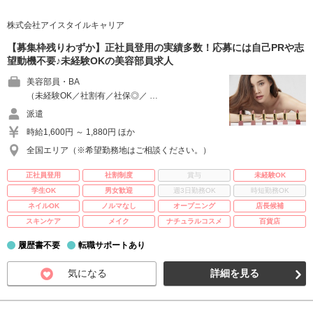
株式会社アイスタイルキャリア
【募集枠残りわずか】正社員登用の実績多数！応募には自己PRや志
望動機不要♪未経験OKの美容部員求人
美容部員・BA
（未経験OK／社割有／社保◎／ …
派遣
時給1,600円 ～ 1,880円 ほか
全国エリア（※希望勤務地はご相談ください。）
正社員登用
社割制度
賞与
未経験OK
学生OK
男女歓迎
週3日勤務OK
時短勤務OK
ネイルOK
ノルマなし
オープニング
店長候補
スキンケア
メイク
ナチュラルコスメ
百貨店
履歴書不要
転職サポートあり
気になる
詳細を見る