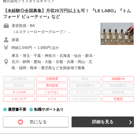
株式会社アイスタイルキャリア
【未経験◎全国募集】月収26万円以上も可！ 『LE LABO』『トム
フォード ビューティー』など
美容部員・BA
（エスティーローダーグループ／ …
派遣
時給1,540円 ～ 1,680円 ほか
東京・埼玉・千葉・神奈川・北海道・仙台・新潟・
石川・静岡・愛知・大阪・京都・兵庫・岡山・広
島・福岡・熊本・鹿児島など全国各地で募集
正社員登用
社割制度
賞与
未経験OK
学生OK
男女歓迎
週3日勤務OK
時短勤務OK
ネイルOK
ノルマなし
オープニング
店長候補
スキンケア
メイク
ナチュラルコスメ
百貨店
履歴書不要
転職サポートあり
気になる
詳細を見る