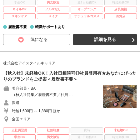
学生OK
男女歓迎
週3日勤務OK
時短勤務OK
ネイルOK
ノルマなし
オープニング
店長候補
スキンケア
メイク
ナチュラルコスメ
百貨店
履歴書不要
転職サポートあり
気になる
詳細を見る
株式会社アイスタイルキャリア
【秋入社】未経験OK！入社日相談可◎社員登用有★あなたにぴった
りのブランドをご提案＜履歴書不要＞
美容部員・BA
（秋入社特集／履歴書不要／社員 …
派遣
時給1,600円 ～ 1,880円 ほか
全国エリア
正社員登用
社割制度
賞与
未経験OK
学生OK
男女歓迎
週3日勤務OK
時短勤務OK