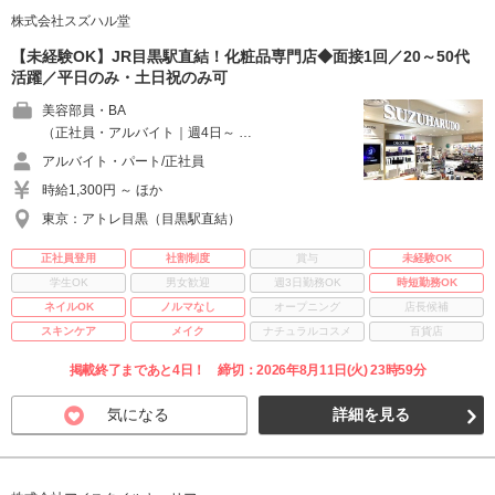
株式会社スズハル堂
【未経験OK】JR目黒駅直結！化粧品専門店◆面接1回／20～50代
活躍／平日のみ・土日祝のみ可
美容部員・BA
（正社員・アルバイト｜週4日～ …
アルバイト・パート/正社員
時給1,300円 ～ ほか
東京：アトレ目黒（目黒駅直結）
正社員登用
社割制度
賞与
未経験OK
学生OK
男女歓迎
週3日勤務OK
時短勤務OK
ネイルOK
ノルマなし
オープニング
店長候補
スキンケア
メイク
ナチュラルコスメ
百貨店
掲載終了まであと4日！ 締切：2026年8月11日(火) 23時59分
気になる
詳細を見る