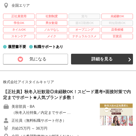
全国エリア
正社員登用
社割制度
賞与
未経験OK
学生OK
男女歓迎
週3日勤務OK
時短勤務OK
ネイルOK
ノルマなし
オープニング
店長候補
スキンケア
メイク
ナチュラルコスメ
百貨店
履歴書不要
転職サポートあり
気になる
詳細を見る
株式会社アイスタイルキャリア
【正社員】秋冬入社歓迎◎未経験OK！スピード選考×面接対策で内
定までサポート★人気ブランド多数！
美容部員・BA
（秋冬入社特集／内定までサポー …
正社員（無料転職サポート付き）
月給25万円 ～ 36万円