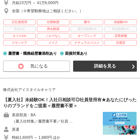
月給23万円 ～ 41万6,000円
全国（※希望勤務地はご相談ください。）
正社員登用
社割制度
賞与
未経験OK
学生OK
男女歓迎
週3日勤務OK
時短勤務OK
ネイルOK
ノルマなし
オープニング
店長候補
スキンケア
メイク
ナチュラルコスメ
百貨店
履歴書・職務経歴書添削あり
面接対策あり
気になる
詳細を見る
株式会社アイスタイルキャリア
【夏入社】未経験OK！入社日相談可◎社員登用有★あなたにぴった
りのブランドをご提案＜履歴書不要＞
美容部員・BA
（夏入社特集／履歴書不要／社員 …
派遣
時給1,600円 ～ 1,880円 ほか