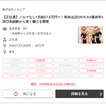
株式会社ノエビア
【正社員】ノルマなし×月給27.5万円〜！有休ほぼ100％＆5連休年3
回◎未経験から長く働ける環境
美容部員・BA
（未経験から正社員／定休日あり …
正社員
月給27万5,000円 ～ 40万円
東京
正社員登用
社割制度
賞与
未経験OK
学生OK
男女歓迎
週3日勤務OK
時短勤務OK
ネイルOK
ノルマなし
オープニング
店長候補
スキンケア
メイク
ナチュラルコスメ
百貨店
締切：2026年8月24日(月) 23時59分
気になる
詳細を見る