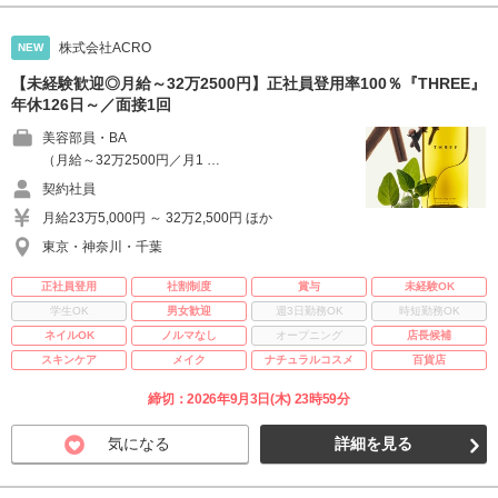
株式会社ACRO
NEW
【未経験歓迎◎月給～32万2500円】正社員登用率100％『THREE』
年休126日～／面接1回
美容部員・BA
（月給～32万2500円／月1 …
契約社員
月給23万5,000円 ～ 32万2,500円 ほか
東京・神奈川・千葉
正社員登用
社割制度
賞与
未経験OK
学生OK
男女歓迎
週3日勤務OK
時短勤務OK
ネイルOK
ノルマなし
オープニング
店長候補
スキンケア
メイク
ナチュラルコスメ
百貨店
締切：2026年9月3日(木) 23時59分
気になる
詳細を見る