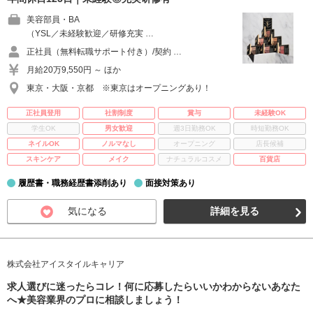
美容部員・BA
（YSL／未経験歓迎／研修充実 …
正社員（無料転職サポート付き）/契約 …
月給20万9,550円 ～ ほか
東京・大阪・京都 ※東京はオープニングあり！
正社員登用
社割制度
賞与
未経験OK
学生OK
男女歓迎
週3日勤務OK
時短勤務OK
ネイルOK
ノルマなし
オープニング
店長候補
スキンケア
メイク
ナチュラルコスメ
百貨店
履歴書・職務経歴書添削あり
面接対策あり
気になる
詳細を見る
株式会社アイスタイルキャリア
求人選びに迷ったらコレ！何に応募したらいいかわからないあなた
へ★美容業界のプロに相談しましょう！