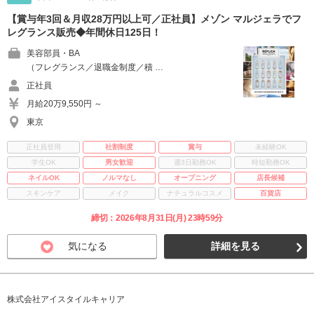
【賞与年3回＆月収28万円以上可／正社員】メゾン マルジェラでフ
レグランス販売◆年間休日125日！
美容部員・BA
（フレグランス／退職金制度／積 …
正社員
月給20万9,550円 ～
東京
正社員登用
社割制度
賞与
未経験OK
学生OK
男女歓迎
週3日勤務OK
時短勤務OK
ネイルOK
ノルマなし
オープニング
店長候補
スキンケア
メイク
ナチュラルコスメ
百貨店
締切：2026年8月31日(月) 23時59分
気になる
詳細を見る
株式会社アイスタイルキャリア