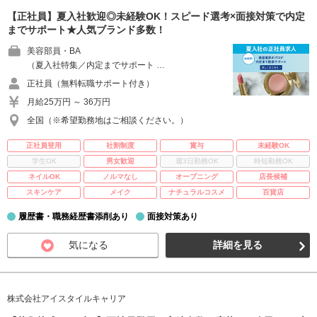
【正社員】夏入社歓迎◎未経験OK！スピード選考×面接対策で内定
までサポート★人気ブランド多数！
美容部員・BA
（夏入社特集／内定までサポート …
正社員（無料転職サポート付き）
月給25万円 ～ 36万円
全国（※希望勤務地はご相談ください。）
正社員登用
社割制度
賞与
未経験OK
学生OK
男女歓迎
週3日勤務OK
時短勤務OK
ネイルOK
ノルマなし
オープニング
店長候補
スキンケア
メイク
ナチュラルコスメ
百貨店
履歴書・職務経歴書添削あり
面接対策あり
気になる
詳細を見る
株式会社アイスタイルキャリア