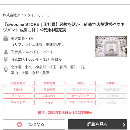
株式会社アイスタイルリテール
【@cosme STORE｜正社員】経験を活かし研修で店舗運営やマネ
ジメントも身に付く×特別休暇充実
美容部員・BA
（リフレッシュ休暇／車通勤OK …
正社員/アルバイト・パート
月給23万1,000円 ～ 31万円 ほか
北海道・東京・神奈川・埼玉・群馬・愛知・石川・
富山・大阪・京都・兵庫
正社員登用
社割制度
賞与
未経験OK
学生OK
男女歓迎
週3日勤務OK
時短勤務OK
ネイルOK
ノルマなし
オープニング
店長候補
スキンケア
メイク
ナチュラルコスメ
百貨店
締切：2026年8月24日(月) 23時59分
気になる
詳細を見る