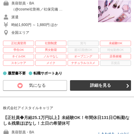
美容部員・BA
（@cosme社割有／社保完備 …
派遣
時給1,600円 ～ 1,880円 ほか
全国エリア
正社員登用
社割制度
賞与
未経験OK
学生OK
男女歓迎
週3日勤務OK
時短勤務OK
ネイルOK
ノルマなし
オープニング
店長候補
スキンケア
メイク
ナチュラルコスメ
百貨店
履歴書不要
転職サポートあり
気になる
詳細を見る
株式会社アイスタイルキャリア
【正社員◆月給25.1万円以上】未経験OK！年間休日131日◎転勤な
し＆残業ほぼなし！土日の希望休可
美容部員・BA