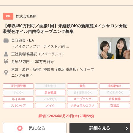
株式会社IMK
PR
【年収450万円可／面接1回】未経験OKの新業態メイクサロン★服
装髪色ネイル自由◎オープニング募集
美容部員・BA
（メイクアップアーティスト／副 …
正社員/業務委託（フリーランス）
月給23万円 ～ 30万円 ほか
東京（渋谷・新宿）神奈川（横浜 ※新店）＼オープ
ニング募集／
正社員登用
社割制度
賞与
未経験OK
学生OK
男女歓迎
週3日勤務OK
時短勤務OK
ネイルOK
ノルマなし
オープニング
店長候補
スキンケア
メイク
ナチュラルコスメ
百貨店
締切：2026年8月20日(木) 23時59分
気になる
詳細を見る