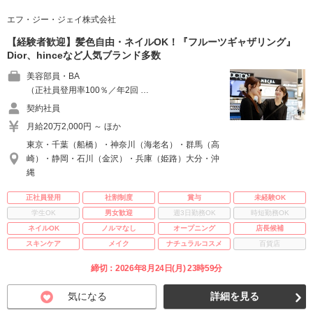
エフ・ジー・ジェイ株式会社
【経験者歓迎】髪色自由・ネイルOK！『フルーツギャザリング』
Dior、hinceなど人気ブランド多数
美容部員・BA
（正社員登用率100％／年2回 …
契約社員
月給20万2,000円 ～ ほか
東京・千葉（船橋）・神奈川（海老名）・群馬（高
崎）・静岡・石川（金沢）・兵庫（姫路）大分・沖
縄
正社員登用
社割制度
賞与
未経験OK
学生OK
男女歓迎
週3日勤務OK
時短勤務OK
ネイルOK
ノルマなし
オープニング
店長候補
スキンケア
メイク
ナチュラルコスメ
百貨店
締切：2026年8月24日(月) 23時59分
気になる
詳細を見る