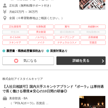
正社員（無料転職サポート付き）
月給23万円 ～ 36万円
全国（※希望勤務地はご相談ください。）
正社員登用
社割制度
賞与
未経験OK
学生OK
男女歓迎
週3日勤務OK
時短勤務OK
ネイルOK
ノルマなし
オープニング
店長候補
スキンケア
メイク
ナチュラルコスメ
百貨店
履歴書・職務経歴書添削あり
面接対策あり
気になる
詳細を見る
株式会社アイスタイルキャリア
【入社日相談可】国内大手スキンケアブランド『ポーラ』は厚待遇
で長く働ける環境★安心の10日間の研修◎
美容部員・BA
（『POLA(ポーラ)』百貨店 …