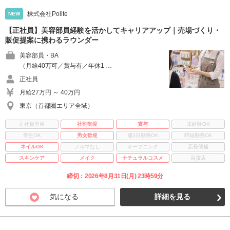
株式会社Polite
NEW
【正社員】美容部員経験を活かしてキャリアアップ｜売場づくり・
販促提案に携わるラウンダー
美容部員・BA
（月給40万可／賞与有／年休1 …
正社員
月給27万円 ～ 40万円
東京（首都圏エリア全域）
正社員登用
社割制度
賞与
未経験OK
学生OK
男女歓迎
週3日勤務OK
時短勤務OK
ネイルOK
ノルマなし
オープニング
店長候補
スキンケア
メイク
ナチュラルコスメ
百貨店
締切：2026年8月31日(月) 23時59分
気になる
詳細を見る