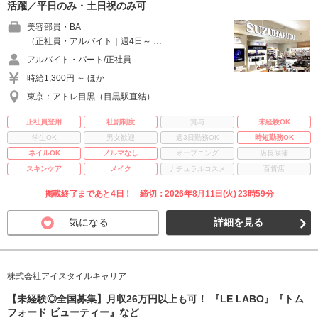
活躍／平日のみ・土日祝のみ可
美容部員・BA
（正社員・アルバイト｜週4日～ …
アルバイト・パート/正社員
時給1,300円 ～ ほか
東京：アトレ目黒（目黒駅直結）
正社員登用
社割制度
賞与
未経験OK
学生OK
男女歓迎
週3日勤務OK
時短勤務OK
ネイルOK
ノルマなし
オープニング
店長候補
スキンケア
メイク
ナチュラルコスメ
百貨店
掲載終了まであと4日！ 締切：2026年8月11日(火) 23時59分
気になる
詳細を見る
株式会社アイスタイルキャリア
【未経験◎全国募集】月収26万円以上も可！ 『LE LABO』『トム
フォード ビューティー』など