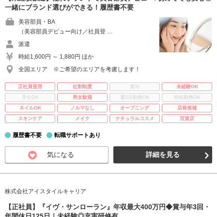
一緒にブランド選びができる！履歴書不要
美容部員・BA
（美容部員デビュー向け／社員登 …
派遣
時給1,600円 ～ 1,880円 ほか
全国エリア ※ご希望のエリアを考慮します！
正社員登用
社割制度
賞与
未経験OK
学生OK
男女歓迎
週3日勤務OK
時短勤務OK
ネイルOK
ノルマなし
オープニング
店長候補
スキンケア
メイク
ナチュラルコスメ
百貨店
履歴書不要
転職サポートあり
気になる
詳細を見る
株式会社アイスタイルキャリア
【正社員】『イヴ・サンローラン』年収最大400万円◆賞与年3回・
年間休日125日｜未経験◎充実研修有