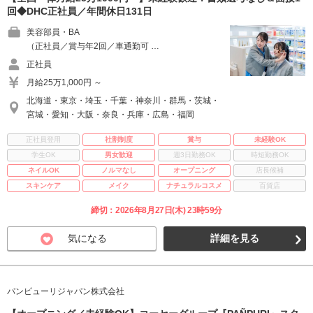
回◆DHC正社員／年間休日131日
美容部員・BA
（正社員／賞与年2回／車通勤可 …
正社員
月給25万1,000円 ～
北海道・東京・埼玉・千葉・神奈川・群馬・茨城・
宮城・愛知・大阪・奈良・兵庫・広島・福岡
正社員登用
社割制度
賞与
未経験OK
学生OK
男女歓迎
週3日勤務OK
時短勤務OK
ネイルOK
ノルマなし
オープニング
店長候補
スキンケア
メイク
ナチュラルコスメ
百貨店
締切：2026年8月27日(木) 23時59分
気になる
詳細を見る
パンピューリジャパン株式会社