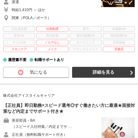
派遣
時給1,410円 ～ ほか
関東（POLA／ポーラ）
正社員登用
社割制度
賞与
未経験OK
学生OK
男女歓迎
週3日勤務OK
時短勤務OK
ネイルOK
ノルマなし
オープニング
店長候補
スキンケア
メイク
ナチュラルコスメ
百貨店
履歴書不要
転職サポートあり
気になる
詳細を見る
株式会社アイスタイルキャリア
【正社員】即日勤務×スピード選考◎すぐ働きたい方に最適★面接対
策など内定までサポート付き★
美容部員・BA
（スピード入社特集／内定までサ …
正社員（無料転職サポート付き）