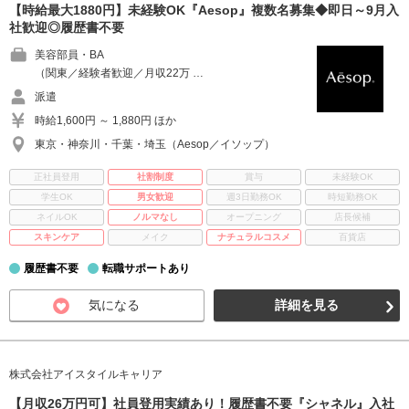
【時給最大1880円】未経験OK『Aesop』複数名募集◆即日～9月入
社歓迎◎履歴書不要
美容部員・BA
（関東／経験者歓迎／月収22万 …
派遣
時給1,600円 ～ 1,880円 ほか
東京・神奈川・千葉・埼玉（Aesop／イソップ）
正社員登用
社割制度
賞与
未経験OK
学生OK
男女歓迎
週3日勤務OK
時短勤務OK
ネイルOK
ノルマなし
オープニング
店長候補
スキンケア
メイク
ナチュラルコスメ
百貨店
履歴書不要
転職サポートあり
気になる
詳細を見る
株式会社アイスタイルキャリア
【月収26万円可】社員登用実績あり！履歴書不要『シャネル』入社