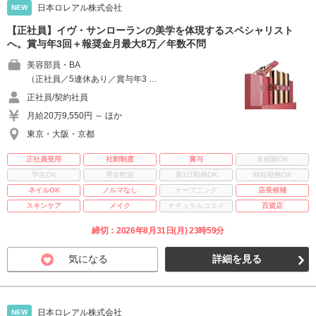
日本ロレアル株式会社
NEW
【正社員】イヴ・サンローランの美学を体現するスペシャリスト
へ。賞与年3回＋報奨金月最大8万／年数不問
美容部員・BA
（正社員／5連休あり／賞与年3 …
正社員/契約社員
月給20万9,550円 ～ ほか
東京・大阪・京都
正社員登用
社割制度
賞与
未経験OK
学生OK
男女歓迎
週3日勤務OK
時短勤務OK
ネイルOK
ノルマなし
オープニング
店長候補
スキンケア
メイク
ナチュラルコスメ
百貨店
締切：2026年8月31日(月) 23時59分
気になる
詳細を見る
日本ロレアル株式会社
NEW