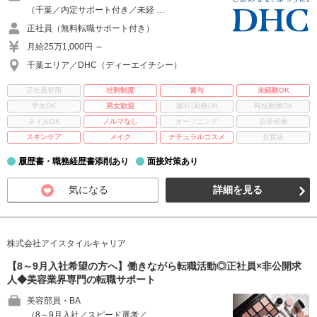
（千葉／内定サポート付き／未経 …
正社員（無料転職サポート付き）
月給25万1,000円 ～
千葉エリア／DHC（ディーエイチシー）
正社員登用
社割制度
賞与
未経験OK
学生OK
男女歓迎
週3日勤務OK
時短勤務OK
ネイルOK
ノルマなし
オープニング
店長候補
スキンケア
メイク
ナチュラルコスメ
百貨店
履歴書・職務経歴書添削あり
面接対策あり
気になる
詳細を見る
株式会社アイスタイルキャリア
【8～9月入社希望の方へ】働きながら転職活動◎正社員×非公開求
人◆美容業界専門の転職サポート
美容部員・BA
（8～9月入社／スピード選考／ …