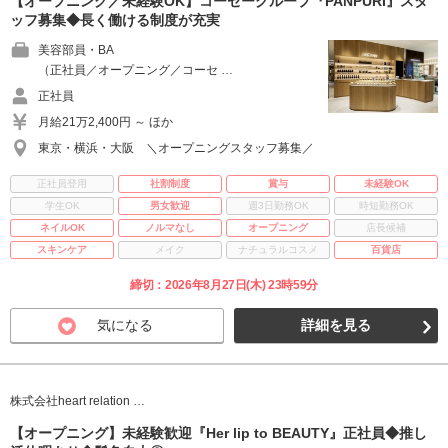
【オープニング／未経験OK】コーセーグループ『PAÑPURI』スタ
ッフ募集◆長く働ける制度が充実
美容部員・BA
（正社員／オープニング／コーセ …
正社員
月給21万2,400円 ～ ほか
東京・横浜・大阪 ＼オープニングスタッフ募集／
正社員登用
社割制度
賞与
未経験OK
学生OK
男女歓迎
週3日勤務OK
時短勤務OK
ネイルOK
ノルマなし
オープニング
店長候補
スキンケア
メイク
ナチュラルコスメ
百貨店
締切：2026年8月27日(木) 23時59分
気になる
詳細を見る
株式会社heart relation …
【オープニング】未経験歓迎『Her lip to BEAUTY』正社員◆推し