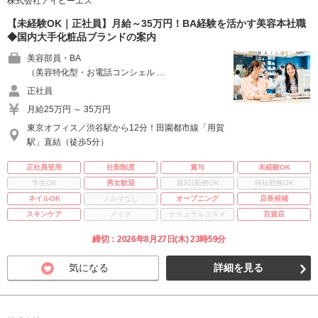
株式会社アイビーエス
【未経験OK｜正社員】月給～35万円！BA経験を活かす美容本社職
◆国内大手化粧品ブランドの案内
美容部員・BA
（美容特化型・お電話コンシェル …
正社員
月給25万円 ～ 35万円
東京オフィス／渋谷駅から12分！田園都市線「用賀
駅」直結（徒歩5分）
正社員登用
社割制度
賞与
未経験OK
学生OK
男女歓迎
週3日勤務OK
時短勤務OK
ネイルOK
ノルマなし
オープニング
店長候補
スキンケア
メイク
ナチュラルコスメ
百貨店
締切：2026年8月27日(木) 23時59分
気になる
詳細を見る