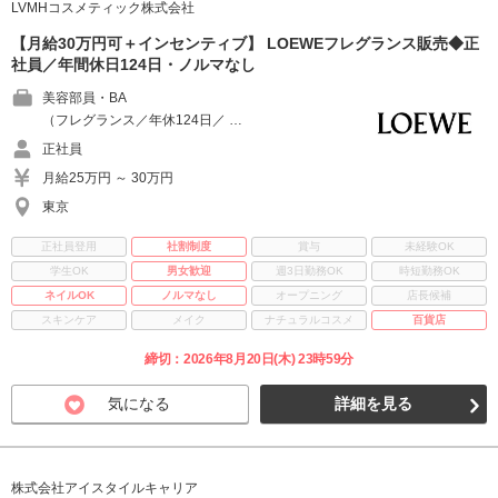
LVMHコスメティック株式会社
【月給30万円可＋インセンティブ】 LOEWEフレグランス販売◆正
社員／年間休日124日・ノルマなし
美容部員・BA
（フレグランス／年休124日／ …
正社員
月給25万円 ～ 30万円
東京
正社員登用
社割制度
賞与
未経験OK
学生OK
男女歓迎
週3日勤務OK
時短勤務OK
ネイルOK
ノルマなし
オープニング
店長候補
スキンケア
メイク
ナチュラルコスメ
百貨店
締切：2026年8月20日(木) 23時59分
気になる
詳細を見る
株式会社アイスタイルキャリア