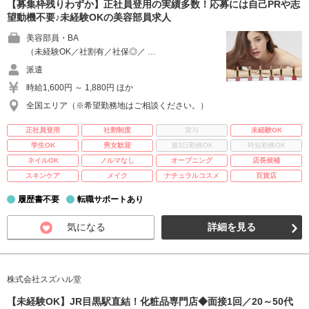
【募集枠残りわずか】正社員登用の実績多数！応募には自己PRや志
望動機不要♪未経験OKの美容部員求人
美容部員・BA
（未経験OK／社割有／社保◎／ …
派遣
時給1,600円 ～ 1,880円 ほか
全国エリア（※希望勤務地はご相談ください。）
正社員登用
社割制度
賞与
未経験OK
学生OK
男女歓迎
週3日勤務OK
時短勤務OK
ネイルOK
ノルマなし
オープニング
店長候補
スキンケア
メイク
ナチュラルコスメ
百貨店
履歴書不要
転職サポートあり
気になる
詳細を見る
株式会社スズハル堂
【未経験OK】JR目黒駅直結！化粧品専門店◆面接1回／20～50代