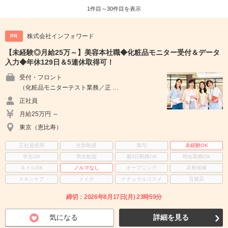
1件目～30件目を表示
株式会社インフォワード
PR
【未経験◎月給25万～】美容本社職◆化粧品モニター受付＆データ
入力◆年休129日＆5連休取得可！
受付・フロント
（化粧品モニターテスト業務／正 …
正社員
月給25万円 ～
東京（恵比寿）
正社員登用
社割制度
賞与
未経験OK
学生OK
男女歓迎
週3日勤務OK
時短勤務OK
ネイルOK
ノルマなし
オープニング
店長候補
スキンケア
メイク
ナチュラルコスメ
百貨店
締切：2026年8月17日(月) 23時59分
気になる
詳細を見る