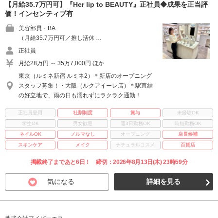
【月給35.7万円可】『Her lip to BEAUTY』正社員◆成果を正当評
価！インセンティブ有
美容部員・BA
（月給35.7万円可／推し活休 …
正社員
月給28万円 ～ 35万7,000円 ほか
東京（ルミネ新宿 ルミネ2）＊新店のオープニング
スタッフ募集！・大阪（ルクアイーレ店）＊駅直結
の好立地で、雨の日も濡れずにラクラク通勤！
正社員登用
社割制度
賞与
未経験OK
学生OK
男女歓迎
週3日勤務OK
時短勤務OK
ネイルOK
ノルマなし
オープニング
店長候補
スキンケア
メイク
ナチュラルコスメ
百貨店
掲載終了まであと6日！ 締切：2026年8月13日(木) 23時59分
気になる
詳細を見る