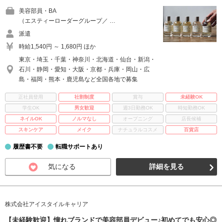
美容部員・BA
（エスティーローダーグループ／ …
派遣
時給1,540円 ～ 1,680円 ほか
東京・埼玉・千葉・神奈川・北海道・仙台・新潟・
石川・静岡・愛知・大阪・京都・兵庫・岡山・広
島・福岡・熊本・鹿児島など全国各地で募集
正社員登用
社割制度
賞与
未経験OK
学生OK
男女歓迎
週3日勤務OK
時短勤務OK
ネイルOK
ノルマなし
オープニング
店長候補
スキンケア
メイク
ナチュラルコスメ
百貨店
履歴書不要
転職サポートあり
気になる
詳細を見る
株式会社アイスタイルキャリア
【未経験歓迎】憧れブランドで美容部員デビュー♪初めてでも安心◎