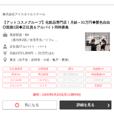
株式会社アイスタイルリテール
【アットコスメグループ】化粧品専門店！月給～31万円◆髪色自由
◎面接1回◆正社員＆アルバイト同時募集
美容部員・BA
（賞与年2回／住宅手当／リフレ …
正社員/アルバイト・パート
月給23万1,000円 ～ 31万円 ほか
東京（北千住・吉祥寺・小岩・亀戸・豊洲）
正社員登用
社割制度
賞与
未経験OK
学生OK
男女歓迎
週3日勤務OK
時短勤務OK
ネイルOK
ノルマなし
オープニング
店長候補
スキンケア
メイク
ナチュラルコスメ
百貨店
締切：2026年8月24日(月) 23時59分
気になる
詳細を見る