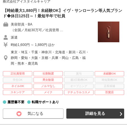
株式会社アイスタイルキャリア
【時給最大1,880円！未経験OK】イヴ・サンローラン等人気ブラン
ド◆休日125日～！最短半年で社員
美容部員・BA
（全国／月給30万可／社員登用 …
派遣
時給1,600円 ～ 1,880円 ほか
東京・埼玉・千葉・神奈川・北海道・新潟・石川・
静岡・愛知・大阪・京都・兵庫・岡山・広島・福
岡・熊本・鹿児島
正社員登用
社割制度
賞与
未経験OK
学生OK
男女歓迎
週3日勤務OK
時短勤務OK
ネイルOK
ノルマなし
オープニング
店長候補
スキンケア
メイク
ナチュラルコスメ
百貨店
履歴書不要
転職サポートあり
気になる
詳細を見る