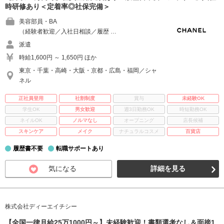
時研修あり＜定着率◎社保完備＞
美容部員・BA
（経験者歓迎／入社日相談／履歴 …
派遣
時給1,600円 ～ 1,650円 ほか
東京・千葉・高崎・大阪・京都・広島・福岡／シャ
ネル
正社員登用
社割制度
賞与
未経験OK
学生OK
男女歓迎
週3日勤務OK
時短勤務OK
ネイルOK
ノルマなし
オープニング
店長候補
スキンケア
メイク
ナチュラルコスメ
百貨店
履歴書不要
転職サポートあり
気になる
詳細を見る
株式会社ディーエイチシー
【全国一律月給25万1000円～】未経験歓迎！書類選考なし＆面接1