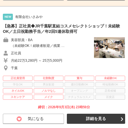
有限会社いさみや
NEW
【急募】正社員◆JR千葉駅直結コスメセレクトショップ！未経験
OK／土日祝勤務手当／年2回5連休取得可
美容部員・BA
（未経験OK！経験者歓迎／残業 …
正社員
月給22万3,280円 ～ 25万5,000円
千葉
正社員登用
社割制度
賞与
未経験OK
学生OK
男女歓迎
週3日勤務OK
時短勤務OK
ネイルOK
ノルマなし
オープニング
店長候補
スキンケア
メイク
ナチュラルコスメ
百貨店
締切：2026年9月3日(木) 23時59分
気になる
詳細を見る