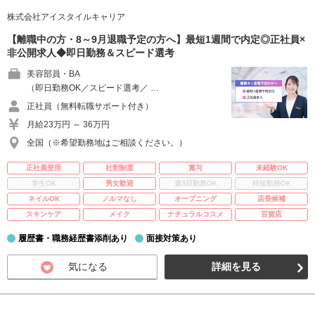
株式会社アイスタイルキャリア
【離職中の方・8～9月退職予定の方へ】最短1週間で内定◎正社員×
非公開求人◆即日勤務＆スピード選考
美容部員・BA
（即日勤務OK／スピード選考／ …
正社員（無料転職サポート付き）
月給23万円 ～ 36万円
全国（※希望勤務地はご相談ください。）
正社員登用
社割制度
賞与
未経験OK
学生OK
男女歓迎
週3日勤務OK
時短勤務OK
ネイルOK
ノルマなし
オープニング
店長候補
スキンケア
メイク
ナチュラルコスメ
百貨店
履歴書・職務経歴書添削あり
面接対策あり
気になる
詳細を見る