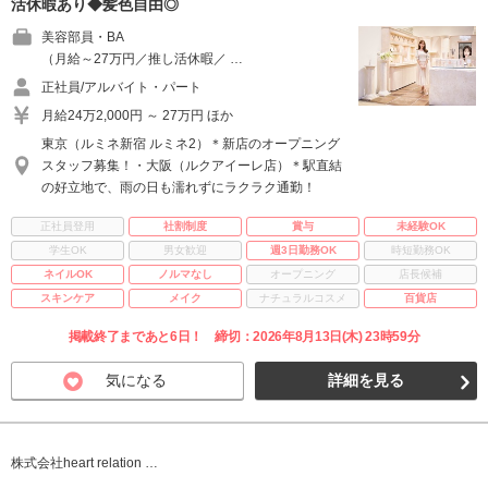
活休暇あり◆髪色自由◎
美容部員・BA
（月給～27万円／推し活休暇／ …
正社員/アルバイト・パート
月給24万2,000円 ～ 27万円 ほか
東京（ルミネ新宿 ルミネ2）＊新店のオープニング
スタッフ募集！・大阪（ルクアイーレ店）＊駅直結
の好立地で、雨の日も濡れずにラクラク通勤！
正社員登用
社割制度
賞与
未経験OK
学生OK
男女歓迎
週3日勤務OK
時短勤務OK
ネイルOK
ノルマなし
オープニング
店長候補
スキンケア
メイク
ナチュラルコスメ
百貨店
掲載終了まであと6日！ 締切：2026年8月13日(木) 23時59分
気になる
詳細を見る
株式会社heart relation …