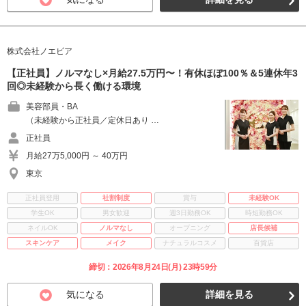
株式会社ノエビア
【正社員】ノルマなし×月給27.5万円〜！有休ほぼ100％＆5連休年3
回◎未経験から長く働ける環境
美容部員・BA
（未経験から正社員／定休日あり …
正社員
月給27万5,000円 ～ 40万円
東京
正社員登用
社割制度
賞与
未経験OK
学生OK
男女歓迎
週3日勤務OK
時短勤務OK
ネイルOK
ノルマなし
オープニング
店長候補
スキンケア
メイク
ナチュラルコスメ
百貨店
締切：2026年8月24日(月) 23時59分
気になる
詳細を見る