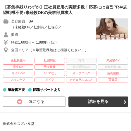
【募集枠残りわずか】正社員登用の実績多数！応募には自己PRや志
望動機不要♪未経験OKの美容部員求人
美容部員・BA
（未経験OK／社割有／社保◎／ …
派遣
時給1,600円 ～ 1,880円 ほか
全国エリア（※希望勤務地はご相談ください。）
正社員登用
社割制度
賞与
未経験OK
学生OK
男女歓迎
週3日勤務OK
時短勤務OK
ネイルOK
ノルマなし
オープニング
店長候補
スキンケア
メイク
ナチュラルコスメ
百貨店
履歴書不要
転職サポートあり
気になる
詳細を見る
株式会社スズハル堂