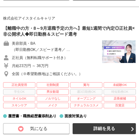
株式会社アイスタイルキャリア
【離職中の方・8～9月退職予定の方へ】最短1週間で内定◎正社員×
非公開求人◆即日勤務＆スピード選考
美容部員・BA
（即日勤務OK／スピード選考／ …
正社員（無料転職サポート付き）
月給23万円 ～ 36万円
全国（※希望勤務地はご相談ください。）
正社員登用
社割制度
賞与
未経験OK
学生OK
男女歓迎
週3日勤務OK
時短勤務OK
ネイルOK
ノルマなし
オープニング
店長候補
スキンケア
メイク
ナチュラルコスメ
百貨店
履歴書・職務経歴書添削あり
面接対策あり
気になる
詳細を見る