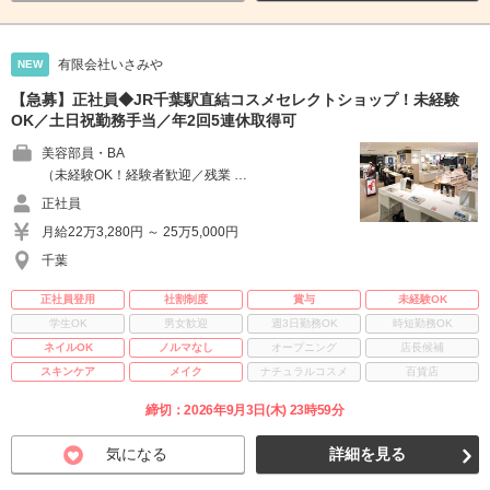
有限会社いさみや
NEW
【急募】正社員◆JR千葉駅直結コスメセレクトショップ！未経験
OK／土日祝勤務手当／年2回5連休取得可
美容部員・BA
（未経験OK！経験者歓迎／残業 …
正社員
月給22万3,280円 ～ 25万5,000円
千葉
正社員登用
社割制度
賞与
未経験OK
学生OK
男女歓迎
週3日勤務OK
時短勤務OK
ネイルOK
ノルマなし
オープニング
店長候補
スキンケア
メイク
ナチュラルコスメ
百貨店
締切：2026年9月3日(木) 23時59分
気になる
詳細を見る