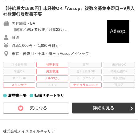
【時給最大1880円】未経験OK『Aesop』複数名募集◆即日～9月入
社歓迎◎履歴書不要
美容部員・BA
（関東／経験者歓迎／月収22万 …
派遣
時給1,600円 ～ 1,880円 ほか
東京・神奈川・千葉・埼玉（Aesop／イソップ）
正社員登用
社割制度
賞与
未経験OK
学生OK
男女歓迎
週3日勤務OK
時短勤務OK
ネイルOK
ノルマなし
オープニング
店長候補
スキンケア
メイク
ナチュラルコスメ
百貨店
履歴書不要
転職サポートあり
気になる
詳細を見る
株式会社アイスタイルキャリア