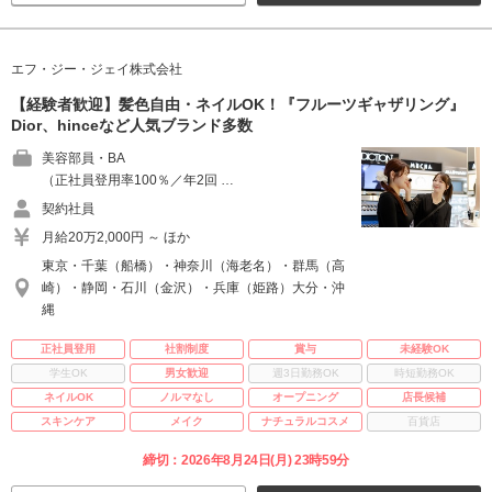
エフ・ジー・ジェイ株式会社
【経験者歓迎】髪色自由・ネイルOK！『フルーツギャザリング』
Dior、hinceなど人気ブランド多数
美容部員・BA
（正社員登用率100％／年2回 …
契約社員
月給20万2,000円 ～ ほか
東京・千葉（船橋）・神奈川（海老名）・群馬（高
崎）・静岡・石川（金沢）・兵庫（姫路）大分・沖
縄
正社員登用
社割制度
賞与
未経験OK
学生OK
男女歓迎
週3日勤務OK
時短勤務OK
ネイルOK
ノルマなし
オープニング
店長候補
スキンケア
メイク
ナチュラルコスメ
百貨店
締切：2026年8月24日(月) 23時59分