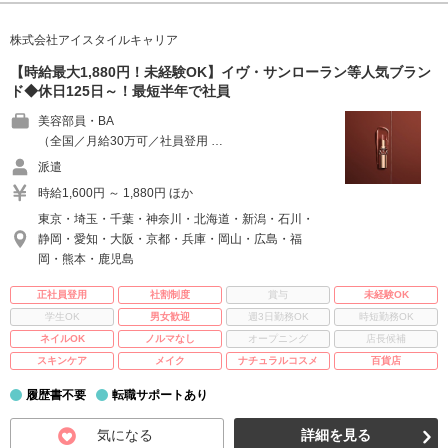
株式会社アイスタイルキャリア
【時給最大1,880円！未経験OK】イヴ・サンローラン等人気ブラン
ド◆休日125日～！最短半年で社員
美容部員・BA
（全国／月給30万可／社員登用 …
派遣
時給1,600円 ～ 1,880円 ほか
東京・埼玉・千葉・神奈川・北海道・新潟・石川・
静岡・愛知・大阪・京都・兵庫・岡山・広島・福
岡・熊本・鹿児島
正社員登用
社割制度
賞与
未経験OK
学生OK
男女歓迎
週3日勤務OK
時短勤務OK
ネイルOK
ノルマなし
オープニング
店長候補
スキンケア
メイク
ナチュラルコスメ
百貨店
履歴書不要
転職サポートあり
気になる
詳細を見る