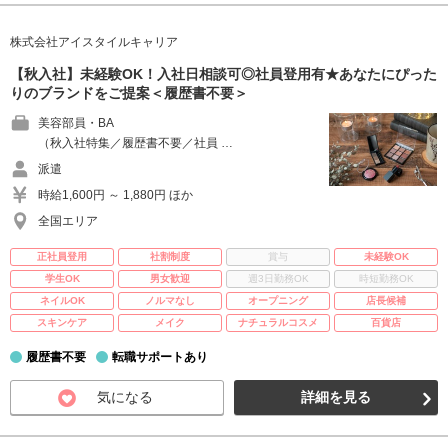
株式会社アイスタイルキャリア
【秋入社】未経験OK！入社日相談可◎社員登用有★あなたにぴった
りのブランドをご提案＜履歴書不要＞
美容部員・BA
（秋入社特集／履歴書不要／社員 …
派遣
時給1,600円 ～ 1,880円 ほか
全国エリア
正社員登用
社割制度
賞与
未経験OK
学生OK
男女歓迎
週3日勤務OK
時短勤務OK
ネイルOK
ノルマなし
オープニング
店長候補
スキンケア
メイク
ナチュラルコスメ
百貨店
履歴書不要
転職サポートあり
気になる
詳細を見る