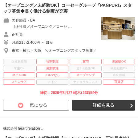
【オープニング／未経験OK】コーセーグループ『PAÑPURI』スタ
ッフ募集◆長く働ける制度が充実
美容部員・BA
（正社員／オープニング／コーセ …
正社員
月給21万2,400円 ～ ほか
東京・横浜・大阪 ＼オープニングスタッフ募集／
正社員登用
社割制度
賞与
未経験OK
学生OK
男女歓迎
週3日勤務OK
時短勤務OK
ネイルOK
ノルマなし
オープニング
店長候補
スキンケア
メイク
ナチュラルコスメ
百貨店
締切：2026年8月27日(木) 23時59分
気になる
詳細を見る
株式会社heart relation …