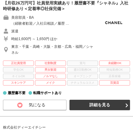
【月収26万円可】社員登用実績あり！履歴書不要『シャネル』入社
時研修あり＜定着率◎社保完備＞
美容部員・BA
（経験者歓迎／入社日相談／履歴 …
派遣
時給1,600円 ～ 1,650円 ほか
東京・千葉・高崎・大阪・京都・広島・福岡／シャ
ネル
正社員登用
社割制度
賞与
未経験OK
学生OK
男女歓迎
週3日勤務OK
時短勤務OK
ネイルOK
ノルマなし
オープニング
店長候補
スキンケア
メイク
ナチュラルコスメ
百貨店
履歴書不要
転職サポートあり
気になる
詳細を見る
株式会社ディーエイチシー