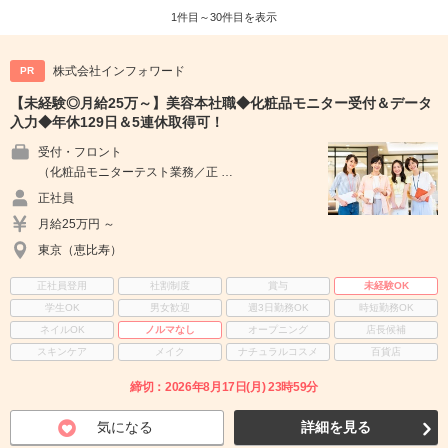
1件目～30件目を表示
株式会社インフォワード
PR
【未経験◎月給25万～】美容本社職◆化粧品モニター受付＆データ
入力◆年休129日＆5連休取得可！
受付・フロント
（化粧品モニターテスト業務／正 …
正社員
月給25万円 ～
東京（恵比寿）
正社員登用
社割制度
賞与
未経験OK
学生OK
男女歓迎
週3日勤務OK
時短勤務OK
ネイルOK
ノルマなし
オープニング
店長候補
スキンケア
メイク
ナチュラルコスメ
百貨店
締切：2026年8月17日(月) 23時59分
気になる
詳細を見る