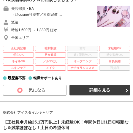
美容部員・BA
（@cosme社割有／社保完備 …
派遣
時給1,600円 ～ 1,880円 ほか
全国エリア
正社員登用
社割制度
賞与
未経験OK
学生OK
男女歓迎
週3日勤務OK
時短勤務OK
ネイルOK
ノルマなし
オープニング
店長候補
スキンケア
メイク
ナチュラルコスメ
百貨店
履歴書不要
転職サポートあり
気になる
詳細を見る
株式会社アイスタイルキャリア
【正社員◆月給25.1万円以上】未経験OK！年間休日131日◎転勤な
し＆残業ほぼなし！土日の希望休可