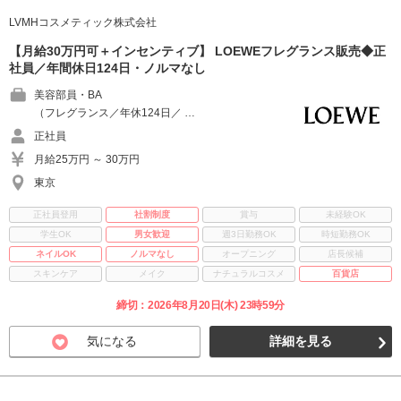
LVMHコスメティック株式会社
【月給30万円可＋インセンティブ】 LOEWEフレグランス販売◆正
社員／年間休日124日・ノルマなし
美容部員・BA
（フレグランス／年休124日／ …
正社員
月給25万円 ～ 30万円
東京
正社員登用
社割制度
賞与
未経験OK
学生OK
男女歓迎
週3日勤務OK
時短勤務OK
ネイルOK
ノルマなし
オープニング
店長候補
スキンケア
メイク
ナチュラルコスメ
百貨店
締切：2026年8月20日(木) 23時59分
気になる
詳細を見る