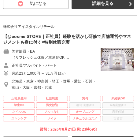
気になる
詳細を見る
株式会社アイスタイルリテール
【@cosme STORE｜正社員】経験を活かし研修で店舗運営やマネ
ジメントも身に付く×特別休暇充実
美容部員・BA
（リフレッシュ休暇／車通勤OK …
正社員/アルバイト・パート
月給23万1,000円 ～ 31万円 ほか
北海道・東京・神奈川・埼玉・群馬・愛知・石川・
富山・大阪・京都・兵庫
正社員登用
社割制度
賞与
未経験OK
学生OK
男女歓迎
週3日勤務OK
時短勤務OK
ネイルOK
ノルマなし
オープニング
店長候補
スキンケア
メイク
ナチュラルコスメ
百貨店
締切：2026年8月24日(月) 23時59分