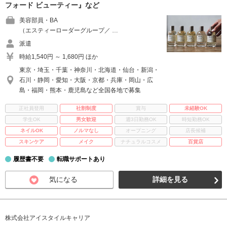
フォード ビューティー』など
美容部員・BA
（エスティーローダーグループ／ …
派遣
時給1,540円 ～ 1,680円 ほか
東京・埼玉・千葉・神奈川・北海道・仙台・新潟・
石川・静岡・愛知・大阪・京都・兵庫・岡山・広
島・福岡・熊本・鹿児島など全国各地で募集
正社員登用
社割制度
賞与
未経験OK
学生OK
男女歓迎
週3日勤務OK
時短勤務OK
ネイルOK
ノルマなし
オープニング
店長候補
スキンケア
メイク
ナチュラルコスメ
百貨店
履歴書不要
転職サポートあり
気になる
詳細を見る
株式会社アイスタイルキャリア