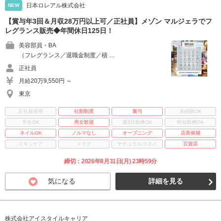
日本ロレアル株式会社
NEW
【賞与年3回＆月収28万円以上可／正社員】メゾン マルジェラでフ
レグランス販売◆年間休日125日！
美容部員・BA
（フレグランス／退職金制度／積 …
正社員
月給20万9,550円 ～
東京
正社員登用
社割制度
賞与
未経験OK
学生OK
男女歓迎
週3日勤務OK
時短勤務OK
ネイルOK
ノルマなし
オープニング
店長候補
スキンケア
メイク
ナチュラルコスメ
百貨店
締切：2026年8月31日(月) 23時59分
気になる
詳細を見る
株式会社アイスタイルキャリア