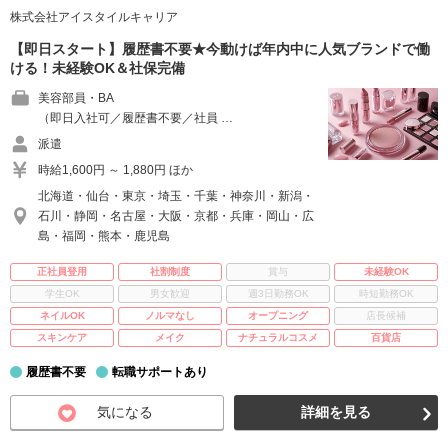
株式会社アイスタイルキャリア
【即日スタート】履歴書不要★今動けば年内中に人気ブランドで働
ける！未経験OK＆社保完備
美容部員・BA
（即日入社可／履歴書不要／社員 …
派遣
時給1,600円 ～ 1,880円 ほか
北海道・仙台・東京・埼玉・千葉・神奈川・新潟・
石川・静岡・名古屋・大阪・京都・兵庫・岡山・広
島・福岡・熊本・鹿児島
正社員登用
社割制度
賞与
未経験OK
学生OK
男女歓迎
週3日勤務OK
時短勤務OK
ネイルOK
ノルマなし
オープニング
店長候補
スキンケア
メイク
ナチュラルコスメ
百貨店
履歴書不要
転職サポートあり
気になる
詳細を見る