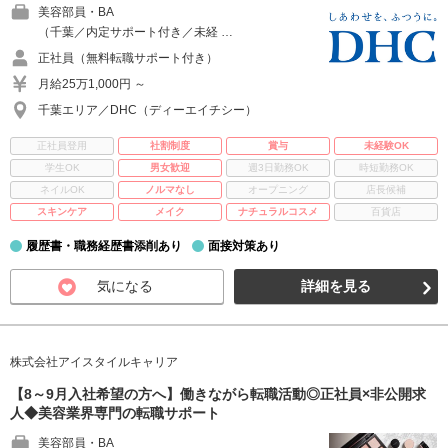
美容部員・BA
（千葉／内定サポート付き／未経 …
正社員（無料転職サポート付き）
月給25万1,000円 ～
千葉エリア／DHC（ディーエイチシー）
正社員登用
社割制度
賞与
未経験OK
学生OK
男女歓迎
週3日勤務OK
時短勤務OK
ネイルOK
ノルマなし
オープニング
店長候補
スキンケア
メイク
ナチュラルコスメ
百貨店
履歴書・職務経歴書添削あり
面接対策あり
気になる
詳細を見る
株式会社アイスタイルキャリア
【8～9月入社希望の方へ】働きながら転職活動◎正社員×非公開求
人◆美容業界専門の転職サポート
美容部員・BA