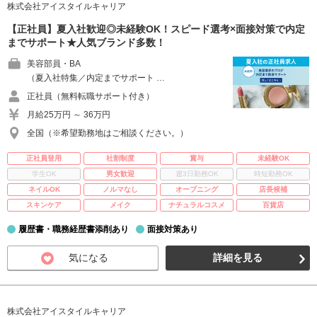
株式会社アイスタイルキャリア
【正社員】夏入社歓迎◎未経験OK！スピード選考×面接対策で内定
までサポート★人気ブランド多数！
美容部員・BA
（夏入社特集／内定までサポート …
正社員（無料転職サポート付き）
月給25万円 ～ 36万円
全国（※希望勤務地はご相談ください。）
正社員登用
社割制度
賞与
未経験OK
学生OK
男女歓迎
週3日勤務OK
時短勤務OK
ネイルOK
ノルマなし
オープニング
店長候補
スキンケア
メイク
ナチュラルコスメ
百貨店
履歴書・職務経歴書添削あり
面接対策あり
気になる
詳細を見る
株式会社アイスタイルキャリア