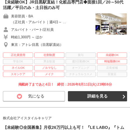
【未経験OK】JR目黒駅直結！化粧品専門店◆面接1回／20～50代
活躍／平日のみ・土日祝のみ可
美容部員・BA
（正社員・アルバイト｜週4日～ …
アルバイト・パート/正社員
時給1,300円 ～ ほか
東京：アトレ目黒（目黒駅直結）
正社員登用
社割制度
賞与
未経験OK
学生OK
男女歓迎
週3日勤務OK
時短勤務OK
ネイルOK
ノルマなし
オープニング
店長候補
スキンケア
メイク
ナチュラルコスメ
百貨店
掲載終了まであと4日！ 締切：2026年8月11日(火) 23時59分
気になる
詳細を見る
株式会社アイスタイルキャリア
【未経験◎全国募集】月収26万円以上も可！ 『LE LABO』『トム