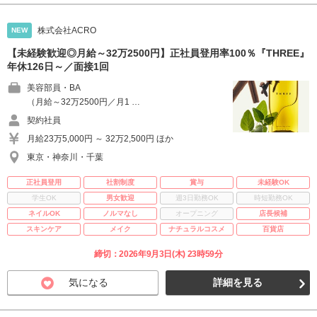
株式会社ACRO
NEW
【未経験歓迎◎月給～32万2500円】正社員登用率100％『THREE』
年休126日～／面接1回
美容部員・BA
（月給～32万2500円／月1 …
契約社員
月給23万5,000円 ～ 32万2,500円 ほか
東京・神奈川・千葉
正社員登用
社割制度
賞与
未経験OK
学生OK
男女歓迎
週3日勤務OK
時短勤務OK
ネイルOK
ノルマなし
オープニング
店長候補
スキンケア
メイク
ナチュラルコスメ
百貨店
締切：2026年9月3日(木) 23時59分
気になる
詳細を見る