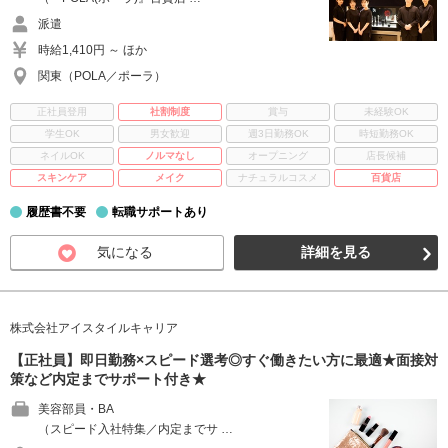
派遣
時給1,410円 ～ ほか
関東（POLA／ポーラ）
正社員登用
社割制度
賞与
未経験OK
学生OK
男女歓迎
週3日勤務OK
時短勤務OK
ネイルOK
ノルマなし
オープニング
店長候補
スキンケア
メイク
ナチュラルコスメ
百貨店
履歴書不要
転職サポートあり
気になる
詳細を見る
株式会社アイスタイルキャリア
【正社員】即日勤務×スピード選考◎すぐ働きたい方に最適★面接対
策など内定までサポート付き★
美容部員・BA
（スピード入社特集／内定までサ …