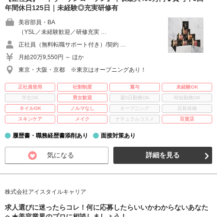
年間休日125日｜未経験◎充実研修有
美容部員・BA
（YSL／未経験歓迎／研修充実 …
正社員（無料転職サポート付き）/契約 …
月給20万9,550円 ～ ほか
東京・大阪・京都 ※東京はオープニングあり！
正社員登用
社割制度
賞与
未経験OK
学生OK
男女歓迎
週3日勤務OK
時短勤務OK
ネイルOK
ノルマなし
オープニング
店長候補
スキンケア
メイク
ナチュラルコスメ
百貨店
履歴書・職務経歴書添削あり
面接対策あり
気になる
詳細を見る
株式会社アイスタイルキャリア
求人選びに迷ったらコレ！何に応募したらいいかわからないあなた
へ★美容業界のプロに相談しましょう！