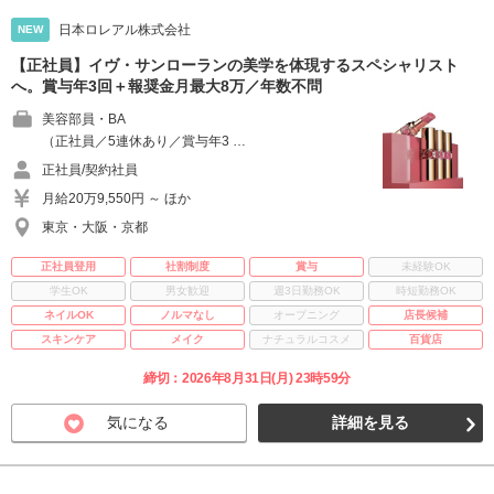
日本ロレアル株式会社
NEW
【正社員】イヴ・サンローランの美学を体現するスペシャリスト
へ。賞与年3回＋報奨金月最大8万／年数不問
美容部員・BA
（正社員／5連休あり／賞与年3 …
正社員/契約社員
月給20万9,550円 ～ ほか
東京・大阪・京都
正社員登用
社割制度
賞与
未経験OK
学生OK
男女歓迎
週3日勤務OK
時短勤務OK
ネイルOK
ノルマなし
オープニング
店長候補
スキンケア
メイク
ナチュラルコスメ
百貨店
締切：2026年8月31日(月) 23時59分
気になる
詳細を見る