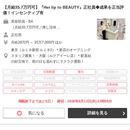
【月給35.7万円可】『Her lip to BEAUTY』正社員◆成果を正当評
価！インセンティブ有
美容部員・BA
（月給35.7万円可／推し活休 …
正社員
月給28万円 ～ 35万7,000円 ほか
東京（ルミネ新宿 ルミネ2）＊新店のオープニング
スタッフ募集！・大阪（ルクアイーレ店）＊駅直結
の好立地で、雨の日も濡れずにラクラク通勤！
正社員登用
社割制度
賞与
未経験OK
学生OK
男女歓迎
週3日勤務OK
時短勤務OK
ネイルOK
ノルマなし
オープニング
店長候補
スキンケア
メイク
ナチュラルコスメ
百貨店
掲載終了まであと6日！ 締切：2026年8月13日(木) 23時59分
気になる
詳細を見る