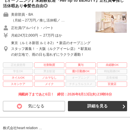
【オープニング】未経験歓迎『Her lip to BEAUTY』正社員◆推し
活休暇あり◆髪色自由◎
美容部員・BA
（月給～27万円／推し活休暇／ …
正社員/アルバイト・パート
月給24万2,000円 ～ 27万円 ほか
東京（ルミネ新宿 ルミネ2）＊新店のオープニング
スタッフ募集！・大阪（ルクアイーレ店）＊駅直結
の好立地で、雨の日も濡れずにラクラク通勤！
正社員登用
社割制度
賞与
未経験OK
学生OK
男女歓迎
週3日勤務OK
時短勤務OK
ネイルOK
ノルマなし
オープニング
店長候補
スキンケア
メイク
ナチュラルコスメ
百貨店
掲載終了まであと6日！ 締切：2026年8月13日(木) 23時59分
気になる
詳細を見る
株式会社heart relation …