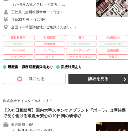
（8～9月入社／スピード選考／ …
正社員（無料転職サポート付き）
月給23万円 ～ 36万円
全国（※希望勤務地はご相談ください。）
正社員登用
社割制度
賞与
未経験OK
学生OK
男女歓迎
週3日勤務OK
時短勤務OK
ネイルOK
ノルマなし
オープニング
店長候補
スキンケア
メイク
ナチュラルコスメ
百貨店
履歴書・職務経歴書添削あり
面接対策あり
気になる
詳細を見る
株式会社アイスタイルキャリア
【入社日相談可】国内大手スキンケアブランド『ポーラ』は厚待遇
で長く働ける環境★安心の10日間の研修◎
美容部員・BA
（『POLA(ポーラ)』百貨店 …