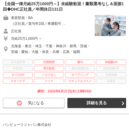
【全国一律月給25万1000円～】未経験歓迎！書類選考なし＆面接1
回◆DHC正社員／年間休日131日
美容部員・BA
（正社員／賞与年2回／車通勤可 …
正社員
月給25万1,000円 ～
北海道・東京・埼玉・千葉・神奈川・群馬・茨城・
宮城・愛知・大阪・奈良・兵庫・広島・福岡
正社員登用
社割制度
賞与
未経験OK
学生OK
男女歓迎
週3日勤務OK
時短勤務OK
ネイルOK
ノルマなし
オープニング
店長候補
スキンケア
メイク
ナチュラルコスメ
百貨店
締切：2026年8月27日(木) 23時59分
気になる
詳細を見る
パンピューリジャパン株式会社