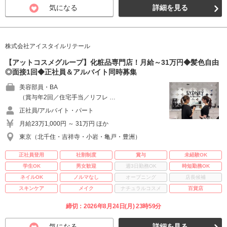
気になる
詳細を見る
株式会社アイスタイルリテール
【アットコスメグループ】化粧品専門店！月給～31万円◆髪色自由
◎面接1回◆正社員＆アルバイト同時募集
美容部員・BA
（賞与年2回／住宅手当／リフレ …
正社員/アルバイト・パート
月給23万1,000円 ～ 31万円 ほか
東京（北千住・吉祥寺・小岩・亀戸・豊洲）
正社員登用
社割制度
賞与
未経験OK
学生OK
男女歓迎
週3日勤務OK
時短勤務OK
ネイルOK
ノルマなし
オープニング
店長候補
スキンケア
メイク
ナチュラルコスメ
百貨店
締切：2026年8月24日(月) 23時59分
気になる
詳細を見る