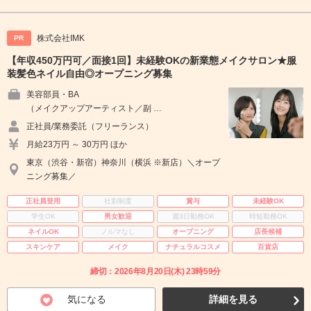
株式会社IMK
PR
【年収450万円可／面接1回】未経験OKの新業態メイクサロン★服
装髪色ネイル自由◎オープニング募集
美容部員・BA
（メイクアップアーティスト／副 …
正社員/業務委託（フリーランス）
月給23万円 ～ 30万円 ほか
東京（渋谷・新宿）神奈川（横浜 ※新店）＼オープ
ニング募集／
正社員登用
社割制度
賞与
未経験OK
学生OK
男女歓迎
週3日勤務OK
時短勤務OK
ネイルOK
ノルマなし
オープニング
店長候補
スキンケア
メイク
ナチュラルコスメ
百貨店
締切：2026年8月20日(木) 23時59分
気になる
詳細を見る