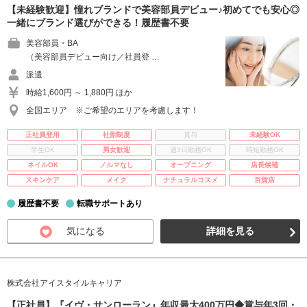
【未経験歓迎】憧れブランドで美容部員デビュー♪初めてでも安心◎
一緒にブランド選びができる！履歴書不要
美容部員・BA
（美容部員デビュー向け／社員登 …
派遣
時給1,600円 ～ 1,880円 ほか
全国エリア ※ご希望のエリアを考慮します！
正社員登用
社割制度
賞与
未経験OK
学生OK
男女歓迎
週3日勤務OK
時短勤務OK
ネイルOK
ノルマなし
オープニング
店長候補
スキンケア
メイク
ナチュラルコスメ
百貨店
履歴書不要
転職サポートあり
気になる
詳細を見る
株式会社アイスタイルキャリア
【正社員】『イヴ・サンローラン』年収最大400万円◆賞与年3回・