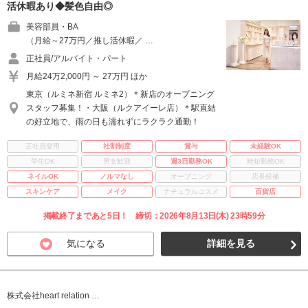
活休暇あり◆髪色自由◎
美容部員・BA
（月給～27万円／推し活休暇／ …
正社員/アルバイト・パート
月給24万2,000円 ～ 27万円 ほか
東京（ルミネ新宿 ルミネ2）＊新店のオープニング
スタッフ募集！・大阪（ルクアイーレ店）＊駅直結
の好立地で、雨の日も濡れずにラクラク通勤！
正社員登用
社割制度
賞与
未経験OK
学生OK
男女歓迎
週3日勤務OK
時短勤務OK
ネイルOK
ノルマなし
オープニング
店長候補
スキンケア
メイク
ナチュラルコスメ
百貨店
掲載終了まであと5日！ 締切：2026年8月13日(木) 23時59分
気になる
詳細を見る
株式会社heart relation …