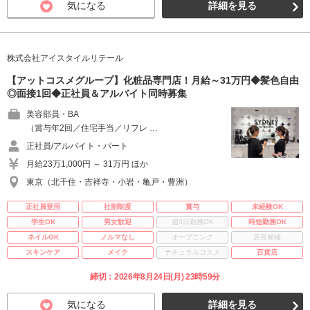
気になる
詳細を見る
株式会社アイスタイルリテール
【アットコスメグループ】化粧品専門店！月給～31万円◆髪色自由
◎面接1回◆正社員＆アルバイト同時募集
美容部員・BA
（賞与年2回／住宅手当／リフレ …
正社員/アルバイト・パート
月給23万1,000円 ～ 31万円 ほか
東京（北千住・吉祥寺・小岩・亀戸・豊洲）
正社員登用
社割制度
賞与
未経験OK
学生OK
男女歓迎
週3日勤務OK
時短勤務OK
ネイルOK
ノルマなし
オープニング
店長候補
スキンケア
メイク
ナチュラルコスメ
百貨店
締切：2026年8月24日(月) 23時59分
気になる
詳細を見る