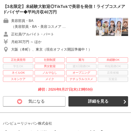
【3名限定】未経験大歓迎◎TikTokで美容を発信！ライブコスメア
ドバイザー◆平均月収40万円
美容部員・BA
（美容部員・BA・美容コスメア …
正社員/アルバイト・パート
月給30万円 ～ ほか
大阪（本町）、東京（現在オフィス開設準備中！）
正社員登用
社割制度
賞与
未経験OK
学生OK
男女歓迎
週3日勤務OK
時短勤務OK
ネイルOK
ノルマなし
オープニング
店長候補
スキンケア
メイク
ナチュラルコスメ
百貨店
締切：2026年8月27日(木) 23時59分
気になる
詳細を見る
パンピューリジャパン株式会社