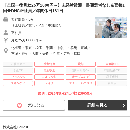
【全国一律月給25万1000円～】未経験歓迎！書類選考なし＆面接1
回◆DHC正社員／年間休日131日
美容部員・BA
（正社員／賞与年2回／車通勤可 …
正社員
月給25万1,000円 ～
北海道・東京・埼玉・千葉・神奈川・群馬・茨城・
宮城・愛知・大阪・奈良・兵庫・広島・福岡
正社員登用
社割制度
賞与
未経験OK
学生OK
男女歓迎
週3日勤務OK
時短勤務OK
ネイルOK
ノルマなし
オープニング
店長候補
スキンケア
メイク
ナチュラルコスメ
百貨店
締切：2026年8月27日(木) 23時59分
気になる
詳細を見る
株式会社Cellest