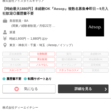
株式会社アイスタイルキャリア
【時給最大1880円】未経験OK『Aesop』複数名募集◆即日～9月入
社歓迎◎履歴書不要
美容部員・BA
（関東／経験者歓迎／月収22万 …
派遣
時給1,600円 ～ 1,880円 ほか
東京・神奈川・千葉・埼玉（Aesop／イソップ）
正社員登用
社割制度
賞与
未経験OK
学生OK
男女歓迎
週3日勤務OK
時短勤務OK
ネイルOK
ノルマなし
オープニング
店長候補
スキンケア
メイク
ナチュラルコスメ
百貨店
履歴書不要
転職サポートあり
気になる
詳細を見る
株式会社ディーエイチシー