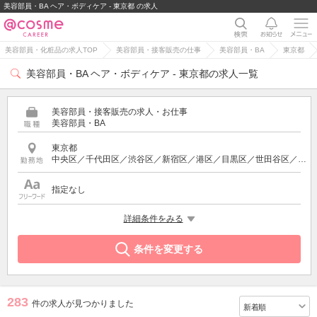
美容部員・BA ヘア・ボディケア - 東京都 の求人
美容部員・化粧品の求人TOP
美容部員・接客販売の仕事
美容部員・BA
東京都
美容部員・BA ヘア・ボディケア - 東京都の求人一覧
美容部員・接客販売の求人・お仕事
美容部員・BA
東京都
中央区／千代田区／渋谷区／新宿区／港区／目黒区／世田谷区／品川区／豊島区／北区／足立区／台東区／武蔵野市／中野区／三鷹市／町田市／多摩市／立川市／国分寺市／小金井市／八王子市／西東京市／東京都その他
指定なし
特徴
詳細条件をみる
ヘア・ボディケア
条件を変更する
283
件の求人が見つかりました