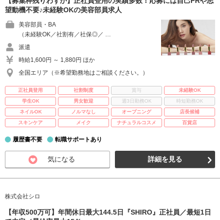
【募集枠残りわずか】正社員登用の実績多数！応募には自己PRや志
望動機不要♪未経験OKの美容部員求人
美容部員・BA
（未経験OK／社割有／社保◎／ …
派遣
時給1,600円 ～ 1,880円 ほか
全国エリア（※希望勤務地はご相談ください。）
正社員登用
社割制度
賞与
未経験OK
学生OK
男女歓迎
週3日勤務OK
時短勤務OK
ネイルOK
ノルマなし
オープニング
店長候補
スキンケア
メイク
ナチュラルコスメ
百貨店
履歴書不要
転職サポートあり
気になる
詳細を見る
株式会社シロ
【年収500万可】年間休日最大144.5日『SHIRO』正社員／最短1日