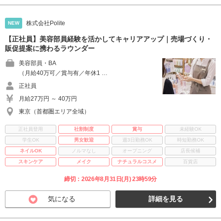
株式会社Polite
NEW
【正社員】美容部員経験を活かしてキャリアアップ｜売場づくり・
販促提案に携わるラウンダー
美容部員・BA
（月給40万可／賞与有／年休1 …
正社員
月給27万円 ～ 40万円
東京（首都圏エリア全域）
正社員登用
社割制度
賞与
未経験OK
学生OK
男女歓迎
週3日勤務OK
時短勤務OK
ネイルOK
ノルマなし
オープニング
店長候補
スキンケア
メイク
ナチュラルコスメ
百貨店
締切：2026年8月31日(月) 23時59分
気になる
詳細を見る