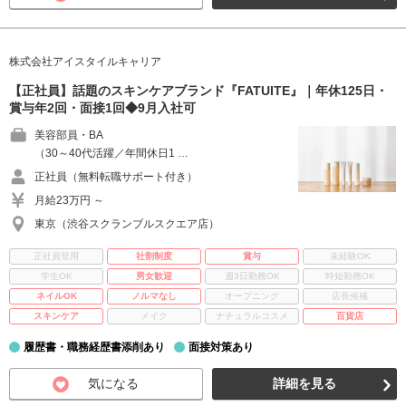
株式会社アイスタイルキャリア
【正社員】話題のスキンケアブランド『FATUITE』｜年休125日・
賞与年2回・面接1回◆9月入社可
美容部員・BA
（30～40代活躍／年間休日1 …
正社員（無料転職サポート付き）
月給23万円 ～
東京（渋谷スクランブルスクエア店）
正社員登用
社割制度
賞与
未経験OK
学生OK
男女歓迎
週3日勤務OK
時短勤務OK
ネイルOK
ノルマなし
オープニング
店長候補
スキンケア
メイク
ナチュラルコスメ
百貨店
履歴書・職務経歴書添削あり
面接対策あり
気になる
詳細を見る