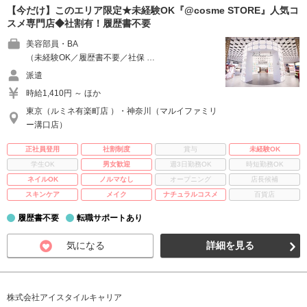
【今だけ】このエリア限定★未経験OK『@cosme STORE』人気コ
スメ専門店◆社割有！履歴書不要
美容部員・BA
（未経験OK／履歴書不要／社保 …
派遣
時給1,410円 ～ ほか
東京（ルミネ有楽町店 ）・神奈川（マルイファミリ
ー溝口店）
正社員登用
社割制度
賞与
未経験OK
学生OK
男女歓迎
週3日勤務OK
時短勤務OK
ネイルOK
ノルマなし
オープニング
店長候補
スキンケア
メイク
ナチュラルコスメ
百貨店
履歴書不要
転職サポートあり
気になる
詳細を見る
株式会社アイスタイルキャリア