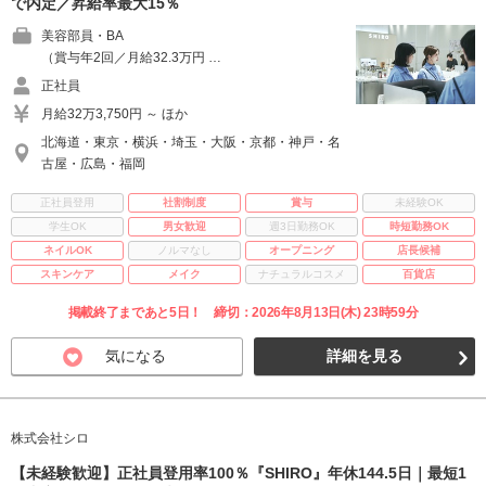
で内定／昇給率最大15％
美容部員・BA
（賞与年2回／月給32.3万円 …
正社員
月給32万3,750円 ～ ほか
北海道・東京・横浜・埼玉・大阪・京都・神戸・名
古屋・広島・福岡
正社員登用
社割制度
賞与
未経験OK
学生OK
男女歓迎
週3日勤務OK
時短勤務OK
ネイルOK
ノルマなし
オープニング
店長候補
スキンケア
メイク
ナチュラルコスメ
百貨店
掲載終了まであと5日！ 締切：2026年8月13日(木) 23時59分
気になる
詳細を見る
株式会社シロ
【未経験歓迎】正社員登用率100％『SHIRO』年休144.5日｜最短1