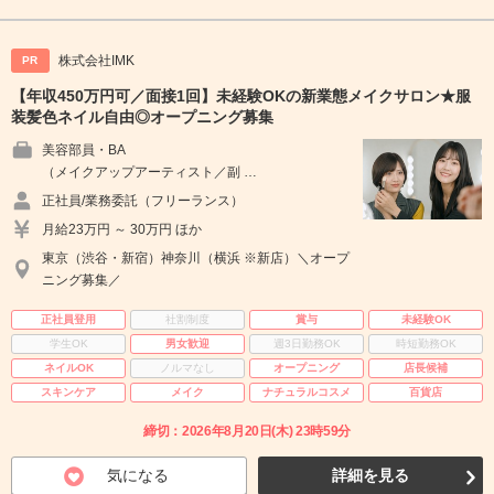
株式会社IMK
PR
【年収450万円可／面接1回】未経験OKの新業態メイクサロン★服
装髪色ネイル自由◎オープニング募集
美容部員・BA
（メイクアップアーティスト／副 …
正社員/業務委託（フリーランス）
月給23万円 ～ 30万円 ほか
東京（渋谷・新宿）神奈川（横浜 ※新店）＼オープ
ニング募集／
正社員登用
社割制度
賞与
未経験OK
学生OK
男女歓迎
週3日勤務OK
時短勤務OK
ネイルOK
ノルマなし
オープニング
店長候補
スキンケア
メイク
ナチュラルコスメ
百貨店
締切：2026年8月20日(木) 23時59分
気になる
詳細を見る