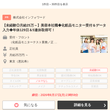
1件目～30件目を表示
株式会社インフォワード
PR
【未経験◎月給25万～】美容本社職◆化粧品モニター受付＆データ
入力◆年休129日＆5連休取得可！
受付・フロント
（化粧品モニターテスト業務／正 …
正社員
月給25万円 ～
東京（恵比寿）
正社員登用
社割制度
賞与
未経験OK
学生OK
男女歓迎
週3日勤務OK
時短勤務OK
ネイルOK
ノルマなし
オープニング
店長候補
スキンケア
メイク
ナチュラルコスメ
百貨店
締切：2026年8月17日(月) 23時59分
気になる
詳細を見る