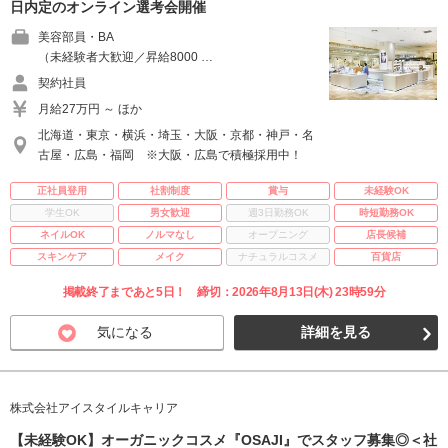
日内定のオンライン選考会開催
美容部員・BA
（未経験者大歓迎／昇給8000 …
契約社員
月給27万円 ～ ほか
北海道・東京・横浜・埼玉・大阪・京都・神戸・名
古屋・広島・福岡 ※大阪・広島で積極採用中！
正社員登用
社割制度
賞与
未経験OK
学生OK
男女歓迎
週3日勤務OK
時短勤務OK
ネイルOK
ノルマなし
オープニング
店長候補
スキンケア
メイク
ナチュラルコスメ
百貨店
掲載終了まであと5日！ 締切：2026年8月13日(木) 23時59分
気になる
詳細を見る
株式会社アイスタイルキャリア
【未経験OK】オーガニックコスメ『OSAJI』でスタッフ募集◎＜社