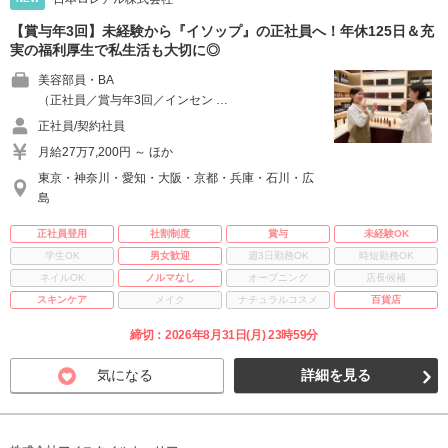
【賞与年3回】未経験から『イソップ』の正社員へ！年休125日＆充
実の福利厚生で私生活も大切に◎
美容部員・BA
（正社員／賞与年3回／インセン …
正社員/契約社員
月給27万7,200円 ～ ほか
東京・神奈川・愛知・大阪・京都・兵庫・石川・広
島
正社員登用
社割制度
賞与
未経験OK
学生OK
男女歓迎
週3日勤務OK
時短勤務OK
ネイルOK
ノルマなし
オープニング
店長候補
スキンケア
メイク
ナチュラルコスメ
百貨店
締切：2026年8月31日(月) 23時59分
気になる
詳細を見る