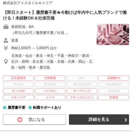
株式会社アイスタイルキャリア
【即日スタート】履歴書不要★今動けば年内中に人気ブランドで働
ける！未経験OK＆社保完備
美容部員・BA
（即日入社可／履歴書不要／社員 …
派遣
時給1,600円 ～ 1,880円 ほか
北海道・仙台・東京・埼玉・千葉・神奈川・新潟・
石川・静岡・名古屋・大阪・京都・兵庫・岡山・広
島・福岡・熊本・鹿児島
正社員登用
社割制度
賞与
未経験OK
学生OK
男女歓迎
週3日勤務OK
時短勤務OK
ネイルOK
ノルマなし
オープニング
店長候補
スキンケア
メイク
ナチュラルコスメ
百貨店
履歴書不要
転職サポートあり
気になる
詳細を見る