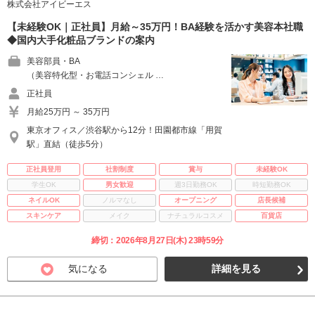
株式会社アイビーエス
【未経験OK｜正社員】月給～35万円！BA経験を活かす美容本社職
◆国内大手化粧品ブランドの案内
美容部員・BA
（美容特化型・お電話コンシェル …
正社員
月給25万円 ～ 35万円
東京オフィス／渋谷駅から12分！田園都市線「用賀
駅」直結（徒歩5分）
正社員登用
社割制度
賞与
未経験OK
学生OK
男女歓迎
週3日勤務OK
時短勤務OK
ネイルOK
ノルマなし
オープニング
店長候補
スキンケア
メイク
ナチュラルコスメ
百貨店
締切：2026年8月27日(木) 23時59分
気になる
詳細を見る