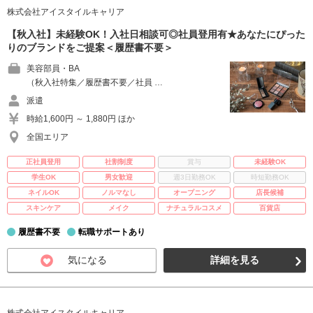
株式会社アイスタイルキャリア
【秋入社】未経験OK！入社日相談可◎社員登用有★あなたにぴった
りのブランドをご提案＜履歴書不要＞
美容部員・BA
（秋入社特集／履歴書不要／社員 …
派遣
時給1,600円 ～ 1,880円 ほか
全国エリア
正社員登用
社割制度
賞与
未経験OK
学生OK
男女歓迎
週3日勤務OK
時短勤務OK
ネイルOK
ノルマなし
オープニング
店長候補
スキンケア
メイク
ナチュラルコスメ
百貨店
履歴書不要
転職サポートあり
気になる
詳細を見る