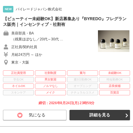
バイレードジャパン株式会社
NEW
【ビューティー未経験OK】新店募集あり『BYREDO』フレグラン
ス販売｜インセンティブ・社割有
美容部員・BA
（残業ほぼなし／20代～30代 …
正社員/契約社員
月給24万円 ～ ほか
東京・大阪
正社員登用
社割制度
賞与
未経験OK
学生OK
男女歓迎
週3日勤務OK
時短勤務OK
ネイルOK
ノルマなし
オープニング
店長候補
スキンケア
メイク
ナチュラルコスメ
百貨店
締切：2026年8月24日(月) 23時59分
気になる
詳細を見る