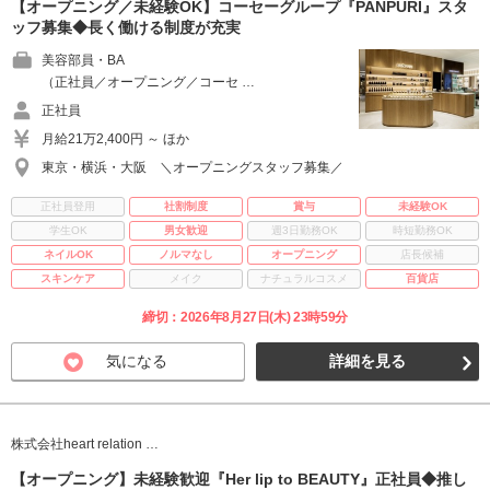
【オープニング／未経験OK】コーセーグループ『PAÑPURI』スタ
ッフ募集◆長く働ける制度が充実
美容部員・BA
（正社員／オープニング／コーセ …
正社員
月給21万2,400円 ～ ほか
東京・横浜・大阪 ＼オープニングスタッフ募集／
正社員登用
社割制度
賞与
未経験OK
学生OK
男女歓迎
週3日勤務OK
時短勤務OK
ネイルOK
ノルマなし
オープニング
店長候補
スキンケア
メイク
ナチュラルコスメ
百貨店
締切：2026年8月27日(木) 23時59分
気になる
詳細を見る
株式会社heart relation …
【オープニング】未経験歓迎『Her lip to BEAUTY』正社員◆推し