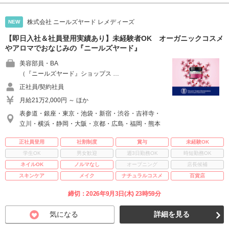
株式会社 ニールズヤード レメディーズ
NEW
【即日入社＆社員登用実績あり】未経験者OK オーガニックコスメ
やアロマでおなじみの『ニールズヤード』
美容部員・BA
（『ニールズヤード』ショップス …
正社員/契約社員
月給21万2,000円 ～ ほか
表参道・銀座・東京・池袋・新宿・渋谷・吉祥寺・
立川・横浜・静岡・大阪・京都・広島・福岡・熊本
正社員登用
社割制度
賞与
未経験OK
学生OK
男女歓迎
週3日勤務OK
時短勤務OK
ネイルOK
ノルマなし
オープニング
店長候補
スキンケア
メイク
ナチュラルコスメ
百貨店
締切：2026年9月3日(木) 23時59分
気になる
詳細を見る