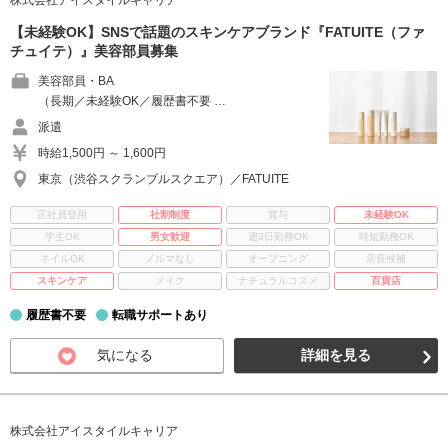
株式会社アイスタイルキャリア
【未経験OK】SNSで話題のスキンケアブランド『FATUITE（ファ
チュイテ）』美容部員募集
美容部員・BA
（長期／未経験OK／履歴書不要 …
派遣
時給1,500円 ～ 1,600円
東京（渋谷スクランブルスクエア）／FATUITE
正社員登用
社割制度
賞与
未経験OK
学生OK
男女歓迎
週3日勤務OK
時短勤務OK
ネイルOK
ノルマなし
オープニング
店長候補
スキンケア
メイク
ナチュラルコスメ
百貨店
履歴書不要
転職サポートあり
気になる
詳細を見る
株式会社アイスタイルキャリア