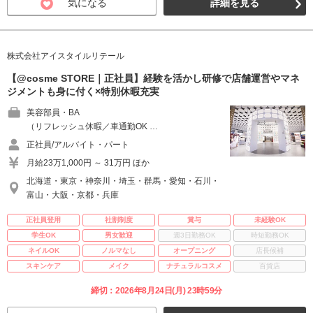
気になる
詳細を見る
株式会社アイスタイルリテール
【@cosme STORE｜正社員】経験を活かし研修で店舗運営やマネ
ジメントも身に付く×特別休暇充実
美容部員・BA
（リフレッシュ休暇／車通勤OK …
正社員/アルバイト・パート
月給23万1,000円 ～ 31万円 ほか
北海道・東京・神奈川・埼玉・群馬・愛知・石川・
富山・大阪・京都・兵庫
正社員登用
社割制度
賞与
未経験OK
学生OK
男女歓迎
週3日勤務OK
時短勤務OK
ネイルOK
ノルマなし
オープニング
店長候補
スキンケア
メイク
ナチュラルコスメ
百貨店
締切：2026年8月24日(月) 23時59分