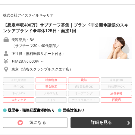
株式会社アイスタイルキャリア
【想定年収400万】サブチーフ募集｜ブランド非公開◆話題のスキ
ンケアブランド◆年休125日・面接1回
美容部員・BA
（サブチーフ30～40代活躍／ …
正社員（無料転職サポート付き）
月給28万6,000円 ～
東京（渋谷スクランブルスクエア店）
正社員登用
社割制度
賞与
未経験OK
学生OK
男女歓迎
週3日勤務OK
時短勤務OK
ネイルOK
ノルマなし
オープニング
店長候補
スキンケア
メイク
ナチュラルコスメ
百貨店
履歴書・職務経歴書添削あり
面接対策あり
気になる
詳細を見る