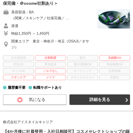
保完備・＠cosme社割あり＞
美容部員・BA
（関東／スキンケア／社保完備／ …
派遣
時給1,350円 ～ 1,450円
関東エリア 東京・神奈川・埼玉（OSAJI／オサ
ジ）
正社員登用
社割制度
賞与
未経験OK
学生OK
男女歓迎
週3日勤務OK
時短勤務OK
ネイルOK
ノルマなし
オープニング
店長候補
スキンケア
メイク
ナチュラルコスメ
百貨店
履歴書不要
転職サポートあり
気になる
詳細を見る
株式会社アイスタイルキャリア
【4か月後に社員登用・入社日相談可】コスメセレクトショップの販