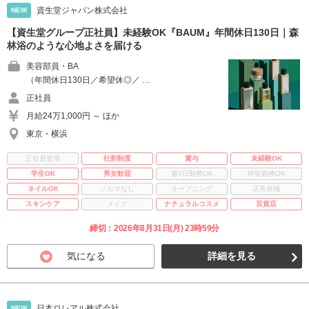
資生堂ジャパン株式会社
NEW
【資生堂グループ正社員】未経験OK『BAUM』年間休日130日｜森
林浴のような心地よさを届ける
美容部員・BA
（年間休日130日／希望休◎／ …
正社員
月給24万1,000円 ～ ほか
東京・横浜
正社員登用
社割制度
賞与
未経験OK
学生OK
男女歓迎
週3日勤務OK
時短勤務OK
ネイルOK
ノルマなし
オープニング
店長候補
スキンケア
メイク
ナチュラルコスメ
百貨店
締切：2026年8月31日(月) 23時59分
気になる
詳細を見る
日本ロレアル株式会社
NEW