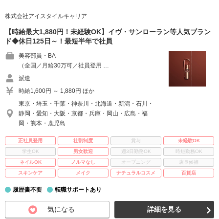
株式会社アイスタイルキャリア
【時給最大1,880円！未経験OK】イヴ・サンローラン等人気ブラン
ド◆休日125日～！最短半年で社員
美容部員・BA
（全国／月給30万可／社員登用 …
派遣
時給1,600円 ～ 1,880円 ほか
東京・埼玉・千葉・神奈川・北海道・新潟・石川・
静岡・愛知・大阪・京都・兵庫・岡山・広島・福
岡・熊本・鹿児島
正社員登用
社割制度
賞与
未経験OK
学生OK
男女歓迎
週3日勤務OK
時短勤務OK
ネイルOK
ノルマなし
オープニング
店長候補
スキンケア
メイク
ナチュラルコスメ
百貨店
履歴書不要
転職サポートあり
気になる
詳細を見る