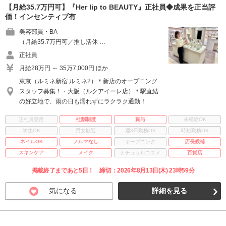
【月給35.7万円可】『Her lip to BEAUTY』正社員◆成果を正当評
価！インセンティブ有
美容部員・BA
（月給35.7万円可／推し活休 …
正社員
月給28万円 ～ 35万7,000円 ほか
東京（ルミネ新宿 ルミネ2）＊新店のオープニング
スタッフ募集！・大阪（ルクアイーレ店）＊駅直結
の好立地で、雨の日も濡れずにラクラク通勤！
正社員登用
社割制度
賞与
未経験OK
学生OK
男女歓迎
週3日勤務OK
時短勤務OK
ネイルOK
ノルマなし
オープニング
店長候補
スキンケア
メイク
ナチュラルコスメ
百貨店
掲載終了まであと5日！ 締切：2026年8月13日(木) 23時59分
気になる
詳細を見る