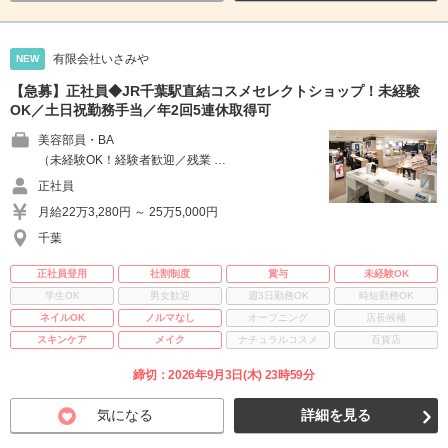
有限会社いさみや
NEW
【急募】正社員◆JR千葉駅直結コスメセレクトショップ！未経験
OK／土日祝勤務手当／年2回5連休取得可
美容部員・BA
（未経験OK！経験者歓迎／残業 …
正社員
月給22万3,280円 ～ 25万5,000円
千葉
正社員登用
社割制度
賞与
未経験OK
学生OK
男女歓迎
週3日勤務OK
時短勤務OK
ネイルOK
ノルマなし
オープニング
店長候補
スキンケア
メイク
ナチュラルコスメ
百貨店
締切：2026年9月3日(木) 23時59分
気になる
詳細を見る