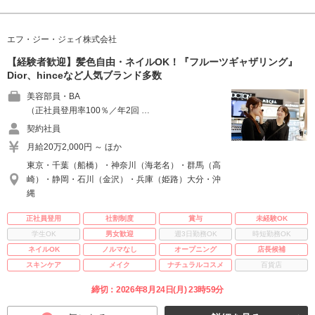
エフ・ジー・ジェイ株式会社
【経験者歓迎】髪色自由・ネイルOK！『フルーツギャザリング』
Dior、hinceなど人気ブランド多数
美容部員・BA
（正社員登用率100％／年2回 …
契約社員
月給20万2,000円 ～ ほか
東京・千葉（船橋）・神奈川（海老名）・群馬（高
崎）・静岡・石川（金沢）・兵庫（姫路）大分・沖
縄
正社員登用
社割制度
賞与
未経験OK
学生OK
男女歓迎
週3日勤務OK
時短勤務OK
ネイルOK
ノルマなし
オープニング
店長候補
スキンケア
メイク
ナチュラルコスメ
百貨店
締切：2026年8月24日(月) 23時59分