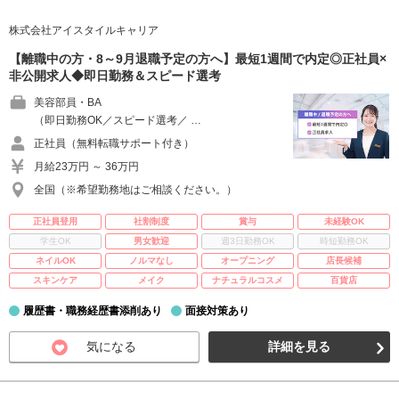
株式会社アイスタイルキャリア
【離職中の方・8～9月退職予定の方へ】最短1週間で内定◎正社員×
非公開求人◆即日勤務＆スピード選考
美容部員・BA
（即日勤務OK／スピード選考／ …
正社員（無料転職サポート付き）
月給23万円 ～ 36万円
全国（※希望勤務地はご相談ください。）
正社員登用
社割制度
賞与
未経験OK
学生OK
男女歓迎
週3日勤務OK
時短勤務OK
ネイルOK
ノルマなし
オープニング
店長候補
スキンケア
メイク
ナチュラルコスメ
百貨店
履歴書・職務経歴書添削あり
面接対策あり
気になる
詳細を見る