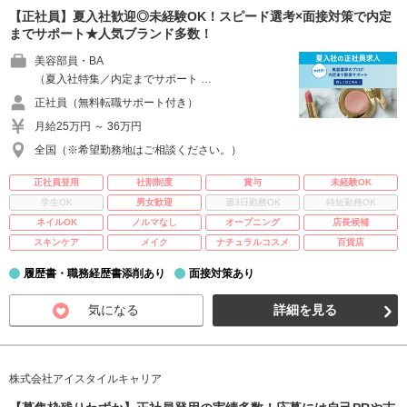
【正社員】夏入社歓迎◎未経験OK！スピード選考×面接対策で内定
までサポート★人気ブランド多数！
美容部員・BA
（夏入社特集／内定までサポート …
正社員（無料転職サポート付き）
月給25万円 ～ 36万円
全国（※希望勤務地はご相談ください。）
正社員登用
社割制度
賞与
未経験OK
学生OK
男女歓迎
週3日勤務OK
時短勤務OK
ネイルOK
ノルマなし
オープニング
店長候補
スキンケア
メイク
ナチュラルコスメ
百貨店
履歴書・職務経歴書添削あり
面接対策あり
気になる
詳細を見る
株式会社アイスタイルキャリア