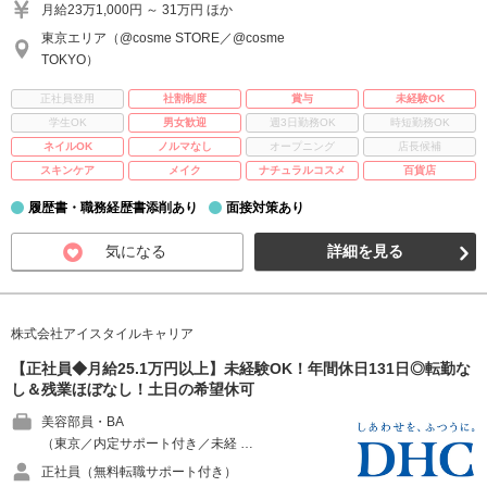
月給23万1,000円 ～ 31万円 ほか
東京エリア（@cosme STORE／@cosme
TOKYO）
正社員登用
社割制度
賞与
未経験OK
学生OK
男女歓迎
週3日勤務OK
時短勤務OK
ネイルOK
ノルマなし
オープニング
店長候補
スキンケア
メイク
ナチュラルコスメ
百貨店
履歴書・職務経歴書添削あり
面接対策あり
気になる
詳細を見る
株式会社アイスタイルキャリア
【正社員◆月給25.1万円以上】未経験OK！年間休日131日◎転勤な
し＆残業ほぼなし！土日の希望休可
美容部員・BA
（東京／内定サポート付き／未経 …
正社員（無料転職サポート付き）