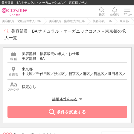
美容部員・BA ナチュラル・オーガニックコスメ - 東京都 の求人
美容部員・化粧品の求人TOP
美容部員・接客販売の仕事
美容部員・BA
東京都
美容部員・BA ナチュラル・オーガニックコスメ - 東京都の求
人一覧
美容部員・接客販売の求人・お仕事
美容部員・BA
東京都
中央区／千代田区／渋谷区／新宿区／港区／目黒区／世田谷区／品川区／豊島区／北区／足立区／台東区／武蔵野市／中野区／三鷹市／町田市／多摩市／立川市／国分寺市／小金井市／八王子市／西東京市／東京都その他
指定なし
特徴
詳細条件をみる
ナチュラル・オーガニックコスメ
条件を変更する