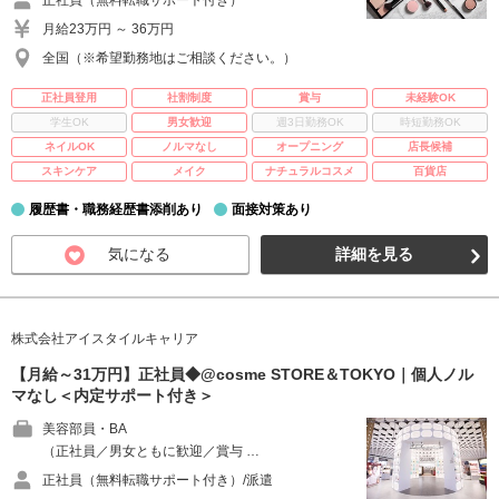
正社員（無料転職サポート付き）
月給23万円 ～ 36万円
全国（※希望勤務地はご相談ください。）
正社員登用
社割制度
賞与
未経験OK
学生OK
男女歓迎
週3日勤務OK
時短勤務OK
ネイルOK
ノルマなし
オープニング
店長候補
スキンケア
メイク
ナチュラルコスメ
百貨店
履歴書・職務経歴書添削あり
面接対策あり
気になる
詳細を見る
株式会社アイスタイルキャリア
【月給～31万円】正社員◆@cosme STORE＆TOKYO｜個人ノル
マなし＜内定サポート付き＞
美容部員・BA
（正社員／男女ともに歓迎／賞与 …
正社員（無料転職サポート付き）/派遣