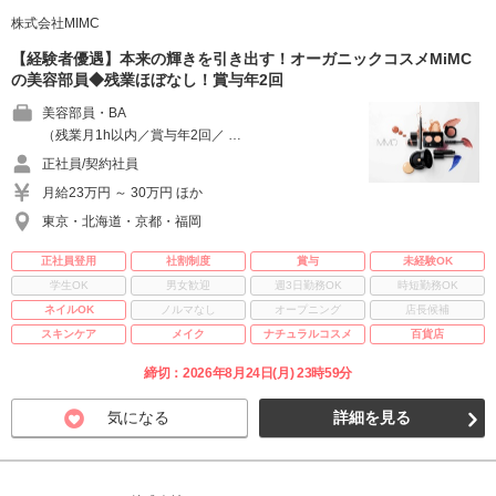
株式会社MIMC
【経験者優遇】本来の輝きを引き出す！オーガニックコスメMiMC
の美容部員◆残業ほぼなし！賞与年2回
美容部員・BA
（残業月1h以内／賞与年2回／ …
正社員/契約社員
月給23万円 ～ 30万円 ほか
東京・北海道・京都・福岡
正社員登用
社割制度
賞与
未経験OK
学生OK
男女歓迎
週3日勤務OK
時短勤務OK
ネイルOK
ノルマなし
オープニング
店長候補
スキンケア
メイク
ナチュラルコスメ
百貨店
締切：2026年8月24日(月) 23時59分
気になる
詳細を見る