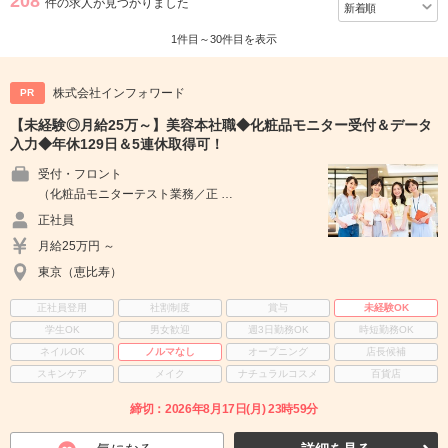
208
件の求人が見つかりました
1件目～30件目を表示
株式会社インフォワード
PR
【未経験◎月給25万～】美容本社職◆化粧品モニター受付＆データ
入力◆年休129日＆5連休取得可！
受付・フロント
（化粧品モニターテスト業務／正 …
正社員
月給25万円 ～
東京（恵比寿）
正社員登用
社割制度
賞与
未経験OK
学生OK
男女歓迎
週3日勤務OK
時短勤務OK
ネイルOK
ノルマなし
オープニング
店長候補
スキンケア
メイク
ナチュラルコスメ
百貨店
締切：2026年8月17日(月) 23時59分