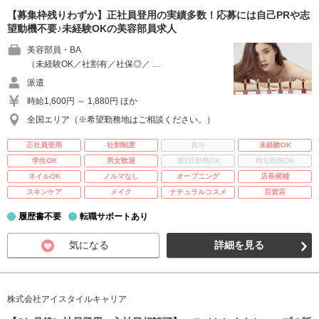
【募集枠残りわずか】正社員登用の実績多数！応募には自己PRや志
望動機不要♪未経験OKの美容部員求人
美容部員・BA
（未経験OK／社割有／社保◎／ …
派遣
時給1,600円 ～ 1,880円 ほか
全国エリア（※希望勤務地はご相談ください。）
正社員登用
社割制度
賞与
未経験OK
学生OK
男女歓迎
週3日勤務OK
時短勤務OK
ネイルOK
ノルマなし
オープニング
店長候補
スキンケア
メイク
ナチュラルコスメ
百貨店
履歴書不要
転職サポートあり
気になる
詳細を見る
株式会社アイスタイルキャリア