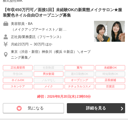
株式会社IMK
【年収450万円可／面接1回】未経験OKの新業態メイクサロン★服
装髪色ネイル自由◎オープニング募集
美容部員・BA
（メイクアップアーティスト／副 …
正社員/業務委託（フリーランス）
月給23万円 ～ 30万円 ほか
東京（渋谷・新宿）神奈川（横浜 ※新店）＼オープ
ニング募集／
正社員登用
社割制度
賞与
未経験OK
学生OK
男女歓迎
週3日勤務OK
時短勤務OK
ネイルOK
ノルマなし
オープニング
店長候補
スキンケア
メイク
ナチュラルコスメ
百貨店
締切：2026年8月20日(木) 23時59分
気になる
詳細を見る