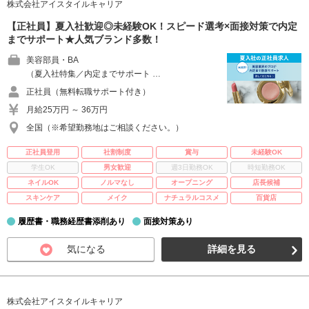
株式会社アイスタイルキャリア
【正社員】夏入社歓迎◎未経験OK！スピード選考×面接対策で内定
までサポート★人気ブランド多数！
美容部員・BA
（夏入社特集／内定までサポート …
正社員（無料転職サポート付き）
月給25万円 ～ 36万円
全国（※希望勤務地はご相談ください。）
正社員登用
社割制度
賞与
未経験OK
学生OK
男女歓迎
週3日勤務OK
時短勤務OK
ネイルOK
ノルマなし
オープニング
店長候補
スキンケア
メイク
ナチュラルコスメ
百貨店
履歴書・職務経歴書添削あり
面接対策あり
気になる
詳細を見る
株式会社アイスタイルキャリア