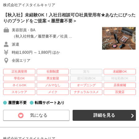
株式会社アイスタイルキャリア
【秋入社】未経験OK！入社日相談可◎社員登用有★あなたにぴった
りのブランドをご提案＜履歴書不要＞
美容部員・BA
（秋入社特集／履歴書不要／社員 …
派遣
時給1,600円 ～ 1,880円 ほか
全国エリア
正社員登用
社割制度
賞与
未経験OK
学生OK
男女歓迎
週3日勤務OK
時短勤務OK
ネイルOK
ノルマなし
オープニング
店長候補
スキンケア
メイク
ナチュラルコスメ
百貨店
履歴書不要
転職サポートあり
気になる
詳細を見る
株式会社アイスタイルキャリア