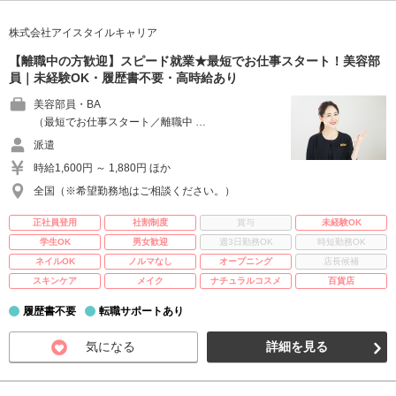
株式会社アイスタイルキャリア
【離職中の方歓迎】スピード就業★最短でお仕事スタート！美容部
員｜未経験OK・履歴書不要・高時給あり
美容部員・BA
（最短でお仕事スタート／離職中 …
派遣
時給1,600円 ～ 1,880円 ほか
全国（※希望勤務地はご相談ください。）
正社員登用
社割制度
賞与
未経験OK
学生OK
男女歓迎
週3日勤務OK
時短勤務OK
ネイルOK
ノルマなし
オープニング
店長候補
スキンケア
メイク
ナチュラルコスメ
百貨店
履歴書不要
転職サポートあり
気になる
詳細を見る