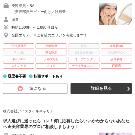
美容部員・BA
（美容部員デビュー向け／社員登 …
派遣
時給1,600円 ～ 1,880円 ほか
全国エリア ※ご希望のエリアを考慮します！
正社員登用
社割制度
賞与
未経験OK
学生OK
男女歓迎
週3日勤務OK
時短勤務OK
ネイルOK
ノルマなし
オープニング
店長候補
スキンケア
メイク
ナチュラルコスメ
百貨店
履歴書不要
転職サポートあり
気になる
詳細を見る
株式会社アイスタイルキャリア
求人選びに迷ったらコレ！何に応募したらいいかわからないあなた
へ★美容業界のプロに相談しましょう！