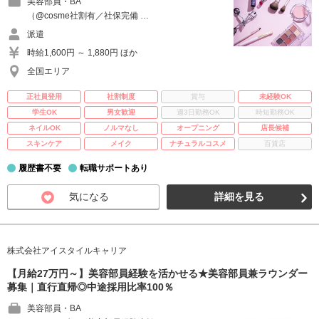
美容部員・BA
（@cosme社割有／社保完備 …
派遣
時給1,600円 ～ 1,880円 ほか
全国エリア
正社員登用
社割制度
賞与
未経験OK
学生OK
男女歓迎
週3日勤務OK
時短勤務OK
ネイルOK
ノルマなし
オープニング
店長候補
スキンケア
メイク
ナチュラルコスメ
百貨店
履歴書不要
転職サポートあり
気になる
詳細を見る
株式会社アイスタイルキャリア
【月給27万円～】美容部員経験を活かせる★美容部員兼ラウンダー
募集｜直行直帰◎中途採用比率100％
美容部員・BA