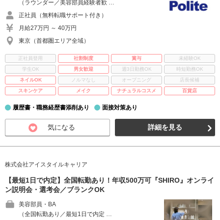
（ラウンダー／美容部員経験者歓 …
正社員（無料転職サポート付き）
月給27万円 ～ 40万円
東京（首都圏エリア全域）
正社員登用
社割制度
賞与
未経験OK
学生OK
男女歓迎
週3日勤務OK
時短勤務OK
ネイルOK
ノルマなし
オープニング
店長候補
スキンケア
メイク
ナチュラルコスメ
百貨店
履歴書・職務経歴書添削あり
面接対策あり
気になる
詳細を見る
株式会社アイスタイルキャリア
【最短1日で内定】全国転勤あり！年収500万可『SHIRO』オンライ
ン説明会・選考会／ブランクOK
美容部員・BA
（全国転勤あり／最短1日で内定 …