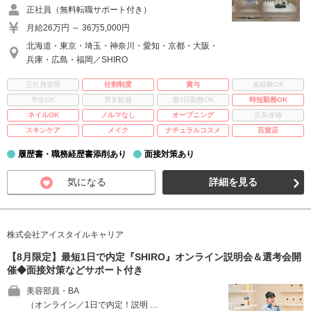
正社員（無料転職サポート付き）
月給26万円 ～ 36万5,000円
北海道・東京・埼玉・神奈川・愛知・京都・大阪・
兵庫・広島・福岡／SHIRO
正社員登用
社割制度
賞与
未経験OK
学生OK
男女歓迎
週3日勤務OK
時短勤務OK
ネイルOK
ノルマなし
オープニング
店長候補
スキンケア
メイク
ナチュラルコスメ
百貨店
履歴書・職務経歴書添削あり
面接対策あり
気になる
詳細を見る
株式会社アイスタイルキャリア
【8月限定】最短1日で内定『SHIRO』オンライン説明会＆選考会開
催◆面接対策などサポート付き
美容部員・BA
（オンライン／1日で内定！説明 …