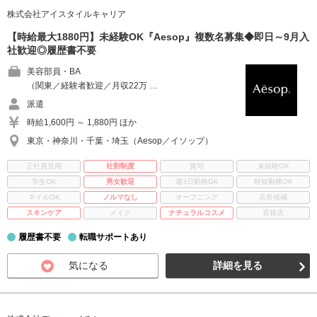
株式会社アイスタイルキャリア
【時給最大1880円】未経験OK『Aesop』複数名募集◆即日～9月入
社歓迎◎履歴書不要
美容部員・BA
（関東／経験者歓迎／月収22万 …
派遣
時給1,600円 ～ 1,880円 ほか
東京・神奈川・千葉・埼玉（Aesop／イソップ）
正社員登用
社割制度
賞与
未経験OK
学生OK
男女歓迎
週3日勤務OK
時短勤務OK
ネイルOK
ノルマなし
オープニング
店長候補
スキンケア
メイク
ナチュラルコスメ
百貨店
履歴書不要
転職サポートあり
気になる
詳細を見る