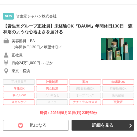
資生堂ジャパン株式会社
NEW
【資生堂グループ正社員】未経験OK『BAUM』年間休日130日｜森
林浴のような心地よさを届ける
美容部員・BA
（年間休日130日／希望休◎／ …
正社員
月給24万1,000円 ～ ほか
東京・横浜
正社員登用
社割制度
賞与
未経験OK
学生OK
男女歓迎
週3日勤務OK
時短勤務OK
ネイルOK
ノルマなし
オープニング
店長候補
スキンケア
メイク
ナチュラルコスメ
百貨店
締切：2026年8月31日(月) 23時59分
気になる
詳細を見る