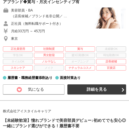
アブランド◆賞与・月次インセンティブ有
美容部員・BA
（店長候補／ブランド名非公開／ …
正社員（無料転職サポート付き）
月給33万円 ～ 45万円
東京
正社員登用
社割制度
賞与
未経験OK
学生OK
男女歓迎
週3日勤務OK
時短勤務OK
ネイルOK
ノルマなし
オープニング
店長候補
スキンケア
メイク
ナチュラルコスメ
百貨店
履歴書・職務経歴書添削あり
面接対策あり
気になる
詳細を見る
株式会社アイスタイルキャリア
【未経験歓迎】憧れブランドで美容部員デビュー♪初めてでも安心◎
一緒にブランド選びができる！履歴書不要