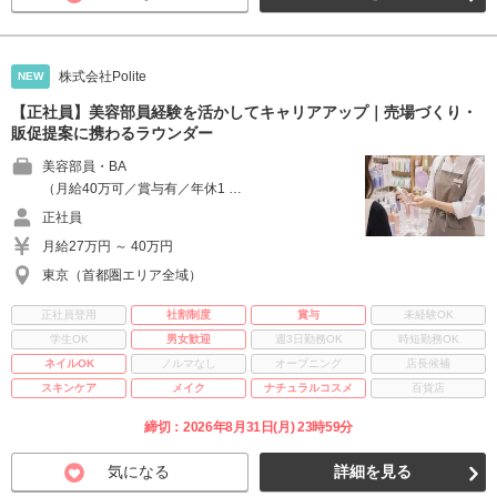
株式会社Polite
NEW
【正社員】美容部員経験を活かしてキャリアアップ｜売場づくり・
販促提案に携わるラウンダー
美容部員・BA
（月給40万可／賞与有／年休1 …
正社員
月給27万円 ～ 40万円
東京（首都圏エリア全域）
正社員登用
社割制度
賞与
未経験OK
学生OK
男女歓迎
週3日勤務OK
時短勤務OK
ネイルOK
ノルマなし
オープニング
店長候補
スキンケア
メイク
ナチュラルコスメ
百貨店
締切：2026年8月31日(月) 23時59分
気になる
詳細を見る