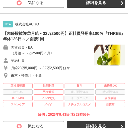
気になる
詳細を見る
株式会社ACRO
NEW
【未経験歓迎◎月給～32万2500円】正社員登用率100％『THREE』
年休126日～／面接1回
美容部員・BA
（月給～32万2500円／月1 …
契約社員
月給23万5,000円 ～ 32万2,500円 ほか
東京・神奈川・千葉
正社員登用
社割制度
賞与
未経験OK
学生OK
男女歓迎
週3日勤務OK
時短勤務OK
ネイルOK
ノルマなし
オープニング
店長候補
スキンケア
メイク
ナチュラルコスメ
百貨店
締切：2026年9月3日(木) 23時59分
気になる
詳細を見る