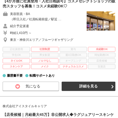
【4か月後に社員登用・入社日相談可】コスメセレクトショップの販
売スタッフを募集！コスメ未経験OK♡
美容部員・BA
（即日入社／社員転籍前提／駅近 …
紹介予定派遣
時給1,410円 ～
東京・神奈川エリア／フルーツギャザリング
正社員登用
社割制度
賞与
未経験OK
学生OK
男女歓迎
週3日勤務OK
時短勤務OK
ネイルOK
ノルマなし
オープニング
店長候補
スキンケア
メイク
ナチュラルコスメ
百貨店
履歴書不要
転職サポートあり
気になる
詳細を見る
株式会社アイスタイルキャリア
【店長候補｜月給最大45万】非公開求人◆ラグジュアリースキンケ