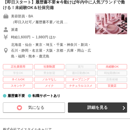
【即日スタート】履歴書不要★今動けば年内中に人気ブランドで働
ける！未経験OK＆社保完備
美容部員・BA
（即日入社可／履歴書不要／社員 …
派遣
時給1,600円 ～ 1,880円 ほか
北海道・仙台・東京・埼玉・千葉・神奈川・新潟・
石川・静岡・名古屋・大阪・京都・兵庫・岡山・広
島・福岡・熊本・鹿児島
正社員登用
社割制度
賞与
未経験OK
学生OK
男女歓迎
週3日勤務OK
時短勤務OK
ネイルOK
ノルマなし
オープニング
店長候補
スキンケア
メイク
ナチュラルコスメ
百貨店
履歴書不要
転職サポートあり
気になる
詳細を見る
株式会社アイスタイルキャリア