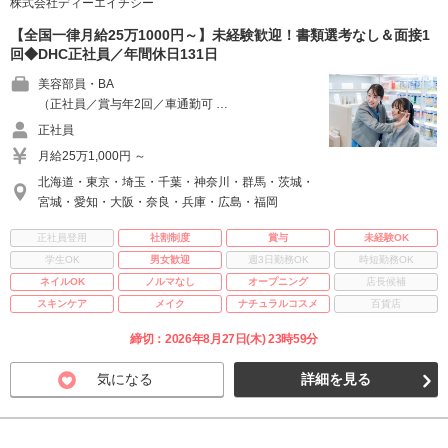
株式会社ディーエイチシー
【全国一律月給25万1000円～】未経験歓迎！書類選考なし＆面接1
回◆DHC正社員／年間休日131日
美容部員・BA
（正社員／賞与年2回／車通勤可 …
正社員
月給25万1,000円 ～
北海道・東京・埼玉・千葉・神奈川・群馬・茨城・
宮城・愛知・大阪・奈良・兵庫・広島・福岡
正社員登用
社割制度
賞与
未経験OK
学生OK
男女歓迎
週3日勤務OK
時短勤務OK
ネイルOK
ノルマなし
オープニング
店長候補
スキンケア
メイク
ナチュラルコスメ
百貨店
締切：2026年8月27日(木) 23時59分
気になる
詳細を見る