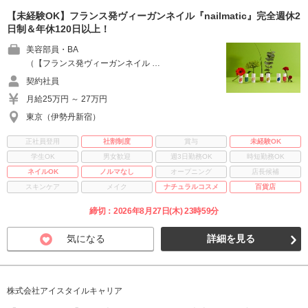
【未経験OK】フランス発ヴィーガンネイル『nailmatic』完全週休2
日制＆年休120日以上！
美容部員・BA
（【フランス発ヴィーガンネイル …
契約社員
月給25万円 ～ 27万円
東京（伊勢丹新宿）
正社員登用
社割制度
賞与
未経験OK
学生OK
男女歓迎
週3日勤務OK
時短勤務OK
ネイルOK
ノルマなし
オープニング
店長候補
スキンケア
メイク
ナチュラルコスメ
百貨店
締切：2026年8月27日(木) 23時59分
気になる
詳細を見る
株式会社アイスタイルキャリア