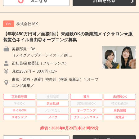
気になる
詳細を見る
株式会社IMK
PR
【年収450万円可／面接1回】未経験OKの新業態メイクサロン★服
装髪色ネイル自由◎オープニング募集
美容部員・BA
（メイクアップアーティスト／副 …
正社員/業務委託（フリーランス）
月給23万円 ～ 30万円 ほか
東京（渋谷・新宿）神奈川（横浜 ※新店）＼オープ
ニング募集／
正社員登用
社割制度
賞与
未経験OK
学生OK
男女歓迎
週3日勤務OK
時短勤務OK
ネイルOK
ノルマなし
オープニング
店長候補
スキンケア
メイク
ナチュラルコスメ
百貨店
締切：2026年8月20日(木) 23時59分