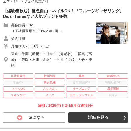
エフ・ジー・ジェイ株式会社
【経験者歓迎】髪色自由・ネイルOK！『フルーツギャザリング』
Dior、hinceなど人気ブランド多数
美容部員・BA
（正社員登用率100％／年2回 …
契約社員
月給20万2,000円 ～ ほか
東京・千葉（船橋）・神奈川（海老名）・群馬（高
崎）・静岡・石川（金沢）・兵庫（姫路）大分・沖
縄
正社員登用
社割制度
賞与
未経験OK
学生OK
男女歓迎
週3日勤務OK
時短勤務OK
ネイルOK
ノルマなし
オープニング
店長候補
スキンケア
メイク
ナチュラルコスメ
百貨店
締切：2026年8月24日(月) 23時59分
気になる
詳細を見る