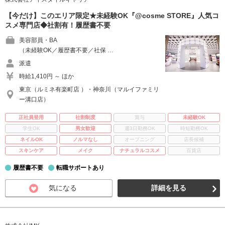
【今だけ】このエリア限定★未経験OK『@cosme STORE』人気コ
スメ専門店◆社割有！履歴書不要
美容部員・BA
（未経験OK／履歴書不要／社保 …
派遣
時給1,410円 ～ ほか
東京（ルミネ有楽町店 ）・神奈川（マルイファミリ
ー溝口店）
正社員登用
社割制度
賞与
未経験OK
学生OK
男女歓迎
週3日勤務OK
時短勤務OK
ネイルOK
ノルマなし
オープニング
店長候補
スキンケア
メイク
ナチュラルコスメ
百貨店
履歴書不要
転職サポートあり
気になる
詳細を見る