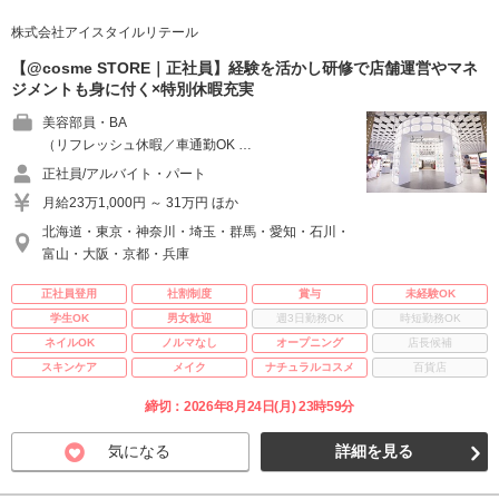
株式会社アイスタイルリテール
【@cosme STORE｜正社員】経験を活かし研修で店舗運営やマネ
ジメントも身に付く×特別休暇充実
美容部員・BA
（リフレッシュ休暇／車通勤OK …
正社員/アルバイト・パート
月給23万1,000円 ～ 31万円 ほか
北海道・東京・神奈川・埼玉・群馬・愛知・石川・
富山・大阪・京都・兵庫
正社員登用
社割制度
賞与
未経験OK
学生OK
男女歓迎
週3日勤務OK
時短勤務OK
ネイルOK
ノルマなし
オープニング
店長候補
スキンケア
メイク
ナチュラルコスメ
百貨店
締切：2026年8月24日(月) 23時59分
気になる
詳細を見る