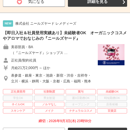
気になる
詳細を見る
株式会社 ニールズヤード レメディーズ
NEW
【即日入社＆社員登用実績あり】未経験者OK オーガニックコスメ
やアロマでおなじみの『ニールズヤード』
美容部員・BA
（『ニールズヤード』ショップス …
正社員/契約社員
月給21万2,000円 ～ ほか
表参道・銀座・東京・池袋・新宿・渋谷・吉祥寺・
立川・横浜・静岡・大阪・京都・広島・福岡・熊本
正社員登用
社割制度
賞与
未経験OK
学生OK
男女歓迎
週3日勤務OK
時短勤務OK
ネイルOK
ノルマなし
オープニング
店長候補
スキンケア
メイク
ナチュラルコスメ
百貨店
締切：2026年9月3日(木) 23時59分