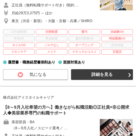
正社員（無料転職サポート付き）/契約 …
月給29万3,375円 ～ ほか
東京（渋谷・新宿）・大阪・京都・兵庫／SHIRO
正社員登用
社割制度
賞与
未経験OK
学生OK
男女歓迎
週3日勤務OK
時短勤務OK
ネイルOK
ノルマなし
オープニング
店長候補
スキンケア
メイク
ナチュラルコスメ
百貨店
履歴書・職務経歴書添削あり
面接対策あり
気になる
詳細を見る
株式会社アイスタイルキャリア
【8～9月入社希望の方へ】働きながら転職活動◎正社員×非公開求
人◆美容業界専門の転職サポート
美容部員・BA
（8～9月入社／スピード選考／ …