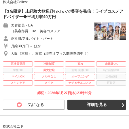
株式会社Cellest
【3名限定】未経験大歓迎◎TikTokで美容を発信！ライブコスメア
ドバイザー◆平均月収40万円
美容部員・BA
（美容部員・BA・美容コスメア …
正社員/アルバイト・パート
月給30万円 ～ ほか
大阪（本町）、東京（現在オフィス開設準備中！）
正社員登用
社割制度
賞与
未経験OK
学生OK
男女歓迎
週3日勤務OK
時短勤務OK
ネイルOK
ノルマなし
オープニング
店長候補
スキンケア
メイク
ナチュラルコスメ
百貨店
締切：2026年8月27日(木) 23時59分
気になる
詳細を見る
株式会社ニド