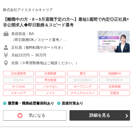
株式会社アイスタイルキャリア
【離職中の方・8～9月退職予定の方へ】最短1週間で内定◎正社員×
非公開求人◆即日勤務＆スピード選考
美容部員・BA
（即日勤務OK／スピード選考／ …
正社員（無料転職サポート付き）
月給23万円 ～ 36万円
全国（※希望勤務地はご相談ください。）
正社員登用
社割制度
賞与
未経験OK
学生OK
男女歓迎
週3日勤務OK
時短勤務OK
ネイルOK
ノルマなし
オープニング
店長候補
スキンケア
メイク
ナチュラルコスメ
百貨店
履歴書・職務経歴書添削あり
面接対策あり
気になる
詳細を見る