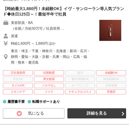
【時給最大1,880円！未経験OK】イヴ・サンローラン等人気ブラン
ド◆休日125日～！最短半年で社員
美容部員・BA
（全国／月給30万可／社員登用 …
派遣
時給1,600円 ～ 1,880円 ほか
東京・埼玉・千葉・神奈川・北海道・新潟・石川・
静岡・愛知・大阪・京都・兵庫・岡山・広島・福
岡・熊本・鹿児島
正社員登用
社割制度
賞与
未経験OK
学生OK
男女歓迎
週3日勤務OK
時短勤務OK
ネイルOK
ノルマなし
オープニング
店長候補
スキンケア
メイク
ナチュラルコスメ
百貨店
履歴書不要
転職サポートあり
気になる
詳細を見る