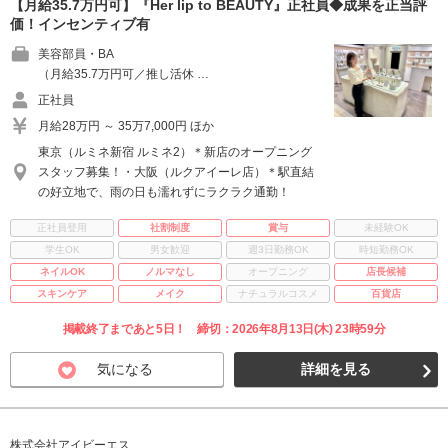
【月給35.7万円可】『Her lip to BEAUTY』正社員◆成果を正当評
価！インセンティブ有
美容部員・BA
（月給35.7万円可／推し活休 …
正社員
月給28万円 ～ 35万7,000円 ほか
東京（ルミネ新宿 ルミネ2）＊新店のオープニング
スタッフ募集！・大阪（ルクアイーレ店）＊駅直結
の好立地で、雨の日も濡れずにラクラク通勤！
正社員登用
社割制度
賞与
未経験OK
学生OK
男女歓迎
週3日勤務OK
時短勤務OK
ネイルOK
ノルマなし
オープニング
店長候補
スキンケア
メイク
ナチュラルコスメ
百貨店
掲載終了まであと5日！ 締切：2026年8月13日(木) 23時59分
気になる
詳細を見る
株式会社アイビーエス