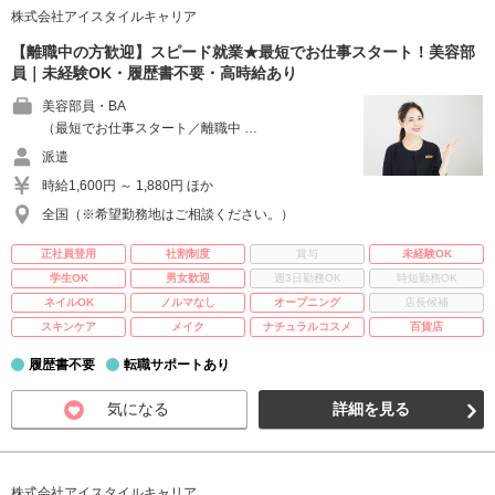
株式会社アイスタイルキャリア
【離職中の方歓迎】スピード就業★最短でお仕事スタート！美容部
員｜未経験OK・履歴書不要・高時給あり
美容部員・BA
（最短でお仕事スタート／離職中 …
派遣
時給1,600円 ～ 1,880円 ほか
全国（※希望勤務地はご相談ください。）
正社員登用
社割制度
賞与
未経験OK
学生OK
男女歓迎
週3日勤務OK
時短勤務OK
ネイルOK
ノルマなし
オープニング
店長候補
スキンケア
メイク
ナチュラルコスメ
百貨店
履歴書不要
転職サポートあり
気になる
詳細を見る
株式会社アイスタイルキャリア