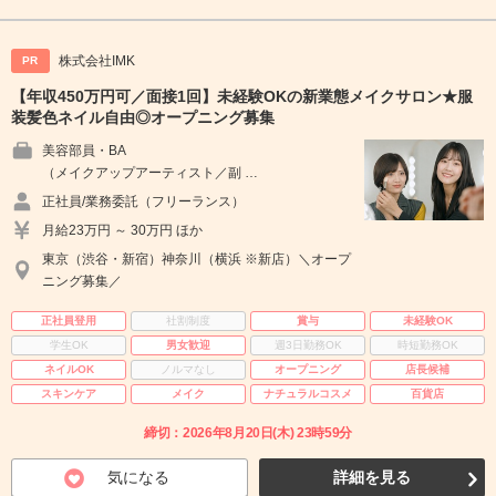
株式会社IMK
PR
【年収450万円可／面接1回】未経験OKの新業態メイクサロン★服
装髪色ネイル自由◎オープニング募集
美容部員・BA
（メイクアップアーティスト／副 …
正社員/業務委託（フリーランス）
月給23万円 ～ 30万円 ほか
東京（渋谷・新宿）神奈川（横浜 ※新店）＼オープ
ニング募集／
正社員登用
社割制度
賞与
未経験OK
学生OK
男女歓迎
週3日勤務OK
時短勤務OK
ネイルOK
ノルマなし
オープニング
店長候補
スキンケア
メイク
ナチュラルコスメ
百貨店
締切：2026年8月20日(木) 23時59分
気になる
詳細を見る