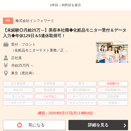
1件目～30件目を表示
株式会社インフォワード
PR
【未経験◎月給25万～】美容本社職◆化粧品モニター受付＆データ
入力◆年休129日＆5連休取得可！
受付・フロント
（化粧品モニターテスト業務／正 …
正社員
月給25万円 ～
東京（恵比寿）
正社員登用
社割制度
賞与
未経験OK
学生OK
男女歓迎
週3日勤務OK
時短勤務OK
ネイルOK
ノルマなし
オープニング
店長候補
スキンケア
メイク
ナチュラルコスメ
百貨店
締切：2026年8月17日(月) 23時59分
気になる
詳細を見る