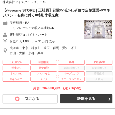
株式会社アイスタイルリテール
【@cosme STORE｜正社員】経験を活かし研修で店舗運営やマネ
ジメントも身に付く×特別休暇充実
美容部員・BA
（リフレッシュ休暇／車通勤OK …
正社員/アルバイト・パート
月給23万1,000円 ～ 31万円 ほか
北海道・東京・神奈川・埼玉・群馬・愛知・石川・
富山・大阪・京都・兵庫
正社員登用
社割制度
賞与
未経験OK
学生OK
男女歓迎
週3日勤務OK
時短勤務OK
ネイルOK
ノルマなし
オープニング
店長候補
スキンケア
メイク
ナチュラルコスメ
百貨店
締切：2026年8月24日(月) 23時59分
気になる
詳細を見る