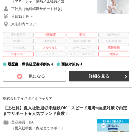
（マネージャー候補／正社員／面 …
正社員（無料転職サポート付き）
月給32万円 ～
東京都内エリア
正社員登用
社割制度
賞与
未経験OK
学生OK
男女歓迎
週3日勤務OK
時短勤務OK
ネイルOK
ノルマなし
オープニング
店長候補
スキンケア
メイク
ナチュラルコスメ
百貨店
履歴書・職務経歴書添削あり
面接対策あり
気になる
詳細を見る
株式会社アイスタイルキャリア
【正社員】夏入社歓迎◎未経験OK！スピード選考×面接対策で内定
までサポート★人気ブランド多数！
美容部員・BA
（夏入社特集／内定までサポート …