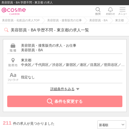
美容部員・BA 学歴不問 - 東京都 の求人
美容部員・化粧品の求人TOP
美容部員・接客販売の仕事
美容部員・BA
東京都
美容部員・BA 学歴不問 - 東京都の求人一覧
美容部員・接客販売の求人・お仕事
美容部員・BA
東京都
中央区／千代田区／渋谷区／新宿区／港区／目黒区／世田谷区／品川区／豊島区／北区／足立区／台東区／武蔵野市／中野区／三鷹市／町田市／多摩市／立川市／国分寺市／小金井市／八王子市／西東京市／東京都その他
指定なし
希望する条件
詳細条件をみる
学歴不問
条件を変更する
211
件の求人が見つかりました