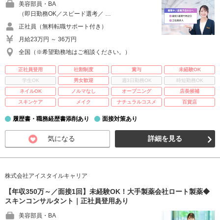
美容部員・BA
（即日勤務OK／スピード選考／ …
正社員（無料転職サポート付き）
月給23万円 ～ 36万円
全国（※希望勤務地はご相談ください。）
正社員登用
社割制度
賞与
未経験OK
学生OK
男女歓迎
週3日勤務OK
時短勤務OK
ネイルOK
ノルマなし
オープニング
店長候補
スキンケア
メイク
ナチュラルコスメ
百貨店
履歴書・職務経歴書添削あり
面接対策あり
気になる
詳細を見る
株式会社アイスタイルキャリア
【年収350万～／面接1回】未経験OK！大手製薬会社ロート製薬◆
スキンコンサルタント｜正社員登用あり
美容部員・BA