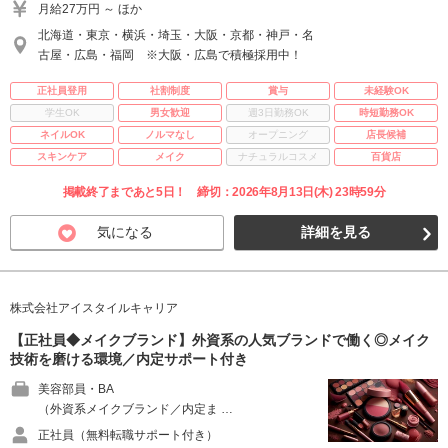
月給27万円 ～ ほか
北海道・東京・横浜・埼玉・大阪・京都・神戸・名
古屋・広島・福岡 ※大阪・広島で積極採用中！
正社員登用
社割制度
賞与
未経験OK
学生OK
男女歓迎
週3日勤務OK
時短勤務OK
ネイルOK
ノルマなし
オープニング
店長候補
スキンケア
メイク
ナチュラルコスメ
百貨店
掲載終了まであと5日！ 締切：2026年8月13日(木) 23時59分
気になる
詳細を見る
株式会社アイスタイルキャリア
【正社員◆メイクブランド】外資系の人気ブランドで働く◎メイク
技術を磨ける環境／内定サポート付き
美容部員・BA
（外資系メイクブランド／内定ま …
正社員（無料転職サポート付き）