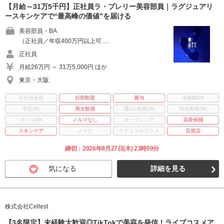
【月給～31万5千円】正社員ラ・プレリー美容部員｜ラグジュアリ
ースキンケアで“最高峰の価値”を届ける
美容部員・BA
（正社員／年収400万円以上可 …
正社員
月給26万円 ～ 31万5,000円 ほか
東京・大阪
正社員登用
社割制度
賞与
未経験OK
学生OK
男女歓迎
週3日勤務OK
時短勤務OK
ネイルOK
ノルマなし
オープニング
店長候補
スキンケア
メイク
ナチュラルコスメ
百貨店
締切：2026年8月27日(木) 23時59分
気になる
詳細を見る
株式会社Cellest
【3名限定】未経験大歓迎◎TikTokで美容を発信！ライブコスメア