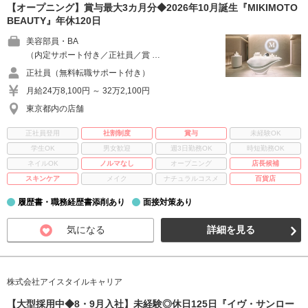
【オープニング】賞与最大3カ月分◆2026年10月誕生『MIKIMOTO
BEAUTY』年休120日
美容部員・BA
（内定サポート付き／正社員／賞 …
正社員（無料転職サポート付き）
月給24万8,100円 ～ 32万2,100円
東京都内の店舗
正社員登用
社割制度
賞与
未経験OK
学生OK
男女歓迎
週3日勤務OK
時短勤務OK
ネイルOK
ノルマなし
オープニング
店長候補
スキンケア
メイク
ナチュラルコスメ
百貨店
履歴書・職務経歴書添削あり
面接対策あり
気になる
詳細を見る
株式会社アイスタイルキャリア
【大型採用中◆8・9月入社】未経験◎休日125日『イヴ・サンロー