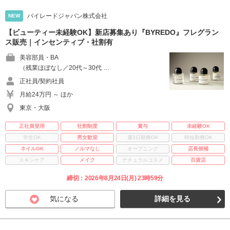
バイレードジャパン株式会社
NEW
【ビューティー未経験OK】新店募集あり『BYREDO』フレグラン
ス販売｜インセンティブ・社割有
美容部員・BA
（残業ほぼなし／20代～30代 …
正社員/契約社員
月給24万円 ～ ほか
東京・大阪
正社員登用
社割制度
賞与
未経験OK
学生OK
男女歓迎
週3日勤務OK
時短勤務OK
ネイルOK
ノルマなし
オープニング
店長候補
スキンケア
メイク
ナチュラルコスメ
百貨店
締切：2026年8月24日(月) 23時59分
気になる
詳細を見る