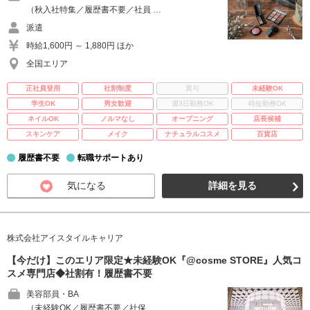
（秋入社特集／履歴書不要／社員 …
派遣
時給1,600円 ～ 1,880円 ほか
全国エリア
正社員登用
社割制度
賞与
未経験OK
学生OK
男女歓迎
週3日勤務OK
時短勤務OK
ネイルOK
ノルマなし
オープニング
店長候補
スキンケア
メイク
ナチュラルコスメ
百貨店
履歴書不要
転職サポートあり
気になる
詳細を見る
株式会社アイスタイルキャリア
【今だけ】このエリア限定★未経験OK『@cosme STORE』人気コ
スメ専門店◆社割有！履歴書不要
美容部員・BA
（未経験OK／履歴書不要／社保 …