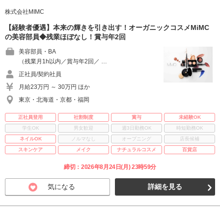
株式会社MIMC
【経験者優遇】本来の輝きを引き出す！オーガニックコスメMiMC
の美容部員◆残業ほぼなし！賞与年2回
美容部員・BA
（残業月1h以内／賞与年2回／ …
正社員/契約社員
月給23万円 ～ 30万円 ほか
東京・北海道・京都・福岡
正社員登用
社割制度
賞与
未経験OK
学生OK
男女歓迎
週3日勤務OK
時短勤務OK
ネイルOK
ノルマなし
オープニング
店長候補
スキンケア
メイク
ナチュラルコスメ
百貨店
締切：2026年8月24日(月) 23時59分
気になる
詳細を見る