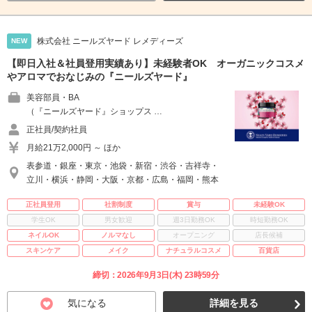
株式会社 ニールズヤード レメディーズ
NEW
【即日入社＆社員登用実績あり】未経験者OK オーガニックコスメ
やアロマでおなじみの『ニールズヤード』
美容部員・BA
（『ニールズヤード』ショップス …
正社員/契約社員
月給21万2,000円 ～ ほか
表参道・銀座・東京・池袋・新宿・渋谷・吉祥寺・
立川・横浜・静岡・大阪・京都・広島・福岡・熊本
正社員登用
社割制度
賞与
未経験OK
学生OK
男女歓迎
週3日勤務OK
時短勤務OK
ネイルOK
ノルマなし
オープニング
店長候補
スキンケア
メイク
ナチュラルコスメ
百貨店
締切：2026年9月3日(木) 23時59分
気になる
詳細を見る