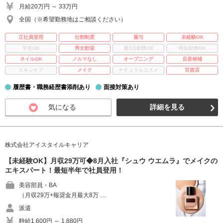
月給20万円 ～ 33万円
全国（※希望勤務地はご相談ください）
正社員登用
社割制度
賞与
未経験OK
学生OK
男女歓迎
週3日勤務OK
時短勤務OK
ネイルOK
ノルマなし
オープニング
店長候補
スキンケア
メイク
ナチュラルコスメ
百貨店
履歴書・職務経歴書添削あり
面接対策あり
気になる
詳細を見る
株式会社アイスタイルキャリア
【未経験OK】月収29万可◆8月入社『シュウ ウエムラ』でメイクの
エキスパート！最短半年で社員登用！
美容部員・BA
（月収29万+報奨金月最大8万 …
派遣
時給1,600円 ～ 1,880円