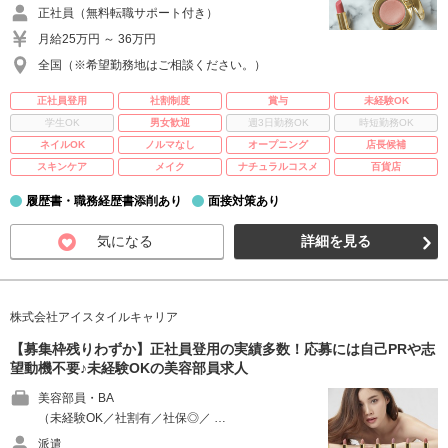
正社員（無料転職サポート付き）
月給25万円 ～ 36万円
全国（※希望勤務地はご相談ください。）
正社員登用
社割制度
賞与
未経験OK
学生OK
男女歓迎
週3日勤務OK
時短勤務OK
ネイルOK
ノルマなし
オープニング
店長候補
スキンケア
メイク
ナチュラルコスメ
百貨店
履歴書・職務経歴書添削あり
面接対策あり
気になる
詳細を見る
株式会社アイスタイルキャリア
【募集枠残りわずか】正社員登用の実績多数！応募には自己PRや志
望動機不要♪未経験OKの美容部員求人
美容部員・BA
（未経験OK／社割有／社保◎／ …
派遣