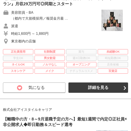
ラン』月収29万円可◎同期とスタート
美容部員・BA
（都内で大規模採用／報奨金月最 …
派遣
時給1,600円 ～ 1,880円
東京都内の店舗
正社員登用
社割制度
賞与
未経験OK
学生OK
男女歓迎
週3日勤務OK
時短勤務OK
ネイルOK
ノルマなし
オープニング
店長候補
スキンケア
メイク
ナチュラルコスメ
百貨店
気になる
詳細を見る
株式会社アイスタイルキャリア
【離職中の方・8～9月退職予定の方へ】最短1週間で内定◎正社員×
非公開求人◆即日勤務＆スピード選考