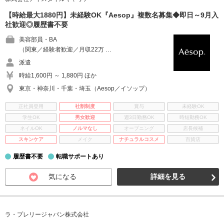
【時給最大1880円】未経験OK『Aesop』複数名募集◆即日～9月入
社歓迎◎履歴書不要
美容部員・BA
（関東／経験者歓迎／月収22万 …
派遣
時給1,600円 ～ 1,880円 ほか
東京・神奈川・千葉・埼玉（Aesop／イソップ）
正社員登用
社割制度
賞与
未経験OK
学生OK
男女歓迎
週3日勤務OK
時短勤務OK
ネイルOK
ノルマなし
オープニング
店長候補
スキンケア
メイク
ナチュラルコスメ
百貨店
履歴書不要
転職サポートあり
気になる
詳細を見る
ラ・プレリージャパン株式会社