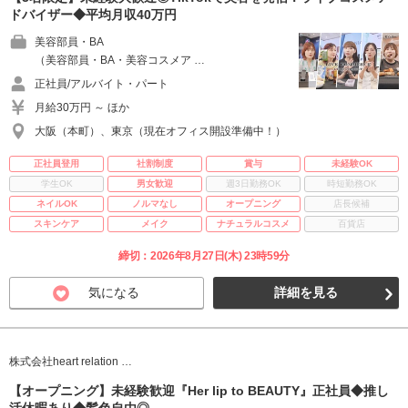
ドバイザー◆平均月収40万円
美容部員・BA
（美容部員・BA・美容コスメア …
正社員/アルバイト・パート
月給30万円 ～ ほか
大阪（本町）、東京（現在オフィス開設準備中！）
正社員登用
社割制度
賞与
未経験OK
学生OK
男女歓迎
週3日勤務OK
時短勤務OK
ネイルOK
ノルマなし
オープニング
店長候補
スキンケア
メイク
ナチュラルコスメ
百貨店
締切：2026年8月27日(木) 23時59分
気になる
詳細を見る
株式会社heart relation …
【オープニング】未経験歓迎『Her lip to BEAUTY』正社員◆推し