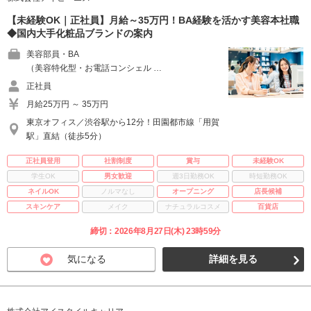
【未経験OK｜正社員】月給～35万円！BA経験を活かす美容本社職
◆国内大手化粧品ブランドの案内
美容部員・BA
（美容特化型・お電話コンシェル …
正社員
月給25万円 ～ 35万円
東京オフィス／渋谷駅から12分！田園都市線「用賀
駅」直結（徒歩5分）
正社員登用
社割制度
賞与
未経験OK
学生OK
男女歓迎
週3日勤務OK
時短勤務OK
ネイルOK
ノルマなし
オープニング
店長候補
スキンケア
メイク
ナチュラルコスメ
百貨店
締切：2026年8月27日(木) 23時59分
気になる
詳細を見る