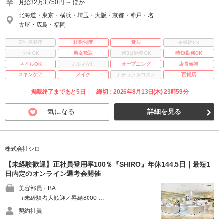
月給32万3,750円 ～ ほか
北海道・東京・横浜・埼玉・大阪・京都・神戸・名
古屋・広島・福岡
正社員登用
社割制度
賞与
未経験OK
学生OK
男女歓迎
週3日勤務OK
時短勤務OK
ネイルOK
ノルマなし
オープニング
店長候補
スキンケア
メイク
ナチュラルコスメ
百貨店
掲載終了まであと5日！ 締切：2026年8月13日(木) 23時59分
気になる
詳細を見る
株式会社シロ
【未経験歓迎】正社員登用率100％『SHIRO』年休144.5日｜最短1
日内定のオンライン選考会開催
美容部員・BA
（未経験者大歓迎／昇給8000 …
契約社員