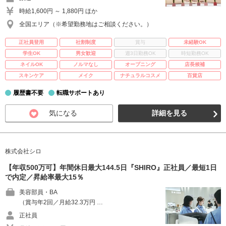
時給1,600円 ～ 1,880円 ほか
全国エリア（※希望勤務地はご相談ください。）
正社員登用
社割制度
賞与
未経験OK
学生OK
男女歓迎
週3日勤務OK
時短勤務OK
ネイルOK
ノルマなし
オープニング
店長候補
スキンケア
メイク
ナチュラルコスメ
百貨店
履歴書不要
転職サポートあり
気になる
詳細を見る
株式会社シロ
【年収500万可】年間休日最大144.5日『SHIRO』正社員／最短1日
で内定／昇給率最大15％
美容部員・BA
（賞与年2回／月給32.3万円 …
正社員