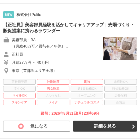
株式会社Polite
NEW
【正社員】美容部員経験を活かしてキャリアアップ｜売場づくり・
販促提案に携わるラウンダー
美容部員・BA
（月給40万可／賞与有／年休1 …
正社員
月給27万円 ～ 40万円
東京（首都圏エリア全域）
正社員登用
社割制度
賞与
未経験OK
学生OK
男女歓迎
週3日勤務OK
時短勤務OK
ネイルOK
ノルマなし
オープニング
店長候補
スキンケア
メイク
ナチュラルコスメ
百貨店
締切：2026年8月31日(月) 23時59分
気になる
詳細を見る