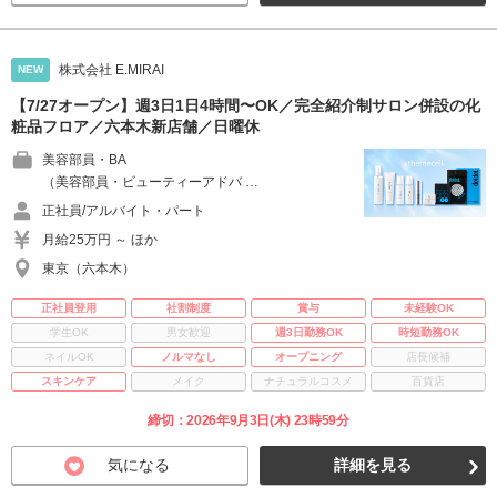
株式会社 E.MIRAI
NEW
【7/27オープン】週3日1日4時間〜OK／完全紹介制サロン併設の化
粧品フロア／六本木新店舗／日曜休
美容部員・BA
（美容部員・ビューティーアドバ …
正社員/アルバイト・パート
月給25万円 ～ ほか
東京（六本木）
正社員登用
社割制度
賞与
未経験OK
学生OK
男女歓迎
週3日勤務OK
時短勤務OK
ネイルOK
ノルマなし
オープニング
店長候補
スキンケア
メイク
ナチュラルコスメ
百貨店
締切：2026年9月3日(木) 23時59分
気になる
詳細を見る