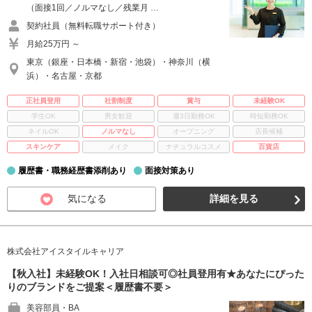
（面接1回／ノルマなし／残業月 …
契約社員（無料転職サポート付き）
月給25万円 ～
東京（銀座・日本橋・新宿・池袋）・神奈川（横
浜）・名古屋・京都
正社員登用
社割制度
賞与
未経験OK
学生OK
男女歓迎
週3日勤務OK
時短勤務OK
ネイルOK
ノルマなし
オープニング
店長候補
スキンケア
メイク
ナチュラルコスメ
百貨店
履歴書・職務経歴書添削あり
面接対策あり
気になる
詳細を見る
株式会社アイスタイルキャリア
【秋入社】未経験OK！入社日相談可◎社員登用有★あなたにぴった
りのブランドをご提案＜履歴書不要＞
美容部員・BA