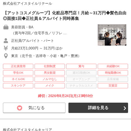
株式会社アイスタイルリテール
【アットコスメグループ】化粧品専門店！月給～31万円◆髪色自由
◎面接1回◆正社員＆アルバイト同時募集
美容部員・BA
（賞与年2回／住宅手当／リフレ …
正社員/アルバイト・パート
月給23万1,000円 ～ 31万円 ほか
東京（北千住・吉祥寺・小岩・亀戸・豊洲）
正社員登用
社割制度
賞与
未経験OK
学生OK
男女歓迎
週3日勤務OK
時短勤務OK
ネイルOK
ノルマなし
オープニング
店長候補
スキンケア
メイク
ナチュラルコスメ
百貨店
締切：2026年8月24日(月) 23時59分
気になる
詳細を見る
株式会社アイスタイルキャリア