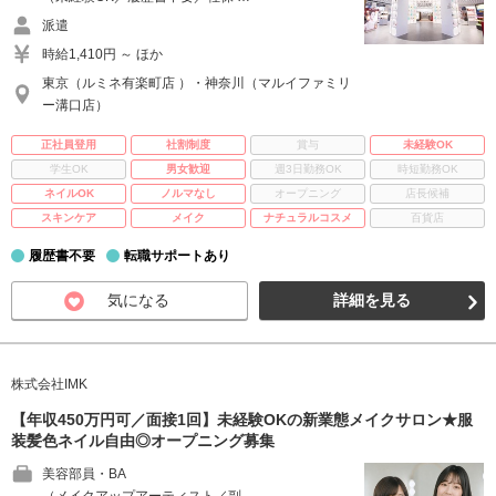
派遣
時給1,410円 ～ ほか
東京（ルミネ有楽町店 ）・神奈川（マルイファミリ
ー溝口店）
正社員登用
社割制度
賞与
未経験OK
学生OK
男女歓迎
週3日勤務OK
時短勤務OK
ネイルOK
ノルマなし
オープニング
店長候補
スキンケア
メイク
ナチュラルコスメ
百貨店
履歴書不要
転職サポートあり
気になる
詳細を見る
株式会社IMK
【年収450万円可／面接1回】未経験OKの新業態メイクサロン★服
装髪色ネイル自由◎オープニング募集
美容部員・BA