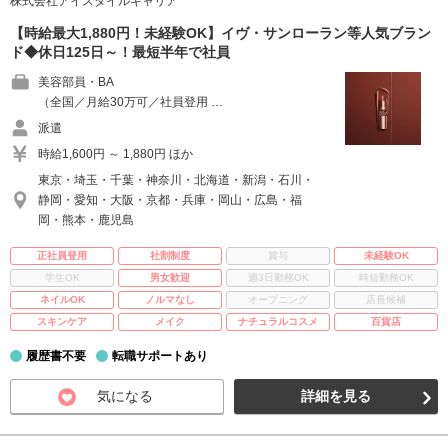
株式会社アイスタイルキャリア
【時給最大1,880円！未経験OK】イヴ・サンローラン等人気ブラン
ド◆休日125日～！最短半年で社員
美容部員・BA
（全国／月給30万可／社員登用 …
派遣
時給1,600円 ～ 1,880円 ほか
東京・埼玉・千葉・神奈川・北海道・新潟・石川・
静岡・愛知・大阪・京都・兵庫・岡山・広島・福
岡・熊本・鹿児島
正社員登用
社割制度
賞与
未経験OK
学生OK
男女歓迎
週3日勤務OK
時短勤務OK
ネイルOK
ノルマなし
オープニング
店長候補
スキンケア
メイク
ナチュラルコスメ
百貨店
履歴書不要
転職サポートあり
気になる
詳細を見る