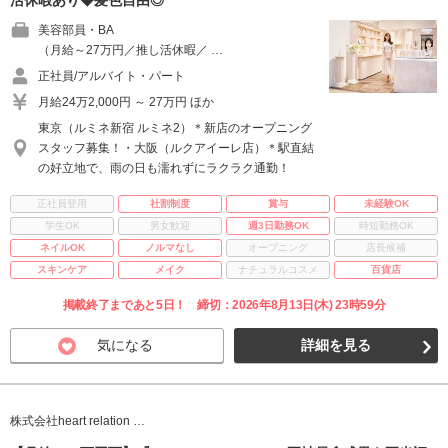
活休暇あり◆髪色自由◎
美容部員・BA
（月給～27万円／推し活休暇／ …
正社員/アルバイト・パート
月給24万2,000円 ～ 27万円 ほか
東京（ルミネ新宿 ルミネ2）＊新店のオープニング
スタッフ募集！・大阪（ルクアイーレ店）＊駅直結
の好立地で、雨の日も濡れずにラクラク通勤！
正社員登用
社割制度
賞与
未経験OK
学生OK
男女歓迎
週3日勤務OK
時短勤務OK
ネイルOK
ノルマなし
オープニング
店長候補
スキンケア
メイク
ナチュラルコスメ
百貨店
掲載終了まであと5日！ 締切：2026年8月13日(木) 23時59分
気になる
詳細を見る
株式会社heart relation …