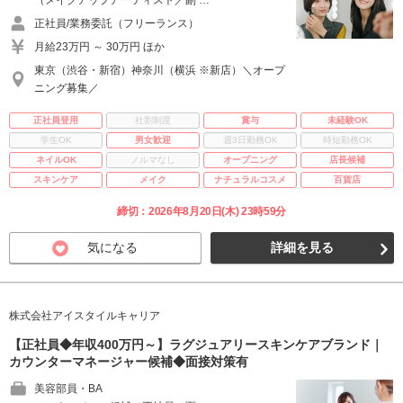
（メイクアップアーティスト／副 …
正社員/業務委託（フリーランス）
月給23万円 ～ 30万円 ほか
東京（渋谷・新宿）神奈川（横浜 ※新店）＼オープ
ニング募集／
正社員登用
社割制度
賞与
未経験OK
学生OK
男女歓迎
週3日勤務OK
時短勤務OK
ネイルOK
ノルマなし
オープニング
店長候補
スキンケア
メイク
ナチュラルコスメ
百貨店
締切：2026年8月20日(木) 23時59分
気になる
詳細を見る
株式会社アイスタイルキャリア
【正社員◆年収400万円～】ラグジュアリースキンケアブランド｜
カウンターマネージャー候補◆面接対策有
美容部員・BA