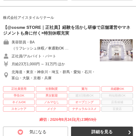
株式会社アイスタイルリテール
【@cosme STORE｜正社員】経験を活かし研修で店舗運営やマネ
ジメントも身に付く×特別休暇充実
美容部員・BA
（リフレッシュ休暇／車通勤OK …
正社員/アルバイト・パート
月給23万1,000円 ～ 31万円 ほか
北海道・東京・神奈川・埼玉・群馬・愛知・石川・
富山・大阪・京都・兵庫
正社員登用
社割制度
賞与
未経験OK
学生OK
男女歓迎
週3日勤務OK
時短勤務OK
ネイルOK
ノルマなし
オープニング
店長候補
スキンケア
メイク
ナチュラルコスメ
百貨店
締切：2026年8月24日(月) 23時59分
気になる
詳細を見る