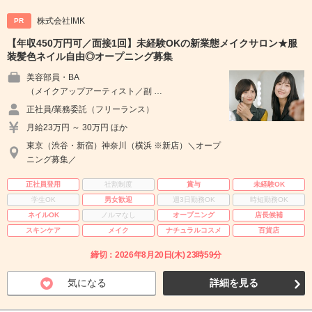
株式会社IMK
PR
【年収450万円可／面接1回】未経験OKの新業態メイクサロン★服
装髪色ネイル自由◎オープニング募集
美容部員・BA
（メイクアップアーティスト／副 …
正社員/業務委託（フリーランス）
月給23万円 ～ 30万円 ほか
東京（渋谷・新宿）神奈川（横浜 ※新店）＼オープ
ニング募集／
正社員登用
社割制度
賞与
未経験OK
学生OK
男女歓迎
週3日勤務OK
時短勤務OK
ネイルOK
ノルマなし
オープニング
店長候補
スキンケア
メイク
ナチュラルコスメ
百貨店
締切：2026年8月20日(木) 23時59分
気になる
詳細を見る