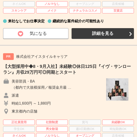
ネイルOK
ノルマなし
オープニング
店長候補
スキンケア
メイク
ナチュラルコスメ
百貨店
来社なしでお仕事決定
継続的な案件紹介の可能性あり
気になる
詳細を見る
株式会社アイスタイルキャリア
PR
【大型採用中◆8・9月入社】未経験◎休日125日『イヴ・サンロー
ラン』月収29万円可◎同期とスタート
美容部員・BA
（都内で大規模採用／報奨金月最 …
派遣
時給1,600円 ～ 1,880円
東京都内の店舗
正社員登用
社割制度
賞与
未経験OK
学生OK
男女歓迎
週3日勤務OK
時短勤務OK
ネイルOK
ノルマなし
オープニング
店長候補