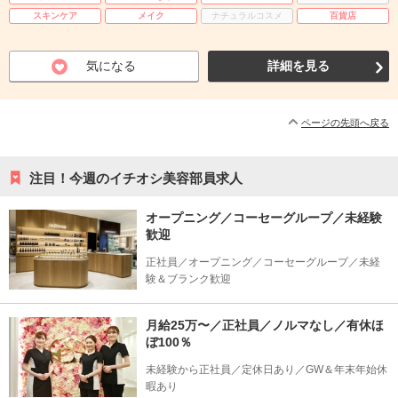
スキンケア
メイク
ナチュラルコスメ
百貨店
気になる
詳細を見る
ページの先頭へ戻る
注目！今週のイチオシ美容部員求人
オープニング／コーセーグループ／未経験
歓迎
正社員／オープニング／コーセーグループ／未経
験＆ブランク歓迎
月給25万〜／正社員／ノルマなし／有休ほ
ぼ100％
未経験から正社員／定休日あり／GW＆年末年始休
暇あり