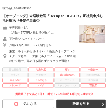
株式会社heart relation …
【オープニング】未経験歓迎『Her lip to BEAUTY』正社員◆推し
活休暇あり◆髪色自由◎
美容部員・BA
（月給～27万円／推し活休暇／ …
正社員/アルバイト・パート
月給24万2,000円 ～ 27万円 ほか
東京（ルミネ新宿 ルミネ2）＊新店のオープニング
スタッフ募集！・大阪（ルクアイーレ店）＊駅直結
の好立地で、雨の日も濡れずにラクラク通勤！
正社員登用
社割制度
賞与
未経験OK
学生OK
男女歓迎
週3日勤務OK
時短勤務OK
ネイルOK
ノルマなし
オープニング
店長候補
スキンケア
メイク
ナチュラルコスメ
百貨店
掲載終了まであと5日！ 締切：2026年8月13日(木) 23時59分
気になる
詳細を見る