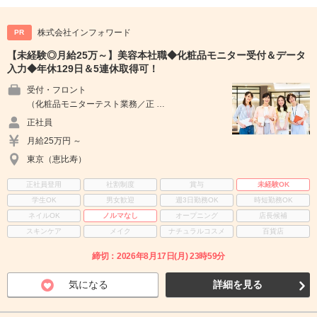
株式会社インフォワード
PR
【未経験◎月給25万～】美容本社職◆化粧品モニター受付＆データ
入力◆年休129日＆5連休取得可！
受付・フロント
（化粧品モニターテスト業務／正 …
正社員
月給25万円 ～
東京（恵比寿）
正社員登用
社割制度
賞与
未経験OK
学生OK
男女歓迎
週3日勤務OK
時短勤務OK
ネイルOK
ノルマなし
オープニング
店長候補
スキンケア
メイク
ナチュラルコスメ
百貨店
締切：2026年8月17日(月) 23時59分
気になる
詳細を見る