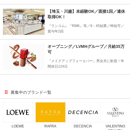
【埼玉・川越】未経験OK／面接1回／連休
取得OK！
『ランコム』『RMK』等／9：45始業／時短可／
賞与年2回
オープニング／LVMHグループ／月給35万
可
『メイクアップフォーエバー』男女共に歓迎！年
間休日124日
募集中のブランド一覧
LOEWE
RAFRA
DECENCIA
VALENTINO