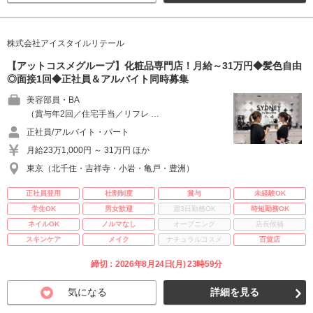
株式会社アイスタイルリテール
【アットコスメグループ】化粧品専門店！月給～31万円◆髪色自由
◎面接1回◆正社員＆アルバイト同時募集
美容部員・BA
（賞与年2回／住宅手当／リフレ …
正社員/アルバイト・パート
月給23万1,000円 ～ 31万円 ほか
東京（北千住・吉祥寺・小岩・亀戸・豊洲）
正社員登用
社割制度
賞与
未経験OK
学生OK
男女歓迎
週3日勤務OK
時短勤務OK
ネイルOK
ノルマなし
オープニング
店長候補
スキンケア
メイク
ナチュラルコスメ
百貨店
締切：2026年8月24日(月) 23時59分
気になる
詳細を見る