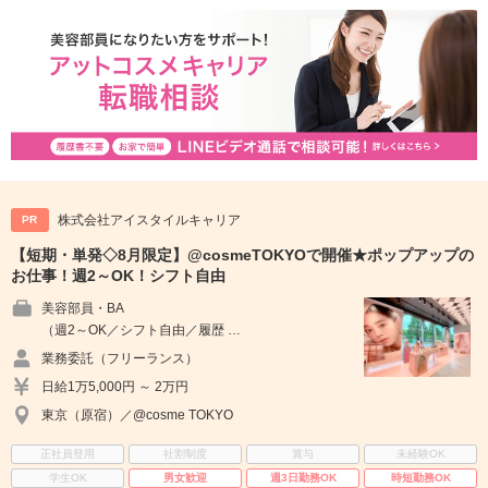
株式会社アイスタイルキャリア
PR
【短期・単発◇8月限定】@cosmeTOKYOで開催★ポップアップの
お仕事！週2～OK！シフト自由
美容部員・BA
（週2～OK／シフト自由／履歴 …
業務委託（フリーランス）
日給1万5,000円 ～ 2万円
東京（原宿）／@cosme TOKYO
正社員登用
社割制度
賞与
未経験OK
学生OK
男女歓迎
週3日勤務OK
時短勤務OK