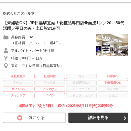
株式会社スズハル堂
【未経験OK】JR目黒駅直結！化粧品専門店◆面接1回／20～50代
活躍／平日のみ・土日祝のみ可
美容部員・BA
（正社員・アルバイト｜週4日～ …
アルバイト・パート/正社員
時給1,300円 ～ ほか
東京：アトレ目黒（目黒駅直結）
正社員登用
社割制度
賞与
未経験OK
学生OK
男女歓迎
週3日勤務OK
時短勤務OK
ネイルOK
ノルマなし
オープニング
店長候補
スキンケア
メイク
ナチュラルコスメ
百貨店
掲載終了まであと3日！ 締切：2026年8月11日(火) 23時59分
気になる
詳細を見る