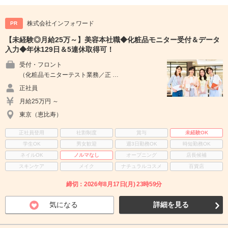
株式会社インフォワード
PR
【未経験◎月給25万～】美容本社職◆化粧品モニター受付＆データ
入力◆年休129日＆5連休取得可！
受付・フロント
（化粧品モニターテスト業務／正 …
正社員
月給25万円 ～
東京（恵比寿）
正社員登用
社割制度
賞与
未経験OK
学生OK
男女歓迎
週3日勤務OK
時短勤務OK
ネイルOK
ノルマなし
オープニング
店長候補
スキンケア
メイク
ナチュラルコスメ
百貨店
締切：2026年8月17日(月) 23時59分
気になる
詳細を見る