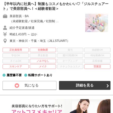
【半年以内に社員へ】制服もコスメもかわいい♡「ジルスチュアー
ト」で美容部員へ！＜経験者歓迎＞
美容部員・BA
（未経験歓迎／社保完備／社割制 …
紹介予定派遣/派遣
時給1,410円 ～ ほか
東京・神奈川・千葉・埼玉（JILLSTUART）
正社員登用
社割制度
賞与
未経験OK
学生OK
男女歓迎
週3日勤務OK
時短勤務OK
ネイルOK
ノルマなし
オープニング
店長候補
スキンケア
メイク
ナチュラルコスメ
百貨店
履歴書不要
転職サポートあり
気になる
詳細を見る