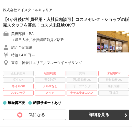
株式会社アイスタイルキャリア
【4か月後に社員登用・入社日相談可】コスメセレクトショップの販
売スタッフを募集！コスメ未経験OK♡
美容部員・BA
（即日入社／社員転籍前提／駅近 …
紹介予定派遣
時給1,410円 ～
東京・神奈川エリア／フルーツギャザリング
正社員登用
社割制度
賞与
未経験OK
学生OK
男女歓迎
週3日勤務OK
時短勤務OK
ネイルOK
ノルマなし
オープニング
店長候補
スキンケア
メイク
ナチュラルコスメ
百貨店
履歴書不要
転職サポートあり
気になる
詳細を見る