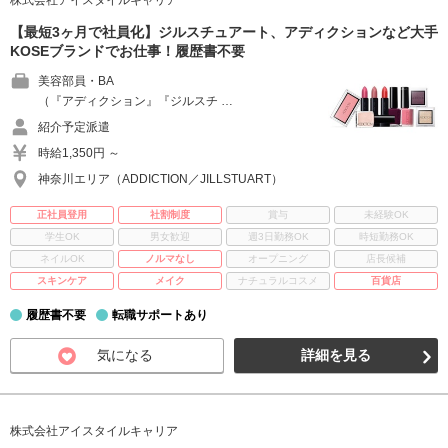
株式会社アイスタイルキャリア
【最短3ヶ月で社員化】ジルスチュアート、アディクションなど大手
KOSEブランドでお仕事！履歴書不要
美容部員・BA
（『アディクション』『ジルスチ …
紹介予定派遣
時給1,350円 ～
神奈川エリア（ADDICTION／JILLSTUART）
正社員登用
社割制度
賞与
未経験OK
学生OK
男女歓迎
週3日勤務OK
時短勤務OK
ネイルOK
ノルマなし
オープニング
店長候補
スキンケア
メイク
ナチュラルコスメ
百貨店
履歴書不要
転職サポートあり
気になる
詳細を見る
株式会社アイスタイルキャリア