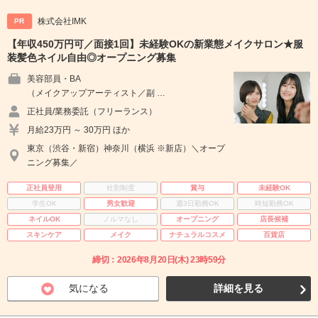
株式会社IMK
PR
【年収450万円可／面接1回】未経験OKの新業態メイクサロン★服
装髪色ネイル自由◎オープニング募集
美容部員・BA
（メイクアップアーティスト／副 …
正社員/業務委託（フリーランス）
月給23万円 ～ 30万円 ほか
東京（渋谷・新宿）神奈川（横浜 ※新店）＼オープ
ニング募集／
正社員登用
社割制度
賞与
未経験OK
学生OK
男女歓迎
週3日勤務OK
時短勤務OK
ネイルOK
ノルマなし
オープニング
店長候補
スキンケア
メイク
ナチュラルコスメ
百貨店
締切：2026年8月20日(木) 23時59分
気になる
詳細を見る