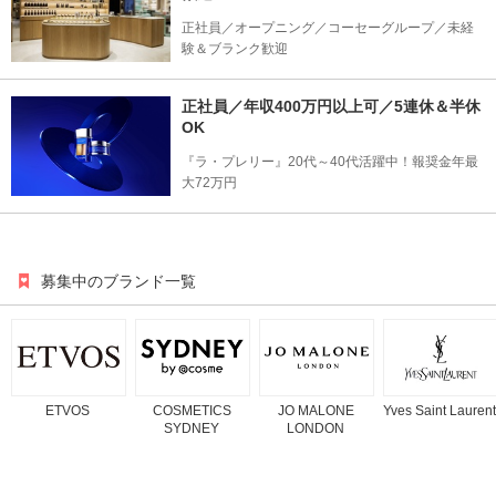
正社員／オープニング／コーセーグループ／未経
験＆ブランク歓迎
正社員／年収400万円以上可／5連休＆半休
OK
『ラ・プレリー』20代～40代活躍中！報奨金年最
大72万円
募集中のブランド一覧
ETVOS
COSMETICS
JO MALONE
Yves Saint Laurent
SYDNEY
LONDON