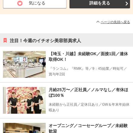
気になる
詳細を見る
ページの先頭へ戻る
注目！今週のイチオシ美容部員求人
【埼玉・川越】未経験OK／面接1回／連休
取得OK！
『ランコム』『RMK』等／9：45始業／時短可／
賞与年2回
月給25万〜／正社員／ノルマなし／有休ほ
ぼ100％
未経験から正社員／定休日あり／GW＆年末年始休
暇あり
オープニング／コーセーグループ／未経験
歓迎