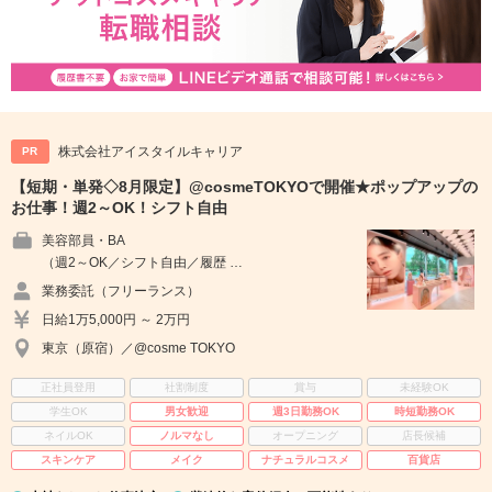
株式会社アイスタイルキャリア
PR
【短期・単発◇8月限定】@cosmeTOKYOで開催★ポップアップの
お仕事！週2～OK！シフト自由
美容部員・BA
（週2～OK／シフト自由／履歴 …
業務委託（フリーランス）
日給1万5,000円 ～ 2万円
東京（原宿）／@cosme TOKYO
正社員登用
社割制度
賞与
未経験OK
学生OK
男女歓迎
週3日勤務OK
時短勤務OK
ネイルOK
ノルマなし
オープニング
店長候補
スキンケア
メイク
ナチュラルコスメ
百貨店