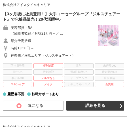
株式会社アイスタイルキャリア
【3ヶ月後に社員登用！】大手コーセーグループ『ジルスチュアー
ト』で化粧品販売！20代活躍中♪
美容部員・BA
（経験者歓迎／月収21万円～／ …
紹介予定派遣
時給1,350円 ～
神奈川／横浜エリア（ジルスチュアート）
正社員登用
社割制度
賞与
未経験OK
学生OK
男女歓迎
週3日勤務OK
時短勤務OK
ネイルOK
ノルマなし
オープニング
店長候補
スキンケア
メイク
ナチュラルコスメ
百貨店
履歴書不要
転職サポートあり
気になる
詳細を見る