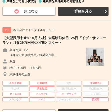
来社なしでお仕事決定
継続的な案件紹介の可能性あり
気になる
詳細を見る
株式会社アイスタイルキャリア
PR
【大型採用中◆8・9月入社】未経験◎休日125日『イヴ・サンロー
ラン』月収29万円可◎同期とスタート
美容部員・BA
（都内で大規模採用／報奨金月最 …
派遣
時給1,600円 ～ 1,880円
東京都内の店舗
正社員登用
社割制度
賞与
未経験OK
学生OK
男女歓迎
週3日勤務OK
時短勤務OK
ネイルOK
ノルマなし
オープニング
店長候補
スキンケア
メイク
ナチュラルコスメ
百貨店