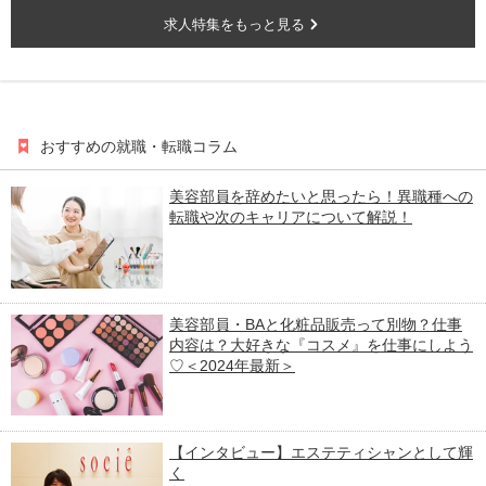
求人特集をもっと見る
おすすめの就職・転職コラム
美容部員を辞めたいと思ったら！異職種への
転職や次のキャリアについて解説！
美容部員・BAと化粧品販売って別物？仕事
内容は？大好きな『コスメ』を仕事にしよう
♡＜2024年最新＞
【インタビュー】エステティシャンとして輝
く