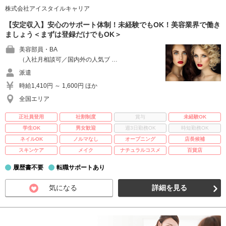
株式会社アイスタイルキャリア
【安定収入】安心のサポート体制！未経験でもOK！美容業界で働き
ましょう＜まずは登録だけでもOK＞
美容部員・BA
（入社月相談可／国内外の人気ブ …
派遣
時給1,410円 ～ 1,600円 ほか
全国エリア
正社員登用
社割制度
賞与
未経験OK
学生OK
男女歓迎
週3日勤務OK
時短勤務OK
ネイルOK
ノルマなし
オープニング
店長候補
スキンケア
メイク
ナチュラルコスメ
百貨店
履歴書不要
転職サポートあり
気になる
詳細を見る