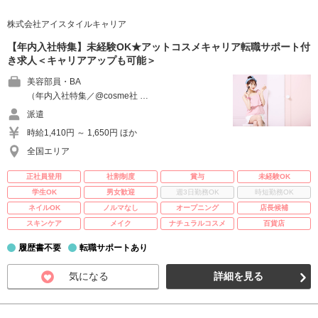
株式会社アイスタイルキャリア
【年内入社特集】未経験OK★アットコスメキャリア転職サポート付
き求人＜キャリアアップも可能＞
美容部員・BA
（年内入社特集／@cosme社 …
派遣
時給1,410円 ～ 1,650円 ほか
全国エリア
正社員登用
社割制度
賞与
未経験OK
学生OK
男女歓迎
週3日勤務OK
時短勤務OK
ネイルOK
ノルマなし
オープニング
店長候補
スキンケア
メイク
ナチュラルコスメ
百貨店
履歴書不要
転職サポートあり
気になる
詳細を見る