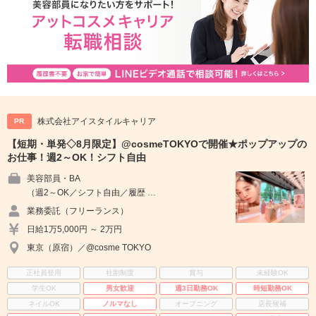
株式会社アイスタイルキャリア
PR
【短期・単発◇8月限定】@cosmeTOKYOで開催★ポップアップの
お仕事！週2～OK！シフト自由
美容部員・BA
（週2～OK／シフト自由／履歴 …
業務委託（フリーランス）
日給1万5,000円 ～ 2万円
東京（原宿）／@cosme TOKYO
正社員登用
社割制度
賞与
未経験OK
学生OK
男女歓迎
週3日勤務OK
時短勤務OK
ネイルOK
ノルマなし
オープニング
店長候補