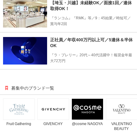
【埼玉・川越】未経験OK／面接1回／連休
取得OK！
『ランコム』『RMK』等／9：45始業／時短可／
賞与年2回
正社員／年収400万円以上可／5連休＆半休
OK
『ラ・プレリー』20代～40代活躍中！報奨金年最
大72万円
募集中のブランド一覧
Fruit Gathering
GIVENCHY
@cosme NAGOYA
VALENTINO
BEAUTY