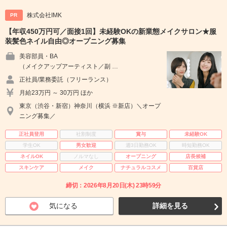
株式会社IMK
PR
【年収450万円可／面接1回】未経験OKの新業態メイクサロン★服
装髪色ネイル自由◎オープニング募集
美容部員・BA
（メイクアップアーティスト／副 …
正社員/業務委託（フリーランス）
月給23万円 ～ 30万円 ほか
東京（渋谷・新宿）神奈川（横浜 ※新店）＼オープ
ニング募集／
正社員登用
社割制度
賞与
未経験OK
学生OK
男女歓迎
週3日勤務OK
時短勤務OK
ネイルOK
ノルマなし
オープニング
店長候補
スキンケア
メイク
ナチュラルコスメ
百貨店
締切：2026年8月20日(木) 23時59分
気になる
詳細を見る