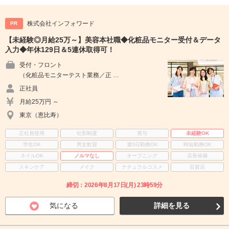
株式会社インフォワード
PR
【未経験◎月給25万～】美容本社職◆化粧品モニター受付＆データ
入力◆年休129日＆5連休取得可！
受付・フロント
（化粧品モニターテスト業務／正 …
正社員
月給25万円 ～
東京（恵比寿）
正社員登用
社割制度
賞与
未経験OK
学生OK
男女歓迎
週3日勤務OK
時短勤務OK
ネイルOK
ノルマなし
オープニング
店長候補
スキンケア
メイク
ナチュラルコスメ
百貨店
締切：2026年8月17日(月) 23時59分
気になる
詳細を見る