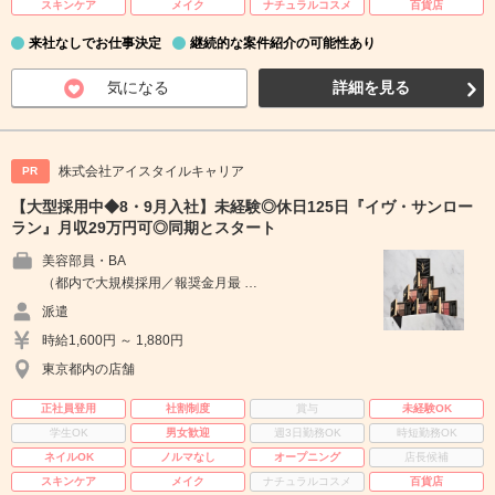
スキンケア
メイク
ナチュラルコスメ
百貨店
来社なしでお仕事決定
継続的な案件紹介の可能性あり
気になる
詳細を見る
株式会社アイスタイルキャリア
PR
【大型採用中◆8・9月入社】未経験◎休日125日『イヴ・サンロー
ラン』月収29万円可◎同期とスタート
美容部員・BA
（都内で大規模採用／報奨金月最 …
派遣
時給1,600円 ～ 1,880円
東京都内の店舗
正社員登用
社割制度
賞与
未経験OK
学生OK
男女歓迎
週3日勤務OK
時短勤務OK
ネイルOK
ノルマなし
オープニング
店長候補
スキンケア
メイク
ナチュラルコスメ
百貨店