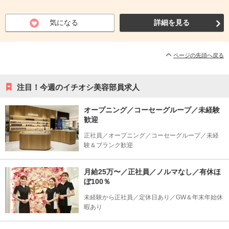
気になる
詳細を見る
ページの先頭へ戻る
注目！今週のイチオシ美容部員求人
オープニング／コーセーグループ／未経験
歓迎
正社員／オープニング／コーセーグループ／未経
験＆ブランク歓迎
月給25万〜／正社員／ノルマなし／有休ほ
ぼ100％
未経験から正社員／定休日あり／GW＆年末年始休
暇あり