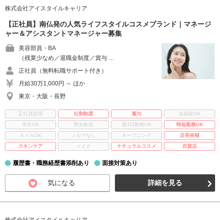
株式会社アイスタイルキャリア
【正社員】南仏発の人気ライフスタイルコスメブランド｜マネージ
ャー＆アシスタントマネージャー募集
美容部員・BA
（残業少なめ／退職金制度／賞与 …
正社員（無料転職サポート付き）
月給30万1,000円 ～ ほか
東京・大阪・長野
正社員登用
社割制度
賞与
未経験OK
学生OK
男女歓迎
週3日勤務OK
時短勤務OK
ネイルOK
ノルマなし
オープニング
店長候補
スキンケア
メイク
ナチュラルコスメ
百貨店
履歴書・職務経歴書添削あり
面接対策あり
気になる
詳細を見る