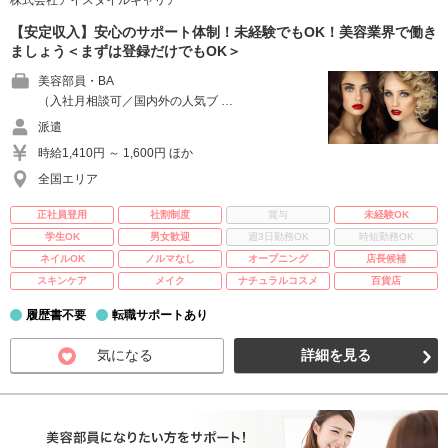
株式会社アイスタイルキャリア
【安定収入】安心のサポート体制！未経験でもOK！美容業界で働き
ましょう＜まずは登録だけでもOK＞
美容部員・BA
（入社月相談可／国内外の人気ブ …
派遣
時給1,410円 ～ 1,600円 ほか
全国エリア
正社員登用
社割制度
賞与
未経験OK
学生OK
男女歓迎
週3日勤務OK
時短勤務OK
ネイルOK
ノルマなし
オープニング
店長候補
スキンケア
メイク
ナチュラルコスメ
百貨店
履歴書不要
転職サポートあり
気になる
詳細を見る