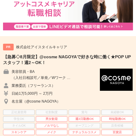
株式会社アイスタイルキャリア
PR
【急募◇8月限定】@cosme NAGOYAで好きな時に働く★POP UP
スタッフ！週2～OK！
美容部員・BA
（入社日相談可／単発／Wワーク …
業務委託（フリーランス）
日給1万5,000円 ～ 2万円
名古屋（@cosme NAGOYA）
正社員登用
社割制度
賞与
未経験OK
学生OK
男女歓迎
週3日勤務OK
時短勤務OK
ネイルOK
ノルマなし
オープニング
店長候補
スキンケア
メイク
ナチュラルコスメ
百貨店