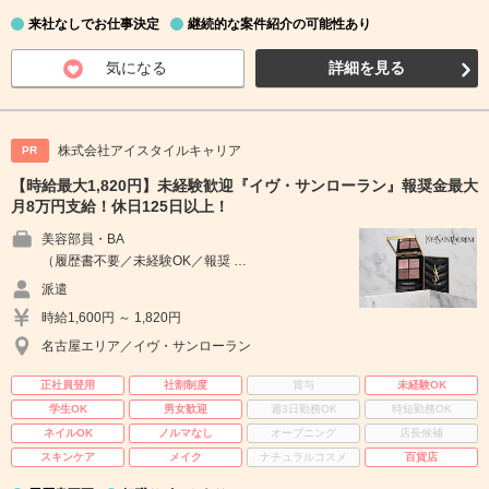
来社なしでお仕事決定
継続的な案件紹介の可能性あり
気になる
詳細を見る
株式会社アイスタイルキャリア
PR
【時給最大1,820円】未経験歓迎『イヴ・サンローラン』報奨金最大
月8万円支給！休日125日以上！
美容部員・BA
（履歴書不要／未経験OK／報奨 …
派遣
時給1,600円 ～ 1,820円
名古屋エリア／イヴ・サンローラン
正社員登用
社割制度
賞与
未経験OK
学生OK
男女歓迎
週3日勤務OK
時短勤務OK
ネイルOK
ノルマなし
オープニング
店長候補
スキンケア
メイク
ナチュラルコスメ
百貨店