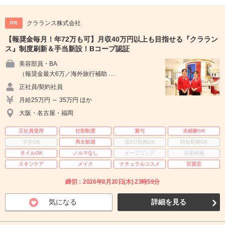
クラランス株式会社
PR
【報奨金毎月！年72万も可】月収40万円以上も目指せる『クララン
ス』制度刷新＆手当新設！Bコープ認証
美容部員・BA
（報奨金最大6万／海外旅行補助 …
正社員/契約社員
月給25万円 ～ 35万円 ほか
大阪・名古屋・福岡
正社員登用
社割制度
賞与
未経験OK
学生OK
男女歓迎
週3日勤務OK
時短勤務OK
ネイルOK
ノルマなし
オープニング
店長候補
スキンケア
メイク
ナチュラルコスメ
百貨店
締切：2026年8月20日(木) 23時59分
気になる
詳細を見る