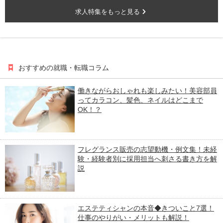
求人特集をもっと見る
おすすめの就職・転職コラム
働きながらおしゃれも楽しみたい！美容部員
ってカラコン、髪色、ネイルはどこまで
OK！？
フレグランス販売の志望動機・例文集！未経
験・経験者別に採用担当へ刺さる書き方を解
説
エステティシャンの本音◆きついこと7選！
仕事のやりがい・メリットも解説！