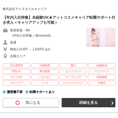
株式会社アイスタイルキャリア
【年内入社特集】未経験OK★アットコスメキャリア転職サポート付
き求人＜キャリアアップも可能＞
美容部員・BA
（年内入社特集／@cosme社 …
派遣
時給1,410円 ～ 1,650円 ほか
全国エリア
正社員登用
社割制度
賞与
未経験OK
学生OK
男女歓迎
週3日勤務OK
時短勤務OK
ネイルOK
ノルマなし
オープニング
店長候補
スキンケア
メイク
ナチュラルコスメ
百貨店
履歴書不要
転職サポートあり
気になる
詳細を見る