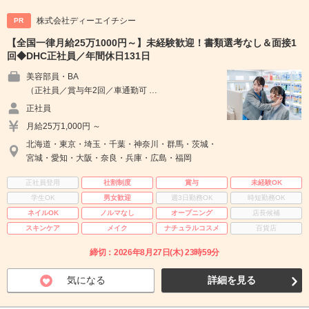
株式会社ディーエイチシー
PR
【全国一律月給25万1000円～】未経験歓迎！書類選考なし＆面接1
回◆DHC正社員／年間休日131日
美容部員・BA
（正社員／賞与年2回／車通勤可 …
正社員
月給25万1,000円 ～
北海道・東京・埼玉・千葉・神奈川・群馬・茨城・
宮城・愛知・大阪・奈良・兵庫・広島・福岡
正社員登用
社割制度
賞与
未経験OK
学生OK
男女歓迎
週3日勤務OK
時短勤務OK
ネイルOK
ノルマなし
オープニング
店長候補
スキンケア
メイク
ナチュラルコスメ
百貨店
締切：2026年8月27日(木) 23時59分
気になる
詳細を見る