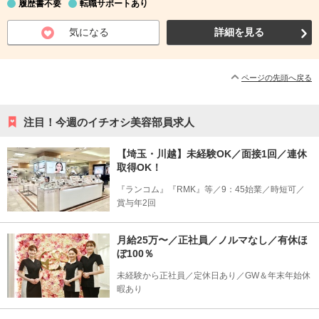
履歴書不要
転職サポートあり
気になる
詳細を見る
ページの先頭へ戻る
注目！今週のイチオシ美容部員求人
【埼玉・川越】未経験OK／面接1回／連休
取得OK！
『ランコム』『RMK』等／9：45始業／時短可／
賞与年2回
月給25万〜／正社員／ノルマなし／有休ほ
ぼ100％
未経験から正社員／定休日あり／GW＆年末年始休
暇あり