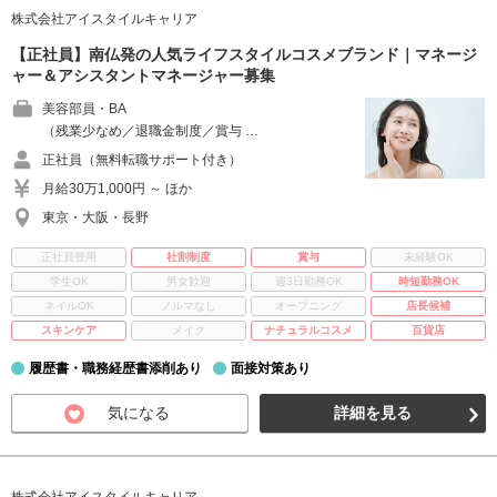
株式会社アイスタイルキャリア
【正社員】南仏発の人気ライフスタイルコスメブランド｜マネージ
ャー＆アシスタントマネージャー募集
美容部員・BA
（残業少なめ／退職金制度／賞与 …
正社員（無料転職サポート付き）
月給30万1,000円 ～ ほか
東京・大阪・長野
正社員登用
社割制度
賞与
未経験OK
学生OK
男女歓迎
週3日勤務OK
時短勤務OK
ネイルOK
ノルマなし
オープニング
店長候補
スキンケア
メイク
ナチュラルコスメ
百貨店
履歴書・職務経歴書添削あり
面接対策あり
気になる
詳細を見る