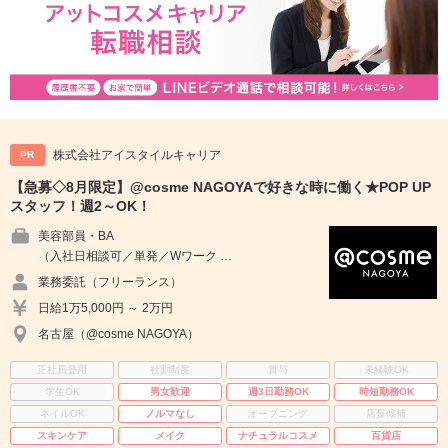
株式会社アイスタイルキャリア
PR
【急募◇8月限定】@cosme NAGOYAで好きな時に働く★POP UP
スタッフ！週2～OK！
美容部員・BA
（入社日相談可／単発／Wワーク …
業務委託（フリーランス）
日給1万5,000円 ～ 2万円
名古屋（@cosme NAGOYA）
正社員登用
社割制度
賞与
未経験OK
学生OK
男女歓迎
週3日勤務OK
時短勤務OK
ネイルOK
ノルマなし
オープニング
店長候補
スキンケア
メイク
ナチュラルコスメ
百貨店