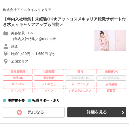
株式会社アイスタイルキャリア
【年内入社特集】未経験OK★アットコスメキャリア転職サポート付
き求人＜キャリアアップも可能＞
美容部員・BA
（年内入社特集／@cosme社 …
派遣
時給1,410円 ～ 1,650円 ほか
全国エリア
正社員登用
社割制度
賞与
未経験OK
学生OK
男女歓迎
週3日勤務OK
時短勤務OK
ネイルOK
ノルマなし
オープニング
店長候補
スキンケア
メイク
ナチュラルコスメ
百貨店
履歴書不要
転職サポートあり
気になる
詳細を見る