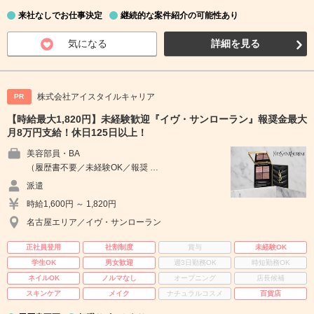
来社なしでお仕事決定
継続的な案件紹介の可能性あり
気になる
詳細を見る
株式会社アイスタイルキャリア
PR
【時給最大1,820円】未経験歓迎『イヴ・サンローラン』報奨金最大
月8万円支給！休日125日以上！
美容部員・BA
（履歴書不要／未経験OK／報奨 …
派遣
時給1,600円 ～ 1,820円
名古屋エリア／イヴ・サンローラン
正社員登用
社割制度
賞与
未経験OK
学生OK
男女歓迎
週3日勤務OK
時短勤務OK
ネイルOK
ノルマなし
オープニング
店長候補
スキンケア
メイク
ナチュラルコスメ
百貨店