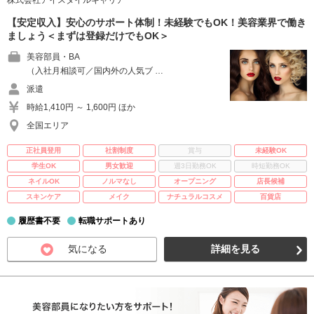
株式会社アイスタイルキャリア
【安定収入】安心のサポート体制！未経験でもOK！美容業界で働き
ましょう＜まずは登録だけでもOK＞
美容部員・BA
（入社月相談可／国内外の人気ブ …
派遣
時給1,410円 ～ 1,600円 ほか
全国エリア
正社員登用
社割制度
賞与
未経験OK
学生OK
男女歓迎
週3日勤務OK
時短勤務OK
ネイルOK
ノルマなし
オープニング
店長候補
スキンケア
メイク
ナチュラルコスメ
百貨店
履歴書不要
転職サポートあり
気になる
詳細を見る