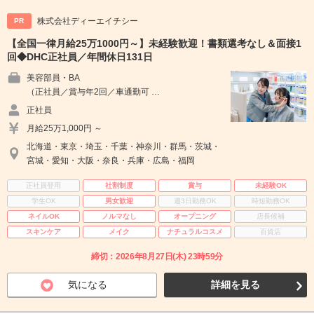
株式会社ディーエイチシー
PR
【全国一律月給25万1000円～】未経験歓迎！書類選考なし＆面接1
回◆DHC正社員／年間休日131日
美容部員・BA
（正社員／賞与年2回／車通勤可 …
正社員
月給25万1,000円 ～
北海道・東京・埼玉・千葉・神奈川・群馬・茨城・
宮城・愛知・大阪・奈良・兵庫・広島・福岡
正社員登用
社割制度
賞与
未経験OK
学生OK
男女歓迎
週3日勤務OK
時短勤務OK
ネイルOK
ノルマなし
オープニング
店長候補
スキンケア
メイク
ナチュラルコスメ
百貨店
締切：2026年8月27日(木) 23時59分
気になる
詳細を見る