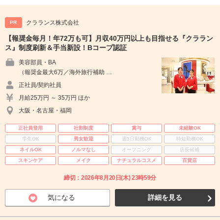
クラランス株式会社
PR
【報奨金毎月！年72万も可】月収40万円以上も目指せる『クララン
ス』制度刷新＆手当新設！Bコープ認証
美容部員・BA
（報奨金最大6万／海外旅行補助 …
正社員/契約社員
月給25万円 ～ 35万円 ほか
大阪・名古屋・福岡
正社員登用
社割制度
賞与
未経験OK
学生OK
男女歓迎
週3日勤務OK
時短勤務OK
ネイルOK
ノルマなし
オープニング
店長候補
スキンケア
メイク
ナチュラルコスメ
百貨店
締切：2026年8月20日(木) 23時59分
気になる
詳細を見る