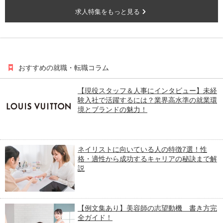
求人特集をもっと見る
おすすめの就職・転職コラム
【現役スタッフ＆人事にインタビュー】未経
験入社で活躍するには？業界高水準の就業環
境とブランドの魅力！
ネイリストに向いている人の特徴7選！性
格・適性から成功するキャリアの秘訣まで解
説
【例文集あり】美容師の志望動機 書き方完
全ガイド！