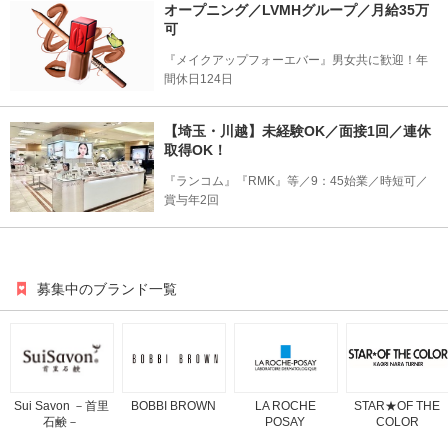
オープニング／LVMHグループ／月給35万
可
『メイクアップフォーエバー』男女共に歓迎！年
間休日124日
【埼玉・川越】未経験OK／面接1回／連休
取得OK！
『ランコム』『RMK』等／9：45始業／時短可／
賞与年2回
募集中のブランド一覧
Sui Savon －首里
BOBBI BROWN
LA ROCHE
STAR★OF THE
石鹸－
POSAY
COLOR