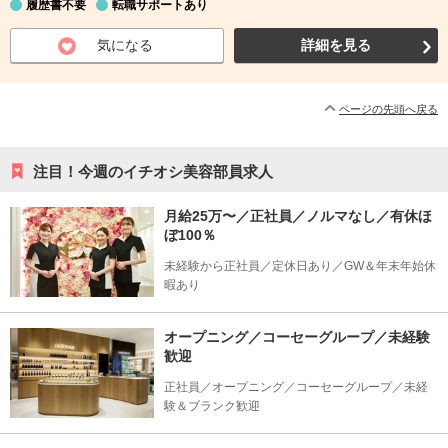
履歴書不要
転職サポートあり
気になる
詳細を見る
ページの先頭へ戻る
注目！今週のイチオシ美容部員求人
月給25万〜／正社員／ノルマなし／有休ほ
ぼ100％
未経験から正社員／定休日あり／GW＆年末年始休
暇あり
オープニング／コーセーグループ／未経験
歓迎
正社員／オープニング／コーセーグループ／未経
験＆ブランク歓迎