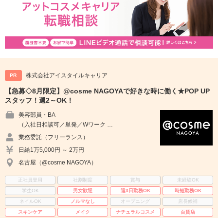
株式会社アイスタイルキャリア
PR
【急募◇8月限定】@cosme NAGOYAで好きな時に働く★POP UP
スタッフ！週2～OK！
美容部員・BA
（入社日相談可／単発／Wワーク …
業務委託（フリーランス）
日給1万5,000円 ～ 2万円
名古屋（@cosme NAGOYA）
正社員登用
社割制度
賞与
未経験OK
学生OK
男女歓迎
週3日勤務OK
時短勤務OK
ネイルOK
ノルマなし
オープニング
店長候補
スキンケア
メイク
ナチュラルコスメ
百貨店