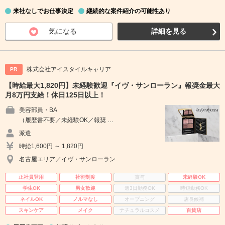
来社なしでお仕事決定
継続的な案件紹介の可能性あり
気になる
詳細を見る
株式会社アイスタイルキャリア
PR
【時給最大1,820円】未経験歓迎『イヴ・サンローラン』報奨金最大
月8万円支給！休日125日以上！
美容部員・BA
（履歴書不要／未経験OK／報奨 …
派遣
時給1,600円 ～ 1,820円
名古屋エリア／イヴ・サンローラン
正社員登用
社割制度
賞与
未経験OK
学生OK
男女歓迎
週3日勤務OK
時短勤務OK
ネイルOK
ノルマなし
オープニング
店長候補
スキンケア
メイク
ナチュラルコスメ
百貨店