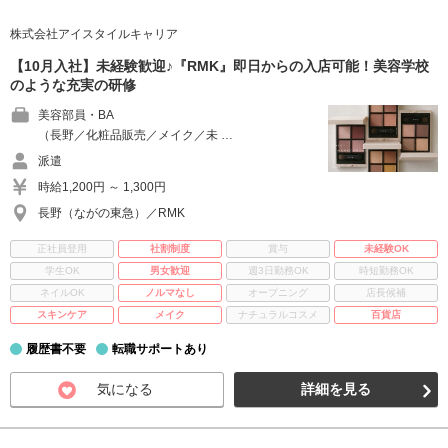
株式会社アイスタイルキャリア
【10月入社】未経験歓迎♪『RMK』即日からの入店可能！美容学校
のような充実の研修
美容部員・BA
（長野／化粧品販売／メイク／未 …
派遣
時給1,200円 ～ 1,300円
長野（ながの東急）／RMK
正社員登用
社割制度
賞与
未経験OK
学生OK
男女歓迎
週3日勤務OK
時短勤務OK
ネイルOK
ノルマなし
オープニング
店長候補
スキンケア
メイク
ナチュラルコスメ
百貨店
履歴書不要
転職サポートあり
気になる
詳細を見る