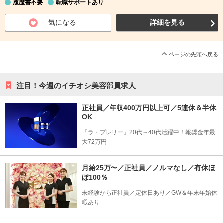
履歴書不要
転職サポートあり
気になる
詳細を見る
ページの先頭へ戻る
注目！今週のイチオシ美容部員求人
正社員／年収400万円以上可／5連休＆半休
OK
『ラ・プレリー』20代～40代活躍中！報奨金年最
大72万円
月給25万〜／正社員／ノルマなし／有休ほ
ぼ100％
未経験から正社員／定休日あり／GW＆年末年始休
暇あり