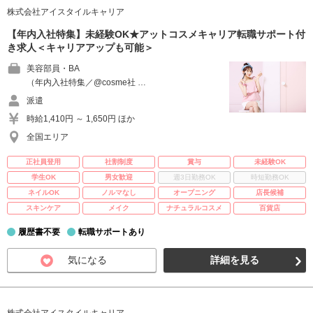
株式会社アイスタイルキャリア
【年内入社特集】未経験OK★アットコスメキャリア転職サポート付
き求人＜キャリアアップも可能＞
美容部員・BA
（年内入社特集／@cosme社 …
派遣
時給1,410円 ～ 1,650円 ほか
全国エリア
正社員登用
社割制度
賞与
未経験OK
学生OK
男女歓迎
週3日勤務OK
時短勤務OK
ネイルOK
ノルマなし
オープニング
店長候補
スキンケア
メイク
ナチュラルコスメ
百貨店
履歴書不要
転職サポートあり
気になる
詳細を見る