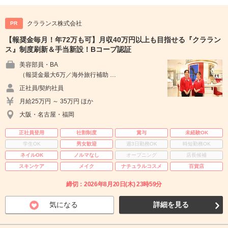
クラランス株式会社
PR
【報奨金毎月！年72万も可】月収40万円以上も目指せる『クララン
ス』制度刷新＆手当新設！Bコープ認証
美容部員・BA
（報奨金最大6万／海外旅行補助 …
正社員/契約社員
月給25万円 ～ 35万円 ほか
大阪・名古屋・福岡
正社員登用
社割制度
賞与
未経験OK
学生OK
男女歓迎
週3日勤務OK
時短勤務OK
ネイルOK
ノルマなし
オープニング
店長候補
スキンケア
メイク
ナチュラルコスメ
百貨店
締切：2026年8月20日(木) 23時59分
気になる
詳細を見る