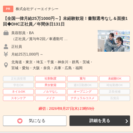
株式会社ディーエイチシー
PR
【全国一律月給25万1000円～】未経験歓迎！書類選考なし＆面接1
回◆DHC正社員／年間休日131日
美容部員・BA
（正社員／賞与年2回／車通勤可 …
正社員
月給25万1,000円 ～
北海道・東京・埼玉・千葉・神奈川・群馬・茨城・
宮城・愛知・大阪・奈良・兵庫・広島・福岡
正社員登用
社割制度
賞与
未経験OK
学生OK
男女歓迎
週3日勤務OK
時短勤務OK
ネイルOK
ノルマなし
オープニング
店長候補
スキンケア
メイク
ナチュラルコスメ
百貨店
締切：2026年8月27日(木) 23時59分
気になる
詳細を見る