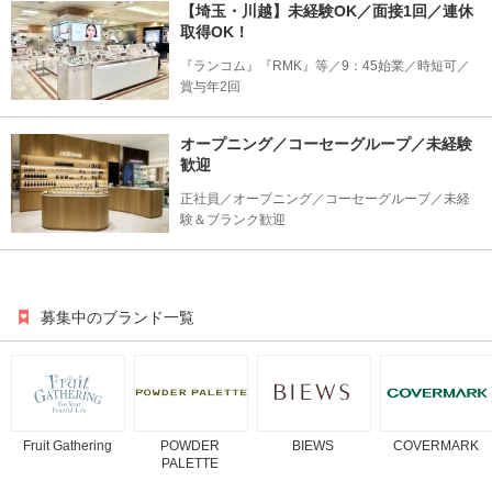
【埼玉・川越】未経験OK／面接1回／連休
取得OK！
『ランコム』『RMK』等／9：45始業／時短可／
賞与年2回
オープニング／コーセーグループ／未経験
歓迎
正社員／オープニング／コーセーグループ／未経
験＆ブランク歓迎
募集中のブランド一覧
Fruit Gathering
POWDER
BIEWS
COVERMARK
PALETTE