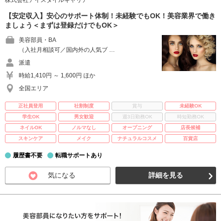
株式会社アイスタイルキャリア
【安定収入】安心のサポート体制！未経験でもOK！美容業界で働き
ましょう＜まずは登録だけでもOK＞
美容部員・BA
（入社月相談可／国内外の人気ブ …
派遣
時給1,410円 ～ 1,600円 ほか
全国エリア
正社員登用
社割制度
賞与
未経験OK
学生OK
男女歓迎
週3日勤務OK
時短勤務OK
ネイルOK
ノルマなし
オープニング
店長候補
スキンケア
メイク
ナチュラルコスメ
百貨店
履歴書不要
転職サポートあり
気になる
詳細を見る