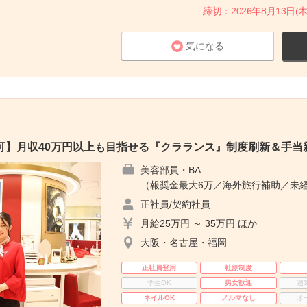
締切：2026年8月13日(木
気になる
可】月収40万円以上も目指せる『クラランス』制度刷新＆手当
美容部員・BA
（報奨金最大6万／海外旅行補助／未経
正社員/契約社員
月給25万円 ～ 35万円 ほか
大阪・名古屋・福岡
正社員登用
社割制度
学生OK
男女歓迎
週
ネイルOK
ノルマなし
オ