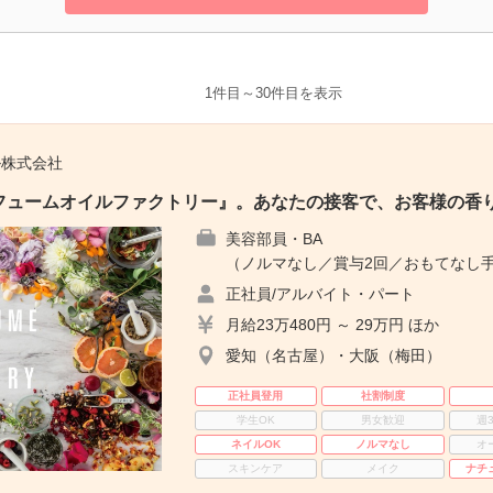
1件目～30件目を表示
ル株式会社
フュームオイルファクトリー』。あなたの接客で、お客様の香
美容部員・BA
（ノルマなし／賞与2回／おもてなし手
正社員/アルバイト・パート
月給23万480円 ～ 29万円 ほか
愛知（名古屋）・大阪（梅田）
正社員登用
社割制度
学生OK
男女歓迎
週
ネイルOK
ノルマなし
オ
スキンケア
メイク
ナチ