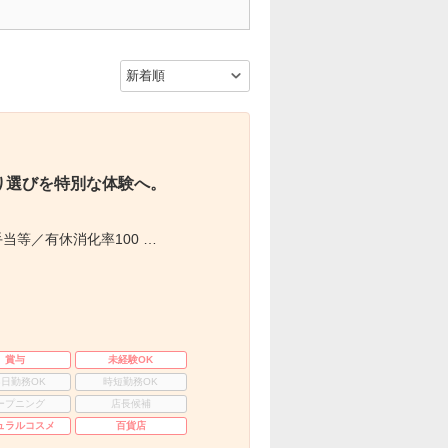
り選びを特別な体験へ。
当等／有休消化率100 …
賞与
未経験OK
3日勤務OK
時短勤務OK
ープニング
店長候補
ュラルコスメ
百貨店