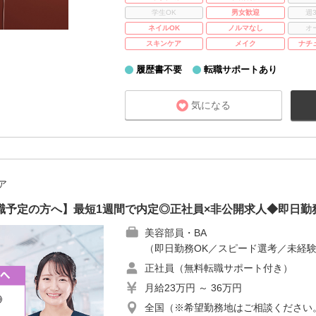
学生OK
男女歓迎
週
ネイルOK
ノルマなし
オ
スキンケア
メイク
ナチ
履歴書不要
転職サポートあり
気になる
ア
職予定の方へ】最短1週間で内定◎正社員×非公開求人◆即日勤
美容部員・BA
（即日勤務OK／スピード選考／未経験
正社員（無料転職サポート付き）
月給23万円 ～ 36万円
全国（※希望勤務地はご相談ください