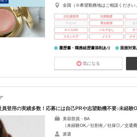
全国（※希望勤務地はご相談ください
正社員登用
社割制度
学生OK
男女歓迎
週
ネイルOK
ノルマなし
オ
スキンケア
メイク
ナチ
履歴書・職務経歴書添削あり
面接対策
気になる
ア
員登用の実績多数！応募には自己PRや志望動機不要♪未経験
美容部員・BA
（未経験OK／社割有／社保◎／交通
派遣