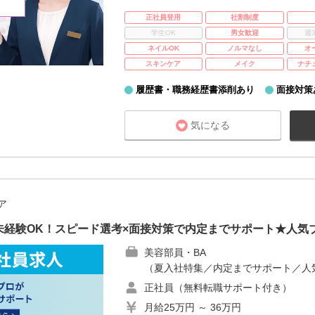
正社員登用
社割制度
学生OK
男女歓迎
週
ネイルOK
ノルマなし
オ
スキンケア
メイク
ナチ
履歴書・職務経歴書添削あり
面接対策
気になる
ア
未経験OK！スピード選考×面接対策で内定までサポート★人気
美容部員・BA
（夏入社特集／内定までサポート／人
正社員（無料転職サポート付き）
月給25万円 ～ 36万円