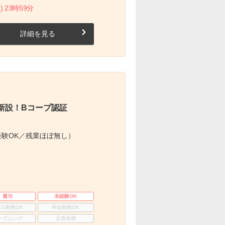
) 23時59分
詳細を見る
新設！Bコープ認証
験OK／残業ほぼ無し）
賞与
未経験OK
3日勤務OK
時短勤務OK
ープニング
店長候補