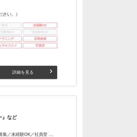
ださい。）
賞与
未経験OK
3日勤務OK
時短勤務OK
ープニング
店長候補
ュラルコスメ
百貨店
詳細を見る
ー』など
集／未経験OK／社員登 …