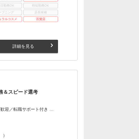
3日勤務OK
時短勤務OK
ープニング
店長候補
ュラルコスメ
百貨店
詳細を見る
務＆スピード選考
歓迎／転職サポート付き …
。）