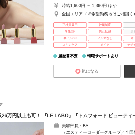
時給1,600円 ～ 1,880円 ほか
全国エリア（※希望勤務地はご相談く
正社員登用
社割制度
学生OK
男女歓迎
週
ネイルOK
ノルマなし
オ
スキンケア
メイク
ナチ
履歴書不要
転職サポートあり
気になる
ア
26万円以上も可！ 『LE LABO』『トムフォード ビューティ
美容部員・BA
（エスティーローダーグループ／全国募