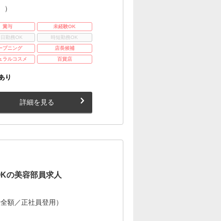
。）
賞与
未経験OK
3日勤務OK
時短勤務OK
ープニング
店長候補
ュラルコスメ
百貨店
あり
詳細を見る
OKの美容部員求人
費全額／正社員登用）