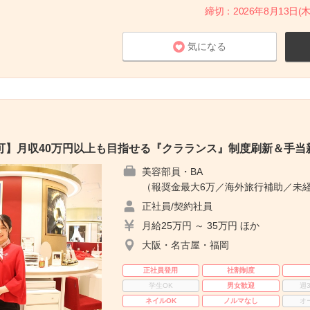
締切：2026年8月13日(木
気になる
可】月収40万円以上も目指せる『クラランス』制度刷新＆手当
美容部員・BA
（報奨金最大6万／海外旅行補助／未経
正社員/契約社員
月給25万円 ～ 35万円 ほか
大阪・名古屋・福岡
正社員登用
社割制度
学生OK
男女歓迎
週
ネイルOK
ノルマなし
オ