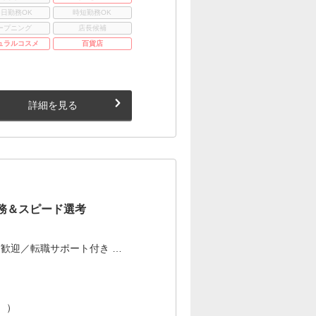
3日勤務OK
時短勤務OK
ープニング
店長候補
ュラルコスメ
百貨店
詳細を見る
務＆スピード選考
歓迎／転職サポート付き …
。）