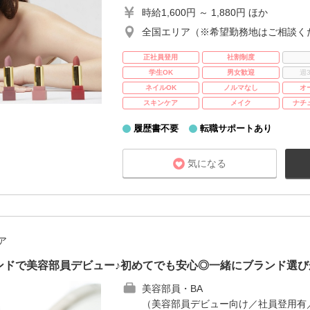
時給1,600円 ～ 1,880円 ほか
全国エリア（※希望勤務地はご相談く
正社員登用
社割制度
学生OK
男女歓迎
週
ネイルOK
ノルマなし
オ
スキンケア
メイク
ナチ
履歴書不要
転職サポートあり
気になる
ア
ンドで美容部員デビュー♪初めてでも安心◎一緒にブランド選び
美容部員・BA
（美容部員デビュー向け／社員登用有