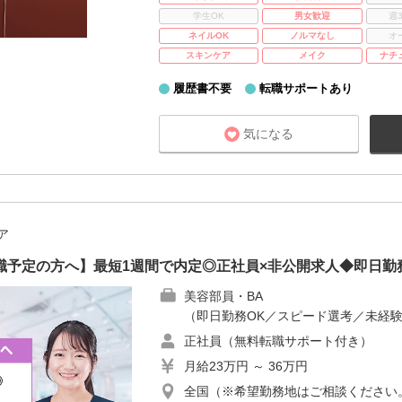
学生OK
男女歓迎
週
ネイルOK
ノルマなし
オ
スキンケア
メイク
ナチ
履歴書不要
転職サポートあり
気になる
ア
職予定の方へ】最短1週間で内定◎正社員×非公開求人◆即日勤
美容部員・BA
（即日勤務OK／スピード選考／未経験
正社員（無料転職サポート付き）
月給23万円 ～ 36万円
全国（※希望勤務地はご相談ください