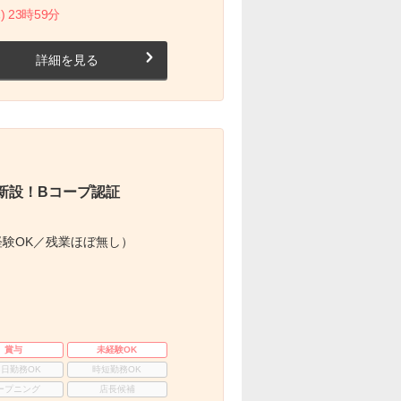
) 23時59分
詳細を見る
新設！Bコープ認証
験OK／残業ほぼ無し）
賞与
未経験OK
3日勤務OK
時短勤務OK
ープニング
店長候補