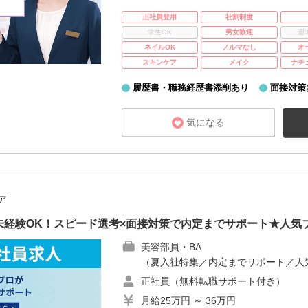
正社員登用
社割制度
学生OK
男女歓迎
週
ネイルOK
ノルマなし
オ
スキンケア
メイク
ナチ
履歴書・職務経歴書添削あり
面接対策
気になる
ア
未経験OK！スピード選考×面接対策で内定までサポート★人気
美容部員・BA
（夏入社特集／内定までサポート／人
正社員（無料転職サポート付き）
月給25万円 ～ 36万円