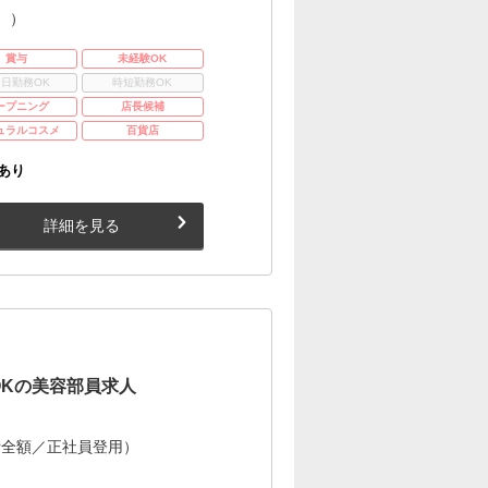
。）
賞与
未経験OK
3日勤務OK
時短勤務OK
ープニング
店長候補
ュラルコスメ
百貨店
あり
詳細を見る
OKの美容部員求人
費全額／正社員登用）