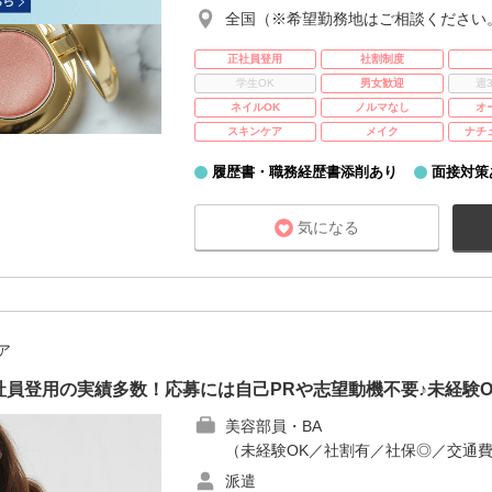
全国（※希望勤務地はご相談ください
正社員登用
社割制度
学生OK
男女歓迎
週
ネイルOK
ノルマなし
オ
スキンケア
メイク
ナチ
履歴書・職務経歴書添削あり
面接対策
気になる
ア
員登用の実績多数！応募には自己PRや志望動機不要♪未経験
美容部員・BA
（未経験OK／社割有／社保◎／交通
派遣