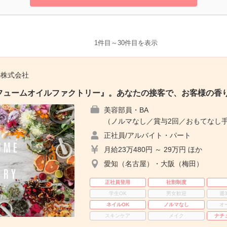
1件目～30件目を表示
ル株式会社
フュームオイルファクトリー』。あなたの接客で、お客様の香
美容部員・BA
（ノルマなし／賞与2回／おもてなし手
正社員/アルバイト・パート
月給23万480円 ～ 29万円 ほか
愛知（名古屋）・大阪（梅田）
正社員登用
社割制度
学生OK
男女歓迎
週
ネイルOK
ノルマなし
オ
スキンケア
メイク
ナチ