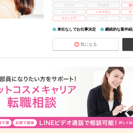
学生OK
男女歓迎
週
ネイルOK
ノルマなし
オ
スキンケア
メイク
ナチ
来社なしでお仕事決定
継続的な案件紹
気になる