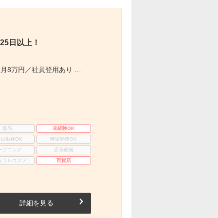
25日以上！
月8万円／社員登用あり …
賞与
未経験OK
3日勤務OK
時短勤務OK
ープニング
店長候補
ュラルコスメ
百貨店
詳細を見る