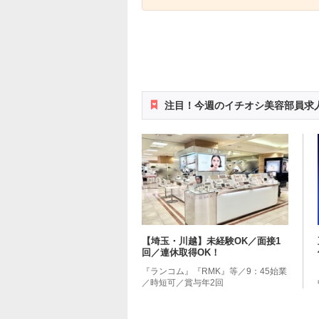
注目！今週のイチオシ美容部員求
【埼玉・川越】未経験OK／面接1
回／連休取得OK！
『ランコム』『RMK』等／9：45始業
／時短可／賞与年2回