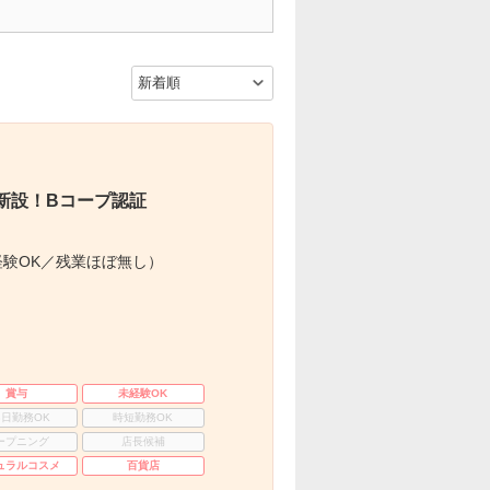
新設！Bコープ認証
験OK／残業ほぼ無し）
賞与
未経験OK
3日勤務OK
時短勤務OK
ープニング
店長候補
ュラルコスメ
百貨店