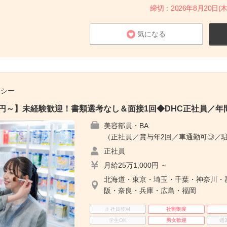
締切：2026年8月20日(木
気になる
チシー
00円～】未経験歓迎！書類選考なし＆面接1回◆DHC正社員／年間
美容部員・BA
（正社員／賞与年2回／車通勤可◎／
正社員
月給25万1,000円 ～
北海道・東京・埼玉・千葉・神奈川・
阪・奈良・兵庫・広島・福岡
正社員登用
社割制度
学生OK
男女歓迎
週