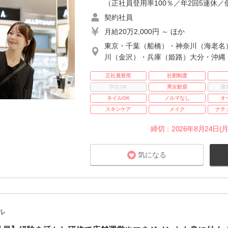
（正社員登用率100％／年2回5連休／
契約社員
月給20万2,000円 ～ ほか
東京・千葉（船橋）・神奈川（海老名
川（金沢）・兵庫（姫路）大分・沖縄
正社員登用
社割制度
学生OK
男女歓迎
週
ネイルOK
ノルマなし
オ
スキンケア
メイク
ナチ
締切：2026年8月24日(月
気になる
ル