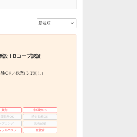
新設！Bコープ認証
験OK／残業ほぼ無し）
賞与
未経験OK
3日勤務OK
時短勤務OK
ープニング
店長候補
ュラルコスメ
百貨店