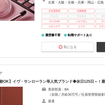
古屋・大阪・京都・兵庫・岡山・広島
正社員登用
社割制度
学生OK
男女歓迎
週
ネイルOK
ノルマなし
オ
スキンケア
メイク
ナチ
履歴書不要
転職サポートあり
気になる
ア
未経験OK】イヴ・サンローラン等人気ブランド◆休日125日～！
美容部員・BA
（全国／月給30万可／社員登用実績
派遣