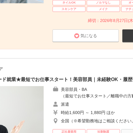
ネイルOK
ノルマなし
オ
スキンケア
メイク
ナチ
締切：2026年8月27日(木
気になる
ア
ード就業★最短でお仕事スタート！美容部員｜未経験OK・履歴
美容部員・BA
（最短でお仕事スタート／離職中の方
派遣
時給1,600円 ～ 1,880円 ほか
全国（※希望勤務地はご相談ください
正社員登用
社割制度