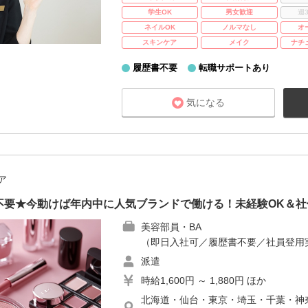
学生OK
男女歓迎
週
ネイルOK
ノルマなし
オ
スキンケア
メイク
ナチ
履歴書不要
転職サポートあり
気になる
ア
不要★今動けば年内中に人気ブランドで働ける！未経験OK＆社
美容部員・BA
（即日入社可／履歴書不要／社員登用
派遣
時給1,600円 ～ 1,880円 ほか
北海道・仙台・東京・埼玉・千葉・神