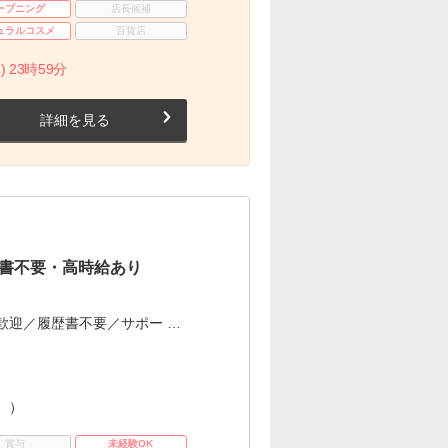
ープニング
店長候補
ュラルコスメ
百貨店
) 23時59分
詳細を見る
書不要・高時給あり
歓迎／履歴書不要／サポー …
。）
賞与
未経験OK