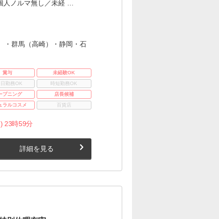
個人ノルマ無し／未経 …
）・群馬（高崎）・静岡・石
賞与
未経験OK
3日勤務OK
時短勤務OK
ープニング
店長候補
ュラルコスメ
百貨店
) 23時59分
詳細を見る