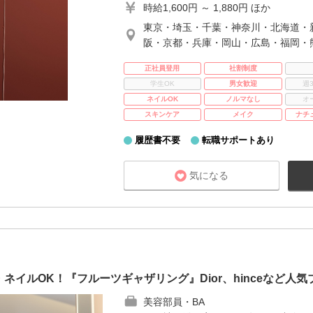
時給1,600円 ～ 1,880円 ほか
東京・埼玉・千葉・神奈川・北海道・
阪・京都・兵庫・岡山・広島・福岡・
正社員登用
社割制度
学生OK
男女歓迎
週
ネイルOK
ノルマなし
オ
スキンケア
メイク
ナチ
履歴書不要
転職サポートあり
気になる
ネイルOK！『フルーツギャザリング』Dior、hinceなど人
美容部員・BA