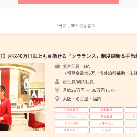
1件目～30件目を表示
可】月収40万円以上も目指せる『クラランス』制度刷新＆手当
美容部員・BA
（報奨金最大6万／海外旅行補助／未経
正社員/契約社員
月給25万円 ～ 35万円 ほか
大阪・名古屋・福岡
正社員登用
社割制度
学生OK
男女歓迎
週
ネイルOK
ノルマなし
オ
スキンケア
メイク
ナチ