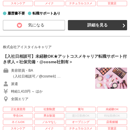
スキンケア
メイク
ナチュラルコスメ
百貨店
履歴書不要
転職サポートあり
気になる
詳細を見る
株式会社アイスタイルキャリア
【入社日相談可】未経験OK★アットコスメキャリア転職サポート付
き求人＜社保完備・@cosme社割有＞
美容部員・BA
（入社日相談可／@cosme社 …
派遣
時給1,410円 ～ ほか
全国エリア
正社員登用
社割制度
賞与
未経験OK
学生OK
男女歓迎
週3日勤務OK
時短勤務OK
ネイルOK
ノルマなし
オープニング
店長候補
スキンケア
メイク
ナチュラルコスメ
百貨店