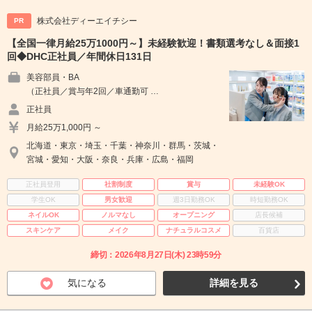
株式会社ディーエイチシー
PR
【全国一律月給25万1000円～】未経験歓迎！書類選考なし＆面接1
回◆DHC正社員／年間休日131日
美容部員・BA
（正社員／賞与年2回／車通勤可 …
正社員
月給25万1,000円 ～
北海道・東京・埼玉・千葉・神奈川・群馬・茨城・
宮城・愛知・大阪・奈良・兵庫・広島・福岡
正社員登用
社割制度
賞与
未経験OK
学生OK
男女歓迎
週3日勤務OK
時短勤務OK
ネイルOK
ノルマなし
オープニング
店長候補
スキンケア
メイク
ナチュラルコスメ
百貨店
締切：2026年8月27日(木) 23時59分
気になる
詳細を見る