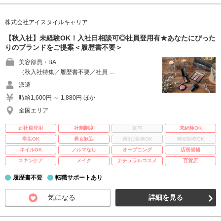
株式会社アイスタイルキャリア
【秋入社】未経験OK！入社日相談可◎社員登用有★あなたにぴった
りのブランドをご提案＜履歴書不要＞
美容部員・BA
（秋入社特集／履歴書不要／社員 …
派遣
時給1,600円 ～ 1,880円 ほか
全国エリア
正社員登用
社割制度
賞与
未経験OK
学生OK
男女歓迎
週3日勤務OK
時短勤務OK
ネイルOK
ノルマなし
オープニング
店長候補
スキンケア
メイク
ナチュラルコスメ
百貨店
履歴書不要
転職サポートあり
気になる
詳細を見る