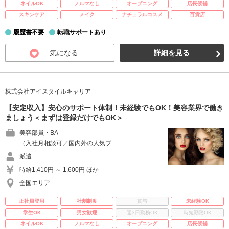
ネイルOK
ノルマなし
オープニング
店長候補
スキンケア
メイク
ナチュラルコスメ
百貨店
履歴書不要
転職サポートあり
気になる
詳細を見る
株式会社アイスタイルキャリア
【安定収入】安心のサポート体制！未経験でもOK！美容業界で働き
ましょう＜まずは登録だけでもOK＞
美容部員・BA
（入社月相談可／国内外の人気ブ …
派遣
時給1,410円 ～ 1,600円 ほか
全国エリア
正社員登用
社割制度
賞与
未経験OK
学生OK
男女歓迎
週3日勤務OK
時短勤務OK
ネイルOK
ノルマなし
オープニング
店長候補