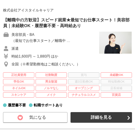
株式会社アイスタイルキャリア
【離職中の方歓迎】スピード就業★最短でお仕事スタート！美容部
員｜未経験OK・履歴書不要・高時給あり
美容部員・BA
（最短でお仕事スタート／離職中 …
派遣
時給1,600円 ～ 1,880円 ほか
全国（※希望勤務地はご相談ください。）
正社員登用
社割制度
賞与
未経験OK
学生OK
男女歓迎
週3日勤務OK
時短勤務OK
ネイルOK
ノルマなし
オープニング
店長候補
スキンケア
メイク
ナチュラルコスメ
百貨店
履歴書不要
転職サポートあり
気になる
詳細を見る