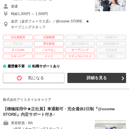
派遣
時給1,300円 ～ 1,500円
金沢（金沢フォーラス店）／@cosme STORE ★
オープニングスタッフ
正社員登用
社割制度
賞与
未経験OK
学生OK
男女歓迎
週3日勤務OK
時短勤務OK
ネイルOK
ノルマなし
オープニング
店長候補
スキンケア
メイク
ナチュラルコスメ
百貨店
履歴書不要
転職サポートあり
気になる
詳細を見る
株式会社アイスタイルキャリア
【積極採用中★正社員】車通勤可・完全週休2日制『@cosme
STORE』内定サポート付き♪
美容部員・BA
（金沢／オープニングスタッフ／ …