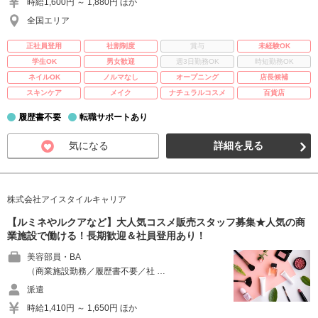
時給1,600円 ～ 1,880円 ほか
全国エリア
正社員登用
社割制度
賞与
未経験OK
学生OK
男女歓迎
週3日勤務OK
時短勤務OK
ネイルOK
ノルマなし
オープニング
店長候補
スキンケア
メイク
ナチュラルコスメ
百貨店
履歴書不要
転職サポートあり
気になる
詳細を見る
株式会社アイスタイルキャリア
【ルミネやルクアなど】大人気コスメ販売スタッフ募集★人気の商
業施設で働ける！長期歓迎＆社員登用あり！
美容部員・BA
（商業施設勤務／履歴書不要／社 …
派遣
時給1,410円 ～ 1,650円 ほか