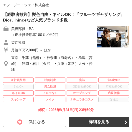
エフ・ジー・ジェイ株式会社
【経験者歓迎】髪色自由・ネイルOK！『フルーツギャザリング』
Dior、hinceなど人気ブランド多数
美容部員・BA
（正社員登用率100％／年2回 …
契約社員
月給20万2,000円 ～ ほか
東京・千葉（船橋）・神奈川（海老名）・群馬（高
崎）・静岡・石川（金沢）・兵庫（姫路）大分・沖
縄
正社員登用
社割制度
賞与
未経験OK
学生OK
男女歓迎
週3日勤務OK
時短勤務OK
ネイルOK
ノルマなし
オープニング
店長候補
スキンケア
メイク
ナチュラルコスメ
百貨店
締切：2026年8月24日(月) 23時59分
気になる
詳細を見る