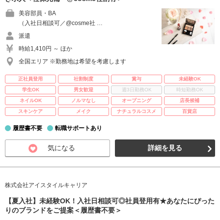
美容部員・BA
（入社日相談可／@cosme社 …
派遣
時給1,410円 ～ ほか
全国エリア ※勤務地は希望を考慮します
正社員登用
社割制度
賞与
未経験OK
学生OK
男女歓迎
週3日勤務OK
時短勤務OK
ネイルOK
ノルマなし
オープニング
店長候補
スキンケア
メイク
ナチュラルコスメ
百貨店
履歴書不要
転職サポートあり
気になる
詳細を見る
株式会社アイスタイルキャリア
【夏入社】未経験OK！入社日相談可◎社員登用有★あなたにぴった
りのブランドをご提案＜履歴書不要＞