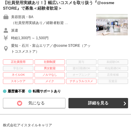
【社員登用実績あり！】幅広いコスメを取り扱う『@cosme
STORE』で募集＜経験者歓迎＞
美容部員・BA
（社員登用実績あり／経験者歓迎 …
派遣
時給1,300円 ～ 1,500円
愛知・石川・富山エリア／@cosme STORE（アッ
トコスメストア）
正社員登用
社割制度
賞与
未経験OK
学生OK
男女歓迎
週3日勤務OK
時短勤務OK
ネイルOK
ノルマなし
オープニング
店長候補
スキンケア
メイク
ナチュラルコスメ
百貨店
履歴書不要
転職サポートあり
気になる
詳細を見る
株式会社アイスタイルキャリア