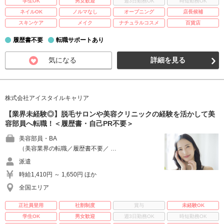
学生OK
男女歓迎
週3日勤務OK
時短勤務OK
ネイルOK
ノルマなし
オープニング
店長候補
スキンケア
メイク
ナチュラルコスメ
百貨店
履歴書不要
転職サポートあり
気になる
詳細を見る
株式会社アイスタイルキャリア
【業界未経験◎】脱毛サロンや美容クリニックの経験を活かして美
容部員へ転職！＜履歴書・自己PR不要＞
美容部員・BA
（美容業界の転職／履歴書不要／ …
派遣
時給1,410円 ～ 1,650円 ほか
全国エリア
正社員登用
社割制度
賞与
未経験OK
学生OK
男女歓迎
週3日勤務OK
時短勤務OK