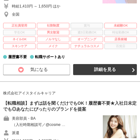
時給1,410円 ～ 1,650円 ほか
全国
正社員登用
社割制度
賞与
未経験OK
学生OK
男女歓迎
週3日勤務OK
時短勤務OK
ネイルOK
ノルマなし
オープニング
店長候補
スキンケア
メイク
ナチュラルコスメ
百貨店
履歴書不要
転職サポートあり
気になる
詳細を見る
株式会社アイスタイルキャリア
【転職相談】まずは話を聞くだけでもOK！履歴書不要★入社日未定
でも◎あなたにぴったりのブランドを提案
美容部員・BA
（入社時期相談可／@cosme …
派遣