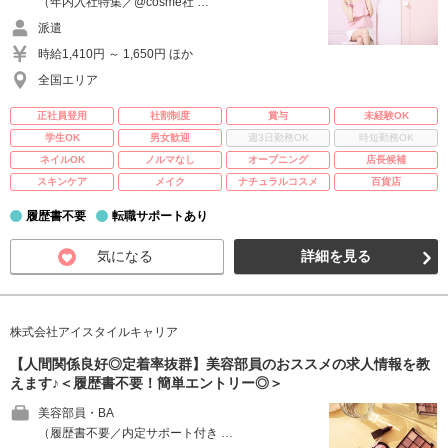
（年内入社特集／@cosme社 …
派遣
時給1,410円 ～ 1,650円 ほか
全国エリア
正社員登用
社割制度
賞与
未経験OK
学生OK
男女歓迎
週3日勤務OK
時短勤務OK
ネイルOK
ノルマなし
オープニング
店長候補
スキンケア
メイク
ナチュラルコスメ
百貨店
履歴書不要
転職サポートあり
気になる
詳細を見る
株式会社アイスタイルキャリア
【人間関係良好◎定着率抜群】美容部員のおススメの求人情報を教
えます♪＜履歴書不要！簡単エントリー◎＞
美容部員・BA
（履歴書不要／内定サポート付き …