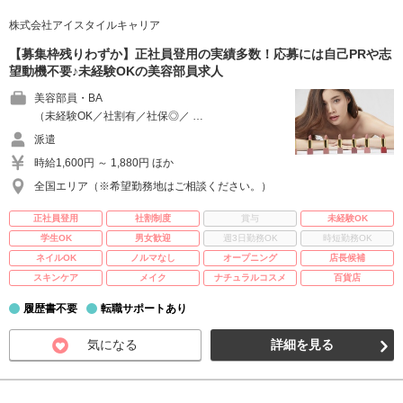
株式会社アイスタイルキャリア
【募集枠残りわずか】正社員登用の実績多数！応募には自己PRや志
望動機不要♪未経験OKの美容部員求人
美容部員・BA
（未経験OK／社割有／社保◎／ …
派遣
時給1,600円 ～ 1,880円 ほか
全国エリア（※希望勤務地はご相談ください。）
正社員登用
社割制度
賞与
未経験OK
学生OK
男女歓迎
週3日勤務OK
時短勤務OK
ネイルOK
ノルマなし
オープニング
店長候補
スキンケア
メイク
ナチュラルコスメ
百貨店
履歴書不要
転職サポートあり
気になる
詳細を見る