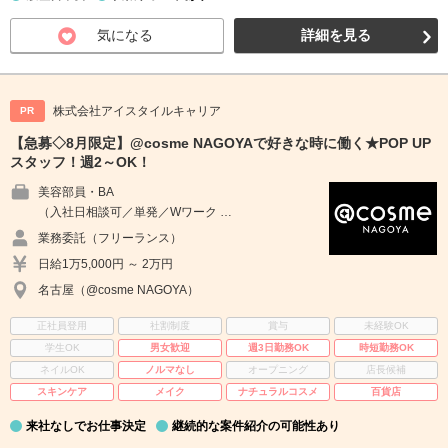
気になる
詳細を見る
株式会社アイスタイルキャリア
PR
【急募◇8月限定】@cosme NAGOYAで好きな時に働く★POP UP
スタッフ！週2～OK！
美容部員・BA
（入社日相談可／単発／Wワーク …
業務委託（フリーランス）
日給1万5,000円 ～ 2万円
名古屋（@cosme NAGOYA）
正社員登用
社割制度
賞与
未経験OK
学生OK
男女歓迎
週3日勤務OK
時短勤務OK
ネイルOK
ノルマなし
オープニング
店長候補
スキンケア
メイク
ナチュラルコスメ
百貨店
来社なしでお仕事決定
継続的な案件紹介の可能性あり