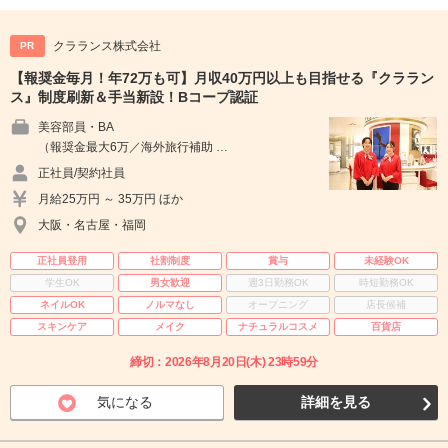
クラランス株式会社
PR
【報奨金毎月！年72万も可】月収40万円以上も目指せる『クララン
ス』制度刷新＆手当新設！Bコープ認証
美容部員・BA
（報奨金最大6万／海外旅行補助 …
正社員/契約社員
月給25万円 ～ 35万円 ほか
大阪・名古屋・福岡
正社員登用
社割制度
賞与
未経験OK
学生OK
男女歓迎
週3日勤務OK
時短勤務OK
ネイルOK
ノルマなし
オープニング
店長候補
スキンケア
メイク
ナチュラルコスメ
百貨店
締切：2026年8月20日(木) 23時59分
気になる
詳細を見る