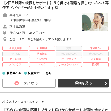
【2回目以降の転職もサポート】長く働ける職場を探したい方へ！専
任アドバイザーがお手伝いします◎
美容部員・BA
（2回目以降の転職歓迎／相談O …
正社員/派遣
月給23万円 ～ 36万円 ほか
全国エリア ※ご希望のエリアを考慮します！
正社員登用
社割制度
賞与
未経験OK
学生OK
男女歓迎
週3日勤務OK
時短勤務OK
ネイルOK
ノルマなし
オープニング
店長候補
スキンケア
メイク
ナチュラルコスメ
百貨店
履歴書不要
転職サポートあり
気になる
詳細を見る
株式会社アイスタイルキャリア
【初めての転職を応援】ブランド選びからサポート♪転職の進め方か