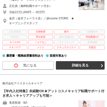
正社員（無料転職サポート付き）
月給22万1,000円 ～ 30万円
金沢（金沢フォーラス店）／@cosme STORE ★
オープニングスタッフ
正社員登用
社割制度
賞与
未経験OK
学生OK
男女歓迎
週3日勤務OK
時短勤務OK
ネイルOK
ノルマなし
オープニング
店長候補
スキンケア
メイク
ナチュラルコスメ
百貨店
履歴書・職務経歴書添削あり
面接対策あり
気になる
詳細を見る
株式会社アイスタイルキャリア
【年内入社特集】未経験OK★アットコスメキャリア転職サポート付
き求人＜キャリアアップも可能＞
美容部員・BA