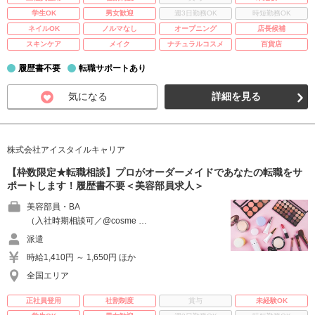
学生OK
男女歓迎
週3日勤務OK
時短勤務OK
ネイルOK
ノルマなし
オープニング
店長候補
スキンケア
メイク
ナチュラルコスメ
百貨店
履歴書不要
転職サポートあり
気になる
詳細を見る
株式会社アイスタイルキャリア
【枠数限定★転職相談】プロがオーダーメイドであなたの転職をサ
ポートします！履歴書不要＜美容部員求人＞
美容部員・BA
（入社時期相談可／@cosme …
派遣
時給1,410円 ～ 1,650円 ほか
全国エリア
正社員登用
社割制度
賞与
未経験OK