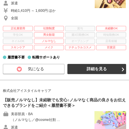
派遣
時給1,410円 ～ 1,600円 ほか
全国
正社員登用
社割制度
賞与
未経験OK
学生OK
男女歓迎
週3日勤務OK
時短勤務OK
ネイルOK
ノルマなし
オープニング
店長候補
スキンケア
メイク
ナチュラルコスメ
百貨店
履歴書不要
転職サポートあり
気になる
詳細を見る
株式会社アイスタイルキャリア
【販売ノルマなし】未経験でも安心♪ノルマなく商品の良さをお伝え
できるブランドをご紹介＜履歴書不要＞
美容部員・BA
（ノルマなし／@cosme社割 …
派遣