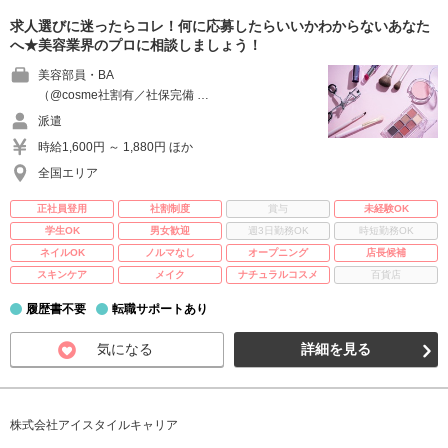
求人選びに迷ったらコレ！何に応募したらいいかわからないあなた
へ★美容業界のプロに相談しましょう！
美容部員・BA
（@cosme社割有／社保完備 …
派遣
時給1,600円 ～ 1,880円 ほか
全国エリア
正社員登用
社割制度
賞与
未経験OK
学生OK
男女歓迎
週3日勤務OK
時短勤務OK
ネイルOK
ノルマなし
オープニング
店長候補
スキンケア
メイク
ナチュラルコスメ
百貨店
履歴書不要
転職サポートあり
気になる
詳細を見る
株式会社アイスタイルキャリア