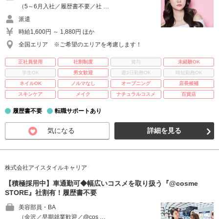
（5～6月入社／履歴書不要／社 …
派遣
時給1,600円 ～ 1,880円 ほか
全国エリア ※ご希望のエリアを考慮します！
正社員登用
社割制度
賞与
未経験OK
学生OK
男女歓迎
週3日勤務OK
時短勤務OK
ネイルOK
ノルマなし
オープニング
店長候補
スキンケア
メイク
ナチュラルコスメ
百貨店
履歴書不要
転職サポートあり
気になる
詳細を見る
株式会社アイスタイルキャリア
【積極採用中】車通勤可◆幅広いコスメを取り扱う『@cosme
STORE』社割有！履歴書不要
美容部員・BA
（金沢／早期就業歓迎／@cos …