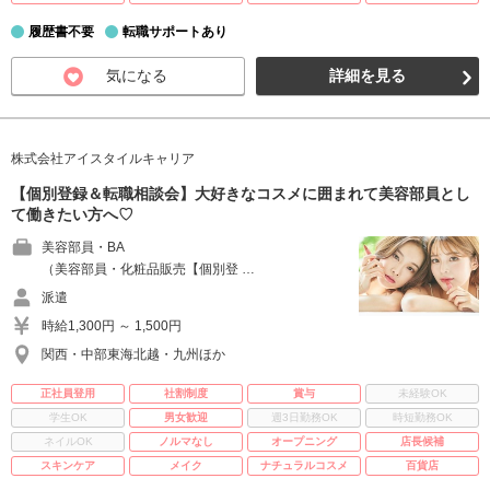
履歴書不要
転職サポートあり
気になる
詳細を見る
株式会社アイスタイルキャリア
【個別登録＆転職相談会】大好きなコスメに囲まれて美容部員とし
て働きたい方へ♡
美容部員・BA
（美容部員・化粧品販売【個別登 …
派遣
時給1,300円 ～ 1,500円
関西・中部東海北越・九州ほか
正社員登用
社割制度
賞与
未経験OK
学生OK
男女歓迎
週3日勤務OK
時短勤務OK
ネイルOK
ノルマなし
オープニング
店長候補
スキンケア
メイク
ナチュラルコスメ
百貨店