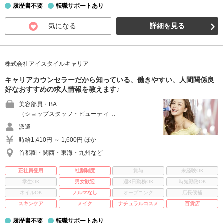
履歴書不要
転職サポートあり
気になる
詳細を見る
株式会社アイスタイルキャリア
キャリアカウンセラーだから知っている、働きやすい、人間関係良
好なおすすめの求人情報を教えます♪
美容部員・BA
（ショップスタッフ・ビューティ …
派遣
時給1,410円 ～ 1,600円 ほか
首都圏・関西・東海・九州など
正社員登用
社割制度
賞与
未経験OK
学生OK
男女歓迎
週3日勤務OK
時短勤務OK
ネイルOK
ノルマなし
オープニング
店長候補
スキンケア
メイク
ナチュラルコスメ
百貨店
履歴書不要
転職サポートあり