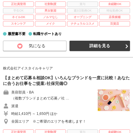
正社員登用
社割制度
賞与
未経験OK
学生OK
男女歓迎
週3日勤務OK
時短勤務OK
ネイルOK
ノルマなし
オープニング
店長候補
スキンケア
メイク
ナチュラルコスメ
百貨店
履歴書不要
転職サポートあり
気になる
詳細を見る
株式会社アイスタイルキャリア
【まとめて応募＆相談OK】いろんなブランドを一度に比較！あなた
に合うお仕事をご提案♪社保完備◎
美容部員・BA
（複数ブランドまとめて応募／社 …
派遣
時給1,410円 ～ 1,650円 ほか
全国エリア ※ご希望のエリアを考慮します！
正社員登用
社割制度
賞与
未経験OK