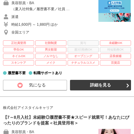
美容部員・BA
（夏入社特集／履歴書不要／社員 …
派遣
時給1,600円 ～ 1,880円 ほか
全国エリア
正社員登用
社割制度
賞与
未経験OK
学生OK
男女歓迎
週3日勤務OK
時短勤務OK
ネイルOK
ノルマなし
オープニング
店長候補
スキンケア
メイク
ナチュラルコスメ
百貨店
履歴書不要
転職サポートあり
気になる
詳細を見る
株式会社アイスタイルキャリア
【7～8月入社】未経験◎履歴書不要★スピード就業可！あなたにぴ
ったりのブランドを提案＜社員登用有＞
美容部員・BA