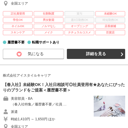
全国エリア
正社員登用
社割制度
賞与
未経験OK
学生OK
男女歓迎
週3日勤務OK
時短勤務OK
ネイルOK
ノルマなし
オープニング
店長候補
スキンケア
メイク
ナチュラルコスメ
百貨店
履歴書不要
転職サポートあり
気になる
詳細を見る
株式会社アイスタイルキャリア
【春入社】未経験OK！入社日相談可◎社員登用有★あなたにぴった
りのブランドをご提案＜履歴書不要＞
美容部員・BA
（春入社特集／履歴書不要／社員 …
派遣
時給1,410円 ～ 1,650円 ほか
全国エリア