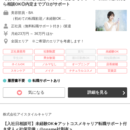
ら相談OK◎内定までプロがサポート
美容部員・BA
（初めての転職歓迎／未経験OK …
正社員（無料転職サポート付き）/派遣
月給23万円 ～ 36万円 ほか
全国エリア ※ご希望のエリアを考慮します！
正社員登用
社割制度
賞与
未経験OK
学生OK
男女歓迎
週3日勤務OK
時短勤務OK
ネイルOK
ノルマなし
オープニング
店長候補
スキンケア
メイク
ナチュラルコスメ
百貨店
履歴書不要
転職サポートあり
気になる
詳細を見る
株式会社アイスタイルキャリア
【入社日相談可】未経験OK★アットコスメキャリア転職サポート付
き求人＜社保完備・@cosme社割有＞