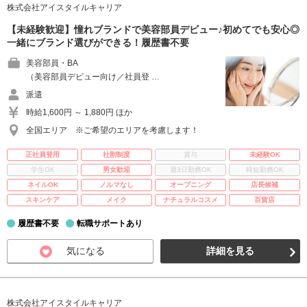
株式会社アイスタイルキャリア
【未経験歓迎】憧れブランドで美容部員デビュー♪初めてでも安心◎
一緒にブランド選びができる！履歴書不要
美容部員・BA
（美容部員デビュー向け／社員登 …
派遣
時給1,600円 ～ 1,880円 ほか
全国エリア ※ご希望のエリアを考慮します！
正社員登用
社割制度
賞与
未経験OK
学生OK
男女歓迎
週3日勤務OK
時短勤務OK
ネイルOK
ノルマなし
オープニング
店長候補
スキンケア
メイク
ナチュラルコスメ
百貨店
履歴書不要
転職サポートあり
気になる
詳細を見る
株式会社アイスタイルキャリア