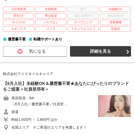
正社員登用
社割制度
賞与
未経験OK
学生OK
男女歓迎
週3日勤務OK
時短勤務OK
ネイルOK
ノルマなし
オープニング
店長候補
スキンケア
メイク
ナチュラルコスメ
百貨店
履歴書不要
転職サポートあり
気になる
詳細を見る
株式会社アイスタイルキャリア
【8月入社】未経験OK＆履歴書不要★あなたにぴったりのブランド
をご提案＜社員登用有＞
美容部員・BA
（8月入社／履歴書不要／社員登 …
派遣
時給1,600円 ～ 1,880円 ほか
全国エリア ※ご希望のエリアを考慮します！