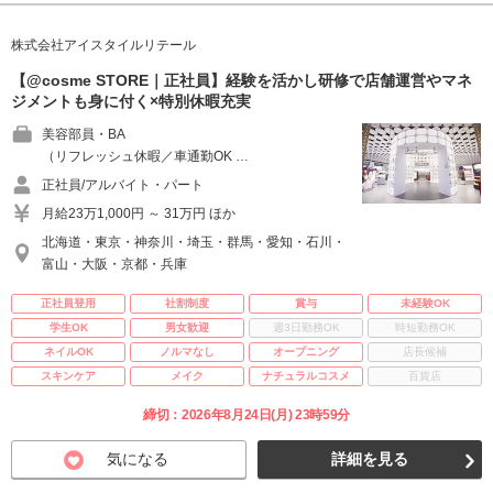
株式会社アイスタイルリテール
【@cosme STORE｜正社員】経験を活かし研修で店舗運営やマネ
ジメントも身に付く×特別休暇充実
美容部員・BA
（リフレッシュ休暇／車通勤OK …
正社員/アルバイト・パート
月給23万1,000円 ～ 31万円 ほか
北海道・東京・神奈川・埼玉・群馬・愛知・石川・
富山・大阪・京都・兵庫
正社員登用
社割制度
賞与
未経験OK
学生OK
男女歓迎
週3日勤務OK
時短勤務OK
ネイルOK
ノルマなし
オープニング
店長候補
スキンケア
メイク
ナチュラルコスメ
百貨店
締切：2026年8月24日(月) 23時59分
気になる
詳細を見る