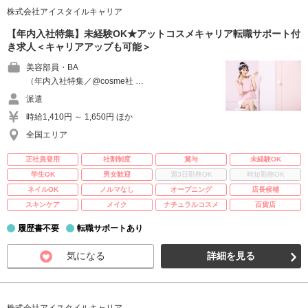
株式会社アイスタイルキャリア
【年内入社特集】未経験OK★アットコスメキャリア転職サポート付
き求人＜キャリアアップも可能＞
美容部員・BA
（年内入社特集／@cosme社 …
派遣
時給1,410円 ～ 1,650円 ほか
全国エリア
正社員登用
社割制度
賞与
未経験OK
学生OK
男女歓迎
週3日勤務OK
時短勤務OK
ネイルOK
ノルマなし
オープニング
店長候補
スキンケア
メイク
ナチュラルコスメ
百貨店
履歴書不要
転職サポートあり
気になる
詳細を見る