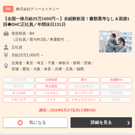
株式会社ディーエイチシー
PR
【全国一律月給25万1000円～】未経験歓迎！書類選考なし＆面接1
回◆DHC正社員／年間休日131日
美容部員・BA
（正社員／賞与年2回／車通勤可 …
正社員
月給25万1,000円 ～
北海道・東京・埼玉・千葉・神奈川・群馬・茨城・
宮城・愛知・大阪・奈良・兵庫・広島・福岡
正社員登用
社割制度
賞与
未経験OK
学生OK
男女歓迎
週3日勤務OK
時短勤務OK
ネイルOK
ノルマなし
オープニング
店長候補
スキンケア
メイク
ナチュラルコスメ
百貨店
締切：2026年8月27日(木) 23時59分
気になる
詳細を見る