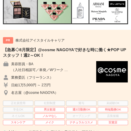
株式会社アイスタイルキャリア
PR
【急募◇8月限定】@cosme NAGOYAで好きな時に働く★POP UP
スタッフ！週2～OK！
美容部員・BA
（入社日相談可／単発／Wワーク …
業務委託（フリーランス）
日給1万5,000円 ～ 2万円
名古屋（@cosme NAGOYA）
正社員登用
社割制度
賞与
未経験OK
学生OK
男女歓迎
週3日勤務OK
時短勤務OK
ネイルOK
ノルマなし
オープニング
店長候補
スキンケア
メイク
ナチュラルコスメ
百貨店