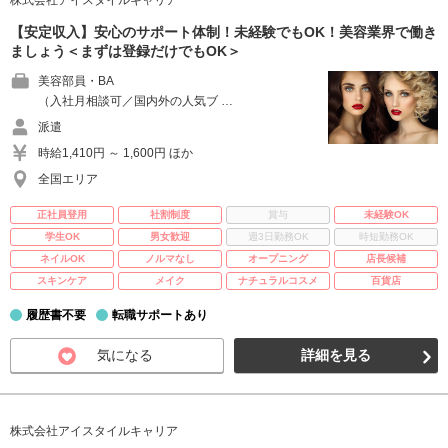
株式会社アイスタイルキャリア
【安定収入】安心のサポート体制！未経験でもOK！美容業界で働き
ましょう＜まずは登録だけでもOK＞
美容部員・BA
（入社月相談可／国内外の人気ブ …
派遣
時給1,410円 ～ 1,600円 ほか
全国エリア
正社員登用
社割制度
賞与
未経験OK
学生OK
男女歓迎
週3日勤務OK
時短勤務OK
ネイルOK
ノルマなし
オープニング
店長候補
スキンケア
メイク
ナチュラルコスメ
百貨店
履歴書不要
転職サポートあり
気になる
詳細を見る
株式会社アイスタイルキャリア