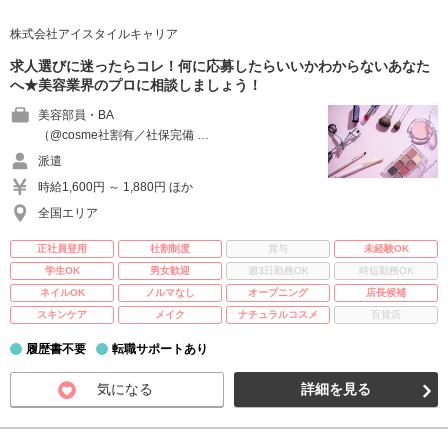
株式会社アイスタイルキャリア
求人選びに迷ったらコレ！何に応募したらいいかわからないあなた
へ★美容業界のプロに相談しましょう！
美容部員・BA
（@cosme社割有／社保完備 …
派遣
時給1,600円 ～ 1,880円 ほか
全国エリア
正社員登用
社割制度
賞与
未経験OK
学生OK
男女歓迎
週3日勤務OK
時短勤務OK
ネイルOK
ノルマなし
オープニング
店長候補
スキンケア
メイク
ナチュラルコスメ
百貨店
履歴書不要
転職サポートあり
気になる
詳細を見る