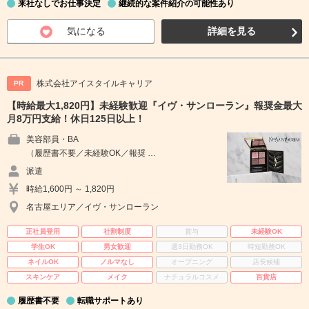
来社なしでお仕事決定
継続的な案件紹介の可能性あり
気になる
詳細を見る
株式会社アイスタイルキャリア
PR
【時給最大1,820円】未経験歓迎『イヴ・サンローラン』報奨金最大
月8万円支給！休日125日以上！
美容部員・BA
（履歴書不要／未経験OK／報奨 …
派遣
時給1,600円 ～ 1,820円
名古屋エリア／イヴ・サンローラン
正社員登用
社割制度
賞与
未経験OK
学生OK
男女歓迎
週3日勤務OK
時短勤務OK
ネイルOK
ノルマなし
オープニング
店長候補
スキンケア
メイク
ナチュラルコスメ
百貨店
履歴書不要
転職サポートあり