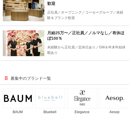
歓迎
正社員／オープニング／コーセーグループ／未経
験＆ブランク歓迎
月給25万〜／正社員／ノルマなし／有休ほ
ぼ100％
未経験から正社員／定休日あり／GW＆年末年始休
暇あり
募集中のブランド一覧
BAUM
Bluebell
Elegance
Aesop