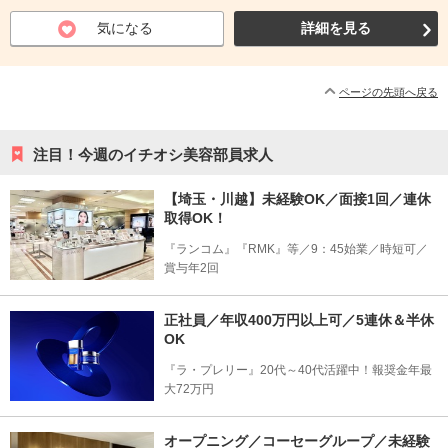
気になる
詳細を見る
ページの先頭へ戻る
注目！今週のイチオシ美容部員求人
【埼玉・川越】未経験OK／面接1回／連休
取得OK！
『ランコム』『RMK』等／9：45始業／時短可／
賞与年2回
正社員／年収400万円以上可／5連休＆半休
OK
『ラ・プレリー』20代～40代活躍中！報奨金年最
大72万円
オープニング／コーセーグループ／未経験