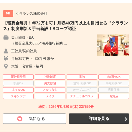
クラランス株式会社
PR
【報奨金毎月！年72万も可】月収40万円以上も目指せる『クララン
ス』制度刷新＆手当新設！Bコープ認証
美容部員・BA
（報奨金最大6万／海外旅行補助 …
正社員/契約社員
月給25万円 ～ 35万円 ほか
大阪・名古屋・福岡
正社員登用
社割制度
賞与
未経験OK
学生OK
男女歓迎
週3日勤務OK
時短勤務OK
ネイルOK
ノルマなし
オープニング
店長候補
スキンケア
メイク
ナチュラルコスメ
百貨店
締切：2026年8月20日(木) 23時59分
気になる
詳細を見る