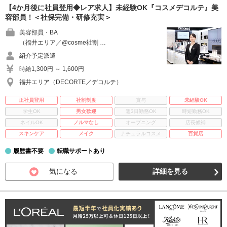
【4か月後に社員登用◆レア求人】未経験OK『コスメデコルテ』美
容部員！＜社保完備・研修充実＞
美容部員・BA
（福井エリア／@cosme社割 …
紹介予定派遣
時給1,300円 ～ 1,600円
福井エリア（DECORTE／デコルテ）
正社員登用
社割制度
賞与
未経験OK
学生OK
男女歓迎
週3日勤務OK
時短勤務OK
ネイルOK
ノルマなし
オープニング
店長候補
スキンケア
メイク
ナチュラルコスメ
百貨店
履歴書不要
転職サポートあり
気になる
詳細を見る