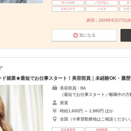
ネイルOK
ノルマなし
オ
スキンケア
メイク
ナチ
締切：2026年8月27日(木
気になる
ア
ード就業★最短でお仕事スタート！美容部員｜未経験OK・履歴
美容部員・BA
（最短でお仕事スタート／離職中の方
派遣
時給1,600円 ～ 1,880円 ほか
全国（※希望勤務地はご相談ください
正社員登用
社割制度