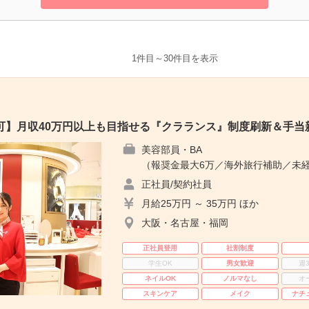
1件目～30件目を表示
可】月収40万円以上も目指せる『クラランス』制度刷新＆手当
美容部員・BA
（報奨金最大6万／海外旅行補助／未経
正社員/契約社員
月給25万円 ～ 35万円 ほか
大阪・名古屋・福岡
正社員登用
社割制度
学生OK
男女歓迎
週
ネイルOK
ノルマなし
オ
スキンケア
メイク
ナチ