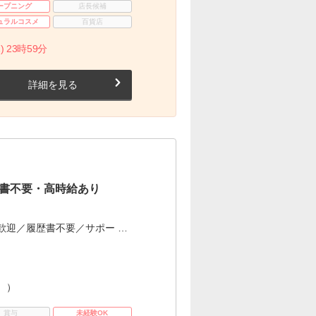
ープニング
店長候補
ュラルコスメ
百貨店
) 23時59分
詳細を見る
書不要・高時給あり
歓迎／履歴書不要／サポー …
。）
賞与
未経験OK