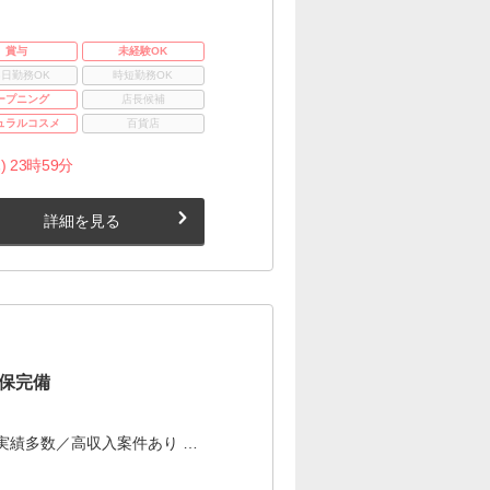
賞与
未経験OK
3日勤務OK
時短勤務OK
ープニング
店長候補
ュラルコスメ
百貨店
) 23時59分
詳細を見る
保完備
実績多数／高収入案件あり …