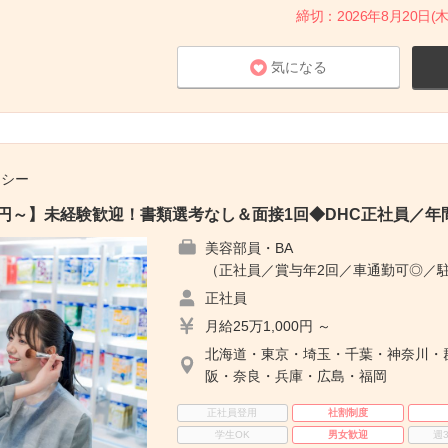
締切：2026年8月20日(木
気になる
チシー
00円～】未経験歓迎！書類選考なし＆面接1回◆DHC正社員／年間
美容部員・BA
（正社員／賞与年2回／車通勤可◎／
正社員
月給25万1,000円 ～
北海道・東京・埼玉・千葉・神奈川・
阪・奈良・兵庫・広島・福岡
正社員登用
社割制度
学生OK
男女歓迎
週