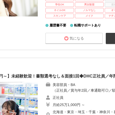
学生OK
男女歓迎
週
ネイルOK
ノルマなし
オ
スキンケア
メイク
ナチ
履歴書不要
転職サポートあり
気になる
00円～】未経験歓迎！書類選考なし＆面接1回◆DHC正社員／年間
美容部員・BA
（正社員／賞与年2回／車通勤可◎／
正社員
月給25万1,000円 ～
北海道・東京・埼玉・千葉・神奈川・