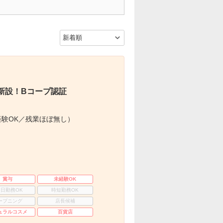
新設！Bコープ認証
験OK／残業ほぼ無し）
賞与
未経験OK
3日勤務OK
時短勤務OK
ープニング
店長候補
ュラルコスメ
百貨店