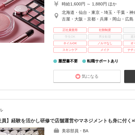
時給1,600円 ～ 1,880円 ほか
北海道・仙台・東京・埼玉・千葉・神
古屋・大阪・京都・兵庫・岡山・広島
正社員登用
社割制度
学生OK
男女歓迎
週
ネイルOK
ノルマなし
オ
スキンケア
メイク
ナチ
履歴書不要
転職サポートあり
気になる
ル
E｜正社員】経験を活かし研修で店舗運営やマネジメントも身に付く
美容部員・BA