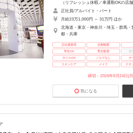
（リフレッシュ休暇／車通勤OKの店舗
正社員/アルバイト・パート
月給23万1,000円 ～ 31万円 ほか
北海道・東京・神奈川・埼玉・群馬・
都・兵庫
正社員登用
社割制度
学生OK
男女歓迎
週
ネイルOK
ノルマなし
オ
スキンケア
メイク
ナチ
締切：2026年8月24日(月
気になる
ア