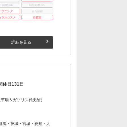
3日勤務OK
時短勤務OK
ープニング
店長候補
ュラルコスメ
百貨店
詳細を見る
休日131日
駐車場＆ガソリン代支給）
群馬・茨城・宮城・愛知・大