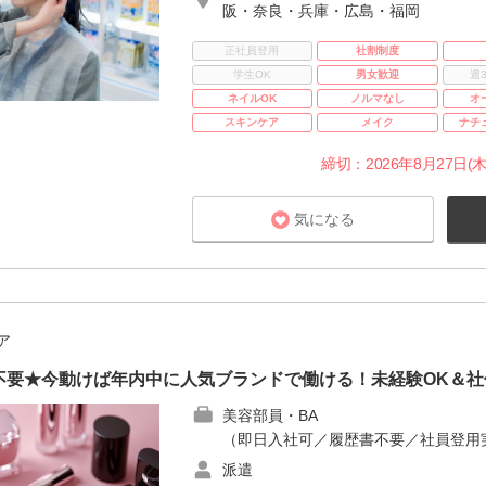
阪・奈良・兵庫・広島・福岡
正社員登用
社割制度
学生OK
男女歓迎
週
ネイルOK
ノルマなし
オ
スキンケア
メイク
ナチ
締切：2026年8月27日(木
気になる
ア
不要★今動けば年内中に人気ブランドで働ける！未経験OK＆社
美容部員・BA
（即日入社可／履歴書不要／社員登用
派遣