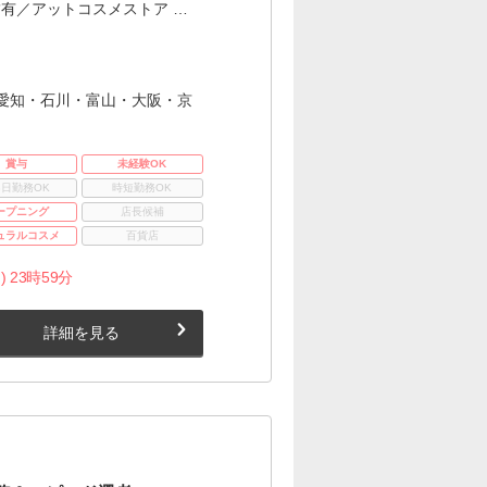
有／アットコスメストア …
愛知・石川・富山・大阪・京
賞与
未経験OK
3日勤務OK
時短勤務OK
ープニング
店長候補
ュラルコスメ
百貨店
) 23時59分
詳細を見る