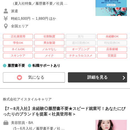
（夏入社特集／履歴書不要／社員 …
派遣
時給1,600円 ～ 1,880円 ほか
全国エリア
正社員登用
社割制度
賞与
未経験OK
学生OK
男女歓迎
週3日勤務OK
時短勤務OK
ネイルOK
ノルマなし
オープニング
店長候補
スキンケア
メイク
ナチュラルコスメ
百貨店
履歴書不要
転職サポートあり
気になる
詳細を見る
株式会社アイスタイルキャリア
【7～8月入社】未経験◎履歴書不要★スピード就業可！あなたにぴ
ったりのブランドを提案＜社員登用有＞
美容部員・BA
（5～6月入社／履歴書不要／社 …