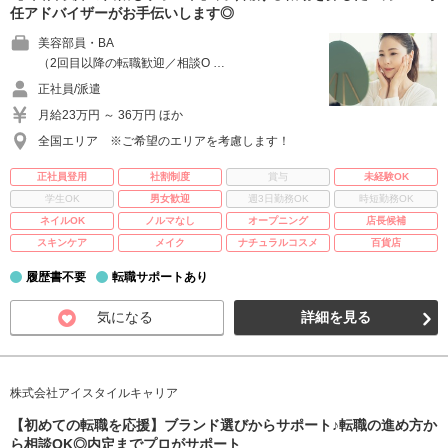
任アドバイザーがお手伝いします◎
美容部員・BA
（2回目以降の転職歓迎／相談O …
正社員/派遣
月給23万円 ～ 36万円 ほか
全国エリア ※ご希望のエリアを考慮します！
正社員登用
社割制度
賞与
未経験OK
学生OK
男女歓迎
週3日勤務OK
時短勤務OK
ネイルOK
ノルマなし
オープニング
店長候補
スキンケア
メイク
ナチュラルコスメ
百貨店
履歴書不要
転職サポートあり
気になる
詳細を見る
株式会社アイスタイルキャリア
【初めての転職を応援】ブランド選びからサポート♪転職の進め方か
ら相談OK◎内定までプロがサポート