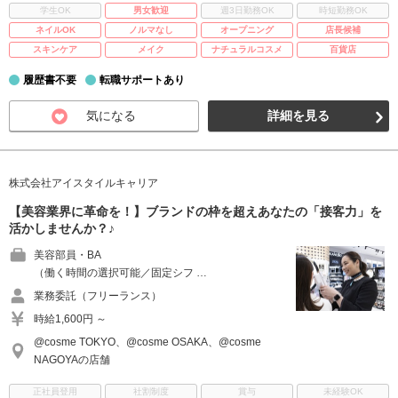
学生OK
男女歓迎
週3日勤務OK
時短勤務OK
ネイルOK
ノルマなし
オープニング
店長候補
スキンケア
メイク
ナチュラルコスメ
百貨店
履歴書不要
転職サポートあり
気になる
詳細を見る
株式会社アイスタイルキャリア
【美容業界に革命を！】ブランドの枠を超えあなたの「接客力」を
活かしませんか？♪
美容部員・BA
（働く時間の選択可能／固定シフ …
業務委託（フリーランス）
時給1,600円 ～
@cosme TOKYO、@cosme OSAKA、@cosme
NAGOYAの店舗
正社員登用
社割制度
賞与
未経験OK