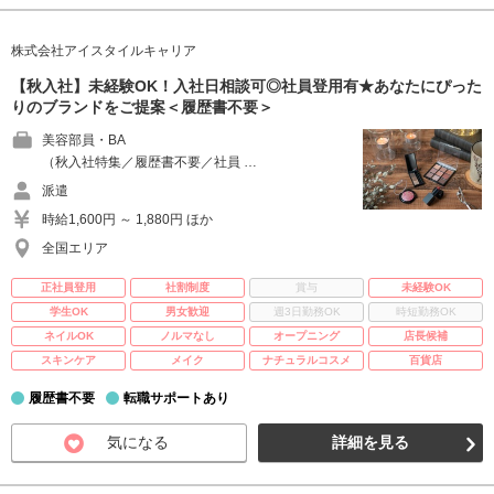
株式会社アイスタイルキャリア
【秋入社】未経験OK！入社日相談可◎社員登用有★あなたにぴった
りのブランドをご提案＜履歴書不要＞
美容部員・BA
（秋入社特集／履歴書不要／社員 …
派遣
時給1,600円 ～ 1,880円 ほか
全国エリア
正社員登用
社割制度
賞与
未経験OK
学生OK
男女歓迎
週3日勤務OK
時短勤務OK
ネイルOK
ノルマなし
オープニング
店長候補
スキンケア
メイク
ナチュラルコスメ
百貨店
履歴書不要
転職サポートあり
気になる
詳細を見る