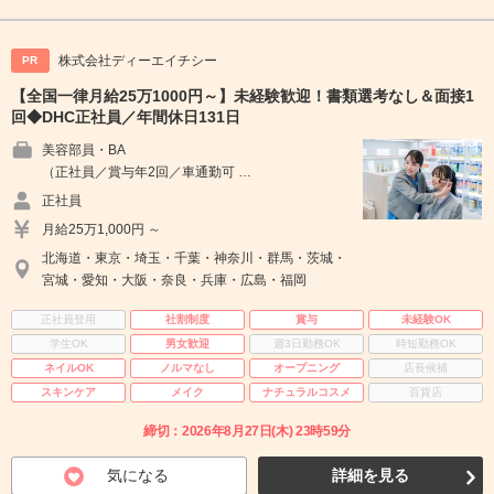
株式会社ディーエイチシー
PR
【全国一律月給25万1000円～】未経験歓迎！書類選考なし＆面接1
回◆DHC正社員／年間休日131日
美容部員・BA
（正社員／賞与年2回／車通勤可 …
正社員
月給25万1,000円 ～
北海道・東京・埼玉・千葉・神奈川・群馬・茨城・
宮城・愛知・大阪・奈良・兵庫・広島・福岡
正社員登用
社割制度
賞与
未経験OK
学生OK
男女歓迎
週3日勤務OK
時短勤務OK
ネイルOK
ノルマなし
オープニング
店長候補
スキンケア
メイク
ナチュラルコスメ
百貨店
締切：2026年8月27日(木) 23時59分
気になる
詳細を見る