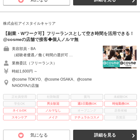
株式会社アイスタイルキャリア
【副業・Wワーク可】フリーランスとして空き時間を活用できる！
@cosmeの店舗で接客◆個人ノルマ無
美容部員・BA
（経験者優遇／働く時間の選択可 …
業務委託（フリーランス）
時給1,600円 ～
@cosme TOKYO、@cosme OSAKA、@cosme
NAGOYAの店舗
正社員登用
社割制度
賞与
未経験OK
学生OK
男女歓迎
週3日勤務OK
時短勤務OK
ネイルOK
ノルマなし
オープニング
店長候補
スキンケア
メイク
ナチュラルコスメ
百貨店
気になる
詳細を見る