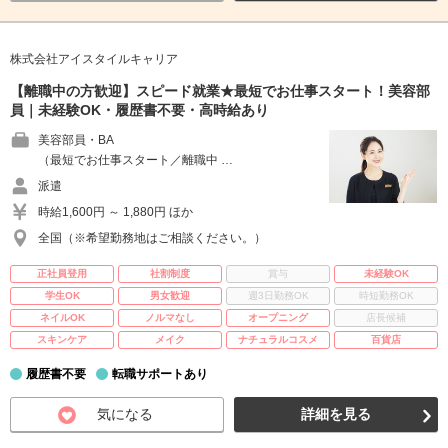
株式会社アイスタイルキャリア
【離職中の方歓迎】スピード就業★最短でお仕事スタート！美容部
員｜未経験OK・履歴書不要・高時給あり
美容部員・BA
（最短でお仕事スタート／離職中 …
派遣
時給1,600円 ～ 1,880円 ほか
全国（※希望勤務地はご相談ください。）
正社員登用
社割制度
賞与
未経験OK
学生OK
男女歓迎
週3日勤務OK
時短勤務OK
ネイルOK
ノルマなし
オープニング
店長候補
スキンケア
メイク
ナチュラルコスメ
百貨店
履歴書不要
転職サポートあり
気になる
詳細を見る