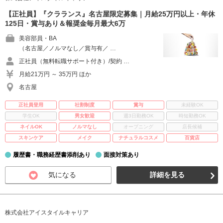
【正社員】『クラランス』名古屋限定募集｜月給25万円以上・年休
125日・賞与あり＆報奨金毎月最大6万
美容部員・BA
（名古屋／ノルマなし／賞与有／ …
正社員（無料転職サポート付き）/契約 …
月給21万円 ～ 35万円 ほか
名古屋
正社員登用
社割制度
賞与
未経験OK
学生OK
男女歓迎
週3日勤務OK
時短勤務OK
ネイルOK
ノルマなし
オープニング
店長候補
スキンケア
メイク
ナチュラルコスメ
百貨店
履歴書・職務経歴書添削あり
面接対策あり
気になる
詳細を見る
株式会社アイスタイルキャリア