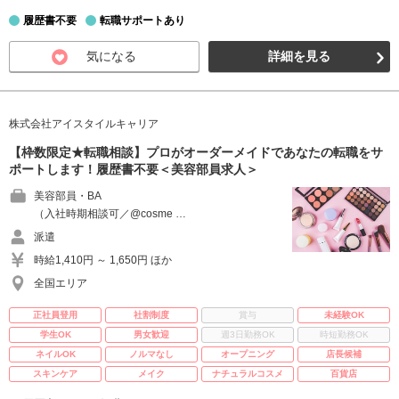
履歴書不要
転職サポートあり
気になる
詳細を見る
株式会社アイスタイルキャリア
【枠数限定★転職相談】プロがオーダーメイドであなたの転職をサ
ポートします！履歴書不要＜美容部員求人＞
美容部員・BA
（入社時期相談可／@cosme …
派遣
時給1,410円 ～ 1,650円 ほか
全国エリア
正社員登用
社割制度
賞与
未経験OK
学生OK
男女歓迎
週3日勤務OK
時短勤務OK
ネイルOK
ノルマなし
オープニング
店長候補
スキンケア
メイク
ナチュラルコスメ
百貨店