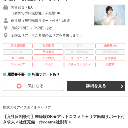
美容部員・BA
（初めての転職歓迎／未経験OK …
正社員（無料転職サポート付き）/派遣
月給23万円 ～ 36万円 ほか
全国エリア ※ご希望のエリアを考慮します！
正社員登用
社割制度
賞与
未経験OK
学生OK
男女歓迎
週3日勤務OK
時短勤務OK
ネイルOK
ノルマなし
オープニング
店長候補
スキンケア
メイク
ナチュラルコスメ
百貨店
履歴書不要
転職サポートあり
気になる
詳細を見る
株式会社アイスタイルキャリア
【入社日相談可】未経験OK★アットコスメキャリア転職サポート付
き求人＜社保完備・@cosme社割有＞