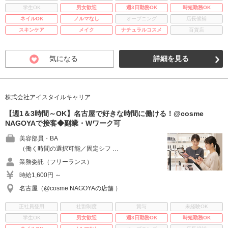
学生OK
男女歓迎
週3日勤務OK
時短勤務OK
ネイルOK
ノルマなし
オープニング
店長候補
スキンケア
メイク
ナチュラルコスメ
百貨店
気になる
詳細を見る
株式会社アイスタイルキャリア
【週1＆3時間～OK】名古屋で好きな時間に働ける！@cosme
NAGOYAで接客◆副業・Wワーク可
美容部員・BA
（働く時間の選択可能／固定シフ …
業務委託（フリーランス）
時給1,600円 ～
名古屋（@cosme NAGOYAの店舗 ）
正社員登用
社割制度
賞与
未経験OK
学生OK
男女歓迎
週3日勤務OK
時短勤務OK