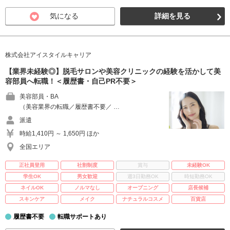
気になる
詳細を見る
株式会社アイスタイルキャリア
【業界未経験◎】脱毛サロンや美容クリニックの経験を活かして美
容部員へ転職！＜履歴書・自己PR不要＞
美容部員・BA
（美容業界の転職／履歴書不要／ …
派遣
時給1,410円 ～ 1,650円 ほか
全国エリア
正社員登用
社割制度
賞与
未経験OK
学生OK
男女歓迎
週3日勤務OK
時短勤務OK
ネイルOK
ノルマなし
オープニング
店長候補
スキンケア
メイク
ナチュラルコスメ
百貨店
履歴書不要
転職サポートあり