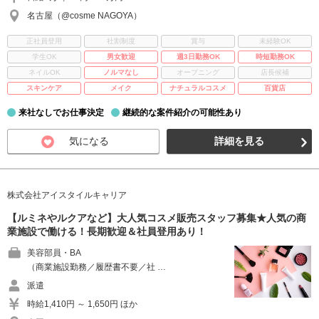
名古屋（@cosme NAGOYA）
正社員登用
社割制度
賞与
未経験OK
学生OK
男女歓迎
週3日勤務OK
時短勤務OK
ネイルOK
ノルマなし
オープニング
店長候補
スキンケア
メイク
ナチュラルコスメ
百貨店
来社なしでお仕事決定
継続的な案件紹介の可能性あり
気になる
詳細を見る
株式会社アイスタイルキャリア
【ルミネやルクアなど】大人気コスメ販売スタッフ募集★人気の商
業施設で働ける！長期歓迎＆社員登用あり！
美容部員・BA
（商業施設勤務／履歴書不要／社 …
派遣
時給1,410円 ～ 1,650円 ほか