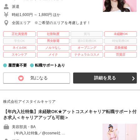
派遣
時給1,600円 ～ 1,880円 ほか
全国エリア ※ご希望のエリアを考慮します！
正社員登用
社割制度
賞与
未経験OK
学生OK
男女歓迎
週3日勤務OK
時短勤務OK
ネイルOK
ノルマなし
オープニング
店長候補
スキンケア
メイク
ナチュラルコスメ
百貨店
履歴書不要
転職サポートあり
気になる
詳細を見る
株式会社アイスタイルキャリア
【年内入社特集】未経験OK★アットコスメキャリア転職サポート付
き求人＜キャリアアップも可能＞
美容部員・BA
（年内入社特集／@cosme社 …