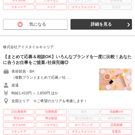
ネイルOK
ノルマなし
オープニング
店長候補
スキンケア
メイク
ナチュラルコスメ
百貨店
気になる
詳細を見る
株式会社アイスタイルキャリア
【まとめて応募＆相談OK】いろんなブランドを一度に比較！あなた
に合うお仕事をご提案♪社保完備◎
美容部員・BA
（複数ブランドまとめて応募／社 …
派遣
時給1,410円 ～ 1,650円 ほか
全国エリア ※ご希望のエリアを考慮します！
正社員登用
社割制度
賞与
未経験OK
学生OK
男女歓迎
週3日勤務OK
時短勤務OK
ネイルOK
ノルマなし
オープニング
店長候補
スキンケア
メイク
ナチュラルコスメ
百貨店