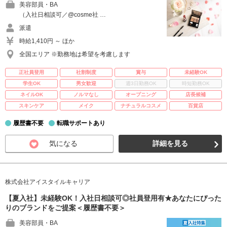
美容部員・BA
（入社日相談可／@cosme社 …
派遣
時給1,410円 ～ ほか
全国エリア ※勤務地は希望を考慮します
正社員登用
社割制度
賞与
未経験OK
学生OK
男女歓迎
週3日勤務OK
時短勤務OK
ネイルOK
ノルマなし
オープニング
店長候補
スキンケア
メイク
ナチュラルコスメ
百貨店
履歴書不要
転職サポートあり
気になる
詳細を見る
株式会社アイスタイルキャリア
【夏入社】未経験OK！入社日相談可◎社員登用有★あなたにぴった
りのブランドをご提案＜履歴書不要＞
美容部員・BA