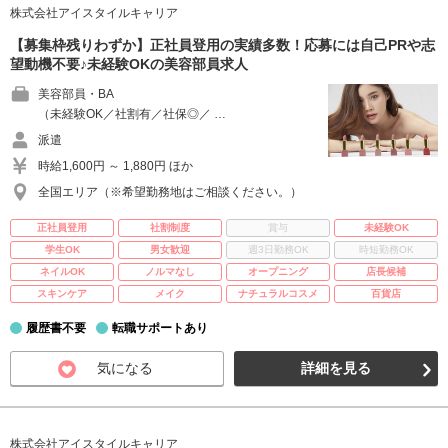
株式会社アイスタイルキャリア
【募集枠残りわずか】正社員登用の実績多数！応募には自己PRや志
望動機不要♪未経験OKの美容部員求人
美容部員・BA
（未経験OK／社割有／社保◎／ …
派遣
時給1,600円 ～ 1,880円 ほか
全国エリア（※希望勤務地はご相談ください。）
正社員登用
社割制度
賞与
未経験OK
学生OK
男女歓迎
週3日勤務OK
時短勤務OK
ネイルOK
ノルマなし
オープニング
店長候補
スキンケア
メイク
ナチュラルコスメ
百貨店
履歴書不要
転職サポートあり
気になる
詳細を見る
株式会社アイスタイルキャリア