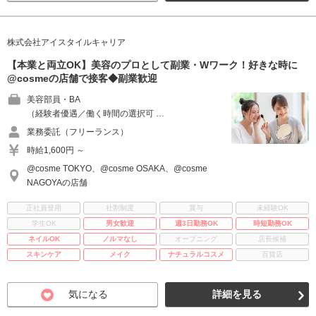
株式会社アイスタイルキャリア
【本業と両立OK】美容のプロとして副業・Wワーク！好きな時に
@cosmeの店舗で接客◆副業歓迎
美容部員・BA
（経験者優遇／働く時間の選択可 …
業務委託（フリーランス）
時給1,600円 ～
@cosme TOKYO、@cosme OSAKA、@cosme
NAGOYAの店舗
正社員登用
社割制度
賞与
未経験OK
学生OK
男女歓迎
週3日勤務OK
時短勤務OK
ネイルOK
ノルマなし
オープニング
店長候補
スキンケア
メイク
ナチュラルコスメ
百貨店
気になる
詳細を見る