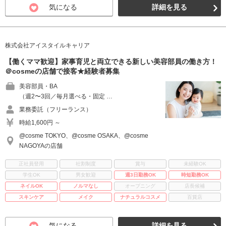
気になる
詳細を見る
株式会社アイスタイルキャリア
【働くママ歓迎】家事育児と両立できる新しい美容部員の働き方！
＠cosmeの店舗で接客★経験者募集
美容部員・BA
（週2〜3回／毎月選べる・固定 …
業務委託（フリーランス）
時給1,600円 ～
@cosme TOKYO、@cosme OSAKA、@cosme
NAGOYAの店舗
正社員登用
社割制度
賞与
未経験OK
学生OK
男女歓迎
週3日勤務OK
時短勤務OK
ネイルOK
ノルマなし
オープニング
店長候補
スキンケア
メイク
ナチュラルコスメ
百貨店
気になる
詳細を見る