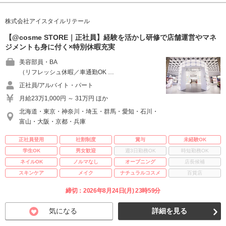
株式会社アイスタイルリテール
【@cosme STORE｜正社員】経験を活かし研修で店舗運営やマネ
ジメントも身に付く×特別休暇充実
美容部員・BA
（リフレッシュ休暇／車通勤OK …
正社員/アルバイト・パート
月給23万1,000円 ～ 31万円 ほか
北海道・東京・神奈川・埼玉・群馬・愛知・石川・
富山・大阪・京都・兵庫
正社員登用
社割制度
賞与
未経験OK
学生OK
男女歓迎
週3日勤務OK
時短勤務OK
ネイルOK
ノルマなし
オープニング
店長候補
スキンケア
メイク
ナチュラルコスメ
百貨店
締切：2026年8月24日(月) 23時59分
気になる
詳細を見る