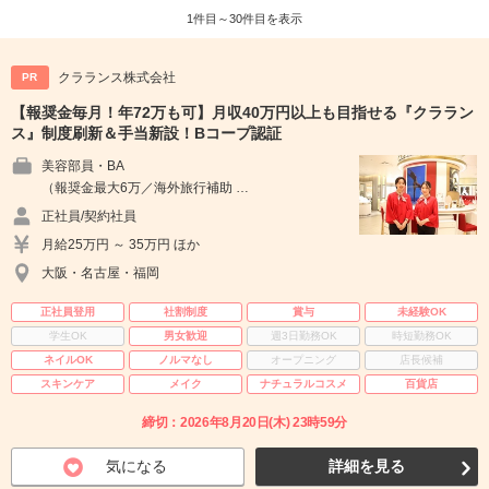
1件目～30件目を表示
クラランス株式会社
PR
【報奨金毎月！年72万も可】月収40万円以上も目指せる『クララン
ス』制度刷新＆手当新設！Bコープ認証
美容部員・BA
（報奨金最大6万／海外旅行補助 …
正社員/契約社員
月給25万円 ～ 35万円 ほか
大阪・名古屋・福岡
正社員登用
社割制度
賞与
未経験OK
学生OK
男女歓迎
週3日勤務OK
時短勤務OK
ネイルOK
ノルマなし
オープニング
店長候補
スキンケア
メイク
ナチュラルコスメ
百貨店
締切：2026年8月20日(木) 23時59分
気になる
詳細を見る