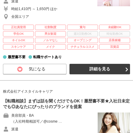
派遣
時給1,410円 ～ 1,650円 ほか
全国エリア
正社員登用
社割制度
賞与
未経験OK
学生OK
男女歓迎
週3日勤務OK
時短勤務OK
ネイルOK
ノルマなし
オープニング
店長候補
スキンケア
メイク
ナチュラルコスメ
百貨店
履歴書不要
転職サポートあり
気になる
詳細を見る
株式会社アイスタイルキャリア
【転職相談】まずは話を聞くだけでもOK！履歴書不要★入社日未定
でも◎あなたにぴったりのブランドを提案
美容部員・BA
（入社時期相談可／@cosme …
派遣