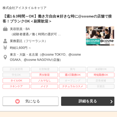
株式会社アイスタイルキャリア
【週1＆3時間～OK】働き方自由★好きな時に@cosmeの店舗で接
客！ブランクOK＜副業歓迎＞
美容部員・BA
（経験者優遇／働く時間の選択可 …
業務委託（フリーランス）
時給1,600円 ～
東京・大阪・名古屋（@cosme TOKYO、@cosme
OSAKA、@cosme NAGOYAの店舗）
正社員登用
社割制度
賞与
未経験OK
学生OK
男女歓迎
週3日勤務OK
時短勤務OK
ネイルOK
ノルマなし
オープニング
店長候補
スキンケア
メイク
ナチュラルコスメ
百貨店
気になる
詳細を見る