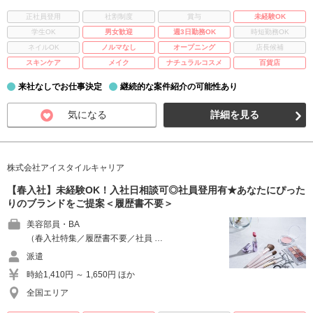
正社員登用
社割制度
賞与
未経験OK
学生OK
男女歓迎
週3日勤務OK
時短勤務OK
ネイルOK
ノルマなし
オープニング
店長候補
スキンケア
メイク
ナチュラルコスメ
百貨店
来社なしでお仕事決定
継続的な案件紹介の可能性あり
気になる
詳細を見る
株式会社アイスタイルキャリア
【春入社】未経験OK！入社日相談可◎社員登用有★あなたにぴった
りのブランドをご提案＜履歴書不要＞
美容部員・BA
（春入社特集／履歴書不要／社員 …
派遣
時給1,410円 ～ 1,650円 ほか
全国エリア