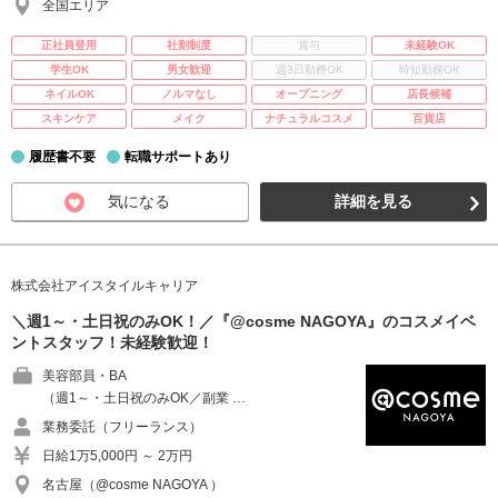
全国エリア
正社員登用
社割制度
賞与
未経験OK
学生OK
男女歓迎
週3日勤務OK
時短勤務OK
ネイルOK
ノルマなし
オープニング
店長候補
スキンケア
メイク
ナチュラルコスメ
百貨店
履歴書不要
転職サポートあり
気になる
詳細を見る
株式会社アイスタイルキャリア
＼週1～・土日祝のみOK！／『@cosme NAGOYA』のコスメイベ
ントスタッフ！未経験歓迎！
美容部員・BA
（週1～・土日祝のみOK／副業 …
業務委託（フリーランス）
日給1万5,000円 ～ 2万円
名古屋（@cosme NAGOYA ）