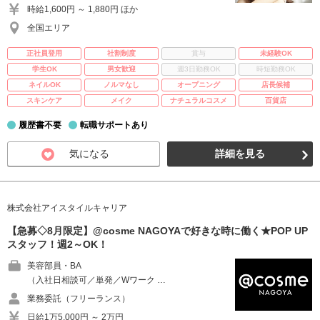
時給1,600円 ～ 1,880円 ほか
全国エリア
正社員登用
社割制度
賞与
未経験OK
学生OK
男女歓迎
週3日勤務OK
時短勤務OK
ネイルOK
ノルマなし
オープニング
店長候補
スキンケア
メイク
ナチュラルコスメ
百貨店
履歴書不要
転職サポートあり
気になる
詳細を見る
株式会社アイスタイルキャリア
【急募◇8月限定】@cosme NAGOYAで好きな時に働く★POP UP
スタッフ！週2～OK！
美容部員・BA
（入社日相談可／単発／Wワーク …
業務委託（フリーランス）
日給1万5,000円 ～ 2万円