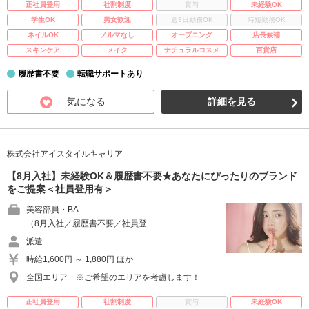
正社員登用
社割制度
賞与
未経験OK
学生OK
男女歓迎
週3日勤務OK
時短勤務OK
ネイルOK
ノルマなし
オープニング
店長候補
スキンケア
メイク
ナチュラルコスメ
百貨店
履歴書不要
転職サポートあり
気になる
詳細を見る
株式会社アイスタイルキャリア
【8月入社】未経験OK＆履歴書不要★あなたにぴったりのブランド
をご提案＜社員登用有＞
美容部員・BA
（8月入社／履歴書不要／社員登 …
派遣
時給1,600円 ～ 1,880円 ほか
全国エリア ※ご希望のエリアを考慮します！
正社員登用
社割制度
賞与
未経験OK