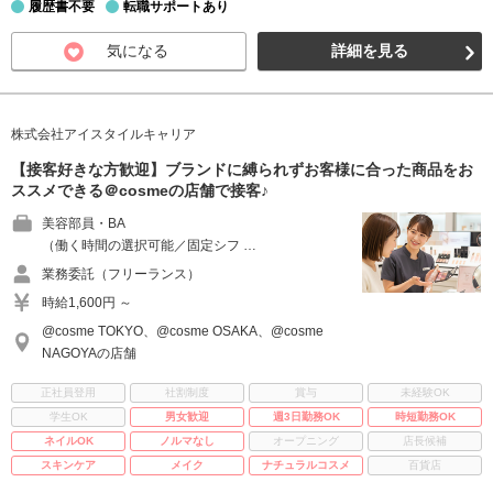
履歴書不要
転職サポートあり
気になる
詳細を見る
株式会社アイスタイルキャリア
【接客好きな方歓迎】ブランドに縛られずお客様に合った商品をお
ススメできる＠cosmeの店舗で接客♪
美容部員・BA
（働く時間の選択可能／固定シフ …
業務委託（フリーランス）
時給1,600円 ～
@cosme TOKYO、@cosme OSAKA、@cosme
NAGOYAの店舗
正社員登用
社割制度
賞与
未経験OK
学生OK
男女歓迎
週3日勤務OK
時短勤務OK
ネイルOK
ノルマなし
オープニング
店長候補
スキンケア
メイク
ナチュラルコスメ
百貨店