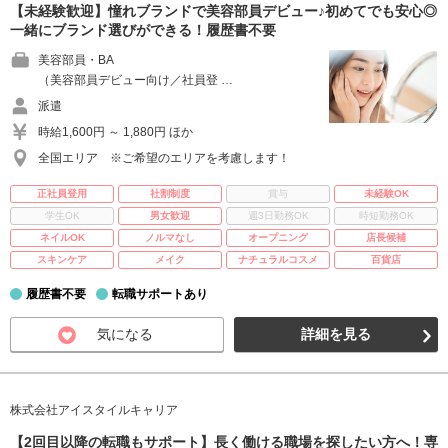
【未経験歓迎】憧れブランドで美容部員デビュー♪初めてでも安心◎
一緒にブランド選びができる！履歴書不要
美容部員・BA
（美容部員デビュー向け／社員登 …
派遣
時給1,600円 ～ 1,880円 ほか
全国エリア ※ご希望のエリアを考慮します！
正社員登用
社割制度
賞与
未経験OK
学生OK
男女歓迎
週3日勤務OK
時短勤務OK
ネイルOK
ノルマなし
オープニング
店長候補
スキンケア
メイク
ナチュラルコスメ
百貨店
履歴書不要
転職サポートあり
気になる
詳細を見る
株式会社アイスタイルキャリア
【2回目以降の転職もサポート】長く働ける職場を探したい方へ！専