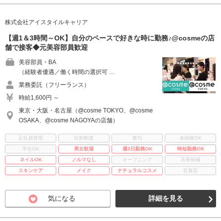
株式会社アイスタイルキャリア
【週1＆3時間～OK】自分のペースで好きな時に勤務♪@cosmeの店
舗で接客◆元美容部員歓迎
美容部員・BA
（経験者優遇／働く時間の選択可 …
業務委託（フリーランス）
時給1,600円 ～
東京・大阪・名古屋（@cosme TOKYO、@cosme
OSAKA、@cosme NAGOYAの店舗）
正社員登用
社割制度
賞与
未経験OK
学生OK
男女歓迎
週3日勤務OK
時短勤務OK
ネイルOK
ノルマなし
オープニング
店長候補
スキンケア
メイク
ナチュラルコスメ
百貨店
気になる
詳細を見る