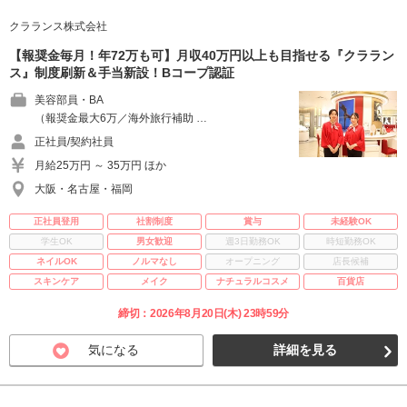
クラランス株式会社
【報奨金毎月！年72万も可】月収40万円以上も目指せる『クララン
ス』制度刷新＆手当新設！Bコープ認証
美容部員・BA
（報奨金最大6万／海外旅行補助 …
正社員/契約社員
月給25万円 ～ 35万円 ほか
大阪・名古屋・福岡
正社員登用
社割制度
賞与
未経験OK
学生OK
男女歓迎
週3日勤務OK
時短勤務OK
ネイルOK
ノルマなし
オープニング
店長候補
スキンケア
メイク
ナチュラルコスメ
百貨店
締切：2026年8月20日(木) 23時59分
気になる
詳細を見る