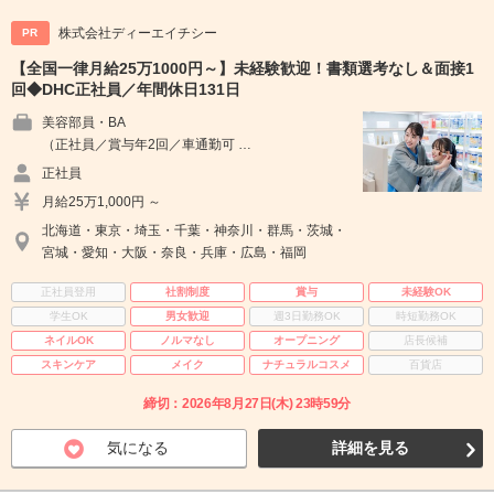
株式会社ディーエイチシー
PR
【全国一律月給25万1000円～】未経験歓迎！書類選考なし＆面接1
回◆DHC正社員／年間休日131日
美容部員・BA
（正社員／賞与年2回／車通勤可 …
正社員
月給25万1,000円 ～
北海道・東京・埼玉・千葉・神奈川・群馬・茨城・
宮城・愛知・大阪・奈良・兵庫・広島・福岡
正社員登用
社割制度
賞与
未経験OK
学生OK
男女歓迎
週3日勤務OK
時短勤務OK
ネイルOK
ノルマなし
オープニング
店長候補
スキンケア
メイク
ナチュラルコスメ
百貨店
締切：2026年8月27日(木) 23時59分
気になる
詳細を見る