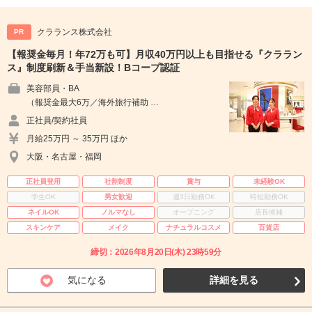
クラランス株式会社
PR
【報奨金毎月！年72万も可】月収40万円以上も目指せる『クララン
ス』制度刷新＆手当新設！Bコープ認証
美容部員・BA
（報奨金最大6万／海外旅行補助 …
正社員/契約社員
月給25万円 ～ 35万円 ほか
大阪・名古屋・福岡
正社員登用
社割制度
賞与
未経験OK
学生OK
男女歓迎
週3日勤務OK
時短勤務OK
ネイルOK
ノルマなし
オープニング
店長候補
スキンケア
メイク
ナチュラルコスメ
百貨店
締切：2026年8月20日(木) 23時59分
気になる
詳細を見る