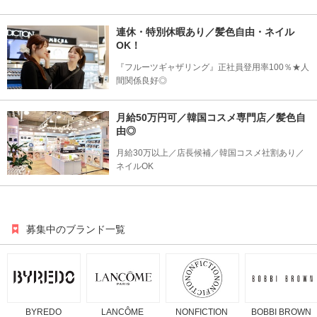
連休・特別休暇あり／髪色自由・ネイル
OK！
『フルーツギャザリング』正社員登用率100％★人
間関係良好◎
月給50万円可／韓国コスメ専門店／髪色自
由◎
月給30万以上／店長候補／韓国コスメ社割あり／
ネイルOK
募集中のブランド一覧
BYREDO
LANCÔME
NONFICTION
BOBBI BROWN