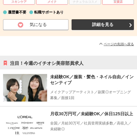
スキンケア
メイク
ナチュラルコスメ
百貨店
履歴書不要
転職サポートあり
気になる
詳細を見る
ページの先頭へ戻る
注目！今週のイチオシ美容部員求人
未経験OK／服装・髪色・ネイル自由／イン
センティブ
メイクアップアーティスト／副業◎オープニング
募集／面接1回
月収30万円可／未経験OK／休日125日以上
全国／月給30万可／社員登用実績多数／高収入／
未経験◎