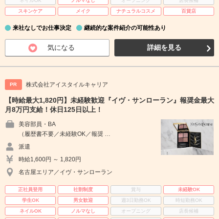
ネイルOK
ノルマなし
オープニング
店長候補
スキンケア
メイク
ナチュラルコスメ
百貨店
来社なしでお仕事決定
継続的な案件紹介の可能性あり
気になる
詳細を見る
株式会社アイスタイルキャリア
PR
【時給最大1,820円】未経験歓迎『イヴ・サンローラン』報奨金最大
月8万円支給！休日125日以上！
美容部員・BA
（履歴書不要／未経験OK／報奨 …
派遣
時給1,600円 ～ 1,820円
名古屋エリア／イヴ・サンローラン
正社員登用
社割制度
賞与
未経験OK
学生OK
男女歓迎
週3日勤務OK
時短勤務OK
ネイルOK
ノルマなし
オープニング
店長候補