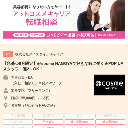
株式会社アイスタイルキャリア
PR
【急募◇8月限定】@cosme NAGOYAで好きな時に働く★POP UP
スタッフ！週2～OK！
美容部員・BA
（入社日相談可／単発／Wワーク …
業務委託（フリーランス）
日給1万5,000円 ～ 2万円
名古屋（@cosme NAGOYA）
正社員登用
社割制度
賞与
未経験OK
学生OK
男女歓迎
週3日勤務OK
時短勤務OK