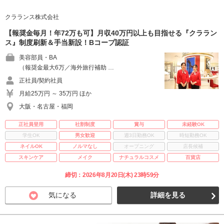
クラランス株式会社
【報奨金毎月！年72万も可】月収40万円以上も目指せる『クララン
ス』制度刷新＆手当新設！Bコープ認証
美容部員・BA
（報奨金最大6万／海外旅行補助 …
正社員/契約社員
月給25万円 ～ 35万円 ほか
大阪・名古屋・福岡
正社員登用
社割制度
賞与
未経験OK
学生OK
男女歓迎
週3日勤務OK
時短勤務OK
ネイルOK
ノルマなし
オープニング
店長候補
スキンケア
メイク
ナチュラルコスメ
百貨店
締切：2026年8月20日(木) 23時59分
気になる
詳細を見る