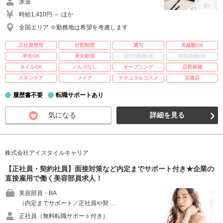
派遣
時給1,410円 ～ ほか
全国エリア ※勤務地は希望を考慮します
正社員登用
社割制度
賞与
未経験OK
学生OK
男女歓迎
週3日勤務OK
時短勤務OK
ネイルOK
ノルマなし
オープニング
店長候補
スキンケア
メイク
ナチュラルコスメ
百貨店
履歴書不要
転職サポートあり
気になる
詳細を見る
株式会社アイスタイルキャリア
【正社員・契約社員】面接対策など内定までサポート付き★企業の
直接雇用で働く美容部員求人！
美容部員・BA
（内定までサポート／正社員や契 …
正社員（無料転職サポート付き）