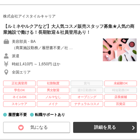
株式会社アイスタイルキャリア
【ルミネやルクアなど】大人気コスメ販売スタッフ募集★人気の商
業施設で働ける！長期歓迎＆社員登用あり！
美容部員・BA
（商業施設勤務／履歴書不要／社 …
派遣
時給1,410円 ～ 1,650円 ほか
全国エリア
正社員登用
社割制度
賞与
未経験OK
学生OK
男女歓迎
週3日勤務OK
時短勤務OK
ネイルOK
ノルマなし
オープニング
店長候補
スキンケア
メイク
ナチュラルコスメ
百貨店
履歴書不要
転職サポートあり
気になる
詳細を見る