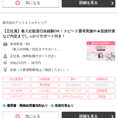
気になる
詳細を見る
株式会社アイスタイルキャリア
【正社員】春入社歓迎◎未経験OK！スピード選考実施中★面接対策
など内定までしっかりサポート付き！
美容部員・BA
（春入社特集／内定までサポート …
正社員（無料転職サポート付き）
月給23万円 ～ 36万円
全国（※希望勤務地はご相談ください。）
正社員登用
社割制度
賞与
未経験OK
学生OK
男女歓迎
週3日勤務OK
時短勤務OK
ネイルOK
ノルマなし
オープニング
店長候補
スキンケア
メイク
ナチュラルコスメ
百貨店
履歴書・職務経歴書添削あり
面接対策あり
気になる
詳細を見る