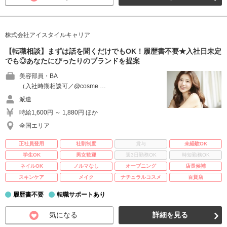
株式会社アイスタイルキャリア
【転職相談】まずは話を聞くだけでもOK！履歴書不要★入社日未定
でも◎あなたにぴったりのブランドを提案
美容部員・BA
（入社時期相談可／@cosme …
派遣
時給1,600円 ～ 1,880円 ほか
全国エリア
正社員登用
社割制度
賞与
未経験OK
学生OK
男女歓迎
週3日勤務OK
時短勤務OK
ネイルOK
ノルマなし
オープニング
店長候補
スキンケア
メイク
ナチュラルコスメ
百貨店
履歴書不要
転職サポートあり
気になる
詳細を見る