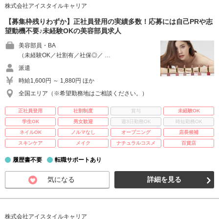
株式会社アイスタイルキャリア
【募集枠残りわずか】正社員登用の実績多数！応募には自己PRや志
望動機不要♪未経験OKの美容部員求人
美容部員・BA
（未経験OK／社割有／社保◎／ …
派遣
時給1,600円 ～ 1,880円 ほか
全国エリア（※希望勤務地はご相談ください。）
正社員登用
社割制度
賞与
未経験OK
学生OK
男女歓迎
週3日勤務OK
時短勤務OK
ネイルOK
ノルマなし
オープニング
店長候補
スキンケア
メイク
ナチュラルコスメ
百貨店
履歴書不要
転職サポートあり
気になる
詳細を見る
株式会社アイスタイルキャリア