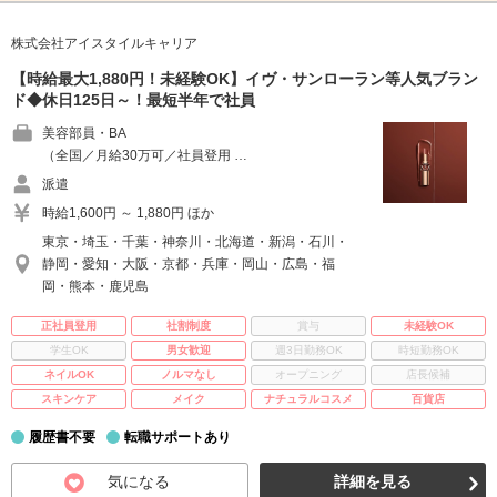
株式会社アイスタイルキャリア
【時給最大1,880円！未経験OK】イヴ・サンローラン等人気ブラン
ド◆休日125日～！最短半年で社員
美容部員・BA
（全国／月給30万可／社員登用 …
派遣
時給1,600円 ～ 1,880円 ほか
東京・埼玉・千葉・神奈川・北海道・新潟・石川・
静岡・愛知・大阪・京都・兵庫・岡山・広島・福
岡・熊本・鹿児島
正社員登用
社割制度
賞与
未経験OK
学生OK
男女歓迎
週3日勤務OK
時短勤務OK
ネイルOK
ノルマなし
オープニング
店長候補
スキンケア
メイク
ナチュラルコスメ
百貨店
履歴書不要
転職サポートあり
気になる
詳細を見る