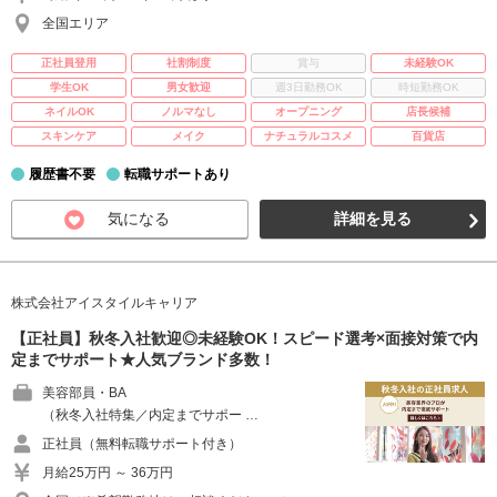
全国エリア
正社員登用
社割制度
賞与
未経験OK
学生OK
男女歓迎
週3日勤務OK
時短勤務OK
ネイルOK
ノルマなし
オープニング
店長候補
スキンケア
メイク
ナチュラルコスメ
百貨店
履歴書不要
転職サポートあり
気になる
詳細を見る
株式会社アイスタイルキャリア
【正社員】秋冬入社歓迎◎未経験OK！スピード選考×面接対策で内
定までサポート★人気ブランド多数！
美容部員・BA
（秋冬入社特集／内定までサポー …
正社員（無料転職サポート付き）
月給25万円 ～ 36万円