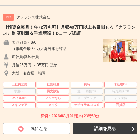
クラランス株式会社
PR
【報奨金毎月！年72万も可】月収40万円以上も目指せる『クララン
ス』制度刷新＆手当新設！Bコープ認証
美容部員・BA
（報奨金最大6万／海外旅行補助 …
正社員/契約社員
月給25万円 ～ 35万円 ほか
大阪・名古屋・福岡
正社員登用
社割制度
賞与
未経験OK
学生OK
男女歓迎
週3日勤務OK
時短勤務OK
ネイルOK
ノルマなし
オープニング
店長候補
スキンケア
メイク
ナチュラルコスメ
百貨店
締切：2026年8月20日(木) 23時59分
気になる
詳細を見る