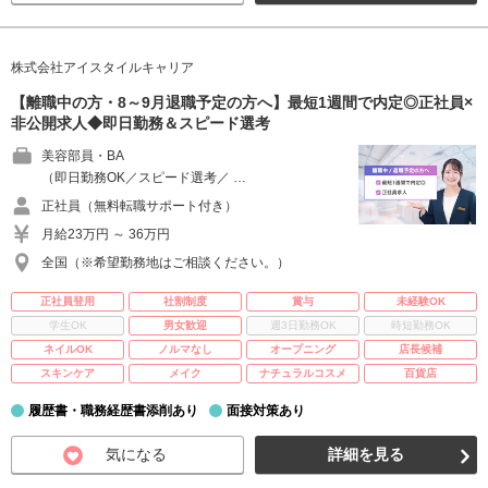
株式会社アイスタイルキャリア
【離職中の方・8～9月退職予定の方へ】最短1週間で内定◎正社員×
非公開求人◆即日勤務＆スピード選考
美容部員・BA
（即日勤務OK／スピード選考／ …
正社員（無料転職サポート付き）
月給23万円 ～ 36万円
全国（※希望勤務地はご相談ください。）
正社員登用
社割制度
賞与
未経験OK
学生OK
男女歓迎
週3日勤務OK
時短勤務OK
ネイルOK
ノルマなし
オープニング
店長候補
スキンケア
メイク
ナチュラルコスメ
百貨店
履歴書・職務経歴書添削あり
面接対策あり
気になる
詳細を見る