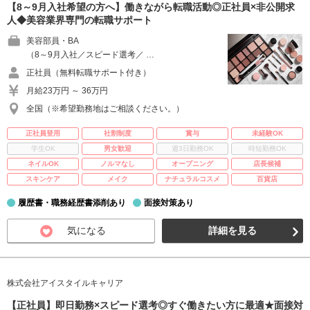
【8～9月入社希望の方へ】働きながら転職活動◎正社員×非公開求
人◆美容業界専門の転職サポート
美容部員・BA
（8～9月入社／スピード選考／ …
正社員（無料転職サポート付き）
月給23万円 ～ 36万円
全国（※希望勤務地はご相談ください。）
正社員登用
社割制度
賞与
未経験OK
学生OK
男女歓迎
週3日勤務OK
時短勤務OK
ネイルOK
ノルマなし
オープニング
店長候補
スキンケア
メイク
ナチュラルコスメ
百貨店
履歴書・職務経歴書添削あり
面接対策あり
気になる
詳細を見る
株式会社アイスタイルキャリア
【正社員】即日勤務×スピード選考◎すぐ働きたい方に最適★面接対