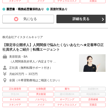
スキンケア
メイク
ナチュラルコスメ
百貨店
履歴書・職務経歴書添削あり
面接対策あり
気になる
詳細を見る
株式会社アイスタイルキャリア
【限定非公開求人】人間関係で悩みたくないあなたへ★定着率◎正
社員求人をご紹介｜転職エージェント
美容部員・BA
（人間関係良好求人／内定までサ …
正社員（無料転職サポート付き）
月給20万円 ～ 33万円
全国（※希望勤務地はご相談ください）
正社員登用
社割制度
賞与
未経験OK
学生OK
男女歓迎
週3日勤務OK
時短勤務OK
ネイルOK
ノルマなし
オープニング
店長候補
スキンケア
メイク
ナチュラルコスメ
百貨店