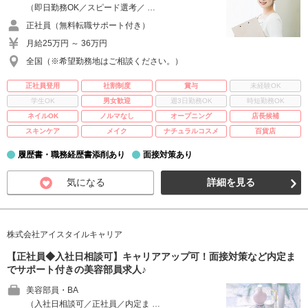
（即日勤務OK／スピード選考／ …
正社員（無料転職サポート付き）
月給25万円 ～ 36万円
全国（※希望勤務地はご相談ください。）
正社員登用
社割制度
賞与
未経験OK
学生OK
男女歓迎
週3日勤務OK
時短勤務OK
ネイルOK
ノルマなし
オープニング
店長候補
スキンケア
メイク
ナチュラルコスメ
百貨店
履歴書・職務経歴書添削あり
面接対策あり
気になる
詳細を見る
株式会社アイスタイルキャリア
【正社員◆入社日相談可】キャリアアップ可！面接対策など内定ま
でサポート付きの美容部員求人♪
美容部員・BA
（入社日相談可／正社員／内定ま …