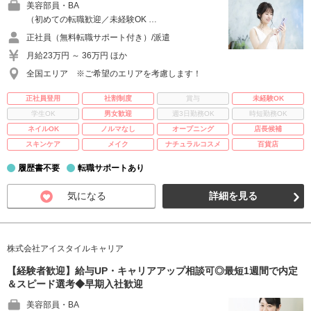
美容部員・BA
（初めての転職歓迎／未経験OK …
正社員（無料転職サポート付き）/派遣
月給23万円 ～ 36万円 ほか
全国エリア ※ご希望のエリアを考慮します！
正社員登用
社割制度
賞与
未経験OK
学生OK
男女歓迎
週3日勤務OK
時短勤務OK
ネイルOK
ノルマなし
オープニング
店長候補
スキンケア
メイク
ナチュラルコスメ
百貨店
履歴書不要
転職サポートあり
気になる
詳細を見る
株式会社アイスタイルキャリア
【経験者歓迎】給与UP・キャリアアップ相談可◎最短1週間で内定
＆スピード選考◆早期入社歓迎
美容部員・BA