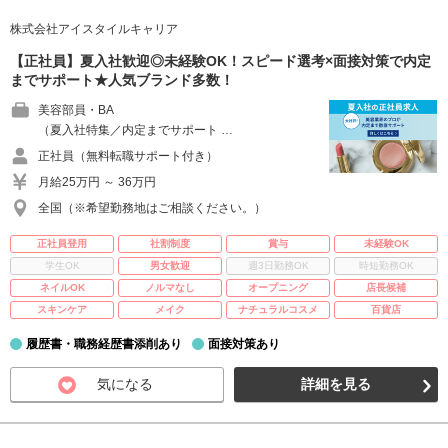
株式会社アイスタイルキャリア
【正社員】夏入社歓迎◎未経験OK！スピード選考×面接対策で内定
までサポート★人気ブランド多数！
美容部員・BA
（夏入社特集／内定までサポート …
正社員（無料転職サポート付き）
月給25万円 ～ 36万円
全国（※希望勤務地はご相談ください。）
正社員登用
社割制度
賞与
未経験OK
学生OK
男女歓迎
週3日勤務OK
時短勤務OK
ネイルOK
ノルマなし
オープニング
店長候補
スキンケア
メイク
ナチュラルコスメ
百貨店
履歴書・職務経歴書添削あり
面接対策あり
気になる
詳細を見る