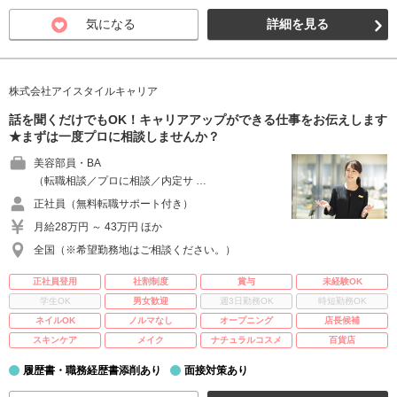
気になる
詳細を見る
株式会社アイスタイルキャリア
話を聞くだけでもOK！キャリアアップができる仕事をお伝えします
★まずは一度プロに相談しませんか？
美容部員・BA
（転職相談／プロに相談／内定サ …
正社員（無料転職サポート付き）
月給28万円 ～ 43万円 ほか
全国（※希望勤務地はご相談ください。）
正社員登用
社割制度
賞与
未経験OK
学生OK
男女歓迎
週3日勤務OK
時短勤務OK
ネイルOK
ノルマなし
オープニング
店長候補
スキンケア
メイク
ナチュラルコスメ
百貨店
履歴書・職務経歴書添削あり
面接対策あり