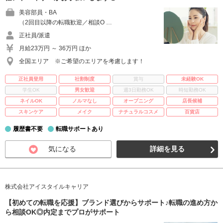
美容部員・BA
（2回目以降の転職歓迎／相談O …
正社員/派遣
月給23万円 ～ 36万円 ほか
全国エリア ※ご希望のエリアを考慮します！
正社員登用
社割制度
賞与
未経験OK
学生OK
男女歓迎
週3日勤務OK
時短勤務OK
ネイルOK
ノルマなし
オープニング
店長候補
スキンケア
メイク
ナチュラルコスメ
百貨店
履歴書不要
転職サポートあり
気になる
詳細を見る
株式会社アイスタイルキャリア
【初めての転職を応援】ブランド選びからサポート♪転職の進め方か
ら相談OK◎内定までプロがサポート