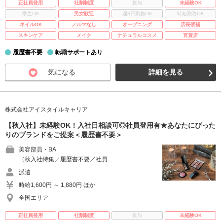
正社員登用
社割制度
賞与
未経験OK
学生OK
男女歓迎
週3日勤務OK
時短勤務OK
ネイルOK
ノルマなし
オープニング
店長候補
スキンケア
メイク
ナチュラルコスメ
百貨店
履歴書不要
転職サポートあり
気になる
詳細を見る
株式会社アイスタイルキャリア
【秋入社】未経験OK！入社日相談可◎社員登用有★あなたにぴった
りのブランドをご提案＜履歴書不要＞
美容部員・BA
（秋入社特集／履歴書不要／社員 …
派遣
時給1,600円 ～ 1,880円 ほか
全国エリア
正社員登用
社割制度
賞与
未経験OK