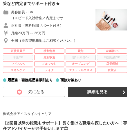
策など内定までサポート付き★
美容部員・BA
（スピード入社特集／内定までサ …
正社員（無料転職サポート付き）
月給23万円 ～ 36万円
全国（※希望勤務地はご相談ください。）
正社員登用
社割制度
賞与
未経験OK
学生OK
男女歓迎
週3日勤務OK
時短勤務OK
ネイルOK
ノルマなし
オープニング
店長候補
スキンケア
メイク
ナチュラルコスメ
百貨店
履歴書・職務経歴書添削あり
面接対策あり
気になる
詳細を見る
株式会社アイスタイルキャリア
【2回目以降の転職もサポート】長く働ける職場を探したい方へ！専
任アドバイザーがお手伝いします◎