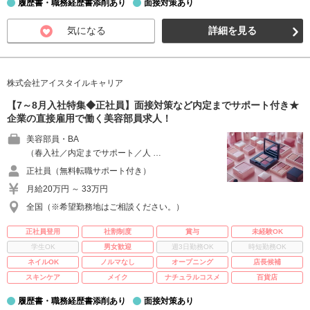
履歴書・職務経歴書添削あり
面接対策あり
気になる
詳細を見る
株式会社アイスタイルキャリア
【7～8月入社特集◆正社員】面接対策など内定までサポート付き★
企業の直接雇用で働く美容部員求人！
美容部員・BA
（春入社／内定までサポート／人 …
正社員（無料転職サポート付き）
月給20万円 ～ 33万円
全国（※希望勤務地はご相談ください。）
正社員登用
社割制度
賞与
未経験OK
学生OK
男女歓迎
週3日勤務OK
時短勤務OK
ネイルOK
ノルマなし
オープニング
店長候補
スキンケア
メイク
ナチュラルコスメ
百貨店
履歴書・職務経歴書添削あり
面接対策あり