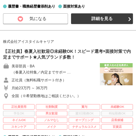
履歴書・職務経歴書添削あり
面接対策あり
気になる
詳細を見る
株式会社アイスタイルキャリア
【正社員】春夏入社歓迎◎未経験OK！スピード選考×面接対策で内
定までサポート★人気ブランド多数！
美容部員・BA
（春夏入社特集／内定までサポー …
正社員（無料転職サポート付き）
月給23万円 ～ 36万円
全国（※希望勤務地はご相談ください。）
正社員登用
社割制度
賞与
未経験OK
学生OK
男女歓迎
週3日勤務OK
時短勤務OK
ネイルOK
ノルマなし
オープニング
店長候補
スキンケア
メイク
ナチュラルコスメ
百貨店