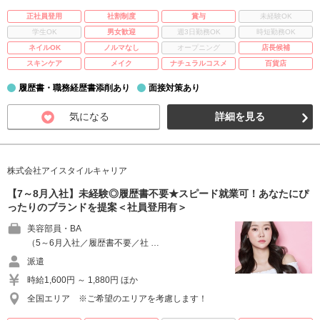
正社員登用
社割制度
賞与
未経験OK
学生OK
男女歓迎
週3日勤務OK
時短勤務OK
ネイルOK
ノルマなし
オープニング
店長候補
スキンケア
メイク
ナチュラルコスメ
百貨店
履歴書・職務経歴書添削あり
面接対策あり
気になる
詳細を見る
株式会社アイスタイルキャリア
【7～8月入社】未経験◎履歴書不要★スピード就業可！あなたにぴ
ったりのブランドを提案＜社員登用有＞
美容部員・BA
（5～6月入社／履歴書不要／社 …
派遣
時給1,600円 ～ 1,880円 ほか
全国エリア ※ご希望のエリアを考慮します！