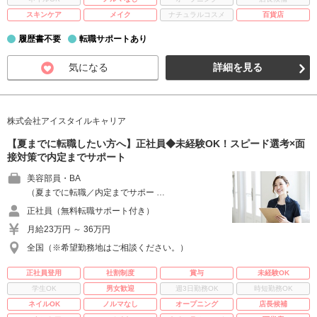
スキンケア
メイク
ナチュラルコスメ
百貨店
履歴書不要
転職サポートあり
気になる
詳細を見る
株式会社アイスタイルキャリア
【夏までに転職したい方へ】正社員◆未経験OK！スピード選考×面
接対策で内定までサポート
美容部員・BA
（夏までに転職／内定までサポー …
正社員（無料転職サポート付き）
月給23万円 ～ 36万円
全国（※希望勤務地はご相談ください。）
正社員登用
社割制度
賞与
未経験OK
学生OK
男女歓迎
週3日勤務OK
時短勤務OK
ネイルOK
ノルマなし
オープニング
店長候補