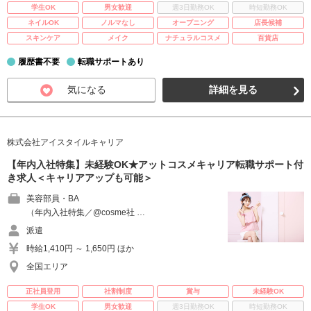
学生OK
男女歓迎
週3日勤務OK
時短勤務OK
ネイルOK
ノルマなし
オープニング
店長候補
スキンケア
メイク
ナチュラルコスメ
百貨店
履歴書不要
転職サポートあり
気になる
詳細を見る
株式会社アイスタイルキャリア
【年内入社特集】未経験OK★アットコスメキャリア転職サポート付
き求人＜キャリアアップも可能＞
美容部員・BA
（年内入社特集／@cosme社 …
派遣
時給1,410円 ～ 1,650円 ほか
全国エリア
正社員登用
社割制度
賞与
未経験OK
学生OK
男女歓迎
週3日勤務OK
時短勤務OK