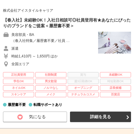
株式会社アイスタイルキャリア
【春入社】未経験OK！入社日相談可◎社員登用有★あなたにぴった
りのブランドをご提案＜履歴書不要＞
美容部員・BA
（春入社特集／履歴書不要／社員 …
派遣
時給1,410円 ～ 1,650円 ほか
全国エリア
正社員登用
社割制度
賞与
未経験OK
学生OK
男女歓迎
週3日勤務OK
時短勤務OK
ネイルOK
ノルマなし
オープニング
店長候補
スキンケア
メイク
ナチュラルコスメ
百貨店
履歴書不要
転職サポートあり
気になる
詳細を見る