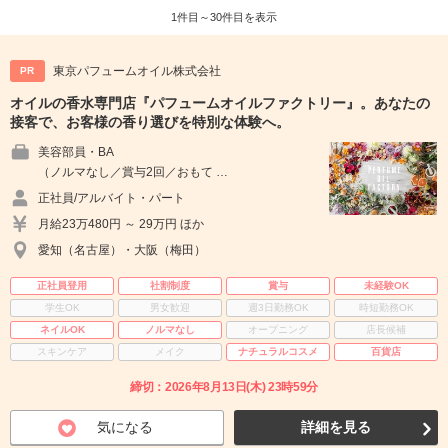
1件目～30件目を表示
東京パフュームオイル株式会社
PR
オイルの香水専門店『パフュームオイルファクトリー』。あなたの
接客で、お客様の香り選びを特別な体験へ。
美容部員・BA
（ノルマなし／賞与2回／おもて …
正社員/アルバイト・パート
月給23万480円 ～ 29万円 ほか
愛知（名古屋）・大阪（梅田）
正社員登用
社割制度
賞与
未経験OK
学生OK
男女歓迎
週3日勤務OK
時短勤務OK
ネイルOK
ノルマなし
オープニング
店長候補
スキンケア
メイク
ナチュラルコスメ
百貨店
締切：2026年8月13日(木) 23時59分
気になる
詳細を見る