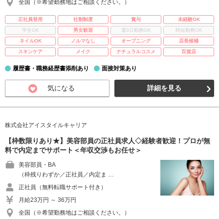
全国（※希望勤務地はご相談ください。）
正社員登用
社割制度
賞与
未経験OK
学生OK
男女歓迎
週3日勤務OK
時短勤務OK
ネイルOK
ノルマなし
オープニング
店長候補
スキンケア
メイク
ナチュラルコスメ
百貨店
履歴書・職務経歴書添削あり
面接対策あり
気になる
詳細を見る
株式会社アイスタイルキャリア
【枠数限りあり★】美容部員の正社員求人◇経験者歓迎！プロが無
料で内定までサポート＜年収交渉もお任せ＞
美容部員・BA
（枠残りわずか／正社員／内定ま …
正社員（無料転職サポート付き）
月給23万円 ～ 36万円
全国（※希望勤務地はご相談ください。）