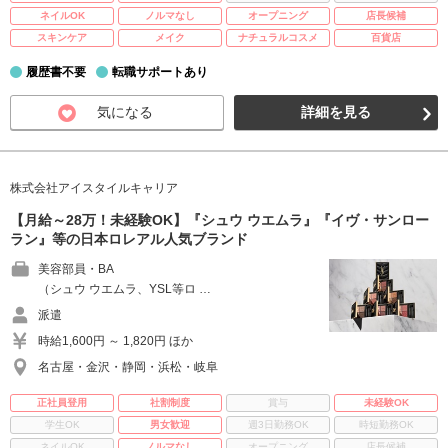
ネイルOK
ノルマなし
オープニング
店長候補
スキンケア
メイク
ナチュラルコスメ
百貨店
履歴書不要
転職サポートあり
気になる
詳細を見る
株式会社アイスタイルキャリア
【月給～28万！未経験OK】『シュウ ウエムラ』『イヴ・サンロー
ラン』等の日本ロレアル人気ブランド
美容部員・BA
（シュウ ウエムラ、YSL等ロ …
派遣
時給1,600円 ～ 1,820円 ほか
名古屋・金沢・静岡・浜松・岐阜
正社員登用
社割制度
賞与
未経験OK
学生OK
男女歓迎
週3日勤務OK
時短勤務OK
ネイルOK
ノルマなし
オープニング
店長候補