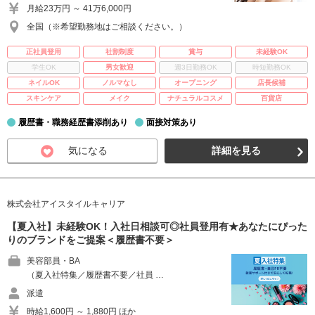
月給23万円 ～ 41万6,000円
全国（※希望勤務地はご相談ください。）
正社員登用
社割制度
賞与
未経験OK
学生OK
男女歓迎
週3日勤務OK
時短勤務OK
ネイルOK
ノルマなし
オープニング
店長候補
スキンケア
メイク
ナチュラルコスメ
百貨店
履歴書・職務経歴書添削あり
面接対策あり
気になる
詳細を見る
株式会社アイスタイルキャリア
【夏入社】未経験OK！入社日相談可◎社員登用有★あなたにぴった
りのブランドをご提案＜履歴書不要＞
美容部員・BA
（夏入社特集／履歴書不要／社員 …
派遣
時給1,600円 ～ 1,880円 ほか