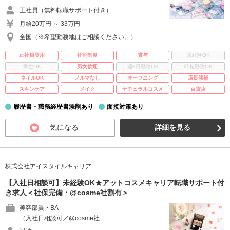
正社員（無料転職サポート付き）
月給20万円 ～ 33万円
全国（※希望勤務地はご相談ください。）
正社員登用
社割制度
賞与
未経験OK
学生OK
男女歓迎
週3日勤務OK
時短勤務OK
ネイルOK
ノルマなし
オープニング
店長候補
スキンケア
メイク
ナチュラルコスメ
百貨店
履歴書・職務経歴書添削あり
面接対策あり
気になる
詳細を見る
株式会社アイスタイルキャリア
【入社日相談可】未経験OK★アットコスメキャリア転職サポート付
き求人＜社保完備・@cosme社割有＞
美容部員・BA
（入社日相談可／@cosme社 …