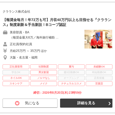
クラランス株式会社
【報奨金毎月！年72万も可】月収40万円以上も目指せる『クララン
ス』制度刷新＆手当新設！Bコープ認証
美容部員・BA
（報奨金最大6万／海外旅行補助 …
正社員/契約社員
月給25万円 ～ 35万円 ほか
大阪・名古屋・福岡
正社員登用
社割制度
賞与
未経験OK
学生OK
男女歓迎
週3日勤務OK
時短勤務OK
ネイルOK
ノルマなし
オープニング
店長候補
スキンケア
メイク
ナチュラルコスメ
百貨店
締切：2026年8月20日(木) 23時59分
気になる
詳細を見る