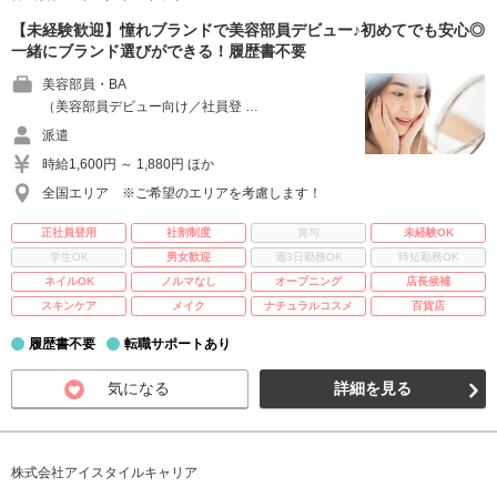
【未経験歓迎】憧れブランドで美容部員デビュー♪初めてでも安心◎
一緒にブランド選びができる！履歴書不要
美容部員・BA
（美容部員デビュー向け／社員登 …
派遣
時給1,600円 ～ 1,880円 ほか
全国エリア ※ご希望のエリアを考慮します！
正社員登用
社割制度
賞与
未経験OK
学生OK
男女歓迎
週3日勤務OK
時短勤務OK
ネイルOK
ノルマなし
オープニング
店長候補
スキンケア
メイク
ナチュラルコスメ
百貨店
履歴書不要
転職サポートあり
気になる
詳細を見る
株式会社アイスタイルキャリア