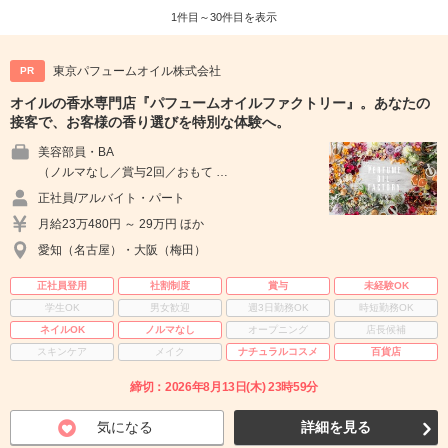
1件目～30件目を表示
東京パフュームオイル株式会社
PR
オイルの香水専門店『パフュームオイルファクトリー』。あなたの
接客で、お客様の香り選びを特別な体験へ。
美容部員・BA
（ノルマなし／賞与2回／おもて …
正社員/アルバイト・パート
月給23万480円 ～ 29万円 ほか
愛知（名古屋）・大阪（梅田）
正社員登用
社割制度
賞与
未経験OK
学生OK
男女歓迎
週3日勤務OK
時短勤務OK
ネイルOK
ノルマなし
オープニング
店長候補
スキンケア
メイク
ナチュラルコスメ
百貨店
締切：2026年8月13日(木) 23時59分
気になる
詳細を見る