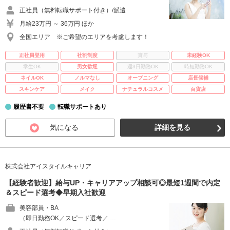
正社員（無料転職サポート付き）/派遣
月給23万円 ～ 36万円 ほか
全国エリア ※ご希望のエリアを考慮します！
正社員登用
社割制度
賞与
未経験OK
学生OK
男女歓迎
週3日勤務OK
時短勤務OK
ネイルOK
ノルマなし
オープニング
店長候補
スキンケア
メイク
ナチュラルコスメ
百貨店
履歴書不要
転職サポートあり
気になる
詳細を見る
株式会社アイスタイルキャリア
【経験者歓迎】給与UP・キャリアアップ相談可◎最短1週間で内定
＆スピード選考◆早期入社歓迎
美容部員・BA
（即日勤務OK／スピード選考／ …