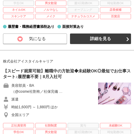
学生OK
男女歓迎
週3日勤務OK
時短勤務OK
ネイルOK
ノルマなし
オープニング
店長候補
スキンケア
メイク
ナチュラルコスメ
百貨店
履歴書・職務経歴書添削あり
面接対策あり
気になる
詳細を見る
株式会社アイスタイルキャリア
【スピード就業可能】離職中の方歓迎◆未経験OK◎最短でお仕事ス
タート♪履歴書不要｜8月入社可
美容部員・BA
（@cosme社割有／社保完備 …
派遣
時給1,600円 ～ 1,880円 ほか
全国エリア
正社員登用
社割制度
賞与
未経験OK
学生OK
男女歓迎
週3日勤務OK
時短勤務OK