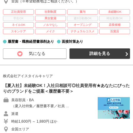
全国（※希望勤務地はご相談ください。）
正社員登用
社割制度
賞与
未経験OK
学生OK
男女歓迎
週3日勤務OK
時短勤務OK
ネイルOK
ノルマなし
オープニング
店長候補
スキンケア
メイク
ナチュラルコスメ
百貨店
履歴書・職務経歴書添削あり
面接対策あり
気になる
詳細を見る
株式会社アイスタイルキャリア
【夏入社】未経験OK！入社日相談可◎社員登用有★あなたにぴった
りのブランドをご提案＜履歴書不要＞
美容部員・BA
（夏入社特集／履歴書不要／社員 …
派遣
時給1,600円 ～ 1,880円 ほか
全国エリア