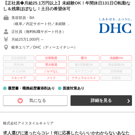
【正社員◆月給25.1万円以上】未経験OK！年間休日131日◎転勤な
し＆残業ほぼなし！土日の希望休可
美容部員・BA
（岐阜／内定サポート付／未経験 …
正社員（無料転職サポート付き）
月給25万1,000円 ～
岐阜エリア／DHC（ディーエイチシー）
正社員登用
社割制度
賞与
未経験OK
学生OK
男女歓迎
週3日勤務OK
時短勤務OK
ネイルOK
ノルマなし
オープニング
店長候補
スキンケア
メイク
ナチュラルコスメ
百貨店
履歴書・職務経歴書添削あり
面接対策あり
気になる
詳細を見る
株式会社アイスタイルキャリア
求人選びに迷ったらコレ！何に応募したらいいかわからないあなた