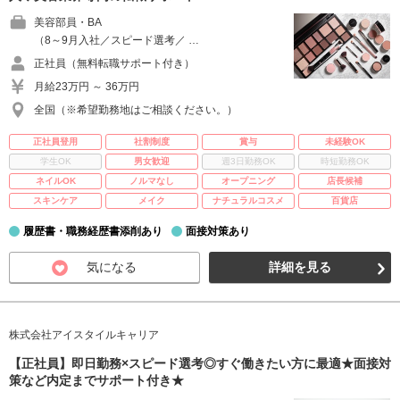
美容部員・BA
（8～9月入社／スピード選考／ …
正社員（無料転職サポート付き）
月給23万円 ～ 36万円
全国（※希望勤務地はご相談ください。）
正社員登用
社割制度
賞与
未経験OK
学生OK
男女歓迎
週3日勤務OK
時短勤務OK
ネイルOK
ノルマなし
オープニング
店長候補
スキンケア
メイク
ナチュラルコスメ
百貨店
履歴書・職務経歴書添削あり
面接対策あり
気になる
詳細を見る
株式会社アイスタイルキャリア
【正社員】即日勤務×スピード選考◎すぐ働きたい方に最適★面接対
策など内定までサポート付き★