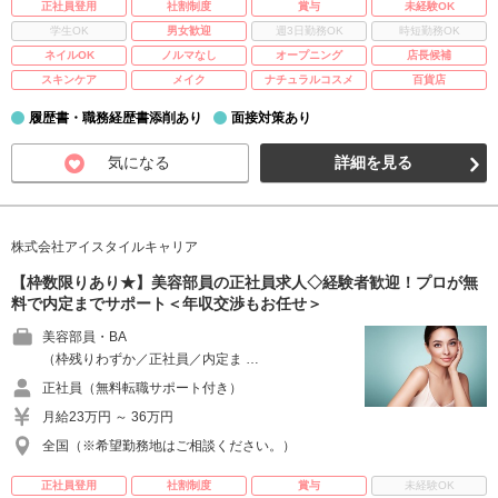
正社員登用
社割制度
賞与
未経験OK
学生OK
男女歓迎
週3日勤務OK
時短勤務OK
ネイルOK
ノルマなし
オープニング
店長候補
スキンケア
メイク
ナチュラルコスメ
百貨店
履歴書・職務経歴書添削あり
面接対策あり
気になる
詳細を見る
株式会社アイスタイルキャリア
【枠数限りあり★】美容部員の正社員求人◇経験者歓迎！プロが無
料で内定までサポート＜年収交渉もお任せ＞
美容部員・BA
（枠残りわずか／正社員／内定ま …
正社員（無料転職サポート付き）
月給23万円 ～ 36万円
全国（※希望勤務地はご相談ください。）
正社員登用
社割制度
賞与
未経験OK