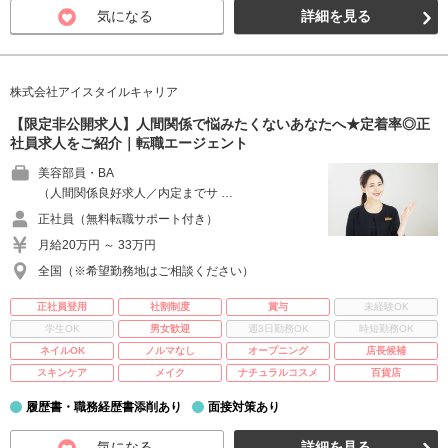
気になる
詳細を見る
株式会社アイスタイルキャリア
【限定非公開求人】人間関係で悩みたくないあなたへ★定着率◎正
社員求人をご紹介｜転職エージェント
美容部員・BA
（人間関係良好求人／内定までサ …
正社員（無料転職サポート付き）
月給20万円 ～ 33万円
全国（※希望勤務地はご相談ください）
正社員登用
社割制度
賞与
未経験OK
学生OK
男女歓迎
週3日勤務OK
時短勤務OK
ネイルOK
ノルマなし
オープニング
店長候補
スキンケア
メイク
ナチュラルコスメ
百貨店
履歴書・職務経歴書添削あり
面接対策あり
気になる
詳細を見る