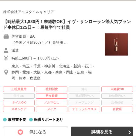
株式会社アイスタイルキャリア
【時給最大1,880円！未経験OK】イヴ・サンローラン等人気ブラン
ド◆休日125日～！最短半年で社員
美容部員・BA
（全国／月給30万可／社員登用 …
派遣
時給1,600円 ～ 1,880円 ほか
東京・埼玉・千葉・神奈川・北海道・新潟・石川・
静岡・愛知・大阪・京都・兵庫・岡山・広島・福
岡・熊本・鹿児島
正社員登用
社割制度
賞与
未経験OK
学生OK
男女歓迎
週3日勤務OK
時短勤務OK
ネイルOK
ノルマなし
オープニング
店長候補
スキンケア
メイク
ナチュラルコスメ
百貨店
履歴書不要
転職サポートあり
気になる
詳細を見る