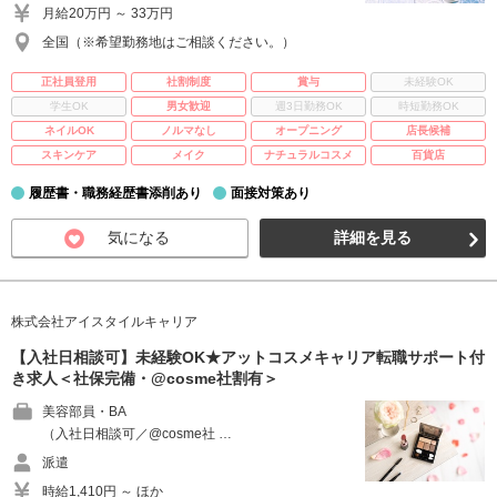
月給20万円 ～ 33万円
全国（※希望勤務地はご相談ください。）
正社員登用
社割制度
賞与
未経験OK
学生OK
男女歓迎
週3日勤務OK
時短勤務OK
ネイルOK
ノルマなし
オープニング
店長候補
スキンケア
メイク
ナチュラルコスメ
百貨店
履歴書・職務経歴書添削あり
面接対策あり
気になる
詳細を見る
株式会社アイスタイルキャリア
【入社日相談可】未経験OK★アットコスメキャリア転職サポート付
き求人＜社保完備・@cosme社割有＞
美容部員・BA
（入社日相談可／@cosme社 …
派遣
時給1,410円 ～ ほか