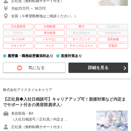
正社員（無料転職サポート付き）
月給25万円 ～ 36万円
全国（※希望勤務地はご相談ください。）
正社員登用
社割制度
賞与
未経験OK
学生OK
男女歓迎
週3日勤務OK
時短勤務OK
ネイルOK
ノルマなし
オープニング
店長候補
スキンケア
メイク
ナチュラルコスメ
百貨店
履歴書・職務経歴書添削あり
面接対策あり
気になる
詳細を見る
株式会社アイスタイルキャリア
【正社員◆入社日相談可】キャリアアップ可！面接対策など内定ま
でサポート付きの美容部員求人♪
美容部員・BA
（入社日相談可／正社員／内定ま …
正社員（無料転職サポート付き）