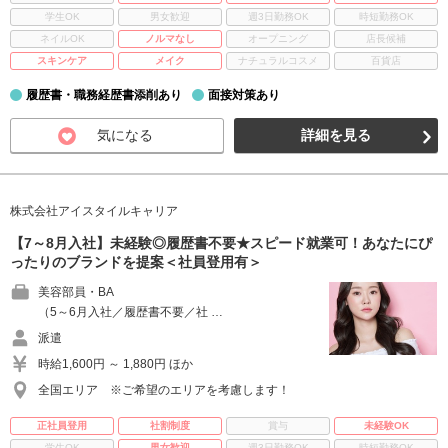
学生OK
男女歓迎
週3日勤務OK
時短勤務OK
ネイルOK
ノルマなし
オープニング
店長候補
スキンケア
メイク
ナチュラルコスメ
百貨店
履歴書・職務経歴書添削あり
面接対策あり
気になる
詳細を見る
株式会社アイスタイルキャリア
【7～8月入社】未経験◎履歴書不要★スピード就業可！あなたにぴ
ったりのブランドを提案＜社員登用有＞
美容部員・BA
（5～6月入社／履歴書不要／社 …
派遣
時給1,600円 ～ 1,880円 ほか
全国エリア ※ご希望のエリアを考慮します！
正社員登用
社割制度
賞与
未経験OK
学生OK
男女歓迎
週3日勤務OK
時短勤務OK