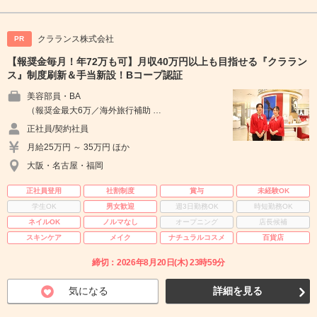
クラランス株式会社
PR
【報奨金毎月！年72万も可】月収40万円以上も目指せる『クララン
ス』制度刷新＆手当新設！Bコープ認証
美容部員・BA
（報奨金最大6万／海外旅行補助 …
正社員/契約社員
月給25万円 ～ 35万円 ほか
大阪・名古屋・福岡
正社員登用
社割制度
賞与
未経験OK
学生OK
男女歓迎
週3日勤務OK
時短勤務OK
ネイルOK
ノルマなし
オープニング
店長候補
スキンケア
メイク
ナチュラルコスメ
百貨店
締切：2026年8月20日(木) 23時59分
気になる
詳細を見る