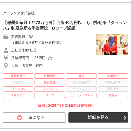
クラランス株式会社
【報奨金毎月！年72万も可】月収40万円以上も目指せる『クララン
ス』制度刷新＆手当新設！Bコープ認証
美容部員・BA
（報奨金最大6万／海外旅行補助 …
正社員/契約社員
月給25万円 ～ 35万円 ほか
大阪・名古屋・福岡
正社員登用
社割制度
賞与
未経験OK
学生OK
男女歓迎
週3日勤務OK
時短勤務OK
ネイルOK
ノルマなし
オープニング
店長候補
スキンケア
メイク
ナチュラルコスメ
百貨店
締切：2026年8月20日(木) 23時59分
気になる
詳細を見る