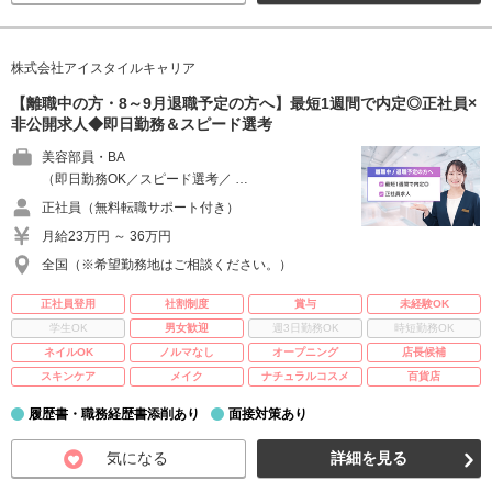
株式会社アイスタイルキャリア
【離職中の方・8～9月退職予定の方へ】最短1週間で内定◎正社員×
非公開求人◆即日勤務＆スピード選考
美容部員・BA
（即日勤務OK／スピード選考／ …
正社員（無料転職サポート付き）
月給23万円 ～ 36万円
全国（※希望勤務地はご相談ください。）
正社員登用
社割制度
賞与
未経験OK
学生OK
男女歓迎
週3日勤務OK
時短勤務OK
ネイルOK
ノルマなし
オープニング
店長候補
スキンケア
メイク
ナチュラルコスメ
百貨店
履歴書・職務経歴書添削あり
面接対策あり
気になる
詳細を見る