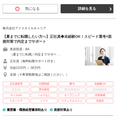
気になる
詳細を見る
株式会社アイスタイルキャリア
【夏までに転職したい方へ】正社員◆未経験OK！スピード選考×面
接対策で内定までサポート
美容部員・BA
（夏までに転職／内定までサポー …
正社員（無料転職サポート付き）
月給23万円 ～ 36万円
全国（※希望勤務地はご相談ください。）
正社員登用
社割制度
賞与
未経験OK
学生OK
男女歓迎
週3日勤務OK
時短勤務OK
ネイルOK
ノルマなし
オープニング
店長候補
スキンケア
メイク
ナチュラルコスメ
百貨店
履歴書・職務経歴書添削あり
面接対策あり