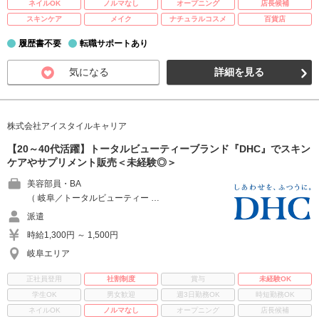
ネイルOK
ノルマなし
オープニング
店長候補
スキンケア
メイク
ナチュラルコスメ
百貨店
履歴書不要
転職サポートあり
気になる
詳細を見る
株式会社アイスタイルキャリア
【20～40代活躍】トータルビューティーブランド『DHC』でスキン
ケアやサプリメント販売＜未経験◎＞
美容部員・BA
（ 岐阜／トータルビューティー …
派遣
時給1,300円 ～ 1,500円
岐阜エリア
正社員登用
社割制度
賞与
未経験OK
学生OK
男女歓迎
週3日勤務OK
時短勤務OK
ネイルOK
ノルマなし
オープニング
店長候補