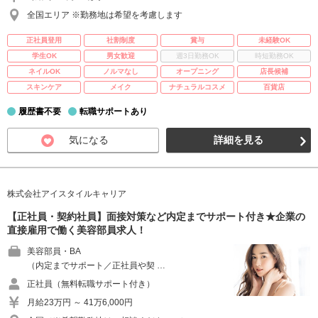
全国エリア ※勤務地は希望を考慮します
正社員登用
社割制度
賞与
未経験OK
学生OK
男女歓迎
週3日勤務OK
時短勤務OK
ネイルOK
ノルマなし
オープニング
店長候補
スキンケア
メイク
ナチュラルコスメ
百貨店
履歴書不要
転職サポートあり
気になる
詳細を見る
株式会社アイスタイルキャリア
【正社員・契約社員】面接対策など内定までサポート付き★企業の
直接雇用で働く美容部員求人！
美容部員・BA
（内定までサポート／正社員や契 …
正社員（無料転職サポート付き）
月給23万円 ～ 41万6,000円