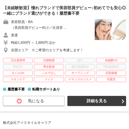
【未経験歓迎】憧れブランドで美容部員デビュー♪初めてでも安心◎
一緒にブランド選びができる！履歴書不要
美容部員・BA
（美容部員デビュー向け／社員登 …
派遣
時給1,600円 ～ 1,880円 ほか
全国エリア ※ご希望のエリアを考慮します！
正社員登用
社割制度
賞与
未経験OK
学生OK
男女歓迎
週3日勤務OK
時短勤務OK
ネイルOK
ノルマなし
オープニング
店長候補
スキンケア
メイク
ナチュラルコスメ
百貨店
履歴書不要
転職サポートあり
気になる
詳細を見る
株式会社アイスタイルキャリア