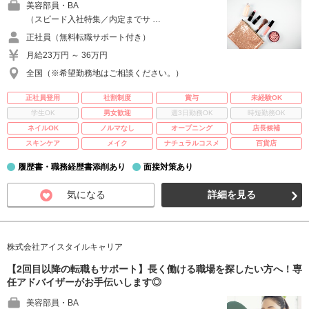
美容部員・BA
（スピード入社特集／内定までサ …
正社員（無料転職サポート付き）
月給23万円 ～ 36万円
全国（※希望勤務地はご相談ください。）
正社員登用
社割制度
賞与
未経験OK
学生OK
男女歓迎
週3日勤務OK
時短勤務OK
ネイルOK
ノルマなし
オープニング
店長候補
スキンケア
メイク
ナチュラルコスメ
百貨店
履歴書・職務経歴書添削あり
面接対策あり
気になる
詳細を見る
株式会社アイスタイルキャリア
【2回目以降の転職もサポート】長く働ける職場を探したい方へ！専
任アドバイザーがお手伝いします◎
美容部員・BA