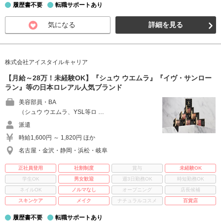
履歴書不要
転職サポートあり
気になる
詳細を見る
株式会社アイスタイルキャリア
【月給～28万！未経験OK】『シュウ ウエムラ』『イヴ・サンロー
ラン』等の日本ロレアル人気ブランド
美容部員・BA
（シュウ ウエムラ、YSL等ロ …
派遣
時給1,600円 ～ 1,820円 ほか
名古屋・金沢・静岡・浜松・岐阜
正社員登用
社割制度
賞与
未経験OK
学生OK
男女歓迎
週3日勤務OK
時短勤務OK
ネイルOK
ノルマなし
オープニング
店長候補
スキンケア
メイク
ナチュラルコスメ
百貨店
履歴書不要
転職サポートあり