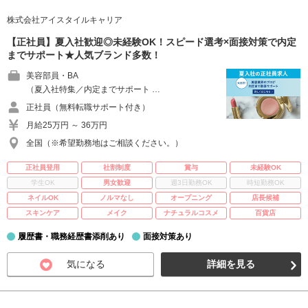
株式会社アイスタイルキャリア
【正社員】夏入社歓迎◎未経験OK！スピード選考×面接対策で内定
までサポート★人気ブランド多数！
美容部員・BA
（夏入社特集／内定までサポート …
正社員（無料転職サポート付き）
月給25万円 ～ 36万円
全国（※希望勤務地はご相談ください。）
正社員登用
社割制度
賞与
未経験OK
学生OK
男女歓迎
週3日勤務OK
時短勤務OK
ネイルOK
ノルマなし
オープニング
店長候補
スキンケア
メイク
ナチュラルコスメ
百貨店
履歴書・職務経歴書添削あり
面接対策あり
気になる
詳細を見る