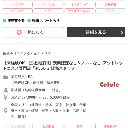
ネイルOK
ノルマなし
オープニング
店長候補
スキンケア
メイク
ナチュラルコスメ
百貨店
履歴書不要
転職サポートあり
気になる
詳細を見る
株式会社アイスタイルキャリア
【未経験OK・正社員採用】残業ほぼなし＆ノルマなし♪アウトレッ
トコスメ専門店『セルレ』販売スタッフ！
美容部員・BA
（未経験OK／正社員／転居費用 …
正社員（無料転職サポート付き）
月給24万7,000円 ～ 38万5,000円 ほか
全国エリア（北海道・栃木・東京・神奈川・千葉・
埼玉・富山・岐阜・三重・大阪・兵庫・広島・福
岡・佐賀）
正社員登用
社割制度
賞与
未経験OK