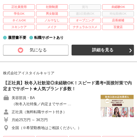
正社員登用
社割制度
賞与
未経験OK
学生OK
男女歓迎
週3日勤務OK
時短勤務OK
ネイルOK
ノルマなし
オープニング
店長候補
スキンケア
メイク
ナチュラルコスメ
百貨店
履歴書不要
転職サポートあり
気になる
詳細を見る
株式会社アイスタイルキャリア
【正社員】秋冬入社歓迎◎未経験OK！スピード選考×面接対策で内
定までサポート★人気ブランド多数！
美容部員・BA
（秋冬入社特集／内定までサポー …
正社員（無料転職サポート付き）
月給25万円 ～ 36万円
全国（※希望勤務地はご相談ください。）