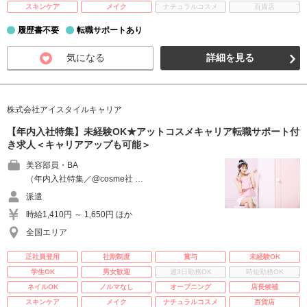
スキンケア
メイク
ナチュラルコスメ
百貨店
履歴書不要
転職サポートあり
気になる
詳細を見る
株式会社アイスタイルキャリア
【年内入社特集】未経験OK★アットコスメキャリア転職サポート付
き求人＜キャリアアップも可能＞
美容部員・BA
（年内入社特集／@cosme社 …
派遣
時給1,410円 ～ 1,650円 ほか
全国エリア
正社員登用
社割制度
賞与
未経験OK
学生OK
男女歓迎
週3日勤務OK
時短勤務OK
ネイルOK
ノルマなし
オープニング
店長候補
スキンケア
メイク
ナチュラルコスメ
百貨店