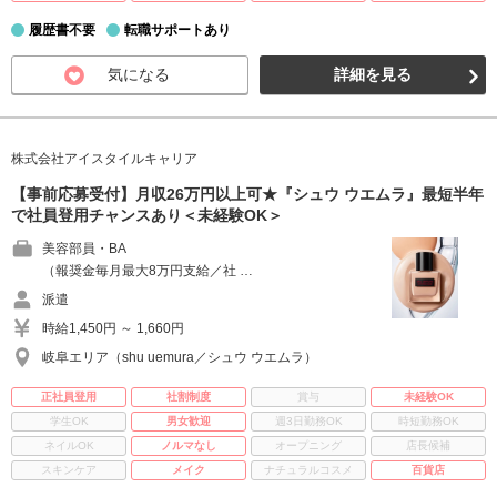
履歴書不要
転職サポートあり
気になる
詳細を見る
株式会社アイスタイルキャリア
【事前応募受付】月収26万円以上可★『シュウ ウエムラ』最短半年
で社員登用チャンスあり＜未経験OK＞
美容部員・BA
（報奨金毎月最大8万円支給／社 …
派遣
時給1,450円 ～ 1,660円
岐阜エリア（shu uemura／シュウ ウエムラ）
正社員登用
社割制度
賞与
未経験OK
学生OK
男女歓迎
週3日勤務OK
時短勤務OK
ネイルOK
ノルマなし
オープニング
店長候補
スキンケア
メイク
ナチュラルコスメ
百貨店