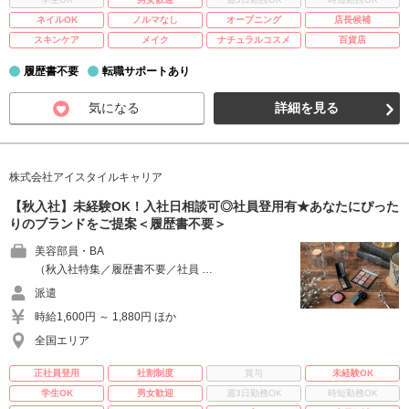
ネイルOK
ノルマなし
オープニング
店長候補
スキンケア
メイク
ナチュラルコスメ
百貨店
履歴書不要
転職サポートあり
気になる
詳細を見る
株式会社アイスタイルキャリア
【秋入社】未経験OK！入社日相談可◎社員登用有★あなたにぴった
りのブランドをご提案＜履歴書不要＞
美容部員・BA
（秋入社特集／履歴書不要／社員 …
派遣
時給1,600円 ～ 1,880円 ほか
全国エリア
正社員登用
社割制度
賞与
未経験OK
学生OK
男女歓迎
週3日勤務OK
時短勤務OK