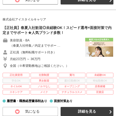
株式会社アイスタイルキャリア
【正社員】春夏入社歓迎◎未経験OK！スピード選考×面接対策で内
定までサポート★人気ブランド多数！
美容部員・BA
（春夏入社特集／内定までサポー …
正社員（無料転職サポート付き）
月給23万円 ～ 36万円
全国（※希望勤務地はご相談ください。）
正社員登用
社割制度
賞与
未経験OK
学生OK
男女歓迎
週3日勤務OK
時短勤務OK
ネイルOK
ノルマなし
オープニング
店長候補
スキンケア
メイク
ナチュラルコスメ
百貨店
履歴書・職務経歴書添削あり
面接対策あり
気になる
詳細を見る