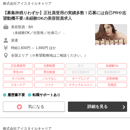
株式会社アイスタイルキャリア
【募集枠残りわずか】正社員登用の実績多数！応募には自己PRや志
望動機不要♪未経験OKの美容部員求人
美容部員・BA
（未経験OK／社割有／社保◎／ …
派遣
時給1,600円 ～ 1,880円 ほか
全国エリア（※希望勤務地はご相談ください。）
正社員登用
社割制度
賞与
未経験OK
学生OK
男女歓迎
週3日勤務OK
時短勤務OK
ネイルOK
ノルマなし
オープニング
店長候補
スキンケア
メイク
ナチュラルコスメ
百貨店
履歴書不要
転職サポートあり
気になる
詳細を見る
株式会社アイスタイルキャリア