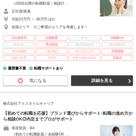
（2回目以降の転職歓迎／相談O …
正社員/派遣
月給23万円 ～ 36万円 ほか
全国エリア ※ご希望のエリアを考慮します！
正社員登用
社割制度
賞与
未経験OK
学生OK
男女歓迎
週3日勤務OK
時短勤務OK
ネイルOK
ノルマなし
オープニング
店長候補
スキンケア
メイク
ナチュラルコスメ
百貨店
履歴書不要
転職サポートあり
気になる
詳細を見る
株式会社アイスタイルキャリア
【初めての転職を応援】ブランド選びからサポート♪転職の進め方か
ら相談OK◎内定までプロがサポート
美容部員・BA
（初めての転職歓迎／未経験OK …