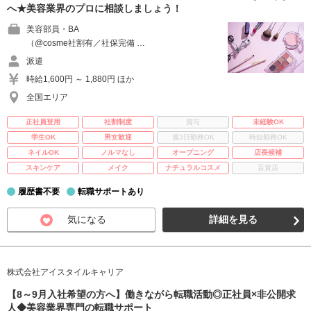
へ★美容業界のプロに相談しましょう！
美容部員・BA
（@cosme社割有／社保完備 …
派遣
時給1,600円 ～ 1,880円 ほか
全国エリア
正社員登用
社割制度
賞与
未経験OK
学生OK
男女歓迎
週3日勤務OK
時短勤務OK
ネイルOK
ノルマなし
オープニング
店長候補
スキンケア
メイク
ナチュラルコスメ
百貨店
履歴書不要
転職サポートあり
気になる
詳細を見る
株式会社アイスタイルキャリア
【8～9月入社希望の方へ】働きながら転職活動◎正社員×非公開求
人◆美容業界専門の転職サポート