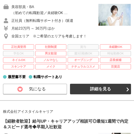
美容部員・BA
（初めての転職歓迎／未経験OK …
正社員（無料転職サポート付き）/派遣
月給23万円 ～ 36万円 ほか
全国エリア ※ご希望のエリアを考慮します！
正社員登用
社割制度
賞与
未経験OK
学生OK
男女歓迎
週3日勤務OK
時短勤務OK
ネイルOK
ノルマなし
オープニング
店長候補
スキンケア
メイク
ナチュラルコスメ
百貨店
履歴書不要
転職サポートあり
気になる
詳細を見る
株式会社アイスタイルキャリア
【経験者歓迎】給与UP・キャリアアップ相談可◎最短1週間で内定
＆スピード選考◆早期入社歓迎