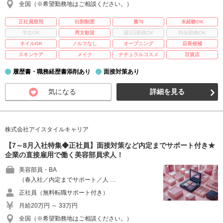
全国（※希望勤務地はご相談ください。）
正社員登用
社割制度
賞与
未経験OK
学生OK
男女歓迎
週3日勤務OK
時短勤務OK
ネイルOK
ノルマなし
オープニング
店長候補
スキンケア
メイク
ナチュラルコスメ
百貨店
履歴書・職務経歴書添削あり
面接対策あり
気になる
詳細を見る
株式会社アイスタイルキャリア
【7～8月入社特集◆正社員】面接対策など内定までサポート付き★
企業の直接雇用で働く美容部員求人！
美容部員・BA
（春入社／内定までサポート／人 …
正社員（無料転職サポート付き）
月給20万円 ～ 33万円
全国（※希望勤務地はご相談ください。）