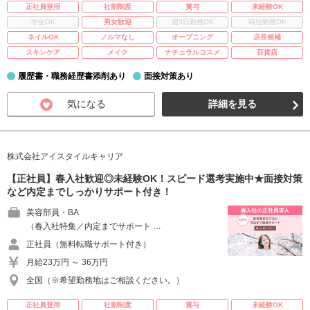
正社員登用
社割制度
賞与
未経験OK
学生OK
男女歓迎
週3日勤務OK
時短勤務OK
ネイルOK
ノルマなし
オープニング
店長候補
スキンケア
メイク
ナチュラルコスメ
百貨店
履歴書・職務経歴書添削あり
面接対策あり
気になる
詳細を見る
株式会社アイスタイルキャリア
【正社員】春入社歓迎◎未経験OK！スピード選考実施中★面接対策
など内定までしっかりサポート付き！
美容部員・BA
（春入社特集／内定までサポート …
正社員（無料転職サポート付き）
月給23万円 ～ 36万円
全国（※希望勤務地はご相談ください。）
正社員登用
社割制度
賞与
未経験OK