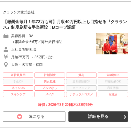
クラランス株式会社
【報奨金毎月！年72万も可】月収40万円以上も目指せる『クララン
ス』制度刷新＆手当新設！Bコープ認証
美容部員・BA
（報奨金最大6万／海外旅行補助 …
正社員/契約社員
月給25万円 ～ 35万円 ほか
大阪・名古屋・福岡
正社員登用
社割制度
賞与
未経験OK
学生OK
男女歓迎
週3日勤務OK
時短勤務OK
ネイルOK
ノルマなし
オープニング
店長候補
スキンケア
メイク
ナチュラルコスメ
百貨店
締切：2026年8月20日(木) 23時59分
気になる
詳細を見る