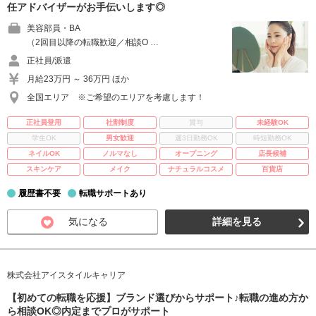
任アドバイザーがお手伝いします◎
美容部員・BA
（2回目以降の転職歓迎／相談O …
正社員/派遣
月給23万円 ～ 36万円 ほか
全国エリア ※ご希望のエリアを考慮します！
正社員登用
社割制度
賞与
未経験OK
学生OK
男女歓迎
週3日勤務OK
時短勤務OK
ネイルOK
ノルマなし
オープニング
店長候補
スキンケア
メイク
ナチュラルコスメ
百貨店
履歴書不要
転職サポートあり
気になる
詳細を見る
株式会社アイスタイルキャリア
【初めての転職を応援】ブランド選びからサポート♪転職の進め方か
ら相談OK◎内定までプロがサポート