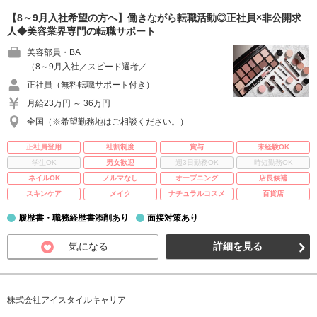
【8～9月入社希望の方へ】働きながら転職活動◎正社員×非公開求
人◆美容業界専門の転職サポート
美容部員・BA
（8～9月入社／スピード選考／ …
正社員（無料転職サポート付き）
月給23万円 ～ 36万円
全国（※希望勤務地はご相談ください。）
正社員登用
社割制度
賞与
未経験OK
学生OK
男女歓迎
週3日勤務OK
時短勤務OK
ネイルOK
ノルマなし
オープニング
店長候補
スキンケア
メイク
ナチュラルコスメ
百貨店
履歴書・職務経歴書添削あり
面接対策あり
気になる
詳細を見る
株式会社アイスタイルキャリア