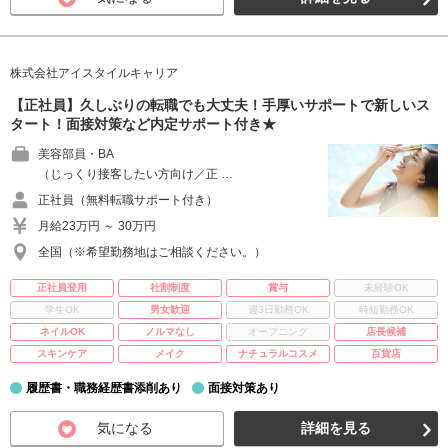
株式会社アイスタイルキャリア
【正社員】久しぶりの転職でも大丈夫！手厚いサポートで新しいス
タート！面接対策など内定サポート付き★
美容部員・BA
（じっくり接客したい方向け／正 …
正社員（無料転職サポート付き）
月給23万円 ～ 30万円
全国（※希望勤務地はご相談ください。）
正社員登用
社割制度
賞与
未経験OK
学生OK
男女歓迎
週3日勤務OK
時短勤務OK
ネイルOK
ノルマなし
オープニング
店長候補
スキンケア
メイク
ナチュラルコスメ
百貨店
履歴書・職務経歴書添削あり
面接対策あり
気になる
詳細を見る