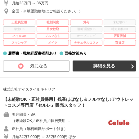
月給23万円 ～ 36万円
全国（※希望勤務地はご相談ください。）
正社員登用
社割制度
賞与
未経験OK
学生OK
男女歓迎
週3日勤務OK
時短勤務OK
ネイルOK
ノルマなし
オープニング
店長候補
スキンケア
メイク
ナチュラルコスメ
百貨店
履歴書・職務経歴書添削あり
面接対策あり
気になる
詳細を見る
株式会社アイスタイルキャリア
【未経験OK・正社員採用】残業ほぼなし＆ノルマなし♪アウトレッ
トコスメ専門店『セルレ』販売スタッフ！
美容部員・BA
（未経験OK／正社員／転居費用 …
正社員（無料転職サポート付き）
月給24万7,000円 ～ 38万5,000円 ほか