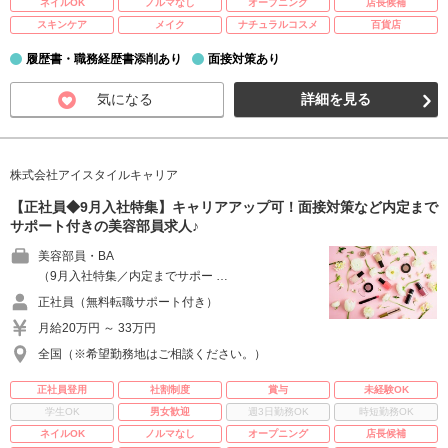
ネイルOK
ノルマなし
オープニング
店長候補
スキンケア
メイク
ナチュラルコスメ
百貨店
履歴書・職務経歴書添削あり
面接対策あり
気になる
詳細を見る
株式会社アイスタイルキャリア
【正社員◆9月入社特集】キャリアアップ可！面接対策など内定まで
サポート付きの美容部員求人♪
美容部員・BA
（9月入社特集／内定までサポー …
正社員（無料転職サポート付き）
月給20万円 ～ 33万円
全国（※希望勤務地はご相談ください。）
正社員登用
社割制度
賞与
未経験OK
学生OK
男女歓迎
週3日勤務OK
時短勤務OK
ネイルOK
ノルマなし
オープニング
店長候補