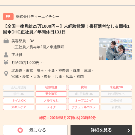
株式会社ディーエイチシー
PR
【全国一律月給25万1000円～】未経験歓迎！書類選考なし＆面接1
回◆DHC正社員／年間休日131日
美容部員・BA
（正社員／賞与年2回／車通勤可 …
正社員
月給25万1,000円 ～
北海道・東京・埼玉・千葉・神奈川・群馬・茨城・
宮城・愛知・大阪・奈良・兵庫・広島・福岡
正社員登用
社割制度
賞与
未経験OK
学生OK
男女歓迎
週3日勤務OK
時短勤務OK
ネイルOK
ノルマなし
オープニング
店長候補
スキンケア
メイク
ナチュラルコスメ
百貨店
締切：2026年8月27日(木) 23時59分
気になる
詳細を見る