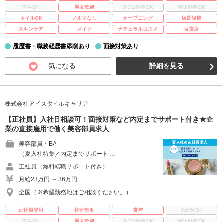
学生OK
男女歓迎
週3日勤務OK
時短勤務OK
ネイルOK
ノルマなし
オープニング
店長候補
スキンケア
メイク
ナチュラルコスメ
百貨店
履歴書・職務経歴書添削あり
面接対策あり
気になる
詳細を見る
株式会社アイスタイルキャリア
【正社員】入社日相談可！面接対策など内定までサポート付き★企
業の直接雇用で働く美容部員求人
美容部員・BA
（夏入社特集／内定までサポート …
正社員（無料転職サポート付き）
月給23万円 ～ 36万円
全国（※希望勤務地はご相談ください。）
正社員登用
社割制度
賞与
未経験OK
学生OK
男女歓迎
週3日勤務OK
時短勤務OK