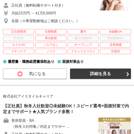
正社員（無料転職サポート付き）
月給23万円 ～ 41万6,000円
全国（※希望勤務地はご相談ください。）
正社員登用
社割制度
賞与
未経験OK
学生OK
男女歓迎
週3日勤務OK
時短勤務OK
ネイルOK
ノルマなし
オープニング
店長候補
スキンケア
メイク
ナチュラルコスメ
百貨店
履歴書・職務経歴書添削あり
面接対策あり
気になる
詳細を見る
株式会社アイスタイルキャリア
【正社員】秋冬入社歓迎◎未経験OK！スピード選考×面接対策で内
定までサポート★人気ブランド多数！
美容部員・BA
（秋冬入社特集／内定までサポー …