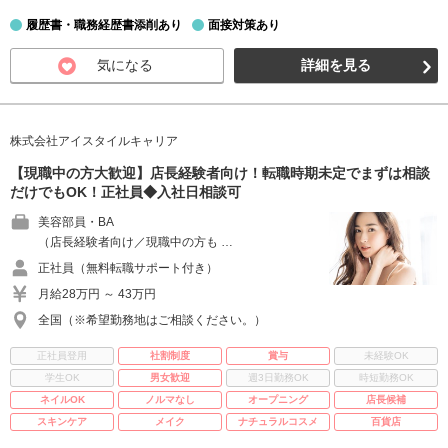
履歴書・職務経歴書添削あり
面接対策あり
気になる
詳細を見る
株式会社アイスタイルキャリア
【現職中の方大歓迎】店長経験者向け！転職時期未定でまずは相談
だけでもOK！正社員◆入社日相談可
美容部員・BA
（店長経験者向け／現職中の方も …
正社員（無料転職サポート付き）
月給28万円 ～ 43万円
全国（※希望勤務地はご相談ください。）
正社員登用
社割制度
賞与
未経験OK
学生OK
男女歓迎
週3日勤務OK
時短勤務OK
ネイルOK
ノルマなし
オープニング
店長候補
スキンケア
メイク
ナチュラルコスメ
百貨店