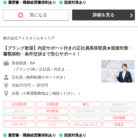
履歴書・職務経歴書添削あり
面接対策あり
気になる
詳細を見る
株式会社アイスタイルキャリア
【ブランク歓迎】内定サポート付きの正社員美容部員★面接対策・
書類添削・条件交渉まで安心サポート！
美容部員・BA
（ブランクOK／正社員／内定ま …
正社員（無料転職サポート付き）
月給23万円 ～ 30万円
全国（※希望勤務地はご相談ください。）
正社員登用
社割制度
賞与
未経験OK
学生OK
男女歓迎
週3日勤務OK
時短勤務OK
ネイルOK
ノルマなし
オープニング
店長候補
スキンケア
メイク
ナチュラルコスメ
百貨店
履歴書・職務経歴書添削あり
面接対策あり