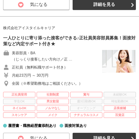
気になる
詳細を見る
株式会社アイスタイルキャリア
一人ひとりに寄り添った接客ができる♪正社員美容部員募集！面接対
策など内定サポート付き★
美容部員・BA
（じっくり接客したい方向け／正 …
正社員（無料転職サポート付き）
月給23万円 ～ 30万円
全国（※希望勤務地はご相談ください。）
正社員登用
社割制度
賞与
未経験OK
学生OK
男女歓迎
週3日勤務OK
時短勤務OK
ネイルOK
ノルマなし
オープニング
店長候補
スキンケア
メイク
ナチュラルコスメ
百貨店
履歴書・職務経歴書添削あり
面接対策あり
気になる
詳細を見る