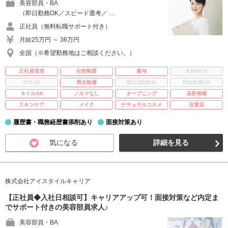
美容部員・BA
（即日勤務OK／スピード選考／ …
正社員（無料転職サポート付き）
月給25万円 ～ 36万円
全国（※希望勤務地はご相談ください。）
正社員登用
社割制度
賞与
未経験OK
学生OK
男女歓迎
週3日勤務OK
時短勤務OK
ネイルOK
ノルマなし
オープニング
店長候補
スキンケア
メイク
ナチュラルコスメ
百貨店
履歴書・職務経歴書添削あり
面接対策あり
気になる
詳細を見る
株式会社アイスタイルキャリア
【正社員◆入社日相談可】キャリアアップ可！面接対策など内定ま
でサポート付きの美容部員求人♪
美容部員・BA