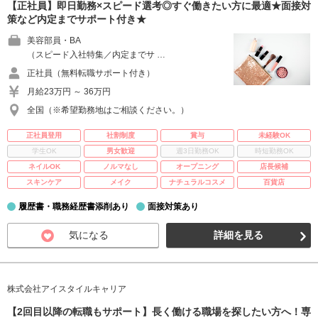
【正社員】即日勤務×スピード選考◎すぐ働きたい方に最適★面接対
策など内定までサポート付き★
美容部員・BA
（スピード入社特集／内定までサ …
正社員（無料転職サポート付き）
月給23万円 ～ 36万円
全国（※希望勤務地はご相談ください。）
正社員登用
社割制度
賞与
未経験OK
学生OK
男女歓迎
週3日勤務OK
時短勤務OK
ネイルOK
ノルマなし
オープニング
店長候補
スキンケア
メイク
ナチュラルコスメ
百貨店
履歴書・職務経歴書添削あり
面接対策あり
気になる
詳細を見る
株式会社アイスタイルキャリア
【2回目以降の転職もサポート】長く働ける職場を探したい方へ！専