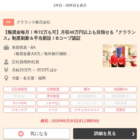
1件目～30件目を表示
クラランス株式会社
PR
【報奨金毎月！年72万も可】月収40万円以上も目指せる『クララン
ス』制度刷新＆手当新設！Bコープ認証
美容部員・BA
（報奨金最大6万／海外旅行補助 …
正社員/契約社員
月給25万円 ～ 35万円 ほか
大阪・名古屋・福岡
正社員登用
社割制度
賞与
未経験OK
学生OK
男女歓迎
週3日勤務OK
時短勤務OK
ネイルOK
ノルマなし
オープニング
店長候補
スキンケア
メイク
ナチュラルコスメ
百貨店
締切：2026年8月20日(木) 23時59分
気になる
詳細を見る