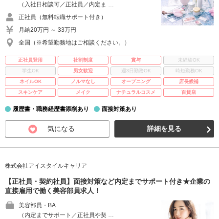
（入社日相談可／正社員／内定ま …
正社員（無料転職サポート付き）
月給20万円 ～ 33万円
全国（※希望勤務地はご相談ください。）
正社員登用
社割制度
賞与
未経験OK
学生OK
男女歓迎
週3日勤務OK
時短勤務OK
ネイルOK
ノルマなし
オープニング
店長候補
スキンケア
メイク
ナチュラルコスメ
百貨店
履歴書・職務経歴書添削あり
面接対策あり
気になる
詳細を見る
株式会社アイスタイルキャリア
【正社員・契約社員】面接対策など内定までサポート付き★企業の
直接雇用で働く美容部員求人！
美容部員・BA
（内定までサポート／正社員や契 …