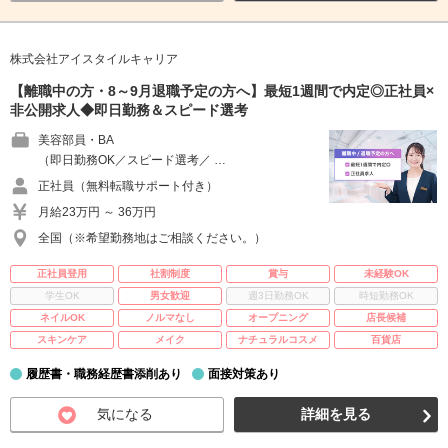
株式会社アイスタイルキャリア
【離職中の方・8～9月退職予定の方へ】最短1週間で内定◎正社員×
非公開求人◆即日勤務＆スピード選考
美容部員・BA
（即日勤務OK／スピード選考／ …
正社員（無料転職サポート付き）
月給23万円 ～ 36万円
全国（※希望勤務地はご相談ください。）
正社員登用
社割制度
賞与
未経験OK
学生OK
男女歓迎
週3日勤務OK
時短勤務OK
ネイルOK
ノルマなし
オープニング
店長候補
スキンケア
メイク
ナチュラルコスメ
百貨店
履歴書・職務経歴書添削あり
面接対策あり
気になる
詳細を見る