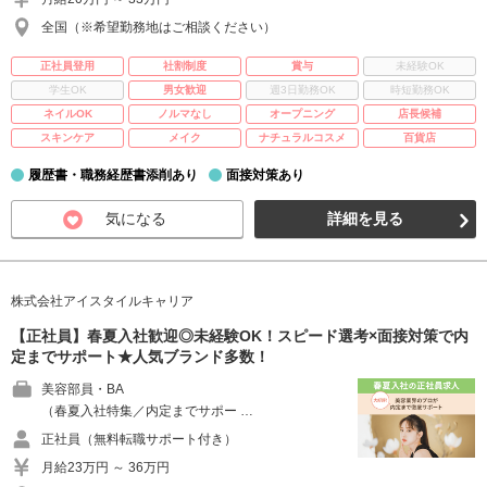
全国（※希望勤務地はご相談ください）
正社員登用
社割制度
賞与
未経験OK
学生OK
男女歓迎
週3日勤務OK
時短勤務OK
ネイルOK
ノルマなし
オープニング
店長候補
スキンケア
メイク
ナチュラルコスメ
百貨店
履歴書・職務経歴書添削あり
面接対策あり
気になる
詳細を見る
株式会社アイスタイルキャリア
【正社員】春夏入社歓迎◎未経験OK！スピード選考×面接対策で内
定までサポート★人気ブランド多数！
美容部員・BA
（春夏入社特集／内定までサポー …
正社員（無料転職サポート付き）
月給23万円 ～ 36万円