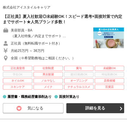
株式会社アイスタイルキャリア
【正社員】夏入社歓迎◎未経験OK！スピード選考×面接対策で内定
までサポート★人気ブランド多数！
美容部員・BA
（夏入社特集／内定までサポート …
正社員（無料転職サポート付き）
月給25万円 ～ 36万円
全国（※希望勤務地はご相談ください。）
正社員登用
社割制度
賞与
未経験OK
学生OK
男女歓迎
週3日勤務OK
時短勤務OK
ネイルOK
ノルマなし
オープニング
店長候補
スキンケア
メイク
ナチュラルコスメ
百貨店
履歴書・職務経歴書添削あり
面接対策あり
気になる
詳細を見る