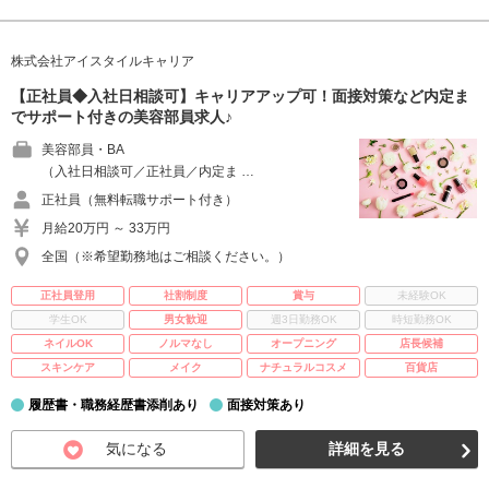
株式会社アイスタイルキャリア
【正社員◆入社日相談可】キャリアアップ可！面接対策など内定ま
でサポート付きの美容部員求人♪
美容部員・BA
（入社日相談可／正社員／内定ま …
正社員（無料転職サポート付き）
月給20万円 ～ 33万円
全国（※希望勤務地はご相談ください。）
正社員登用
社割制度
賞与
未経験OK
学生OK
男女歓迎
週3日勤務OK
時短勤務OK
ネイルOK
ノルマなし
オープニング
店長候補
スキンケア
メイク
ナチュラルコスメ
百貨店
履歴書・職務経歴書添削あり
面接対策あり
気になる
詳細を見る