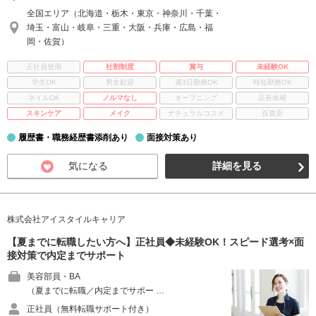
全国エリア（北海道・栃木・東京・神奈川・千葉・
埼玉・富山・岐阜・三重・大阪・兵庫・広島・福
岡・佐賀）
正社員登用
社割制度
賞与
未経験OK
学生OK
男女歓迎
週3日勤務OK
時短勤務OK
ネイルOK
ノルマなし
オープニング
店長候補
スキンケア
メイク
ナチュラルコスメ
百貨店
履歴書・職務経歴書添削あり
面接対策あり
気になる
詳細を見る
株式会社アイスタイルキャリア
【夏までに転職したい方へ】正社員◆未経験OK！スピード選考×面
接対策で内定までサポート
美容部員・BA
（夏までに転職／内定までサポー …
正社員（無料転職サポート付き）