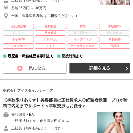
正社員（無料転職サポート付き）
月給25万円 ～ 36万円
全国（※希望勤務地はご相談ください。）
正社員登用
社割制度
賞与
未経験OK
学生OK
男女歓迎
週3日勤務OK
時短勤務OK
ネイルOK
ノルマなし
オープニング
店長候補
スキンケア
メイク
ナチュラルコスメ
百貨店
履歴書・職務経歴書添削あり
面接対策あり
気になる
詳細を見る
株式会社アイスタイルキャリア
【枠数限りあり★】美容部員の正社員求人◇経験者歓迎！プロが無
料で内定までサポート＜年収交渉もお任せ＞
美容部員・BA
（枠残りわずか／正社員／内定ま …
正社員（無料転職サポート付き）