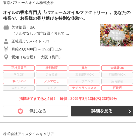
東京パフュームオイル株式会社
オイルの香水専門店『パフュームオイルファクトリー』。あなたの
接客で、お客様の香り選びを特別な体験へ。
美容部員・BA
（ノルマなし／賞与2回／おもて …
正社員/アルバイト・パート
月給23万480円 ～ 29万円 ほか
愛知（名古屋）・大阪（梅田）
正社員登用
社割制度
賞与
未経験OK
学生OK
男女歓迎
週3日勤務OK
時短勤務OK
ネイルOK
ノルマなし
オープニング
店長候補
スキンケア
メイク
ナチュラルコスメ
百貨店
掲載終了まであと4日！ 締切：2026年8月13日(木) 23時59分
気になる
詳細を見る
株式会社アイスタイルキャリア