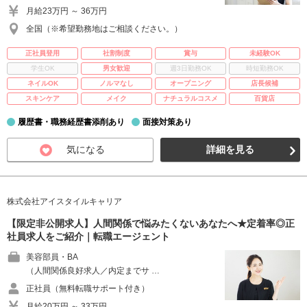
月給23万円 ～ 36万円
全国（※希望勤務地はご相談ください。）
正社員登用
社割制度
賞与
未経験OK
学生OK
男女歓迎
週3日勤務OK
時短勤務OK
ネイルOK
ノルマなし
オープニング
店長候補
スキンケア
メイク
ナチュラルコスメ
百貨店
履歴書・職務経歴書添削あり
面接対策あり
気になる
詳細を見る
株式会社アイスタイルキャリア
【限定非公開求人】人間関係で悩みたくないあなたへ★定着率◎正
社員求人をご紹介｜転職エージェント
美容部員・BA
（人間関係良好求人／内定までサ …
正社員（無料転職サポート付き）
月給20万円 ～ 33万円