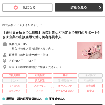
気になる
詳細を見る
株式会社アイスタイルキャリア
【正社員★秋までに転職】面接対策など内定まで無料のサポート付
き★企業の直接雇用で働く美容部員求人
美容部員・BA
（秋入社特集／面接対策あり／内 …
正社員（無料転職サポート付き）
月給20万円 ～ 33万円
全国（※希望勤務地はご相談ください。）
正社員登用
社割制度
賞与
未経験OK
学生OK
男女歓迎
週3日勤務OK
時短勤務OK
ネイルOK
ノルマなし
オープニング
店長候補
スキンケア
メイク
ナチュラルコスメ
百貨店
履歴書・職務経歴書添削あり
面接対策あり