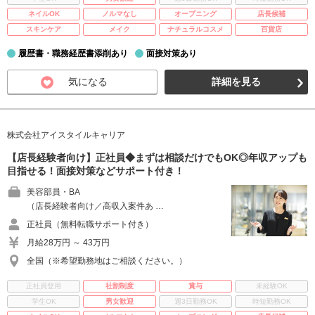
ネイルOK
ノルマなし
オープニング
店長候補
スキンケア
メイク
ナチュラルコスメ
百貨店
履歴書・職務経歴書添削あり
面接対策あり
気になる
詳細を見る
株式会社アイスタイルキャリア
【店長経験者向け】正社員◆まずは相談だけでもOK◎年収アップも
目指せる！面接対策などサポート付き！
美容部員・BA
（店長経験者向け／高収入案件あ …
正社員（無料転職サポート付き）
月給28万円 ～ 43万円
全国（※希望勤務地はご相談ください。）
正社員登用
社割制度
賞与
未経験OK
学生OK
男女歓迎
週3日勤務OK
時短勤務OK