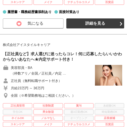
スキンケア
メイク
ナチュラルコスメ
百貨店
履歴書・職務経歴書添削あり
面接対策あり
気になる
詳細を見る
株式会社アイスタイルキャリア
【正社員など】求人選びに迷ったらコレ！何に応募したらいいかわ
からないあなたへ★内定サポート付き！
美容部員・BA
（枠数アリ／全国／正社員／内定 …
正社員（無料転職サポート付き）
月給23万円 ～ 36万円
全国（※希望勤務地はご相談ください。）
正社員登用
社割制度
賞与
未経験OK
学生OK
男女歓迎
週3日勤務OK
時短勤務OK
ネイルOK
ノルマなし
オープニング
店長候補
スキンケア
メイク
ナチュラルコスメ
百貨店