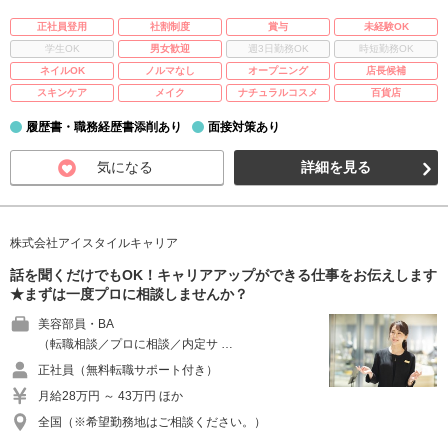
正社員登用
社割制度
賞与
未経験OK
学生OK
男女歓迎
週3日勤務OK
時短勤務OK
ネイルOK
ノルマなし
オープニング
店長候補
スキンケア
メイク
ナチュラルコスメ
百貨店
履歴書・職務経歴書添削あり
面接対策あり
気になる
詳細を見る
株式会社アイスタイルキャリア
話を聞くだけでもOK！キャリアアップができる仕事をお伝えします
★まずは一度プロに相談しませんか？
美容部員・BA
（転職相談／プロに相談／内定サ …
正社員（無料転職サポート付き）
月給28万円 ～ 43万円 ほか
全国（※希望勤務地はご相談ください。）