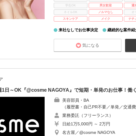
学生OK
男女歓迎
週
ネイルOK
ノルマなし
オ
スキンケア
メイク
ナチ
来社なしでお仕事決定
継続的な案件紹
気になる
ア
日～OK『@cosme NAGOYA』で短期・単発のお仕事！働
美容部員・BA
（履歴書・自己PR不要／単発／交通
業務委託（フリーランス）
日給1万5,000円 ～ 2万円
名古屋／@cosme NAGOYA