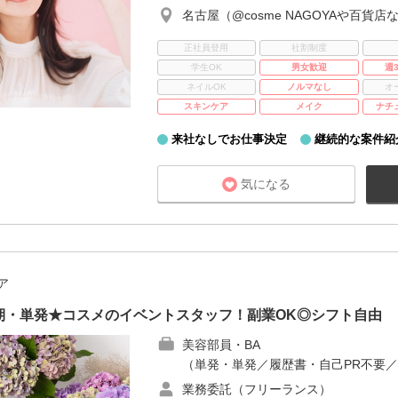
名古屋（@cosme NAGOYAや百貨店
正社員登用
社割制度
学生OK
男女歓迎
週
ネイルOK
ノルマなし
オ
スキンケア
メイク
ナチ
来社なしでお仕事決定
継続的な案件紹
気になる
ア
期・単発★コスメのイベントスタッフ！副業OK◎シフト自由
美容部員・BA
（単発・単発／履歴書・自己PR不要／
業務委託（フリーランス）