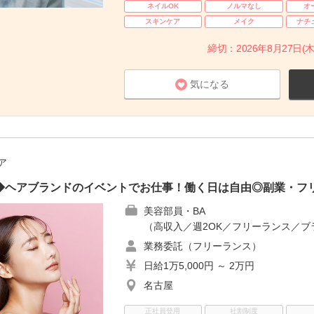
ネイルOK
ノルマなし
オ
スキンケア
メイク
ナチ
締切：2026年8月27日(木
気になる
ア
発◆ヘアブランドのイベントでお仕事！働く日は自由◎副業・フ
美容部員・BA
（高収入／週2OK／フリーランス／ブ
業務委託（フリーランス）
日給1万5,000円 ～ 2万円
名古屋
正社員登用
社割制度