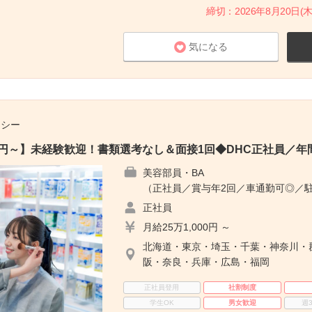
締切：2026年8月20日(木
気になる
チシー
00円～】未経験歓迎！書類選考なし＆面接1回◆DHC正社員／年間
美容部員・BA
（正社員／賞与年2回／車通勤可◎／
正社員
月給25万1,000円 ～
北海道・東京・埼玉・千葉・神奈川・
阪・奈良・兵庫・広島・福岡
正社員登用
社割制度
学生OK
男女歓迎
週