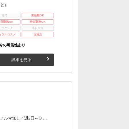
など）
賞与
未経験OK
3日勤務OK
時短勤務OK
ープニング
店長候補
ュラルコスメ
百貨店
介の可能性あり
詳細を見る
ノルマ無し／週2日～O …