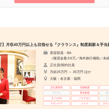
可】月収40万円以上も目指せる『クラランス』制度刷新＆手当
美容部員・BA
（報奨金最大6万／海外旅行補助／未経
正社員/契約社員
月給25万円 ～ 35万円 ほか
大阪・名古屋・福岡
正社員登用
社割制度
学生OK
男女歓迎
週
ネイルOK
ノルマなし
オ
スキンケア
メイク
ナチ