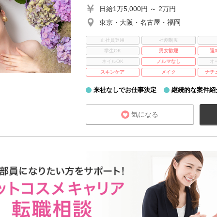
日給1万5,000円 ～ 2万円
東京・大阪・名古屋・福岡
正社員登用
社割制度
学生OK
男女歓迎
週
ネイルOK
ノルマなし
オ
スキンケア
メイク
ナチ
来社なしでお仕事決定
継続的な案件紹
気になる