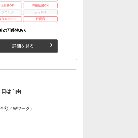
3日勤務OK
時短勤務OK
ープニング
店長候補
ュラルコスメ
百貨店
介の可能性あり
詳細を見る
く日は自由
費全額／Wワーク）