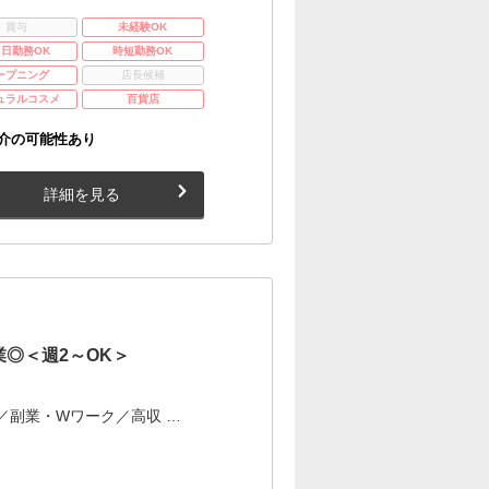
賞与
未経験OK
3日勤務OK
時短勤務OK
ープニング
店長候補
ュラルコスメ
百貨店
介の可能性あり
詳細を見る
◎＜週2～OK＞
／副業・Wワーク／高収 …