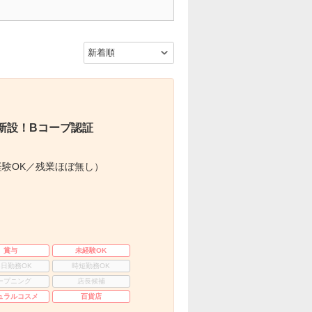
新設！Bコープ認証
験OK／残業ほぼ無し）
賞与
未経験OK
3日勤務OK
時短勤務OK
ープニング
店長候補
ュラルコスメ
百貨店