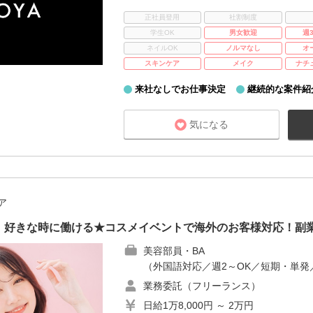
正社員登用
社割制度
学生OK
男女歓迎
週
ネイルOK
ノルマなし
オ
スキンケア
メイク
ナチ
来社なしでお仕事決定
継続的な案件紹
気になる
ア
】好きな時に働ける★コスメイベントで海外のお客様対応！副業
美容部員・BA
（外国語対応／週2～OK／短期・単発
業務委託（フリーランス）
日給1万8,000円 ～ 2万円