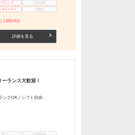
ープニング
店長候補
ュラルコスメ
百貨店
) 23時59分
詳細を見る
リーランス大歓迎！
ランクOK／シフト自由 …
賞与
未経験OK