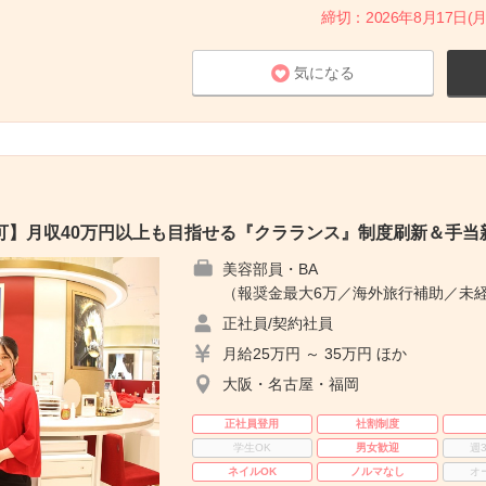
締切：2026年8月17日(月
気になる
可】月収40万円以上も目指せる『クラランス』制度刷新＆手当
美容部員・BA
（報奨金最大6万／海外旅行補助／未経
正社員/契約社員
月給25万円 ～ 35万円 ほか
大阪・名古屋・福岡
正社員登用
社割制度
学生OK
男女歓迎
週
ネイルOK
ノルマなし
オ