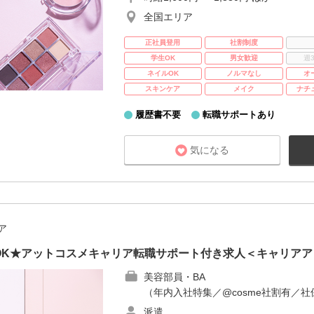
全国エリア
正社員登用
社割制度
学生OK
男女歓迎
週
ネイルOK
ノルマなし
オ
スキンケア
メイク
ナチ
履歴書不要
転職サポートあり
気になる
ア
OK★アットコスメキャリア転職サポート付き求人＜キャリアア
美容部員・BA
（年内入社特集／@cosme社割有／社
派遣