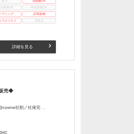
賞与
未経験OK
3日勤務OK
時短勤務OK
ープニング
店長候補
ュラルコスメ
百貨店
詳細を見る
販売◆
osme社割／社保完 …
HC