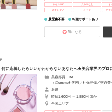
ネイルOK
ノルマなし
オ
スキンケア
メイク
ナチ
履歴書不要
転職サポートあり
気になる
ア
！何に応募したらいいかわからないあなたへ★美容業界のプロ
美容部員・BA
（@cosme社割有／社保完備／交通費
派遣
時給1,600円 ～ 1,880円 ほか
全国エリア