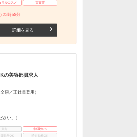
ュラルコスメ
百貨店
) 23時59分
詳細を見る
OKの美容部員求人
費全額／正社員登用）
ださい。）
賞与
未経験OK
3日勤務OK
時短勤務OK