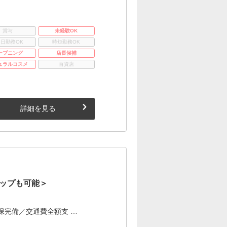
賞与
未経験OK
3日勤務OK
時短勤務OK
ープニング
店長候補
ュラルコスメ
百貨店
詳細を見る
ップも可能＞
保完備／交通費全額支 …