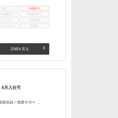
賞与
未経験OK
3日勤務OK
時短勤務OK
ープニング
店長候補
ュラルコスメ
百貨店
詳細を見る
｜8月入社可
全額支給／就業サポー …