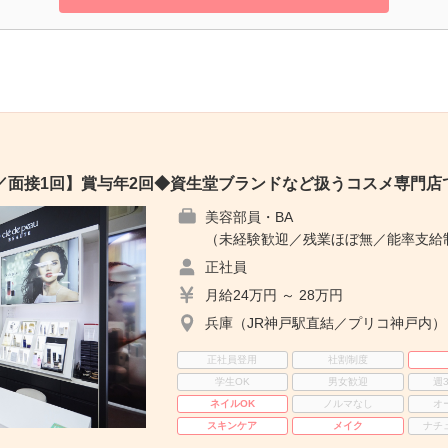
／面接1回】賞与年2回◆資生堂ブランドなど扱うコスメ専門店
美容部員・BA
（未経験歓迎／残業ほぼ無／能率支給
正社員
月給24万円 ～ 28万円
兵庫（JR神戸駅直結／プリコ神戸内）
正社員登用
社割制度
学生OK
男女歓迎
週
ネイルOK
ノルマなし
オ
スキンケア
メイク
ナチ