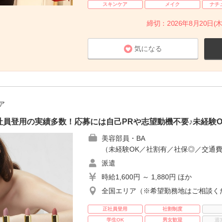
スキンケア
メイク
ナチ
締切：2026年8月20日(木
気になる
ア
員登用の実績多数！応募には自己PRや志望動機不要♪未経験
美容部員・BA
（未経験OK／社割有／社保◎／交通
派遣
時給1,600円 ～ 1,880円 ほか
全国エリア（※希望勤務地はご相談く
正社員登用
社割制度
学生OK
男女歓迎
週