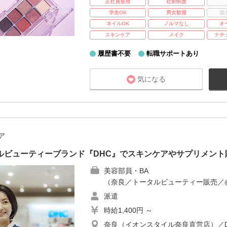
正社員登用
社割制度
学生OK
男女歓迎
週
ネイルOK
ノルマなし
オ
スキンケア
メイク
ナチ
履歴書不要
転職サポートあり
気になる
ア
ルビューティーブランド『DHC』でスキンケアやサプリメント
美容部員・BA
（奈良／トータルビューティー販売／@c
派遣
時給1,400円 ～
奈良（イオンスタイル奈良直営店）／D