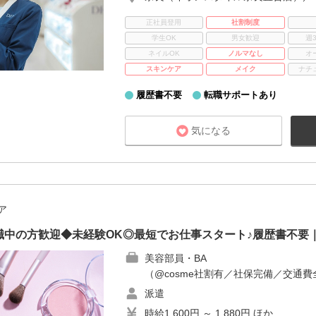
正社員登用
社割制度
学生OK
男女歓迎
週
ネイルOK
ノルマなし
オ
スキンケア
メイク
ナチ
履歴書不要
転職サポートあり
気になる
ア
中の方歓迎◆未経験OK◎最短でお仕事スタート♪履歴書不要
美容部員・BA
（@cosme社割有／社保完備／交通費
派遣
時給1,600円 ～ 1,880円 ほか