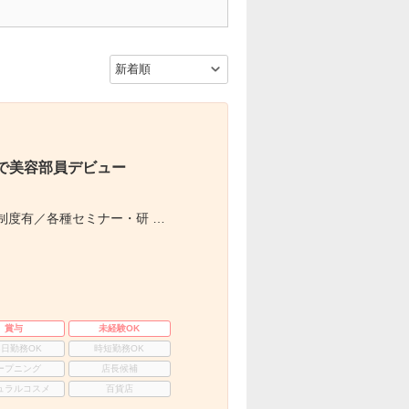
で美容部員デビュー
制度有／各種セミナー・研 …
賞与
未経験OK
3日勤務OK
時短勤務OK
ープニング
店長候補
ュラルコスメ
百貨店