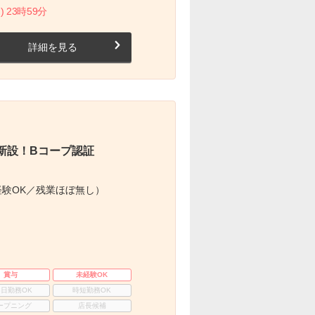
) 23時59分
詳細を見る
新設！Bコープ認証
験OK／残業ほぼ無し）
賞与
未経験OK
3日勤務OK
時短勤務OK
ープニング
店長候補