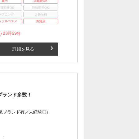
賞与
未経験OK
3日勤務OK
時短勤務OK
ープニング
店長候補
ュラルコスメ
百貨店
) 23時59分
詳細を見る
ブランド多数！
気ブランド有／未経験◎）
。）