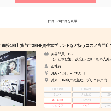
1件目～30件目を表示
／面接1回】賞与年2回◆資生堂ブランドなど扱うコスメ専門店
美容部員・BA
（未経験歓迎／残業ほぼ無／能率支給
正社員
月給24万円 ～ 28万円
兵庫（JR神戸駅直結／プリコ神戸内）
正社員登用
社割制度
学生OK
男女歓迎
週
ネイルOK
ノルマなし
オ
スキンケア
メイク
ナチ