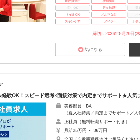
正社員登用
社割制度
学生OK
男女歓迎
週
ネイルOK
ノルマなし
オ
スキンケア
メイク
ナチ
締切：2026年8月20日(木
気になる
ア
未経験OK！スピード選考×面接対策で内定までサポート★人気
美容部員・BA
（夏入社特集／内定までサポート／人
正社員（無料転職サポート付き）
月給25万円 ～ 36万円
全国（※希望勤務地はご相談ください