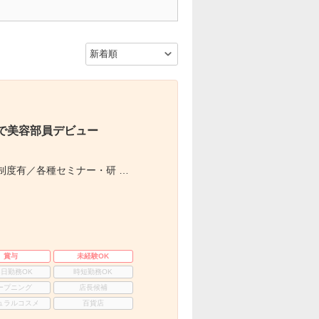
で美容部員デビュー
制度有／各種セミナー・研 …
賞与
未経験OK
3日勤務OK
時短勤務OK
ープニング
店長候補
ュラルコスメ
百貨店