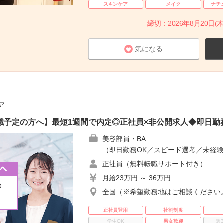
スキンケア
メイク
ナチ
締切：2026年8月20日(木
気になる
ア
職予定の方へ】最短1週間で内定◎正社員×非公開求人◆即日勤
美容部員・BA
（即日勤務OK／スピード選考／未経験
正社員（無料転職サポート付き）
月給23万円 ～ 36万円
全国（※希望勤務地はご相談ください
正社員登用
社割制度
学生OK
男女歓迎
週