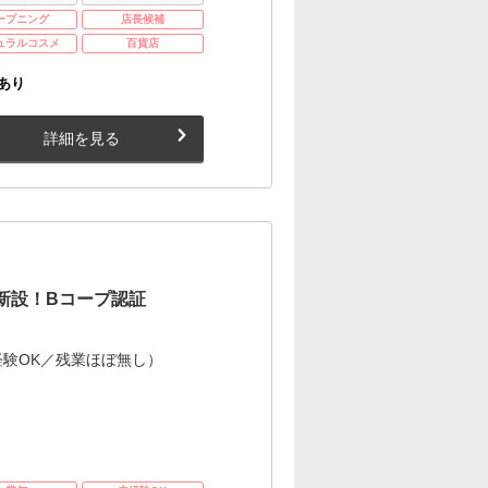
ープニング
店長候補
ュラルコスメ
百貨店
あり
詳細を見る
新設！Bコープ認証
験OK／残業ほぼ無し）