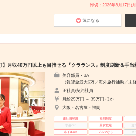
締切：2026年8月17日(月
気になる
可】月収40万円以上も目指せる『クラランス』制度刷新＆手当
美容部員・BA
（報奨金最大6万／海外旅行補助／未経
正社員/契約社員
月給25万円 ～ 35万円 ほか
大阪・名古屋・福岡
正社員登用
社割制度
学生OK
男女歓迎
週
ネイルOK
ノルマなし
オ