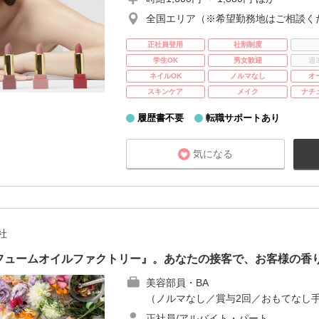
全国エリア（※希望勤務地はご相談く
正社員登用
社割制度
学生OK
男女歓迎
週
ネイルOK
ノルマなし
オ
スキンケア
メイク
ナチ
履歴書不要
転職サポートあり
気になる
社
フュームオイルファクトリー』。あなたの接客で、お客様の香
美容部員・BA
（ノルマなし／賞与2回／おもてなし手
正社員/アルバイト・パート