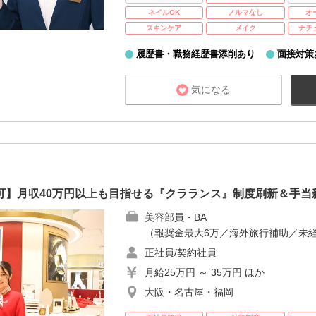
ネイルOK
ノルマなし
オ
スキンケア
メイク
ナチ
履歴書・職務経歴書添削あり
面接対策
気になる
可】月収40万円以上も目指せる『クラランス』制度刷新＆手当
美容部員・BA
（報奨金最大6万／海外旅行補助／未経
正社員/契約社員
月給25万円 ～ 35万円 ほか
大阪・名古屋・福岡