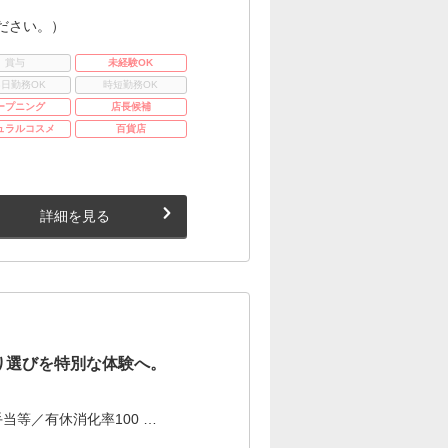
ださい。）
賞与
未経験OK
3日勤務OK
時短勤務OK
ープニング
店長候補
ュラルコスメ
百貨店
詳細を見る
り選びを特別な体験へ。
当等／有休消化率100 …