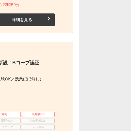
) 23時59分
詳細を見る
新設！Bコープ認証
験OK／残業ほぼ無し）
賞与
未経験OK
3日勤務OK
時短勤務OK
ープニング
店長候補