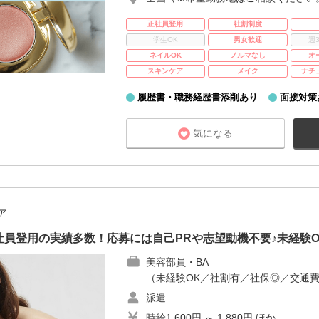
正社員登用
社割制度
学生OK
男女歓迎
週
ネイルOK
ノルマなし
オ
スキンケア
メイク
ナチ
履歴書・職務経歴書添削あり
面接対策
気になる
ア
員登用の実績多数！応募には自己PRや志望動機不要♪未経験
美容部員・BA
（未経験OK／社割有／社保◎／交通
派遣
時給1,600円 ～ 1,880円 ほか