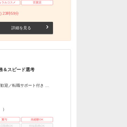
ュラルコスメ
百貨店
) 23時59分
詳細を見る
務＆スピード選考
歓迎／転職サポート付き …
。）
賞与
未経験OK
3日勤務OK
時短勤務OK