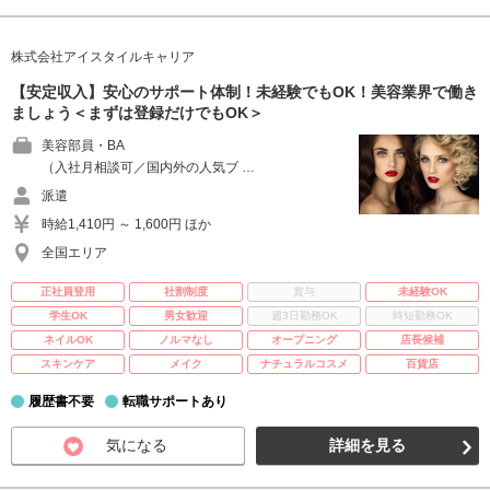
株式会社アイスタイルキャリア
【安定収入】安心のサポート体制！未経験でもOK！美容業界で働き
ましょう＜まずは登録だけでもOK＞
美容部員・BA
（入社月相談可／国内外の人気ブ …
派遣
時給1,410円 ～ 1,600円 ほか
全国エリア
正社員登用
社割制度
賞与
未経験OK
学生OK
男女歓迎
週3日勤務OK
時短勤務OK
ネイルOK
ノルマなし
オープニング
店長候補
スキンケア
メイク
ナチュラルコスメ
百貨店
履歴書不要
転職サポートあり
気になる
詳細を見る