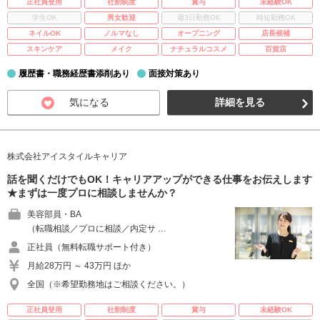
正社員登用
社割制度
賞与
未経験OK
学生OK
男女歓迎
週3日勤務OK
時短勤務OK
ネイルOK
ノルマなし
オープニング
店長候補
スキンケア
メイク
ナチュラルコスメ
百貨店
履歴書・職務経歴書添削あり
面接対策あり
気になる
詳細を見る
株式会社アイスタイルキャリア
話を聞くだけでもOK！キャリアアップができる仕事をお伝えします
★まずは一度プロに相談しませんか？
美容部員・BA
（転職相談／プロに相談／内定サ …
正社員（無料転職サポート付き）
月給28万円 ～ 43万円 ほか
全国（※希望勤務地はご相談ください。）
正社員登用
社割制度
賞与
未経験OK