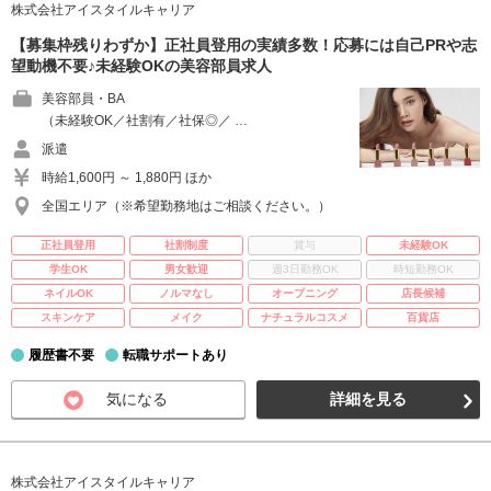
株式会社アイスタイルキャリア
【募集枠残りわずか】正社員登用の実績多数！応募には自己PRや志
望動機不要♪未経験OKの美容部員求人
美容部員・BA
（未経験OK／社割有／社保◎／ …
派遣
時給1,600円 ～ 1,880円 ほか
全国エリア（※希望勤務地はご相談ください。）
正社員登用
社割制度
賞与
未経験OK
学生OK
男女歓迎
週3日勤務OK
時短勤務OK
ネイルOK
ノルマなし
オープニング
店長候補
スキンケア
メイク
ナチュラルコスメ
百貨店
履歴書不要
転職サポートあり
気になる
詳細を見る
株式会社アイスタイルキャリア