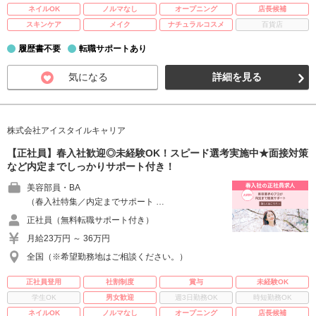
ネイルOK
ノルマなし
オープニング
店長候補
スキンケア
メイク
ナチュラルコスメ
百貨店
履歴書不要
転職サポートあり
気になる
詳細を見る
株式会社アイスタイルキャリア
【正社員】春入社歓迎◎未経験OK！スピード選考実施中★面接対策
など内定までしっかりサポート付き！
美容部員・BA
（春入社特集／内定までサポート …
正社員（無料転職サポート付き）
月給23万円 ～ 36万円
全国（※希望勤務地はご相談ください。）
正社員登用
社割制度
賞与
未経験OK
学生OK
男女歓迎
週3日勤務OK
時短勤務OK
ネイルOK
ノルマなし
オープニング
店長候補