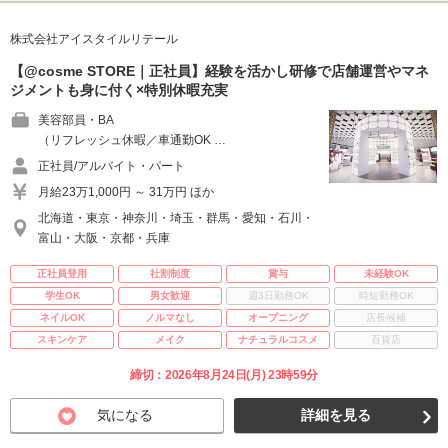
株式会社アイスタイルリテール
【@cosme STORE｜正社員】経験を活かし研修で店舗運営やマネ
ジメントも身に付く×特別休暇充実
美容部員・BA
（リフレッシュ休暇／車通勤OK …
正社員/アルバイト・パート
月給23万1,000円 ～ 31万円 ほか
北海道・東京・神奈川・埼玉・群馬・愛知・石川・
富山・大阪・京都・兵庫
正社員登用
社割制度
賞与
未経験OK
学生OK
男女歓迎
週3日勤務OK
時短勤務OK
ネイルOK
ノルマなし
オープニング
店長候補
スキンケア
メイク
ナチュラルコスメ
百貨店
締切：2026年8月24日(月) 23時59分
気になる
詳細を見る