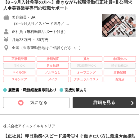
【8～9月入社希望の方へ】働きながら転職活動◎正社員×非公開求
人◆美容業界専門の転職サポート
美容部員・BA
（8～9月入社／スピード選考／ …
正社員（無料転職サポート付き）
月給23万円 ～ 36万円
全国（※希望勤務地はご相談ください。）
正社員登用
社割制度
賞与
未経験OK
学生OK
男女歓迎
週3日勤務OK
時短勤務OK
ネイルOK
ノルマなし
オープニング
店長候補
スキンケア
メイク
ナチュラルコスメ
百貨店
履歴書・職務経歴書添削あり
面接対策あり
気になる
詳細を見る
株式会社アイスタイルキャリア
【正社員】即日勤務×スピード選考◎すぐ働きたい方に最適★面接対