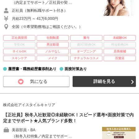
（内定までサポート／正社員や契 …
正社員（無料転職サポート付き）
月給23万円 ～ 41万6,000円
全国（※希望勤務地はご相談ください。）
正社員登用
社割制度
賞与
未経験OK
学生OK
男女歓迎
週3日勤務OK
時短勤務OK
ネイルOK
ノルマなし
オープニング
店長候補
スキンケア
メイク
ナチュラルコスメ
百貨店
履歴書・職務経歴書添削あり
面接対策あり
気になる
詳細を見る
株式会社アイスタイルキャリア
【正社員】秋冬入社歓迎◎未経験OK！スピード選考×面接対策で内
定までサポート★人気ブランド多数！
美容部員・BA
（秋冬入社特集／内定までサポー …