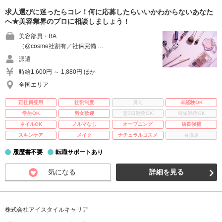
求人選びに迷ったらコレ！何に応募したらいいかわからないあなた
へ★美容業界のプロに相談しましょう！
美容部員・BA
（@cosme社割有／社保完備 …
派遣
時給1,600円 ～ 1,880円 ほか
全国エリア
正社員登用
社割制度
賞与
未経験OK
学生OK
男女歓迎
週3日勤務OK
時短勤務OK
ネイルOK
ノルマなし
オープニング
店長候補
スキンケア
メイク
ナチュラルコスメ
百貨店
履歴書不要
転職サポートあり
気になる
詳細を見る
株式会社アイスタイルキャリア