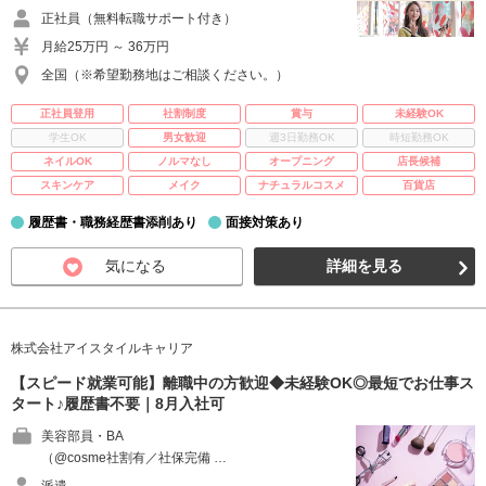
正社員（無料転職サポート付き）
月給25万円 ～ 36万円
全国（※希望勤務地はご相談ください。）
正社員登用
社割制度
賞与
未経験OK
学生OK
男女歓迎
週3日勤務OK
時短勤務OK
ネイルOK
ノルマなし
オープニング
店長候補
スキンケア
メイク
ナチュラルコスメ
百貨店
履歴書・職務経歴書添削あり
面接対策あり
気になる
詳細を見る
株式会社アイスタイルキャリア
【スピード就業可能】離職中の方歓迎◆未経験OK◎最短でお仕事ス
タート♪履歴書不要｜8月入社可
美容部員・BA
（@cosme社割有／社保完備 …