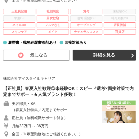
全国（※希望勤務地はご相談ください）
正社員登用
社割制度
賞与
未経験OK
学生OK
男女歓迎
週3日勤務OK
時短勤務OK
ネイルOK
ノルマなし
オープニング
店長候補
スキンケア
メイク
ナチュラルコスメ
百貨店
履歴書・職務経歴書添削あり
面接対策あり
気になる
詳細を見る
株式会社アイスタイルキャリア
【正社員】春夏入社歓迎◎未経験OK！スピード選考×面接対策で内
定までサポート★人気ブランド多数！
美容部員・BA
（春夏入社特集／内定までサポー …
正社員（無料転職サポート付き）
月給23万円 ～ 36万円
全国（※希望勤務地はご相談ください。）