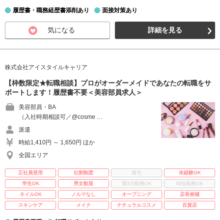
履歴書・職務経歴書添削あり
面接対策あり
気になる
詳細を見る
株式会社アイスタイルキャリア
【枠数限定★転職相談】プロがオーダーメイドであなたの転職をサ
ポートします！履歴書不要＜美容部員求人＞
美容部員・BA
（入社時期相談可／@cosme …
派遣
時給1,410円 ～ 1,650円 ほか
全国エリア
正社員登用
社割制度
賞与
未経験OK
学生OK
男女歓迎
週3日勤務OK
時短勤務OK
ネイルOK
ノルマなし
オープニング
店長候補
スキンケア
メイク
ナチュラルコスメ
百貨店