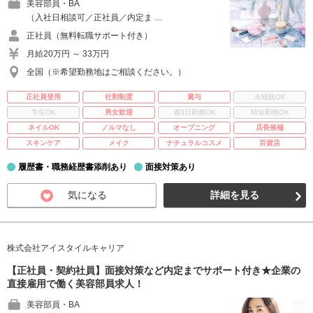
美容部員・BA
（入社日相談可／正社員／内定ま …
正社員（無料転職サポート付き）
月給20万円 ～ 33万円
全国（※希望勤務地はご相談ください。）
正社員登用
社割制度
賞与
未経験OK
学生OK
男女歓迎
週3日勤務OK
時短勤務OK
ネイルOK
ノルマなし
オープニング
店長候補
スキンケア
メイク
ナチュラルコスメ
百貨店
履歴書・職務経歴書添削あり
面接対策あり
気になる
詳細を見る
株式会社アイスタイルキャリア
【正社員・契約社員】面接対策など内定までサポート付き★企業の
直接雇用で働く美容部員求人！
美容部員・BA