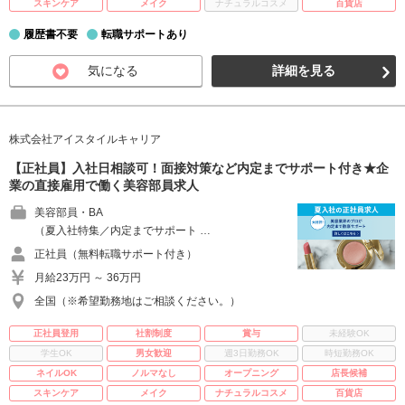
スキンケア
メイク
ナチュラルコスメ
百貨店
履歴書不要
転職サポートあり
気になる
詳細を見る
株式会社アイスタイルキャリア
【正社員】入社日相談可！面接対策など内定までサポート付き★企
業の直接雇用で働く美容部員求人
美容部員・BA
（夏入社特集／内定までサポート …
正社員（無料転職サポート付き）
月給23万円 ～ 36万円
全国（※希望勤務地はご相談ください。）
正社員登用
社割制度
賞与
未経験OK
学生OK
男女歓迎
週3日勤務OK
時短勤務OK
ネイルOK
ノルマなし
オープニング
店長候補
スキンケア
メイク
ナチュラルコスメ
百貨店