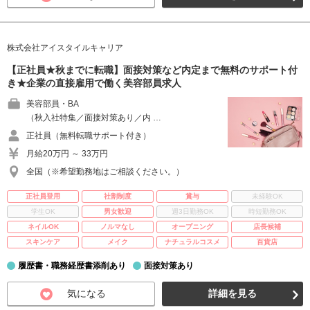
株式会社アイスタイルキャリア
【正社員★秋までに転職】面接対策など内定まで無料のサポート付
き★企業の直接雇用で働く美容部員求人
美容部員・BA
（秋入社特集／面接対策あり／内 …
正社員（無料転職サポート付き）
月給20万円 ～ 33万円
全国（※希望勤務地はご相談ください。）
正社員登用
社割制度
賞与
未経験OK
学生OK
男女歓迎
週3日勤務OK
時短勤務OK
ネイルOK
ノルマなし
オープニング
店長候補
スキンケア
メイク
ナチュラルコスメ
百貨店
履歴書・職務経歴書添削あり
面接対策あり
気になる
詳細を見る