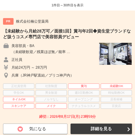
1件目～30件目を表示
株式会社楠公堂薬局
PR
【未経験から月給28万可／面接1回】賞与年2回◆資生堂ブランドな
ど扱うコスメ専門店で美容部員デビュー
美容部員・BA
（未経験歓迎／残業ほぼ無／能率 …
正社員
月給24万円 ～ 28万円
兵庫（JR神戸駅直結／プリコ神戸内）
正社員登用
社割制度
賞与
未経験OK
学生OK
男女歓迎
週3日勤務OK
時短勤務OK
ネイルOK
ノルマなし
オープニング
店長候補
スキンケア
メイク
ナチュラルコスメ
百貨店
締切：2026年8月17日(月) 23時59分
気になる
詳細を見る