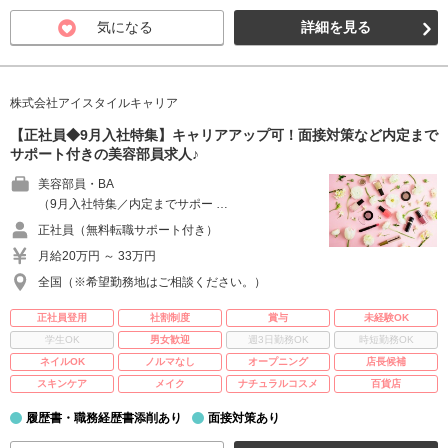
気になる
詳細を見る
株式会社アイスタイルキャリア
【正社員◆9月入社特集】キャリアアップ可！面接対策など内定まで
サポート付きの美容部員求人♪
美容部員・BA
（9月入社特集／内定までサポー …
正社員（無料転職サポート付き）
月給20万円 ～ 33万円
全国（※希望勤務地はご相談ください。）
正社員登用
社割制度
賞与
未経験OK
学生OK
男女歓迎
週3日勤務OK
時短勤務OK
ネイルOK
ノルマなし
オープニング
店長候補
スキンケア
メイク
ナチュラルコスメ
百貨店
履歴書・職務経歴書添削あり
面接対策あり