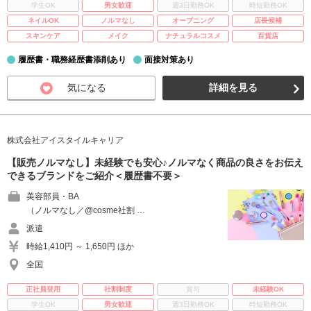
学生OK
男女歓迎
週3日勤務OK
時短勤務OK
ネイルOK
ノルマなし
オープニング
店長候補
スキンケア
メイク
ナチュラルコスメ
百貨店
履歴書・職務経歴書添削あり
面接対策あり
気になる
詳細を見る
株式会社アイスタイルキャリア
【販売ノルマなし】未経験でも安心♪ノルマなく商品の良さをお伝え
できるブランドをご紹介＜履歴書不要＞
美容部員・BA
（ノルマなし／@cosme社割 …
派遣
時給1,410円 ～ 1,650円 ほか
全国
正社員登用
社割制度
賞与
未経験OK
学生OK
男女歓迎
週3日勤務OK
時短勤務OK