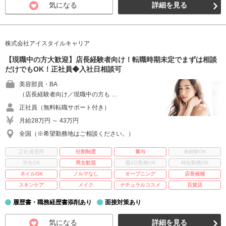
気になる
詳細を見る
株式会社アイスタイルキャリア
【現職中の方大歓迎】店長経験者向け！転職時期未定でまずは相談
だけでもOK！正社員◆入社日相談可
美容部員・BA
（店長経験者向け／現職中の方も …
正社員（無料転職サポート付き）
月給28万円 ～ 43万円
全国（※希望勤務地はご相談ください。）
正社員登用
社割制度
賞与
未経験OK
学生OK
男女歓迎
週3日勤務OK
時短勤務OK
ネイルOK
ノルマなし
オープニング
店長候補
スキンケア
メイク
ナチュラルコスメ
百貨店
履歴書・職務経歴書添削あり
面接対策あり
気になる
詳細を見る