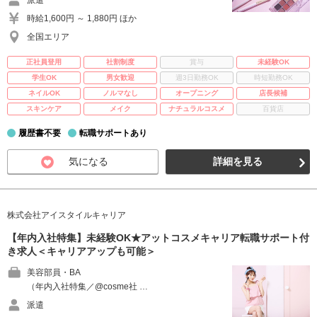
派遣
時給1,600円 ～ 1,880円 ほか
全国エリア
正社員登用
社割制度
賞与
未経験OK
学生OK
男女歓迎
週3日勤務OK
時短勤務OK
ネイルOK
ノルマなし
オープニング
店長候補
スキンケア
メイク
ナチュラルコスメ
百貨店
履歴書不要
転職サポートあり
気になる
詳細を見る
株式会社アイスタイルキャリア
【年内入社特集】未経験OK★アットコスメキャリア転職サポート付
き求人＜キャリアアップも可能＞
美容部員・BA
（年内入社特集／@cosme社 …
派遣