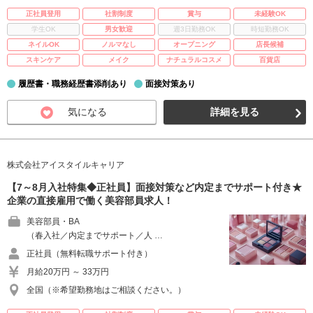
正社員登用
社割制度
賞与
未経験OK
学生OK
男女歓迎
週3日勤務OK
時短勤務OK
ネイルOK
ノルマなし
オープニング
店長候補
スキンケア
メイク
ナチュラルコスメ
百貨店
履歴書・職務経歴書添削あり
面接対策あり
気になる
詳細を見る
株式会社アイスタイルキャリア
【7～8月入社特集◆正社員】面接対策など内定までサポート付き★
企業の直接雇用で働く美容部員求人！
美容部員・BA
（春入社／内定までサポート／人 …
正社員（無料転職サポート付き）
月給20万円 ～ 33万円
全国（※希望勤務地はご相談ください。）