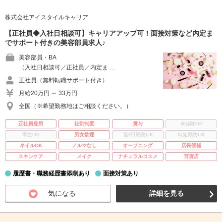
株式会社アイスタイルキャリア
【正社員◆入社日相談可】キャリアアップ可！面接対策など内定ま
でサポート付きの美容部員求人♪
美容部員・BA
（入社日相談可／正社員／内定ま …
正社員（無料転職サポート付き）
月給20万円 ～ 33万円
全国（※希望勤務地はご相談ください。）
正社員登用
社割制度
賞与
未経験OK
学生OK
男女歓迎
週3日勤務OK
時短勤務OK
ネイルOK
ノルマなし
オープニング
店長候補
スキンケア
メイク
ナチュラルコスメ
百貨店
履歴書・職務経歴書添削あり
面接対策あり
気になる
詳細を見る