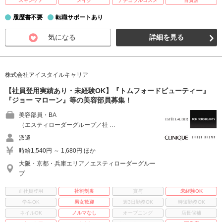
スキンケア
メイク
ナチュラルコスメ
百貨店
履歴書不要
転職サポートあり
気になる
詳細を見る
株式会社アイスタイルキャリア
【社員登用実績あり・未経験OK】『トムフォードビューティー』
『ジョー マローン』等の美容部員募集！
美容部員・BA
（エスティローダーグループ／社 …
派遣
時給1,540円 ～ 1,680円 ほか
大阪・京都・兵庫エリア／エスティローダーグルー
プ
正社員登用
社割制度
賞与
未経験OK
学生OK
男女歓迎
週3日勤務OK
時短勤務OK
ネイルOK
ノルマなし
オープニング
店長候補