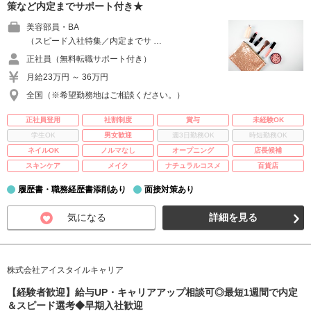
策など内定までサポート付き★
美容部員・BA
（スピード入社特集／内定までサ …
正社員（無料転職サポート付き）
月給23万円 ～ 36万円
全国（※希望勤務地はご相談ください。）
正社員登用
社割制度
賞与
未経験OK
学生OK
男女歓迎
週3日勤務OK
時短勤務OK
ネイルOK
ノルマなし
オープニング
店長候補
スキンケア
メイク
ナチュラルコスメ
百貨店
履歴書・職務経歴書添削あり
面接対策あり
気になる
詳細を見る
株式会社アイスタイルキャリア
【経験者歓迎】給与UP・キャリアアップ相談可◎最短1週間で内定
＆スピード選考◆早期入社歓迎