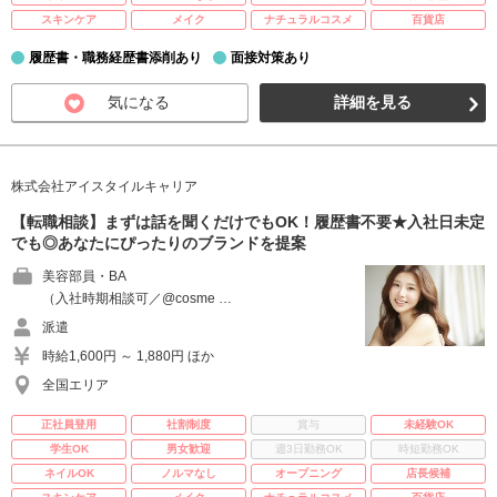
スキンケア
メイク
ナチュラルコスメ
百貨店
履歴書・職務経歴書添削あり
面接対策あり
気になる
詳細を見る
株式会社アイスタイルキャリア
【転職相談】まずは話を聞くだけでもOK！履歴書不要★入社日未定
でも◎あなたにぴったりのブランドを提案
美容部員・BA
（入社時期相談可／@cosme …
派遣
時給1,600円 ～ 1,880円 ほか
全国エリア
正社員登用
社割制度
賞与
未経験OK
学生OK
男女歓迎
週3日勤務OK
時短勤務OK
ネイルOK
ノルマなし
オープニング
店長候補