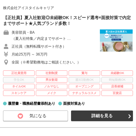
株式会社アイスタイルキャリア
【正社員】夏入社歓迎◎未経験OK！スピード選考×面接対策で内定
までサポート★人気ブランド多数！
美容部員・BA
（夏入社特集／内定までサポート …
正社員（無料転職サポート付き）
月給25万円 ～ 36万円
全国（※希望勤務地はご相談ください。）
正社員登用
社割制度
賞与
未経験OK
学生OK
男女歓迎
週3日勤務OK
時短勤務OK
ネイルOK
ノルマなし
オープニング
店長候補
スキンケア
メイク
ナチュラルコスメ
百貨店
履歴書・職務経歴書添削あり
面接対策あり
気になる
詳細を見る