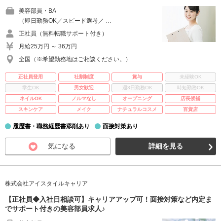
美容部員・BA
（即日勤務OK／スピード選考／ …
正社員（無料転職サポート付き）
月給25万円 ～ 36万円
全国（※希望勤務地はご相談ください。）
正社員登用
社割制度
賞与
未経験OK
学生OK
男女歓迎
週3日勤務OK
時短勤務OK
ネイルOK
ノルマなし
オープニング
店長候補
スキンケア
メイク
ナチュラルコスメ
百貨店
履歴書・職務経歴書添削あり
面接対策あり
気になる
詳細を見る
株式会社アイスタイルキャリア
【正社員◆入社日相談可】キャリアアップ可！面接対策など内定ま
でサポート付きの美容部員求人♪