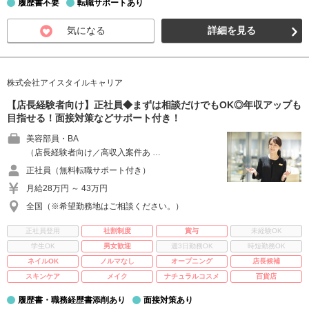
履歴書不要
転職サポートあり
気になる
詳細を見る
株式会社アイスタイルキャリア
【店長経験者向け】正社員◆まずは相談だけでもOK◎年収アップも
目指せる！面接対策などサポート付き！
美容部員・BA
（店長経験者向け／高収入案件あ …
正社員（無料転職サポート付き）
月給28万円 ～ 43万円
全国（※希望勤務地はご相談ください。）
正社員登用
社割制度
賞与
未経験OK
学生OK
男女歓迎
週3日勤務OK
時短勤務OK
ネイルOK
ノルマなし
オープニング
店長候補
スキンケア
メイク
ナチュラルコスメ
百貨店
履歴書・職務経歴書添削あり
面接対策あり