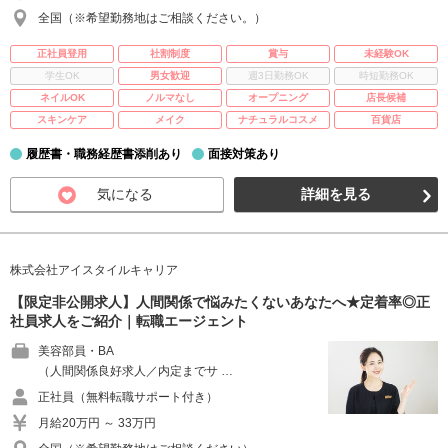
全国（※希望勤務地はご相談ください。）
正社員登用
社割制度
賞与
未経験OK
学生OK
男女歓迎
週3日勤務OK
時短勤務OK
ネイルOK
ノルマなし
オープニング
店長候補
スキンケア
メイク
ナチュラルコスメ
百貨店
履歴書・職務経歴書添削あり
面接対策あり
気になる
詳細を見る
株式会社アイスタイルキャリア
【限定非公開求人】人間関係で悩みたくないあなたへ★定着率◎正
社員求人をご紹介｜転職エージェント
美容部員・BA
（人間関係良好求人／内定までサ …
正社員（無料転職サポート付き）
月給20万円 ～ 33万円