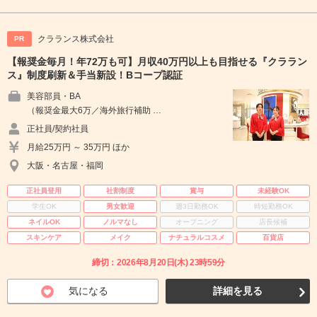
クラランス株式会社
PR
【報奨金毎月！年72万も可】月収40万円以上も目指せる『クララン
ス』制度刷新＆手当新設！Bコープ認証
美容部員・BA
（報奨金最大6万／海外旅行補助 …
正社員/契約社員
月給25万円 ～ 35万円 ほか
大阪・名古屋・福岡
正社員登用
社割制度
賞与
未経験OK
学生OK
男女歓迎
週3日勤務OK
時短勤務OK
ネイルOK
ノルマなし
オープニング
店長候補
スキンケア
メイク
ナチュラルコスメ
百貨店
締切：2026年8月20日(木) 23時59分
気になる
詳細を見る