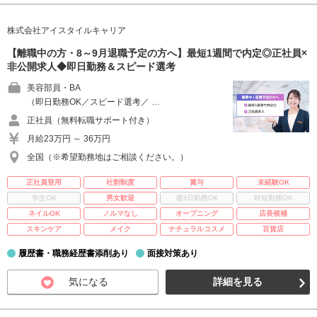
株式会社アイスタイルキャリア
【離職中の方・8～9月退職予定の方へ】最短1週間で内定◎正社員×
非公開求人◆即日勤務＆スピード選考
美容部員・BA
（即日勤務OK／スピード選考／ …
正社員（無料転職サポート付き）
月給23万円 ～ 36万円
全国（※希望勤務地はご相談ください。）
正社員登用
社割制度
賞与
未経験OK
学生OK
男女歓迎
週3日勤務OK
時短勤務OK
ネイルOK
ノルマなし
オープニング
店長候補
スキンケア
メイク
ナチュラルコスメ
百貨店
履歴書・職務経歴書添削あり
面接対策あり
気になる
詳細を見る