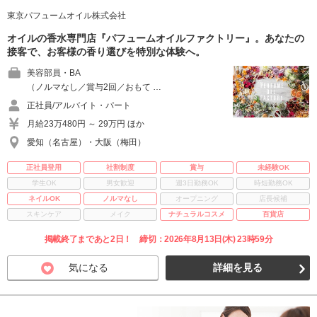
東京パフュームオイル株式会社
オイルの香水専門店『パフュームオイルファクトリー』。あなたの
接客で、お客様の香り選びを特別な体験へ。
美容部員・BA
（ノルマなし／賞与2回／おもて …
正社員/アルバイト・パート
月給23万480円 ～ 29万円 ほか
愛知（名古屋）・大阪（梅田）
正社員登用
社割制度
賞与
未経験OK
学生OK
男女歓迎
週3日勤務OK
時短勤務OK
ネイルOK
ノルマなし
オープニング
店長候補
スキンケア
メイク
ナチュラルコスメ
百貨店
掲載終了まであと2日！ 締切：2026年8月13日(木) 23時59分
気になる
詳細を見る