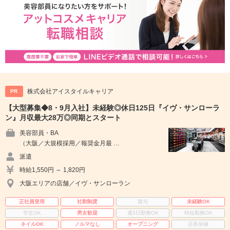
株式会社アイスタイルキャリア
PR
【大型募集◆8・9月入社】未経験◎休日125日『イヴ・サンローラ
ン』月収最大28万◎同期とスタート
美容部員・BA
（大阪／大規模採用／報奨金月最 …
派遣
時給1,550円 ～ 1,820円
大阪エリアの店舗／イヴ・サンローラン
正社員登用
社割制度
賞与
未経験OK
学生OK
男女歓迎
週3日勤務OK
時短勤務OK
ネイルOK
ノルマなし
オープニング
店長候補