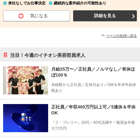
来社なしでお仕事決定
継続的な案件紹介の可能性あり
気になる
詳細を見る
ページの先頭へ戻る
注目！今週のイチオシ美容部員求人
月給25万〜／正社員／ノルマなし／有休ほ
ぼ100％
未経験から正社員／定休日あり／GW＆年末年始休
暇あり
正社員／年収400万円以上可／5連休＆半休
OK
『ラ・プレリー』20代～40代活躍中！報奨金年最
大72万円