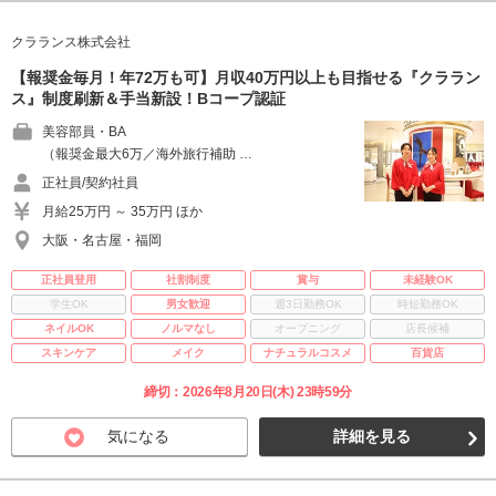
クラランス株式会社
【報奨金毎月！年72万も可】月収40万円以上も目指せる『クララン
ス』制度刷新＆手当新設！Bコープ認証
美容部員・BA
（報奨金最大6万／海外旅行補助 …
正社員/契約社員
月給25万円 ～ 35万円 ほか
大阪・名古屋・福岡
正社員登用
社割制度
賞与
未経験OK
学生OK
男女歓迎
週3日勤務OK
時短勤務OK
ネイルOK
ノルマなし
オープニング
店長候補
スキンケア
メイク
ナチュラルコスメ
百貨店
締切：2026年8月20日(木) 23時59分
気になる
詳細を見る