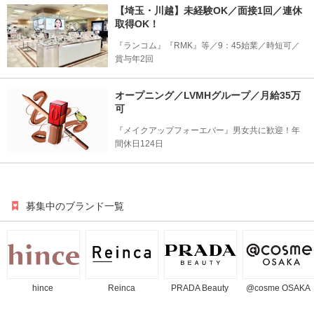
【埼玉・川越】未経験OK／面接1回／連休
取得OK！
『ランコム』『RMK』等／9：45始業／時短可／
賞与年2回
オープニング／LVMHグループ／月給35万
可
『メイクアップフォーエバー』男女共に歓迎！年
間休日124日
募集中のブランド一覧
hince
Reinca
PRADA Beauty
@cosme OSAKA