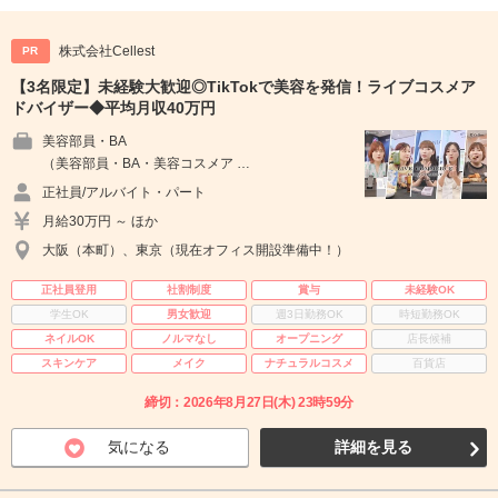
株式会社Cellest
PR
【3名限定】未経験大歓迎◎TikTokで美容を発信！ライブコスメア
ドバイザー◆平均月収40万円
美容部員・BA
（美容部員・BA・美容コスメア …
正社員/アルバイト・パート
月給30万円 ～ ほか
大阪（本町）、東京（現在オフィス開設準備中！）
正社員登用
社割制度
賞与
未経験OK
学生OK
男女歓迎
週3日勤務OK
時短勤務OK
ネイルOK
ノルマなし
オープニング
店長候補
スキンケア
メイク
ナチュラルコスメ
百貨店
締切：2026年8月27日(木) 23時59分
気になる
詳細を見る