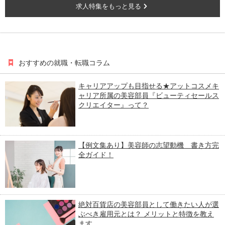
求人特集をもっと見る
おすすめの就職・転職コラム
キャリアアップも目指せる★アットコスメキ
ャリア所属の美容部員『ビューティセールス
クリエイター』って？
【例文集あり】美容師の志望動機 書き方完
全ガイド！
絶対百貨店の美容部員として働きたい人が選
ぶべき雇用元とは？ メリットと特徴を教え
ます。