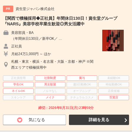
資生堂ジャパン株式会社
PR
【関西で積極採用◆正社員】年間休日130日！資生堂グループ
『NARS』美容学校卒業生歓迎◎男女活躍中
美容部員・BA
（年間休日130日／新卒OK／ …
正社員
月給24万1,000円 ～ ほか
札幌・東京・横浜・名古屋・大阪・京都・神戸 ※関
西エリアで積極採用中
正社員登用
社割制度
賞与
未経験OK
学生OK
男女歓迎
週3日勤務OK
時短勤務OK
ネイルOK
ノルマなし
オープニング
店長候補
スキンケア
メイク
ナチュラルコスメ
百貨店
締切：2026年8月31日(月) 23時59分
気になる
詳細を見る