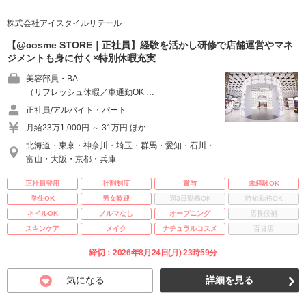
株式会社アイスタイルリテール
【@cosme STORE｜正社員】経験を活かし研修で店舗運営やマネ
ジメントも身に付く×特別休暇充実
美容部員・BA
（リフレッシュ休暇／車通勤OK …
正社員/アルバイト・パート
月給23万1,000円 ～ 31万円 ほか
北海道・東京・神奈川・埼玉・群馬・愛知・石川・
富山・大阪・京都・兵庫
正社員登用
社割制度
賞与
未経験OK
学生OK
男女歓迎
週3日勤務OK
時短勤務OK
ネイルOK
ノルマなし
オープニング
店長候補
スキンケア
メイク
ナチュラルコスメ
百貨店
締切：2026年8月24日(月) 23時59分
気になる
詳細を見る