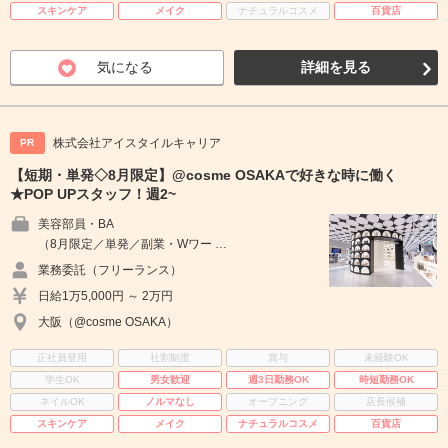
スキンケア
メイク
ナチュラルコスメ
百貨店
気になる
詳細を見る
株式会社アイスタイルキャリア
PR
【短期・単発◇8月限定】@cosme OSAKAで好きな時に働く
★POP UPスタッフ！週2~
美容部員・BA
（8月限定／単発／副業・Wワー …
業務委託（フリーランス）
日給1万5,000円 ～ 2万円
大阪（@cosme OSAKA）
正社員登用
社割制度
賞与
未経験OK
学生OK
男女歓迎
週3日勤務OK
時短勤務OK
ネイルOK
ノルマなし
オープニング
店長候補
スキンケア
メイク
ナチュラルコスメ
百貨店