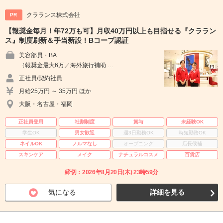
クラランス株式会社
PR
【報奨金毎月！年72万も可】月収40万円以上も目指せる『クララン
ス』制度刷新＆手当新設！Bコープ認証
美容部員・BA
（報奨金最大6万／海外旅行補助 …
正社員/契約社員
月給25万円 ～ 35万円 ほか
大阪・名古屋・福岡
正社員登用
社割制度
賞与
未経験OK
学生OK
男女歓迎
週3日勤務OK
時短勤務OK
ネイルOK
ノルマなし
オープニング
店長候補
スキンケア
メイク
ナチュラルコスメ
百貨店
締切：2026年8月20日(木) 23時59分
気になる
詳細を見る