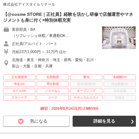
株式会社アイスタイルリテール
【@cosme STORE｜正社員】経験を活かし研修で店舗運営やマネ
ジメントも身に付く×特別休暇充実
美容部員・BA
（リフレッシュ休暇／車通勤OK …
正社員/アルバイト・パート
月給23万1,000円 ～ 31万円 ほか
北海道・東京・神奈川・埼玉・群馬・愛知・石川・
富山・大阪・京都・兵庫
正社員登用
社割制度
賞与
未経験OK
学生OK
男女歓迎
週3日勤務OK
時短勤務OK
ネイルOK
ノルマなし
オープニング
店長候補
スキンケア
メイク
ナチュラルコスメ
百貨店
締切：2026年8月24日(月) 23時59分
気になる
詳細を見る