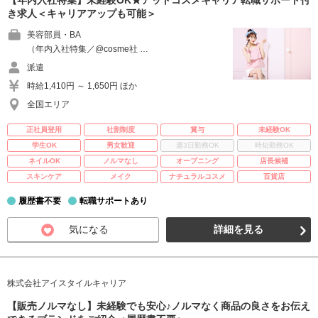
【年内入社特集】未経験OK★アットコスメキャリア転職サポート付
き求人＜キャリアアップも可能＞
美容部員・BA
（年内入社特集／@cosme社 …
派遣
時給1,410円 ～ 1,650円 ほか
全国エリア
正社員登用
社割制度
賞与
未経験OK
学生OK
男女歓迎
週3日勤務OK
時短勤務OK
ネイルOK
ノルマなし
オープニング
店長候補
スキンケア
メイク
ナチュラルコスメ
百貨店
履歴書不要
転職サポートあり
気になる
詳細を見る
株式会社アイスタイルキャリア
【販売ノルマなし】未経験でも安心♪ノルマなく商品の良さをお伝え