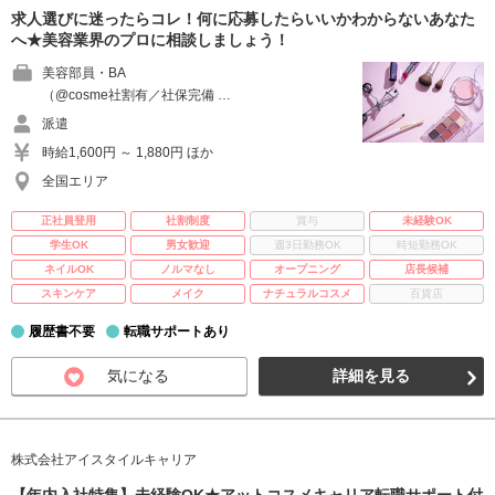
求人選びに迷ったらコレ！何に応募したらいいかわからないあなた
へ★美容業界のプロに相談しましょう！
美容部員・BA
（@cosme社割有／社保完備 …
派遣
時給1,600円 ～ 1,880円 ほか
全国エリア
正社員登用
社割制度
賞与
未経験OK
学生OK
男女歓迎
週3日勤務OK
時短勤務OK
ネイルOK
ノルマなし
オープニング
店長候補
スキンケア
メイク
ナチュラルコスメ
百貨店
履歴書不要
転職サポートあり
気になる
詳細を見る
株式会社アイスタイルキャリア