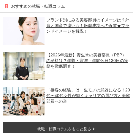
おすすめの就職・転職コラム
ブランド別にみる美容部員のイメージは？外
資と国産で違いも！転職成功への近道★ブラ
ンドイメージを解説！
【2026年最新】資生堂の美容部員（PBP）
の給料は？年収・賞与・年間休日130日の実
態を徹底調査！
「接客の経験」は一生モノの武器になる！20
代〜40代女性が輝くキャリアの選び方と美容
部員への道
就職・転職コラムをもっと見る