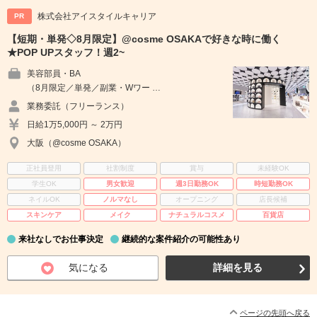
株式会社アイスタイルキャリア
PR
【短期・単発◇8月限定】@cosme OSAKAで好きな時に働く
★POP UPスタッフ！週2~
美容部員・BA
（8月限定／単発／副業・Wワー …
業務委託（フリーランス）
日給1万5,000円 ～ 2万円
大阪（@cosme OSAKA）
正社員登用
社割制度
賞与
未経験OK
学生OK
男女歓迎
週3日勤務OK
時短勤務OK
ネイルOK
ノルマなし
オープニング
店長候補
スキンケア
メイク
ナチュラルコスメ
百貨店
来社なしでお仕事決定
継続的な案件紹介の可能性あり
気になる
詳細を見る
ページの先頭へ戻る