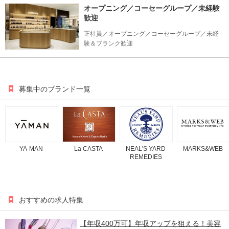
オープニング／コーセーグループ／未経験
歓迎
正社員／オープニング／コーセーグループ／未経
験＆ブランク歓迎
募集中のブランド一覧
YA-MAN
La CASTA
NEAL'S YARD
MARKS&WEB
REMEDIES
おすすめの求人特集
【年収400万可】年収アップを狙える！美容