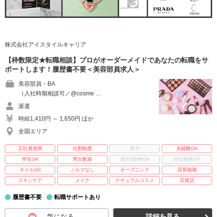
株式会社アイスタイルキャリア
【枠数限定★転職相談】プロがオーダーメイドであなたの転職をサ
ポートします！履歴書不要＜美容部員求人＞
美容部員・BA
（入社時期相談可／@cosme …
派遣
時給1,410円 ～ 1,650円 ほか
全国エリア
正社員登用
社割制度
賞与
未経験OK
学生OK
男女歓迎
週3日勤務OK
時短勤務OK
ネイルOK
ノルマなし
オープニング
店長候補
スキンケア
メイク
ナチュラルコスメ
百貨店
履歴書不要
転職サポートあり
気になる
詳細を見る