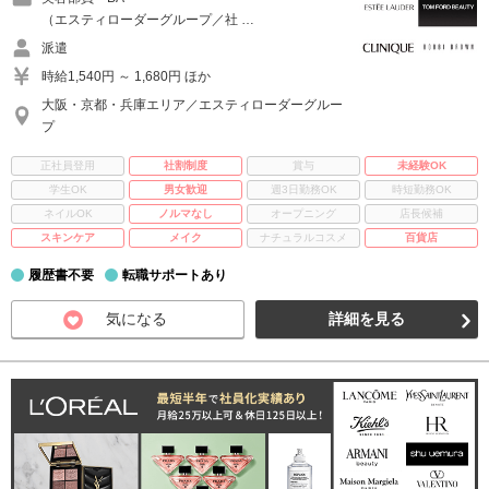
（エスティローダーグループ／社 …
派遣
時給1,540円 ～ 1,680円 ほか
大阪・京都・兵庫エリア／エスティローダーグルー
プ
正社員登用
社割制度
賞与
未経験OK
学生OK
男女歓迎
週3日勤務OK
時短勤務OK
ネイルOK
ノルマなし
オープニング
店長候補
スキンケア
メイク
ナチュラルコスメ
百貨店
履歴書不要
転職サポートあり
気になる
詳細を見る