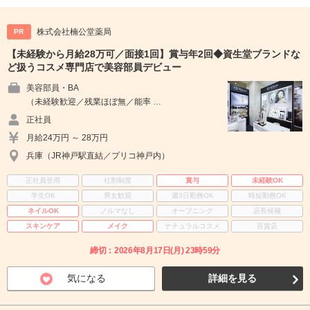
株式会社楠公堂薬局
PR
【未経験から月給28万可／面接1回】賞与年2回◆資生堂ブランドな
ど扱うコスメ専門店で美容部員デビュー
美容部員・BA
（未経験歓迎／残業ほぼ無／能率 …
正社員
月給24万円 ～ 28万円
兵庫（JR神戸駅直結／プリコ神戸内）
正社員登用
社割制度
賞与
未経験OK
学生OK
男女歓迎
週3日勤務OK
時短勤務OK
ネイルOK
ノルマなし
オープニング
店長候補
スキンケア
メイク
ナチュラルコスメ
百貨店
締切：2026年8月17日(月) 23時59分
気になる
詳細を見る