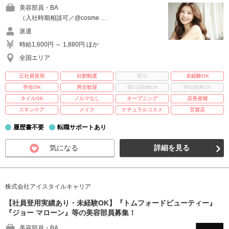
美容部員・BA
（入社時期相談可／@cosme …
派遣
時給1,600円 ～ 1,880円 ほか
全国エリア
正社員登用
社割制度
賞与
未経験OK
学生OK
男女歓迎
週3日勤務OK
時短勤務OK
ネイルOK
ノルマなし
オープニング
店長候補
スキンケア
メイク
ナチュラルコスメ
百貨店
履歴書不要
転職サポートあり
気になる
詳細を見る
株式会社アイスタイルキャリア
【社員登用実績あり・未経験OK】『トムフォードビューティー』
『ジョー マローン』等の美容部員募集！
美容部員・BA