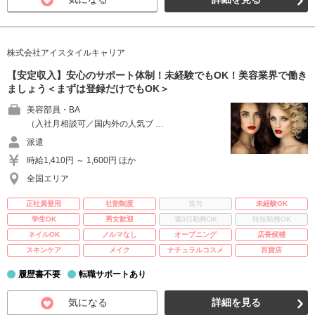
株式会社アイスタイルキャリア
【安定収入】安心のサポート体制！未経験でもOK！美容業界で働き
ましょう＜まずは登録だけでもOK＞
美容部員・BA
（入社月相談可／国内外の人気ブ …
派遣
時給1,410円 ～ 1,600円 ほか
全国エリア
正社員登用
社割制度
賞与
未経験OK
学生OK
男女歓迎
週3日勤務OK
時短勤務OK
ネイルOK
ノルマなし
オープニング
店長候補
スキンケア
メイク
ナチュラルコスメ
百貨店
履歴書不要
転職サポートあり
気になる
詳細を見る