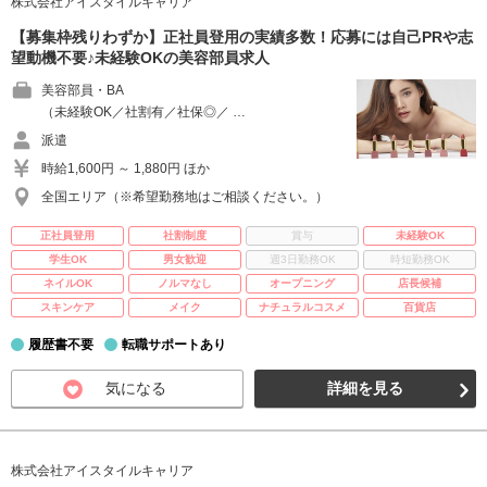
株式会社アイスタイルキャリア
【募集枠残りわずか】正社員登用の実績多数！応募には自己PRや志
望動機不要♪未経験OKの美容部員求人
美容部員・BA
（未経験OK／社割有／社保◎／ …
派遣
時給1,600円 ～ 1,880円 ほか
全国エリア（※希望勤務地はご相談ください。）
正社員登用
社割制度
賞与
未経験OK
学生OK
男女歓迎
週3日勤務OK
時短勤務OK
ネイルOK
ノルマなし
オープニング
店長候補
スキンケア
メイク
ナチュラルコスメ
百貨店
履歴書不要
転職サポートあり
気になる
詳細を見る
株式会社アイスタイルキャリア