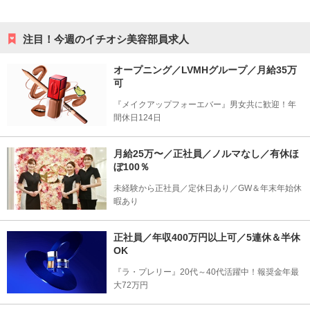
注目！今週のイチオシ美容部員求人
オープニング／LVMHグループ／月給35万
可
『メイクアップフォーエバー』男女共に歓迎！年
間休日124日
月給25万〜／正社員／ノルマなし／有休ほ
ぼ100％
未経験から正社員／定休日あり／GW＆年末年始休
暇あり
正社員／年収400万円以上可／5連休＆半休
OK
『ラ・プレリー』20代～40代活躍中！報奨金年最
大72万円