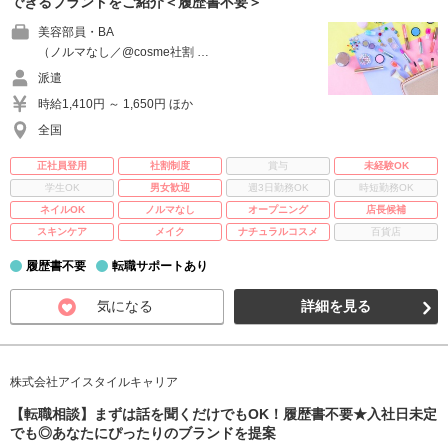
できるブランドをご紹介＜履歴書不要＞
美容部員・BA
（ノルマなし／@cosme社割 …
派遣
時給1,410円 ～ 1,650円 ほか
全国
正社員登用
社割制度
賞与
未経験OK
学生OK
男女歓迎
週3日勤務OK
時短勤務OK
ネイルOK
ノルマなし
オープニング
店長候補
スキンケア
メイク
ナチュラルコスメ
百貨店
履歴書不要
転職サポートあり
気になる
詳細を見る
株式会社アイスタイルキャリア
【転職相談】まずは話を聞くだけでもOK！履歴書不要★入社日未定
でも◎あなたにぴったりのブランドを提案