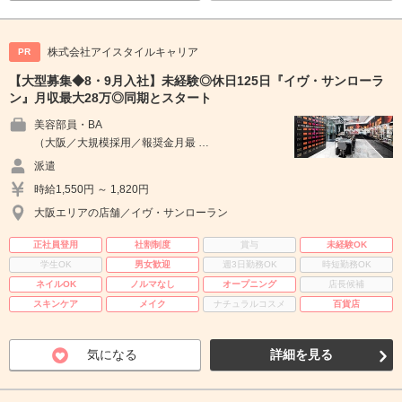
株式会社アイスタイルキャリア
PR
【大型募集◆8・9月入社】未経験◎休日125日『イヴ・サンローラ
ン』月収最大28万◎同期とスタート
美容部員・BA
（大阪／大規模採用／報奨金月最 …
派遣
時給1,550円 ～ 1,820円
大阪エリアの店舗／イヴ・サンローラン
正社員登用
社割制度
賞与
未経験OK
学生OK
男女歓迎
週3日勤務OK
時短勤務OK
ネイルOK
ノルマなし
オープニング
店長候補
スキンケア
メイク
ナチュラルコスメ
百貨店
気になる
詳細を見る