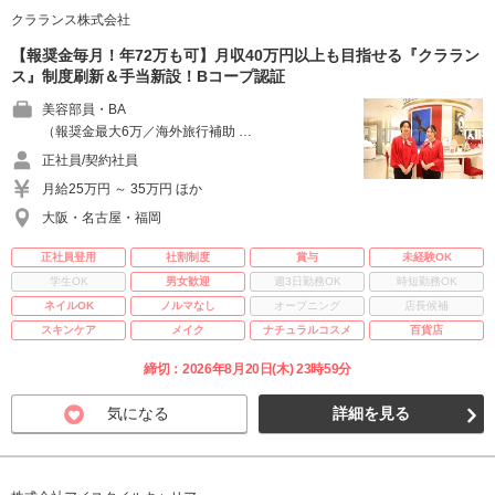
クラランス株式会社
【報奨金毎月！年72万も可】月収40万円以上も目指せる『クララン
ス』制度刷新＆手当新設！Bコープ認証
美容部員・BA
（報奨金最大6万／海外旅行補助 …
正社員/契約社員
月給25万円 ～ 35万円 ほか
大阪・名古屋・福岡
正社員登用
社割制度
賞与
未経験OK
学生OK
男女歓迎
週3日勤務OK
時短勤務OK
ネイルOK
ノルマなし
オープニング
店長候補
スキンケア
メイク
ナチュラルコスメ
百貨店
締切：2026年8月20日(木) 23時59分
気になる
詳細を見る