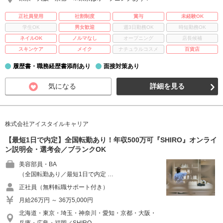
正社員登用
社割制度
賞与
未経験OK
学生OK
男女歓迎
週3日勤務OK
時短勤務OK
ネイルOK
ノルマなし
オープニング
店長候補
スキンケア
メイク
ナチュラルコスメ
百貨店
履歴書・職務経歴書添削あり
面接対策あり
気になる
詳細を見る
株式会社アイスタイルキャリア
【最短1日で内定】全国転勤あり！年収500万可『SHIRO』オンライ
ン説明会・選考会／ブランクOK
美容部員・BA
（全国転勤あり／最短1日で内定 …
正社員（無料転職サポート付き）
月給26万円 ～ 36万5,000円
北海道・東京・埼玉・神奈川・愛知・京都・大阪・