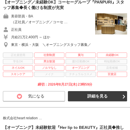
【オープニング／未経験OK】コーセーグループ『PAÑPURI』スタ
ッフ募集◆長く働ける制度が充実
美容部員・BA
（正社員／オープニング／コーセ …
正社員
月給21万2,400円 ～ ほか
東京・横浜・大阪 ＼オープニングスタッフ募集／
正社員登用
社割制度
賞与
未経験OK
学生OK
男女歓迎
週3日勤務OK
時短勤務OK
ネイルOK
ノルマなし
オープニング
店長候補
スキンケア
メイク
ナチュラルコスメ
百貨店
締切：2026年8月27日(木) 23時59分
気になる
詳細を見る
株式会社heart relation …
【オープニング】未経験歓迎『Her lip to BEAUTY』正社員◆推し