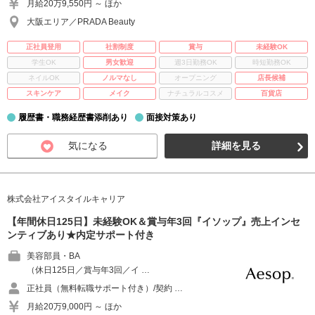
月給20万9,550円 ～ ほか
大阪エリア／PRADA Beauty
正社員登用
社割制度
賞与
未経験OK
学生OK
男女歓迎
週3日勤務OK
時短勤務OK
ネイルOK
ノルマなし
オープニング
店長候補
スキンケア
メイク
ナチュラルコスメ
百貨店
履歴書・職務経歴書添削あり
面接対策あり
気になる
詳細を見る
株式会社アイスタイルキャリア
【年間休日125日】未経験OK＆賞与年3回『イソップ』売上インセ
ンティブあり★内定サポート付き
美容部員・BA
（休日125日／賞与年3回／イ …
正社員（無料転職サポート付き）/契約 …
月給20万9,000円 ～ ほか