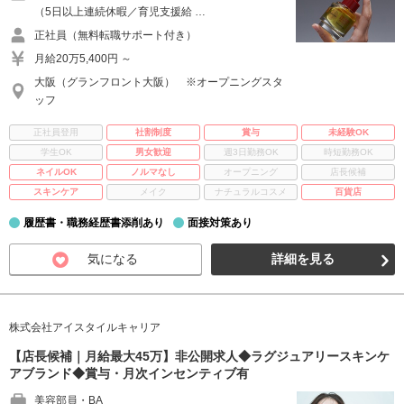
（5日以上連続休暇／育児支援給 …
正社員（無料転職サポート付き）
月給20万5,400円 ～
大阪（グランフロント大阪） ※オープニングスタ
ッフ
正社員登用
社割制度
賞与
未経験OK
学生OK
男女歓迎
週3日勤務OK
時短勤務OK
ネイルOK
ノルマなし
オープニング
店長候補
スキンケア
メイク
ナチュラルコスメ
百貨店
履歴書・職務経歴書添削あり
面接対策あり
気になる
詳細を見る
株式会社アイスタイルキャリア
【店長候補｜月給最大45万】非公開求人◆ラグジュアリースキンケ
アブランド◆賞与・月次インセンティブ有
美容部員・BA