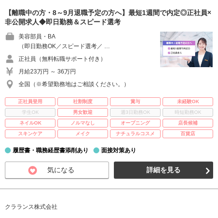
【離職中の方・8～9月退職予定の方へ】最短1週間で内定◎正社員×
非公開求人◆即日勤務＆スピード選考
美容部員・BA
（即日勤務OK／スピード選考／ …
正社員（無料転職サポート付き）
月給23万円 ～ 36万円
全国（※希望勤務地はご相談ください。）
正社員登用
社割制度
賞与
未経験OK
学生OK
男女歓迎
週3日勤務OK
時短勤務OK
ネイルOK
ノルマなし
オープニング
店長候補
スキンケア
メイク
ナチュラルコスメ
百貨店
履歴書・職務経歴書添削あり
面接対策あり
気になる
詳細を見る
クラランス株式会社