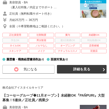
美容部員・BA
（夏入社特集／内定までサポート …
正社員（無料転職サポート付き）
月給25万円 ～ 36万円
全国（※希望勤務地はご相談ください。）
正社員登用
社割制度
賞与
未経験OK
学生OK
男女歓迎
週3日勤務OK
時短勤務OK
ネイルOK
ノルマなし
オープニング
店長候補
スキンケア
メイク
ナチュラルコスメ
百貨店
履歴書・職務経歴書添削あり
面接対策あり
気になる
詳細を見る
株式会社アイスタイルキャリア
【コーセーグループ◆11月オープン】未経験OK『PAÑPURI』大型
募集！5連休／正社員／残業少
美容部員・BA