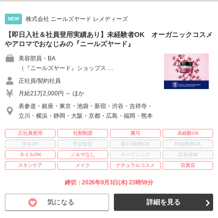
株式会社 ニールズヤード レメディーズ
NEW
【即日入社＆社員登用実績あり】未経験者OK オーガニックコスメ
やアロマでおなじみの『ニールズヤード』
美容部員・BA
（『ニールズヤード』ショップス …
正社員/契約社員
月給21万2,000円 ～ ほか
表参道・銀座・東京・池袋・新宿・渋谷・吉祥寺・
立川・横浜・静岡・大阪・京都・広島・福岡・熊本
正社員登用
社割制度
賞与
未経験OK
学生OK
男女歓迎
週3日勤務OK
時短勤務OK
ネイルOK
ノルマなし
オープニング
店長候補
スキンケア
メイク
ナチュラルコスメ
百貨店
締切：2026年9月3日(木) 23時59分
気になる
詳細を見る