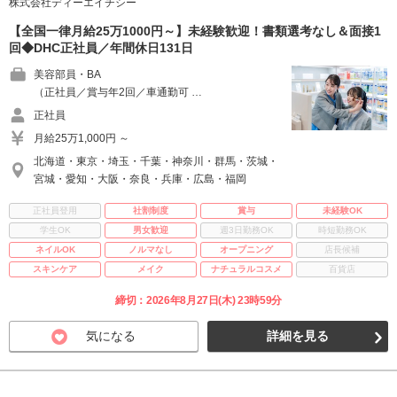
株式会社ディーエイチシー
【全国一律月給25万1000円～】未経験歓迎！書類選考なし＆面接1
回◆DHC正社員／年間休日131日
美容部員・BA
（正社員／賞与年2回／車通勤可 …
正社員
月給25万1,000円 ～
北海道・東京・埼玉・千葉・神奈川・群馬・茨城・
宮城・愛知・大阪・奈良・兵庫・広島・福岡
正社員登用
社割制度
賞与
未経験OK
学生OK
男女歓迎
週3日勤務OK
時短勤務OK
ネイルOK
ノルマなし
オープニング
店長候補
スキンケア
メイク
ナチュラルコスメ
百貨店
締切：2026年8月27日(木) 23時59分
気になる
詳細を見る