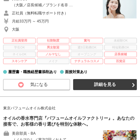
（大阪／店長候補／ブランド名非 …
正社員（無料転職サポート付き）
月給33万円 ～ 45万円
大阪
正社員登用
社割制度
賞与
未経験OK
学生OK
男女歓迎
週3日勤務OK
時短勤務OK
ネイルOK
ノルマなし
オープニング
店長候補
スキンケア
メイク
ナチュラルコスメ
百貨店
履歴書・職務経歴書添削あり
面接対策あり
気になる
詳細を見る
東京パフュームオイル株式会社
オイルの香水専門店『パフュームオイルファクトリー』。あなたの
接客で、お客様の香り選びを特別な体験へ。
美容部員・BA
（ノルマなし／賞与2回／おもて …