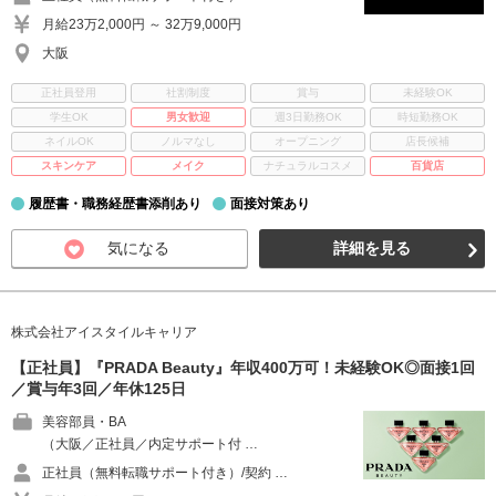
月給23万2,000円 ～ 32万9,000円
大阪
正社員登用
社割制度
賞与
未経験OK
学生OK
男女歓迎
週3日勤務OK
時短勤務OK
ネイルOK
ノルマなし
オープニング
店長候補
スキンケア
メイク
ナチュラルコスメ
百貨店
履歴書・職務経歴書添削あり
面接対策あり
気になる
詳細を見る
株式会社アイスタイルキャリア
【正社員】『PRADA Beauty』年収400万可！未経験OK◎面接1回
／賞与年3回／年休125日
美容部員・BA
（大阪／正社員／内定サポート付 …
正社員（無料転職サポート付き）/契約 …