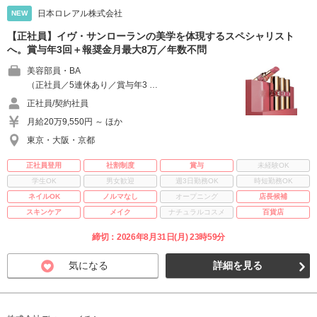
日本ロレアル株式会社
NEW
【正社員】イヴ・サンローランの美学を体現するスペシャリスト
へ。賞与年3回＋報奨金月最大8万／年数不問
美容部員・BA
（正社員／5連休あり／賞与年3 …
正社員/契約社員
月給20万9,550円 ～ ほか
東京・大阪・京都
正社員登用
社割制度
賞与
未経験OK
学生OK
男女歓迎
週3日勤務OK
時短勤務OK
ネイルOK
ノルマなし
オープニング
店長候補
スキンケア
メイク
ナチュラルコスメ
百貨店
締切：2026年8月31日(月) 23時59分
気になる
詳細を見る