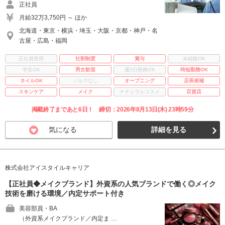
正社員
月給32万3,750円 ～ ほか
北海道・東京・横浜・埼玉・大阪・京都・神戸・名
古屋・広島・福岡
正社員登用
社割制度
賞与
未経験OK
学生OK
男女歓迎
週3日勤務OK
時短勤務OK
ネイルOK
ノルマなし
オープニング
店長候補
スキンケア
メイク
ナチュラルコスメ
百貨店
掲載終了まであと6日！ 締切：2026年8月13日(木) 23時59分
気になる
詳細を見る
株式会社アイスタイルキャリア
【正社員◆メイクブランド】外資系の人気ブランドで働く◎メイク
技術を磨ける環境／内定サポート付き
美容部員・BA
（外資系メイクブランド／内定ま …