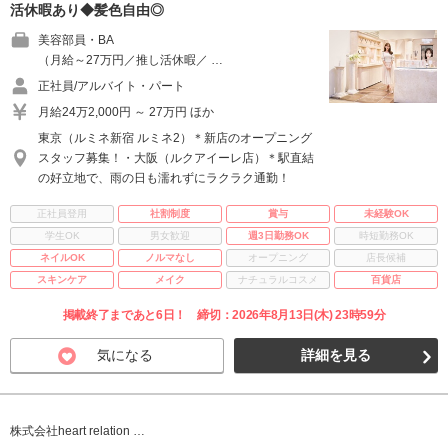
活休暇あり◆髪色自由◎
美容部員・BA
（月給～27万円／推し活休暇／ …
正社員/アルバイト・パート
月給24万2,000円 ～ 27万円 ほか
東京（ルミネ新宿 ルミネ2）＊新店のオープニング
スタッフ募集！・大阪（ルクアイーレ店）＊駅直結
の好立地で、雨の日も濡れずにラクラク通勤！
正社員登用
社割制度
賞与
未経験OK
学生OK
男女歓迎
週3日勤務OK
時短勤務OK
ネイルOK
ノルマなし
オープニング
店長候補
スキンケア
メイク
ナチュラルコスメ
百貨店
掲載終了まであと6日！ 締切：2026年8月13日(木) 23時59分
気になる
詳細を見る
株式会社heart relation …