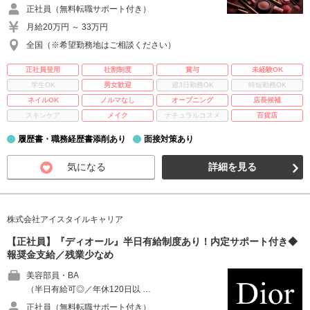
正社員（無料転職サポート付き）
月給20万円 ～ 33万円
全国（※希望勤務地はご相談ください）
正社員登用
社割制度
賞与
未経験OK
学生OK
男女歓迎
週3日勤務OK
時短勤務OK
ネイルOK
ノルマなし
オープニング
店長候補
スキンケア
メイク
ナチュラルコスメ
百貨店
履歴書・職務経歴書添削あり
面接対策あり
気になる
詳細を見る
株式会社アイスタイルキャリア
【正社員】『ディオール』半日有給制度あり！内定サポート付き◆
報奨金支給／残業少なめ
美容部員・BA
（半日有給可◎／年休120日以 …
正社員（無料転職サポート付き）