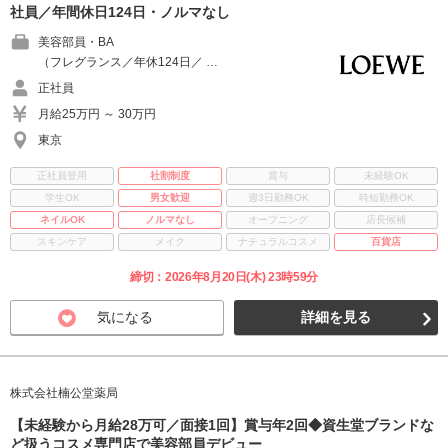
社員／年間休日124日・ノルマなし
美容部員・BA
（フレグランス／年休124日／ …
正社員
月給25万円 ～ 30万円
東京
正社員登用
社割制度
賞与
未経験OK
学生OK
男女歓迎
週3日勤務OK
時短勤務OK
ネイルOK
ノルマなし
オープニング
店長候補
スキンケア
メイク
ナチュラルコスメ
百貨店
締切：2026年8月20日(木) 23時59分
気になる
詳細を見る
株式会社楠公堂薬局
【未経験から月給28万可／面接1回】賞与年2回◆資生堂ブランドな
ど扱うコスメ専門店で美容部員デビュー