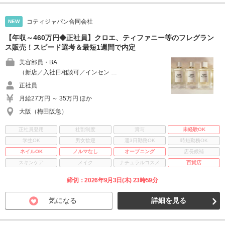
コティジャパン合同会社
NEW
【年収～460万円◆正社員】クロエ、ティファニー等のフレグラン
ス販売！スピード選考＆最短1週間で内定
美容部員・BA
（新店／入社日相談可／インセン …
正社員
月給27万円 ～ 35万円 ほか
大阪（梅田阪急）
正社員登用
社割制度
賞与
未経験OK
学生OK
男女歓迎
週3日勤務OK
時短勤務OK
ネイルOK
ノルマなし
オープニング
店長候補
スキンケア
メイク
ナチュラルコスメ
百貨店
締切：2026年9月3日(木) 23時59分
気になる
詳細を見る