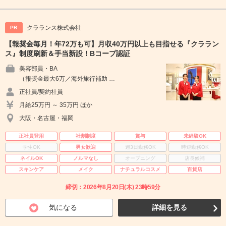
クラランス株式会社
PR
【報奨金毎月！年72万も可】月収40万円以上も目指せる『クララン
ス』制度刷新＆手当新設！Bコープ認証
美容部員・BA
（報奨金最大6万／海外旅行補助 …
正社員/契約社員
月給25万円 ～ 35万円 ほか
大阪・名古屋・福岡
正社員登用
社割制度
賞与
未経験OK
学生OK
男女歓迎
週3日勤務OK
時短勤務OK
ネイルOK
ノルマなし
オープニング
店長候補
スキンケア
メイク
ナチュラルコスメ
百貨店
締切：2026年8月20日(木) 23時59分
気になる
詳細を見る