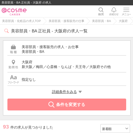
美容部員・BA 正社員 - 大阪府 の求人
美容部員・化粧品の求人TOP
美容部員・接客販売の仕事
美容部員・BA
大阪府
美容部員・BA 正社員 - 大阪府の求人一覧
美容部員・接客販売の求人・お仕事
美容部員・BA
大阪府
新大阪／梅田／心斎橋・なんば・天王寺／大阪府その他
指定なし
雇用形態
詳細条件をみる
正社員
条件を変更する
93
件の求人が見つかりました