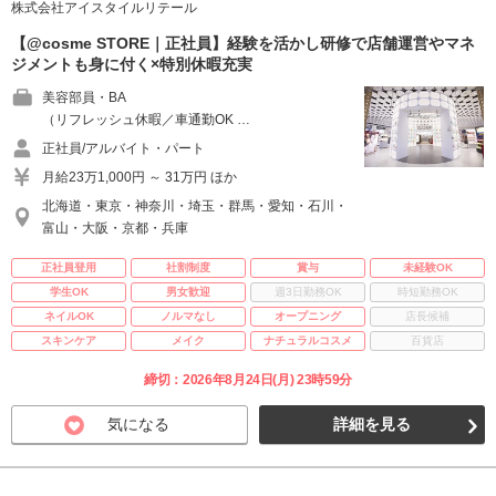
株式会社アイスタイルリテール
【@cosme STORE｜正社員】経験を活かし研修で店舗運営やマネ
ジメントも身に付く×特別休暇充実
美容部員・BA
（リフレッシュ休暇／車通勤OK …
正社員/アルバイト・パート
月給23万1,000円 ～ 31万円 ほか
北海道・東京・神奈川・埼玉・群馬・愛知・石川・
富山・大阪・京都・兵庫
正社員登用
社割制度
賞与
未経験OK
学生OK
男女歓迎
週3日勤務OK
時短勤務OK
ネイルOK
ノルマなし
オープニング
店長候補
スキンケア
メイク
ナチュラルコスメ
百貨店
締切：2026年8月24日(月) 23時59分
気になる
詳細を見る