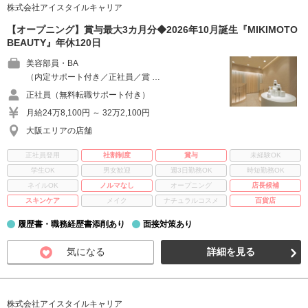
株式会社アイスタイルキャリア
【オープニング】賞与最大3カ月分◆2026年10月誕生『MIKIMOTO
BEAUTY』年休120日
美容部員・BA
（内定サポート付き／正社員／賞 …
正社員（無料転職サポート付き）
月給24万8,100円 ～ 32万2,100円
大阪エリアの店舗
正社員登用
社割制度
賞与
未経験OK
学生OK
男女歓迎
週3日勤務OK
時短勤務OK
ネイルOK
ノルマなし
オープニング
店長候補
スキンケア
メイク
ナチュラルコスメ
百貨店
履歴書・職務経歴書添削あり
面接対策あり
気になる
詳細を見る
株式会社アイスタイルキャリア