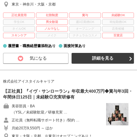
東京・神奈川・大阪・京都
正社員登用
社割制度
賞与
未経験OK
学生OK
男女歓迎
週3日勤務OK
時短勤務OK
ネイルOK
ノルマなし
オープニング
店長候補
スキンケア
メイク
ナチュラルコスメ
百貨店
履歴書・職務経歴書添削あり
面接対策あり
気になる
詳細を見る
株式会社アイスタイルキャリア
【正社員】『イヴ・サンローラン』年収最大400万円◆賞与年3回・
年間休日125日｜未経験◎充実研修有
美容部員・BA
（YSL／未経験歓迎／研修充実 …
正社員（無料転職サポート付き）/契約 …
月給20万9,550円 ～ ほか
東京・大阪・京都 ※東京はオープニングあり！