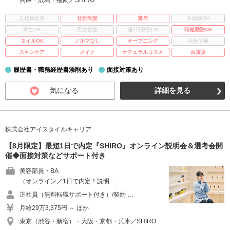
兵庫・広島・福岡／SHIRO
正社員登用
社割制度
賞与
未経験OK
学生OK
男女歓迎
週3日勤務OK
時短勤務OK
ネイルOK
ノルマなし
オープニング
店長候補
スキンケア
メイク
ナチュラルコスメ
百貨店
履歴書・職務経歴書添削あり
面接対策あり
気になる
詳細を見る
株式会社アイスタイルキャリア
【8月限定】最短1日で内定『SHIRO』オンライン説明会＆選考会開
催◆面接対策などサポート付き
美容部員・BA
（オンライン／1日で内定！説明 …
正社員（無料転職サポート付き）/契約 …
月給29万3,375円 ～ ほか
東京（渋谷・新宿）・大阪・京都・兵庫／SHIRO