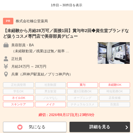
1件目～30件目を表示
株式会社楠公堂薬局
PR
【未経験から月給28万可／面接1回】賞与年2回◆資生堂ブランドな
ど扱うコスメ専門店で美容部員デビュー
美容部員・BA
（未経験歓迎／残業ほぼ無／能率 …
正社員
月給24万円 ～ 28万円
兵庫（JR神戸駅直結／プリコ神戸内）
正社員登用
社割制度
賞与
未経験OK
学生OK
男女歓迎
週3日勤務OK
時短勤務OK
ネイルOK
ノルマなし
オープニング
店長候補
スキンケア
メイク
ナチュラルコスメ
百貨店
締切：2026年8月17日(月) 23時59分
気になる
詳細を見る