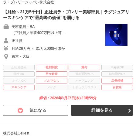
ラ・プレリージャパン株式会社
【月給～31万5千円】正社員ラ・プレリー美容部員｜ラグジュアリ
ースキンケアで“最高峰の価値”を届ける
美容部員・BA
（正社員／年収400万円以上可 …
正社員
月給26万円 ～ 31万5,000円 ほか
東京・大阪
正社員登用
社割制度
賞与
未経験OK
学生OK
男女歓迎
週3日勤務OK
時短勤務OK
ネイルOK
ノルマなし
オープニング
店長候補
スキンケア
メイク
ナチュラルコスメ
百貨店
締切：2026年8月27日(木) 23時59分
気になる
詳細を見る
株式会社Cellest