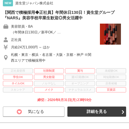
資生堂ジャパン株式会社
NEW
【関西で積極採用◆正社員】年間休日130日！資生堂グループ
『NARS』美容学校卒業生歓迎◎男女活躍中
美容部員・BA
（年間休日130日／新卒OK／ …
正社員
月給24万1,000円 ～ ほか
札幌・東京・横浜・名古屋・大阪・京都・神戸 ※関
西エリアで積極採用中
正社員登用
社割制度
賞与
未経験OK
学生OK
男女歓迎
週3日勤務OK
時短勤務OK
ネイルOK
ノルマなし
オープニング
店長候補
スキンケア
メイク
ナチュラルコスメ
百貨店
締切：2026年8月31日(月) 23時59分
気になる
詳細を見る