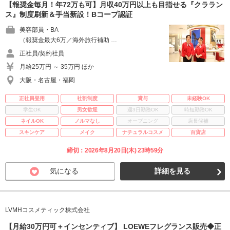
【報奨金毎月！年72万も可】月収40万円以上も目指せる『クララン
ス』制度刷新＆手当新設！Bコープ認証
美容部員・BA
（報奨金最大6万／海外旅行補助 …
正社員/契約社員
月給25万円 ～ 35万円 ほか
大阪・名古屋・福岡
正社員登用
社割制度
賞与
未経験OK
学生OK
男女歓迎
週3日勤務OK
時短勤務OK
ネイルOK
ノルマなし
オープニング
店長候補
スキンケア
メイク
ナチュラルコスメ
百貨店
締切：2026年8月20日(木) 23時59分
気になる
詳細を見る
LVMHコスメティック株式会社
【月給30万円可＋インセンティブ】 LOEWEフレグランス販売◆正