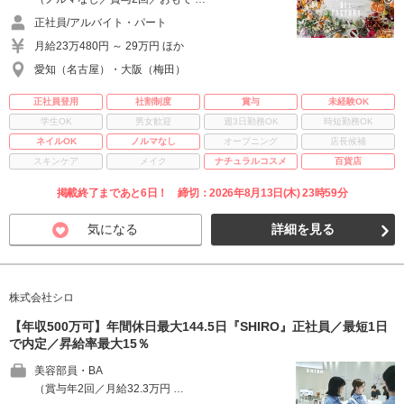
正社員/アルバイト・パート
月給23万480円 ～ 29万円 ほか
愛知（名古屋）・大阪（梅田）
正社員登用
社割制度
賞与
未経験OK
学生OK
男女歓迎
週3日勤務OK
時短勤務OK
ネイルOK
ノルマなし
オープニング
店長候補
スキンケア
メイク
ナチュラルコスメ
百貨店
掲載終了まであと6日！ 締切：2026年8月13日(木) 23時59分
気になる
詳細を見る
株式会社シロ
【年収500万可】年間休日最大144.5日『SHIRO』正社員／最短1日
で内定／昇給率最大15％
美容部員・BA
（賞与年2回／月給32.3万円 …