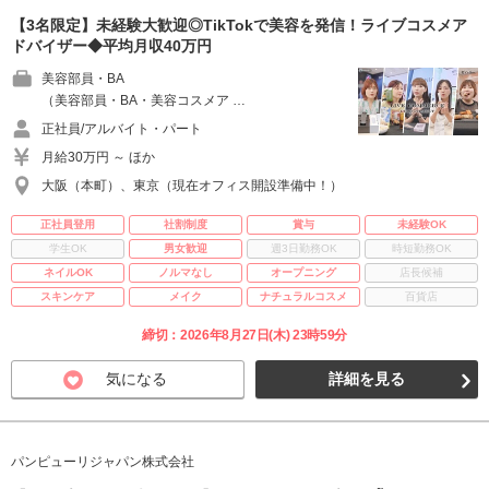
【3名限定】未経験大歓迎◎TikTokで美容を発信！ライブコスメア
ドバイザー◆平均月収40万円
美容部員・BA
（美容部員・BA・美容コスメア …
正社員/アルバイト・パート
月給30万円 ～ ほか
大阪（本町）、東京（現在オフィス開設準備中！）
正社員登用
社割制度
賞与
未経験OK
学生OK
男女歓迎
週3日勤務OK
時短勤務OK
ネイルOK
ノルマなし
オープニング
店長候補
スキンケア
メイク
ナチュラルコスメ
百貨店
締切：2026年8月27日(木) 23時59分
気になる
詳細を見る
パンピューリジャパン株式会社