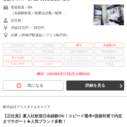
美容部員・BA
（未経験歓迎／残業ほぼ無／能率 …
正社員
月給24万円 ～ 28万円
兵庫（JR神戸駅直結／プリコ神戸内）
正社員登用
社割制度
賞与
未経験OK
学生OK
男女歓迎
週3日勤務OK
時短勤務OK
ネイルOK
ノルマなし
オープニング
店長候補
スキンケア
メイク
ナチュラルコスメ
百貨店
締切：2026年8月17日(月) 23時59分
気になる
詳細を見る
株式会社アイスタイルキャリア
【正社員】夏入社歓迎◎未経験OK！スピード選考×面接対策で内定
までサポート★人気ブランド多数！