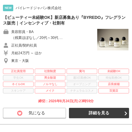
バイレードジャパン株式会社
NEW
【ビューティー未経験OK】新店募集あり『BYREDO』フレグラン
ス販売｜インセンティブ・社割有
美容部員・BA
（残業ほぼなし／20代～30代 …
正社員/契約社員
月給24万円 ～ ほか
東京・大阪
正社員登用
社割制度
賞与
未経験OK
学生OK
男女歓迎
週3日勤務OK
時短勤務OK
ネイルOK
ノルマなし
オープニング
店長候補
スキンケア
メイク
ナチュラルコスメ
百貨店
締切：2026年8月24日(月) 23時59分
気になる
詳細を見る