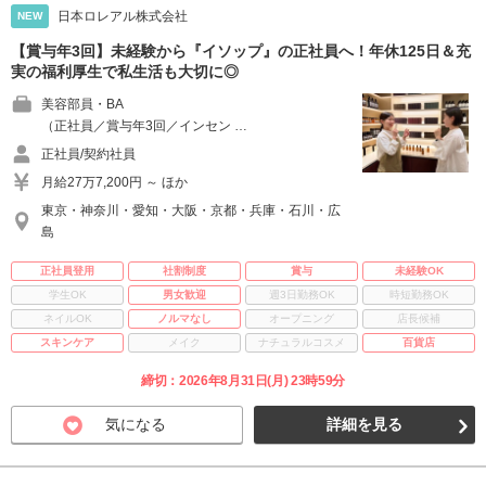
日本ロレアル株式会社
NEW
【賞与年3回】未経験から『イソップ』の正社員へ！年休125日＆充
実の福利厚生で私生活も大切に◎
美容部員・BA
（正社員／賞与年3回／インセン …
正社員/契約社員
月給27万7,200円 ～ ほか
東京・神奈川・愛知・大阪・京都・兵庫・石川・広
島
正社員登用
社割制度
賞与
未経験OK
学生OK
男女歓迎
週3日勤務OK
時短勤務OK
ネイルOK
ノルマなし
オープニング
店長候補
スキンケア
メイク
ナチュラルコスメ
百貨店
締切：2026年8月31日(月) 23時59分
気になる
詳細を見る