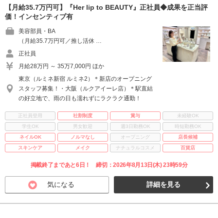
【月給35.7万円可】『Her lip to BEAUTY』正社員◆成果を正当評
価！インセンティブ有
美容部員・BA
（月給35.7万円可／推し活休 …
正社員
月給28万円 ～ 35万7,000円 ほか
東京（ルミネ新宿 ルミネ2）＊新店のオープニング
スタッフ募集！・大阪（ルクアイーレ店）＊駅直結
の好立地で、雨の日も濡れずにラクラク通勤！
正社員登用
社割制度
賞与
未経験OK
学生OK
男女歓迎
週3日勤務OK
時短勤務OK
ネイルOK
ノルマなし
オープニング
店長候補
スキンケア
メイク
ナチュラルコスメ
百貨店
掲載終了まであと6日！ 締切：2026年8月13日(木) 23時59分
気になる
詳細を見る