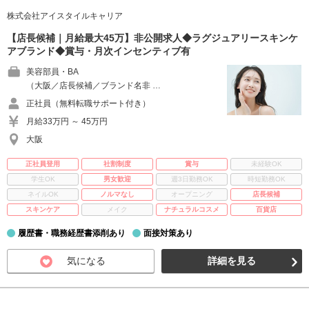
株式会社アイスタイルキャリア
【店長候補｜月給最大45万】非公開求人◆ラグジュアリースキンケ
アブランド◆賞与・月次インセンティブ有
美容部員・BA
（大阪／店長候補／ブランド名非 …
正社員（無料転職サポート付き）
月給33万円 ～ 45万円
大阪
正社員登用
社割制度
賞与
未経験OK
学生OK
男女歓迎
週3日勤務OK
時短勤務OK
ネイルOK
ノルマなし
オープニング
店長候補
スキンケア
メイク
ナチュラルコスメ
百貨店
履歴書・職務経歴書添削あり
面接対策あり
気になる
詳細を見る