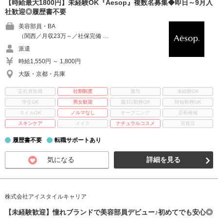
【時給最大1800円】未経験OK『Aesop』複数名募集◆即日～9月入
社歓迎◎履歴書不要
美容部員・BA
（関西／月収23万～／社保完備 …
派遣
時給1,550円 ～ 1,800円
大阪・京都・兵庫
正社員登用
社割制度
賞与
未経験OK
学生OK
男女歓迎
週3日勤務OK
時短勤務OK
ネイルOK
ノルマなし
オープニング
店長候補
スキンケア
メイク
ナチュラルコスメ
百貨店
履歴書不要
転職サポートあり
気になる
詳細を見る
株式会社アイスタイルキャリア
【未経験歓迎】憧れブランドで美容部員デビュー♪初めてでも安心◎