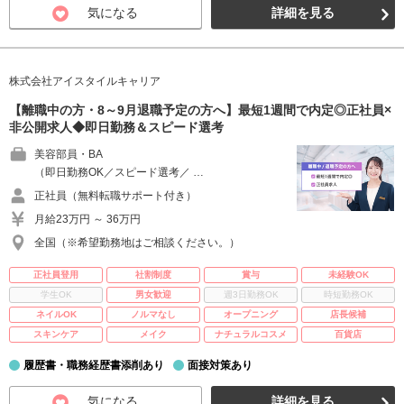
気になる
詳細を見る
株式会社アイスタイルキャリア
【離職中の方・8～9月退職予定の方へ】最短1週間で内定◎正社員×
非公開求人◆即日勤務＆スピード選考
美容部員・BA
（即日勤務OK／スピード選考／ …
正社員（無料転職サポート付き）
月給23万円 ～ 36万円
全国（※希望勤務地はご相談ください。）
正社員登用
社割制度
賞与
未経験OK
学生OK
男女歓迎
週3日勤務OK
時短勤務OK
ネイルOK
ノルマなし
オープニング
店長候補
スキンケア
メイク
ナチュラルコスメ
百貨店
履歴書・職務経歴書添削あり
面接対策あり
気になる
詳細を見る