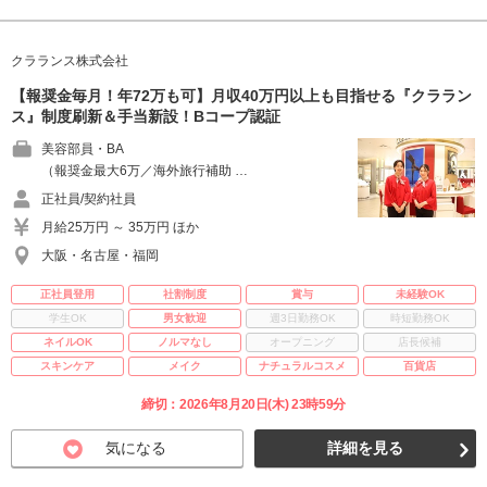
クラランス株式会社
【報奨金毎月！年72万も可】月収40万円以上も目指せる『クララン
ス』制度刷新＆手当新設！Bコープ認証
美容部員・BA
（報奨金最大6万／海外旅行補助 …
正社員/契約社員
月給25万円 ～ 35万円 ほか
大阪・名古屋・福岡
正社員登用
社割制度
賞与
未経験OK
学生OK
男女歓迎
週3日勤務OK
時短勤務OK
ネイルOK
ノルマなし
オープニング
店長候補
スキンケア
メイク
ナチュラルコスメ
百貨店
締切：2026年8月20日(木) 23時59分
気になる
詳細を見る