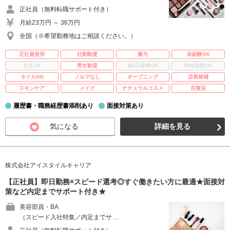
正社員（無料転職サポート付き）
月給23万円 ～ 36万円
全国（※希望勤務地はご相談ください。）
正社員登用
社割制度
賞与
未経験OK
学生OK
男女歓迎
週3日勤務OK
時短勤務OK
ネイルOK
ノルマなし
オープニング
店長候補
スキンケア
メイク
ナチュラルコスメ
百貨店
履歴書・職務経歴書添削あり
面接対策あり
気になる
詳細を見る
株式会社アイスタイルキャリア
【正社員】即日勤務×スピード選考◎すぐ働きたい方に最適★面接対
策など内定までサポート付き★
美容部員・BA
（スピード入社特集／内定までサ …