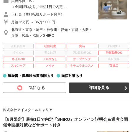
美容部員・BA
（全国転勤あり／最短1日で内定 …
正社員（無料転職サポート付き）
月給26万円 ～ 36万5,000円
北海道・東京・埼玉・神奈川・愛知・京都・大阪・
兵庫・広島・福岡／SHIRO
正社員登用
社割制度
賞与
未経験OK
学生OK
男女歓迎
週3日勤務OK
時短勤務OK
ネイルOK
ノルマなし
オープニング
店長候補
スキンケア
メイク
ナチュラルコスメ
百貨店
履歴書・職務経歴書添削あり
面接対策あり
気になる
詳細を見る
株式会社アイスタイルキャリア
【8月限定】最短1日で内定『SHIRO』オンライン説明会＆選考会開
催◆面接対策などサポート付き