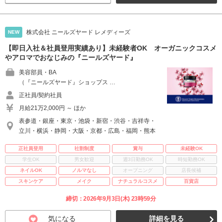
株式会社 ニールズヤード レメディーズ
NEW
【即日入社＆社員登用実績あり】未経験者OK オーガニックコスメ
やアロマでおなじみの『ニールズヤード』
美容部員・BA
（『ニールズヤード』ショップス …
正社員/契約社員
月給21万2,000円 ～ ほか
表参道・銀座・東京・池袋・新宿・渋谷・吉祥寺・
立川・横浜・静岡・大阪・京都・広島・福岡・熊本
正社員登用
社割制度
賞与
未経験OK
学生OK
男女歓迎
週3日勤務OK
時短勤務OK
ネイルOK
ノルマなし
オープニング
店長候補
スキンケア
メイク
ナチュラルコスメ
百貨店
締切：2026年9月3日(木) 23時59分
気になる
詳細を見る