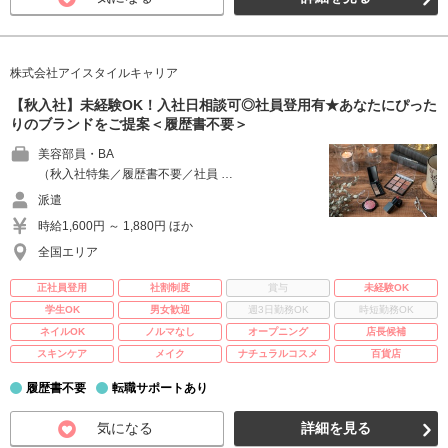
株式会社アイスタイルキャリア
【秋入社】未経験OK！入社日相談可◎社員登用有★あなたにぴった
りのブランドをご提案＜履歴書不要＞
美容部員・BA
（秋入社特集／履歴書不要／社員 …
派遣
時給1,600円 ～ 1,880円 ほか
全国エリア
正社員登用
社割制度
賞与
未経験OK
学生OK
男女歓迎
週3日勤務OK
時短勤務OK
ネイルOK
ノルマなし
オープニング
店長候補
スキンケア
メイク
ナチュラルコスメ
百貨店
履歴書不要
転職サポートあり
気になる
詳細を見る