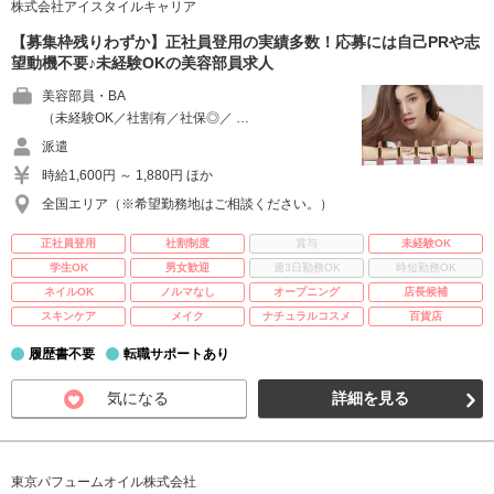
株式会社アイスタイルキャリア
【募集枠残りわずか】正社員登用の実績多数！応募には自己PRや志
望動機不要♪未経験OKの美容部員求人
美容部員・BA
（未経験OK／社割有／社保◎／ …
派遣
時給1,600円 ～ 1,880円 ほか
全国エリア（※希望勤務地はご相談ください。）
正社員登用
社割制度
賞与
未経験OK
学生OK
男女歓迎
週3日勤務OK
時短勤務OK
ネイルOK
ノルマなし
オープニング
店長候補
スキンケア
メイク
ナチュラルコスメ
百貨店
履歴書不要
転職サポートあり
気になる
詳細を見る
東京パフュームオイル株式会社