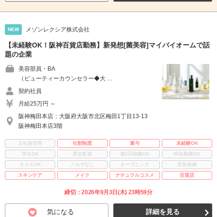
メゾンレクシア株式会社
NEW
【未経験OK！阪神百貨店勤務】新発想[菌美容]マイバイオームで話
題の企業
美容部員・BA
（ビューティーカウンセラー◆大 …
契約社員
月給25万円 ～
阪神梅田本店：大阪府大阪市北区梅田1丁目13-13
阪神梅田本店3階
正社員登用
社割制度
賞与
未経験OK
学生OK
男女歓迎
週3日勤務OK
時短勤務OK
ネイルOK
ノルマなし
オープニング
店長候補
スキンケア
メイク
ナチュラルコスメ
百貨店
締切：2026年9月3日(木) 23時59分
気になる
詳細を見る