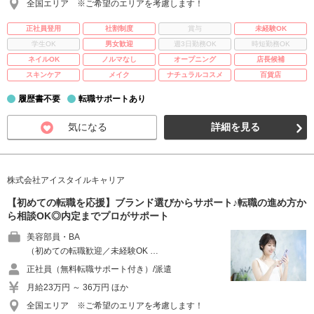
全国エリア ※ご希望のエリアを考慮します！
正社員登用
社割制度
賞与
未経験OK
学生OK
男女歓迎
週3日勤務OK
時短勤務OK
ネイルOK
ノルマなし
オープニング
店長候補
スキンケア
メイク
ナチュラルコスメ
百貨店
履歴書不要
転職サポートあり
気になる
詳細を見る
株式会社アイスタイルキャリア
【初めての転職を応援】ブランド選びからサポート♪転職の進め方か
ら相談OK◎内定までプロがサポート
美容部員・BA
（初めての転職歓迎／未経験OK …
正社員（無料転職サポート付き）/派遣
月給23万円 ～ 36万円 ほか
全国エリア ※ご希望のエリアを考慮します！