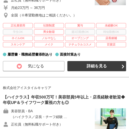
正社員（無料転職サポート付き）
月給23万円 ～ 36万円
全国（※希望勤務地はご相談ください。）
正社員登用
社割制度
賞与
未経験OK
学生OK
男女歓迎
週3日勤務OK
時短勤務OK
ネイルOK
ノルマなし
オープニング
店長候補
スキンケア
メイク
ナチュラルコスメ
百貨店
履歴書・職務経歴書添削あり
面接対策あり
気になる
詳細を見る
株式会社アイスタイルキャリア
【ハイクラス】年収500万可！美容部員5年以上・店長経験者歓迎◆
年収UP＆ライフワーク重視の方も◎
美容部員・BA
（ハイクラス／店長・チーフ経験 …
正社員（無料転職サポート付き）