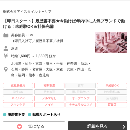
株式会社アイスタイルキャリア
【即日スタート】履歴書不要★今動けば年内中に人気ブランドで働
ける！未経験OK＆社保完備
美容部員・BA
（即日入社可／履歴書不要／社員 …
派遣
時給1,600円 ～ 1,880円 ほか
北海道・仙台・東京・埼玉・千葉・神奈川・新潟・
石川・静岡・名古屋・大阪・京都・兵庫・岡山・広
島・福岡・熊本・鹿児島
正社員登用
社割制度
賞与
未経験OK
学生OK
男女歓迎
週3日勤務OK
時短勤務OK
ネイルOK
ノルマなし
オープニング
店長候補
スキンケア
メイク
ナチュラルコスメ
百貨店
履歴書不要
転職サポートあり
気になる
詳細を見る