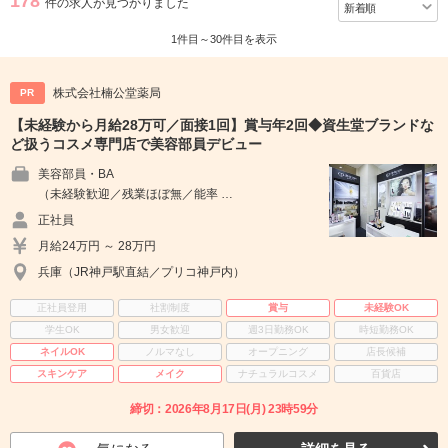
178
件の求人が見つかりました
1件目～30件目を表示
株式会社楠公堂薬局
PR
【未経験から月給28万可／面接1回】賞与年2回◆資生堂ブランドな
ど扱うコスメ専門店で美容部員デビュー
美容部員・BA
（未経験歓迎／残業ほぼ無／能率 …
正社員
月給24万円 ～ 28万円
兵庫（JR神戸駅直結／プリコ神戸内）
正社員登用
社割制度
賞与
未経験OK
学生OK
男女歓迎
週3日勤務OK
時短勤務OK
ネイルOK
ノルマなし
オープニング
店長候補
スキンケア
メイク
ナチュラルコスメ
百貨店
締切：2026年8月17日(月) 23時59分