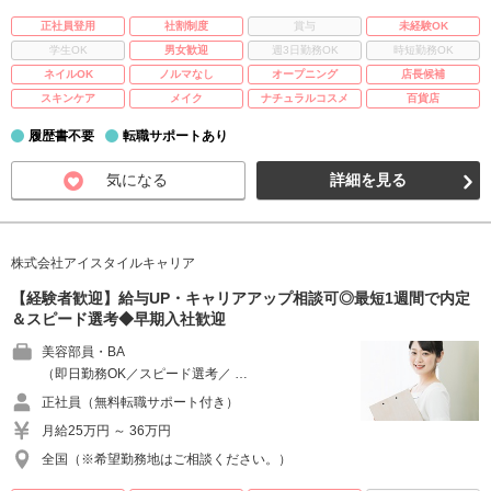
正社員登用
社割制度
賞与
未経験OK
学生OK
男女歓迎
週3日勤務OK
時短勤務OK
ネイルOK
ノルマなし
オープニング
店長候補
スキンケア
メイク
ナチュラルコスメ
百貨店
履歴書不要
転職サポートあり
気になる
詳細を見る
株式会社アイスタイルキャリア
【経験者歓迎】給与UP・キャリアアップ相談可◎最短1週間で内定
＆スピード選考◆早期入社歓迎
美容部員・BA
（即日勤務OK／スピード選考／ …
正社員（無料転職サポート付き）
月給25万円 ～ 36万円
全国（※希望勤務地はご相談ください。）