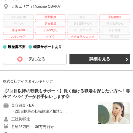
大阪エリア（@cosme OSAKA）
正社員登用
社割制度
賞与
未経験OK
学生OK
男女歓迎
週3日勤務OK
時短勤務OK
ネイルOK
ノルマなし
オープニング
店長候補
スキンケア
メイク
ナチュラルコスメ
百貨店
履歴書不要
転職サポートあり
気になる
詳細を見る
株式会社アイスタイルキャリア
【2回目以降の転職もサポート】長く働ける職場を探したい方へ！専
任アドバイザーがお手伝いします◎
美容部員・BA
（2回目以降の転職歓迎／相談O …
正社員/派遣
月給23万円 ～ 36万円 ほか