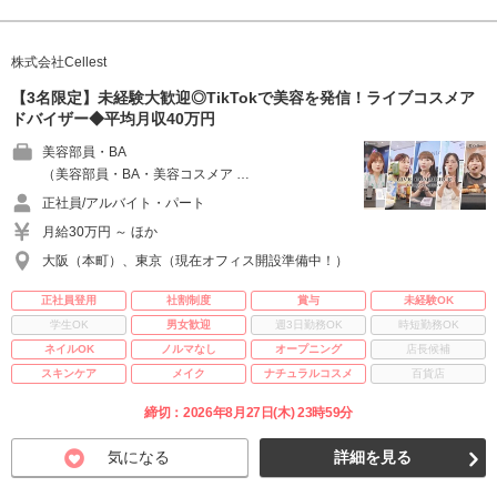
株式会社Cellest
【3名限定】未経験大歓迎◎TikTokで美容を発信！ライブコスメア
ドバイザー◆平均月収40万円
美容部員・BA
（美容部員・BA・美容コスメア …
正社員/アルバイト・パート
月給30万円 ～ ほか
大阪（本町）、東京（現在オフィス開設準備中！）
正社員登用
社割制度
賞与
未経験OK
学生OK
男女歓迎
週3日勤務OK
時短勤務OK
ネイルOK
ノルマなし
オープニング
店長候補
スキンケア
メイク
ナチュラルコスメ
百貨店
締切：2026年8月27日(木) 23時59分
気になる
詳細を見る