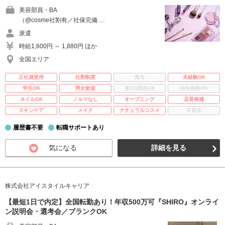
美容部員・BA
（@cosme社割有／社保完備 …
派遣
時給1,600円 ～ 1,880円 ほか
全国エリア
正社員登用
社割制度
賞与
未経験OK
学生OK
男女歓迎
週3日勤務OK
時短勤務OK
ネイルOK
ノルマなし
オープニング
店長候補
スキンケア
メイク
ナチュラルコスメ
百貨店
履歴書不要
転職サポートあり
気になる
詳細を見る
株式会社アイスタイルキャリア
【最短1日で内定】全国転勤あり！年収500万可『SHIRO』オンライ
ン説明会・選考会／ブランクOK