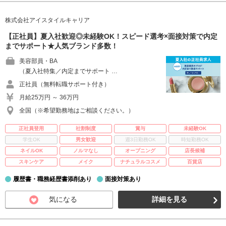
株式会社アイスタイルキャリア
【正社員】夏入社歓迎◎未経験OK！スピード選考×面接対策で内定
までサポート★人気ブランド多数！
美容部員・BA
（夏入社特集／内定までサポート …
正社員（無料転職サポート付き）
月給25万円 ～ 36万円
全国（※希望勤務地はご相談ください。）
正社員登用
社割制度
賞与
未経験OK
学生OK
男女歓迎
週3日勤務OK
時短勤務OK
ネイルOK
ノルマなし
オープニング
店長候補
スキンケア
メイク
ナチュラルコスメ
百貨店
履歴書・職務経歴書添削あり
面接対策あり
気になる
詳細を見る