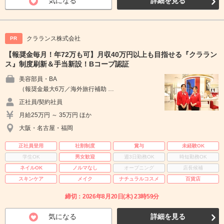
気になる
詳細を見る
クラランス株式会社
PR
【報奨金毎月！年72万も可】月収40万円以上も目指せる『クララン
ス』制度刷新＆手当新設！Bコープ認証
美容部員・BA
（報奨金最大6万／海外旅行補助 …
正社員/契約社員
月給25万円 ～ 35万円 ほか
大阪・名古屋・福岡
正社員登用
社割制度
賞与
未経験OK
学生OK
男女歓迎
週3日勤務OK
時短勤務OK
ネイルOK
ノルマなし
オープニング
店長候補
スキンケア
メイク
ナチュラルコスメ
百貨店
締切：2026年8月20日(木) 23時59分
気になる
詳細を見る