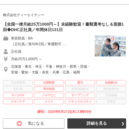
株式会社ディーエイチシー
【全国一律月給25万1000円～】未経験歓迎！書類選考なし＆面接1
回◆DHC正社員／年間休日131日
美容部員・BA
（正社員／賞与年2回／車通勤可 …
正社員
月給25万1,000円 ～
北海道・東京・埼玉・千葉・神奈川・群馬・茨城・
宮城・愛知・大阪・奈良・兵庫・広島・福岡
正社員登用
社割制度
賞与
未経験OK
学生OK
男女歓迎
週3日勤務OK
時短勤務OK
ネイルOK
ノルマなし
オープニング
店長候補
スキンケア
メイク
ナチュラルコスメ
百貨店
締切：2026年8月27日(木) 23時59分
気になる
詳細を見る