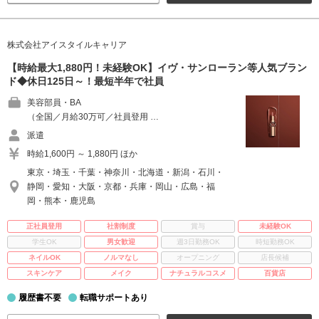
株式会社アイスタイルキャリア
【時給最大1,880円！未経験OK】イヴ・サンローラン等人気ブラン
ド◆休日125日～！最短半年で社員
美容部員・BA
（全国／月給30万可／社員登用 …
派遣
時給1,600円 ～ 1,880円 ほか
東京・埼玉・千葉・神奈川・北海道・新潟・石川・
静岡・愛知・大阪・京都・兵庫・岡山・広島・福
岡・熊本・鹿児島
正社員登用
社割制度
賞与
未経験OK
学生OK
男女歓迎
週3日勤務OK
時短勤務OK
ネイルOK
ノルマなし
オープニング
店長候補
スキンケア
メイク
ナチュラルコスメ
百貨店
履歴書不要
転職サポートあり