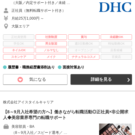
（大阪／内定サポート付き／未経 …
正社員（無料転職サポート付き）
月給25万1,000円 ～
大阪エリア
正社員登用
社割制度
賞与
未経験OK
学生OK
男女歓迎
週3日勤務OK
時短勤務OK
ネイルOK
ノルマなし
オープニング
店長候補
スキンケア
メイク
ナチュラルコスメ
百貨店
履歴書・職務経歴書添削あり
面接対策あり
気になる
詳細を見る
株式会社アイスタイルキャリア
【8～9月入社希望の方へ】働きながら転職活動◎正社員×非公開求
人◆美容業界専門の転職サポート
美容部員・BA
（8～9月入社／スピード選考／ …