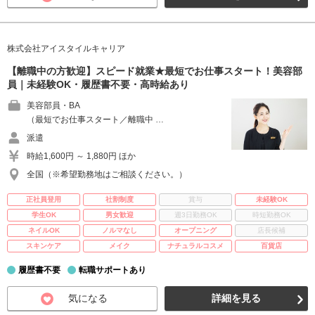
株式会社アイスタイルキャリア
【離職中の方歓迎】スピード就業★最短でお仕事スタート！美容部
員｜未経験OK・履歴書不要・高時給あり
美容部員・BA
（最短でお仕事スタート／離職中 …
派遣
時給1,600円 ～ 1,880円 ほか
全国（※希望勤務地はご相談ください。）
正社員登用
社割制度
賞与
未経験OK
学生OK
男女歓迎
週3日勤務OK
時短勤務OK
ネイルOK
ノルマなし
オープニング
店長候補
スキンケア
メイク
ナチュラルコスメ
百貨店
履歴書不要
転職サポートあり
気になる
詳細を見る