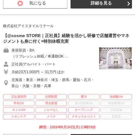
気になる
詳細を見る
株式会社アイスタイルリテール
【@cosme STORE｜正社員】経験を活かし研修で店舗運営やマネ
ジメントも身に付く×特別休暇充実
美容部員・BA
（リフレッシュ休暇／車通勤OK …
正社員/アルバイト・パート
月給23万1,000円 ～ 31万円 ほか
北海道・東京・神奈川・埼玉・群馬・愛知・石川・
富山・大阪・京都・兵庫
正社員登用
社割制度
賞与
未経験OK
学生OK
男女歓迎
週3日勤務OK
時短勤務OK
ネイルOK
ノルマなし
オープニング
店長候補
スキンケア
メイク
ナチュラルコスメ
百貨店
締切：2026年8月24日(月) 23時59分