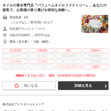
オイルの香水専門店『パフュームオイルファクトリー』。あなたの
接客で、お客様の香り選びを特別な体験へ。
美容部員・BA
（ノルマなし／賞与2回／おもて …
正社員/アルバイト・パート
月給23万480円 ～ 29万円 ほか
愛知（名古屋）・大阪（梅田）
正社員登用
社割制度
賞与
未経験OK
学生OK
男女歓迎
週3日勤務OK
時短勤務OK
ネイルOK
ノルマなし
オープニング
店長候補
スキンケア
メイク
ナチュラルコスメ
百貨店
掲載終了まであと4日！ 締切：2026年8月13日(木) 23時59分
気になる
詳細を見る
株式会社アイスタイルキャリア