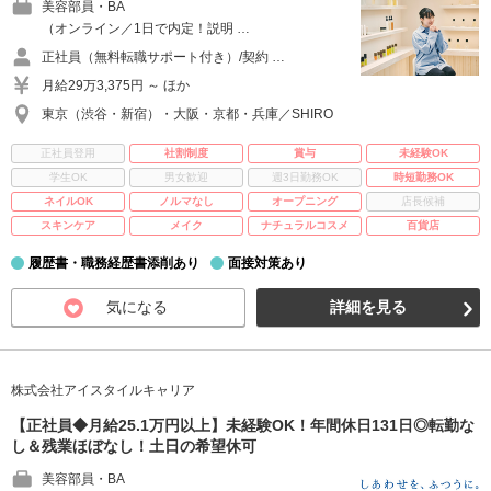
美容部員・BA
（オンライン／1日で内定！説明 …
正社員（無料転職サポート付き）/契約 …
月給29万3,375円 ～ ほか
東京（渋谷・新宿）・大阪・京都・兵庫／SHIRO
正社員登用
社割制度
賞与
未経験OK
学生OK
男女歓迎
週3日勤務OK
時短勤務OK
ネイルOK
ノルマなし
オープニング
店長候補
スキンケア
メイク
ナチュラルコスメ
百貨店
履歴書・職務経歴書添削あり
面接対策あり
気になる
詳細を見る
株式会社アイスタイルキャリア
【正社員◆月給25.1万円以上】未経験OK！年間休日131日◎転勤な
し＆残業ほぼなし！土日の希望休可
美容部員・BA