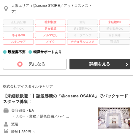
大阪エリア（@cosme STORE／アットコスメスト
ア）
正社員登用
社割制度
賞与
未経験OK
学生OK
男女歓迎
週3日勤務OK
時短勤務OK
ネイルOK
ノルマなし
オープニング
店長候補
スキンケア
メイク
ナチュラルコスメ
百貨店
履歴書不要
転職サポートあり
気になる
詳細を見る
株式会社アイスタイルキャリア
【未経験歓迎！】話題沸騰の『@cosme OSAKA』でバックヤード
スタッフ募集！
美容部員・BA
（サポート業務／髪色自由／ハイ …
派遣
時給1,250円 ～