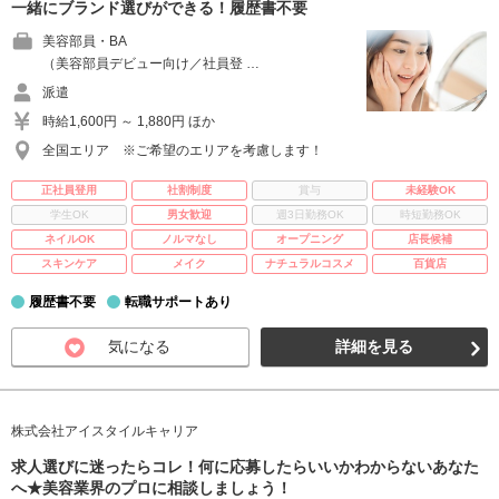
一緒にブランド選びができる！履歴書不要
美容部員・BA
（美容部員デビュー向け／社員登 …
派遣
時給1,600円 ～ 1,880円 ほか
全国エリア ※ご希望のエリアを考慮します！
正社員登用
社割制度
賞与
未経験OK
学生OK
男女歓迎
週3日勤務OK
時短勤務OK
ネイルOK
ノルマなし
オープニング
店長候補
スキンケア
メイク
ナチュラルコスメ
百貨店
履歴書不要
転職サポートあり
気になる
詳細を見る
株式会社アイスタイルキャリア
求人選びに迷ったらコレ！何に応募したらいいかわからないあなた
へ★美容業界のプロに相談しましょう！