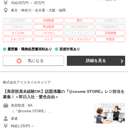
月給29万円 ～ 35万円
東京・神奈川・名古屋・大阪・福岡
正社員登用
社割制度
賞与
未経験OK
学生OK
男女歓迎
週3日勤務OK
時短勤務OK
ネイルOK
ノルマなし
オープニング
店長候補
スキンケア
メイク
ナチュラルコスメ
百貨店
履歴書・職務経歴書添削あり
面接対策あり
気になる
詳細を見る
株式会社アイスタイルキャリア
【美容部員未経験OK】話題沸騰の『@cosme STORE』レジ担当を
募集！＜即日入社・髪色自由＞
美容部員・BA
（『@cosme STORE』 …
派遣
時給1,250円 ～