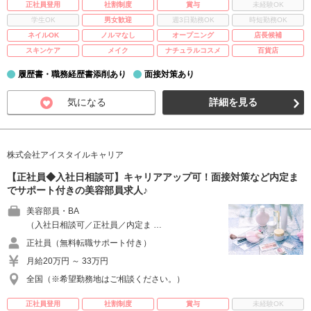
正社員登用
社割制度
賞与
未経験OK
学生OK
男女歓迎
週3日勤務OK
時短勤務OK
ネイルOK
ノルマなし
オープニング
店長候補
スキンケア
メイク
ナチュラルコスメ
百貨店
履歴書・職務経歴書添削あり
面接対策あり
気になる
詳細を見る
株式会社アイスタイルキャリア
【正社員◆入社日相談可】キャリアアップ可！面接対策など内定ま
でサポート付きの美容部員求人♪
美容部員・BA
（入社日相談可／正社員／内定ま …
正社員（無料転職サポート付き）
月給20万円 ～ 33万円
全国（※希望勤務地はご相談ください。）
正社員登用
社割制度
賞与
未経験OK