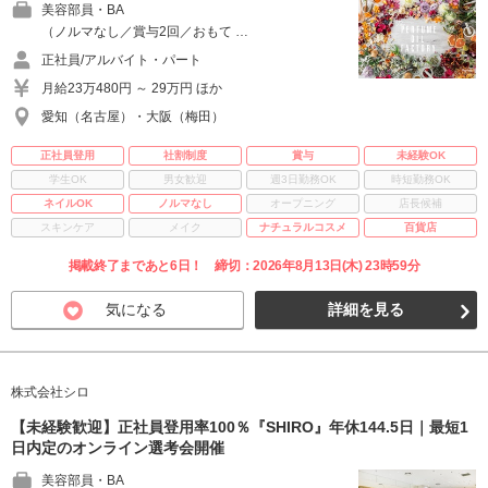
美容部員・BA
（ノルマなし／賞与2回／おもて …
正社員/アルバイト・パート
月給23万480円 ～ 29万円 ほか
愛知（名古屋）・大阪（梅田）
正社員登用
社割制度
賞与
未経験OK
学生OK
男女歓迎
週3日勤務OK
時短勤務OK
ネイルOK
ノルマなし
オープニング
店長候補
スキンケア
メイク
ナチュラルコスメ
百貨店
掲載終了まであと6日！ 締切：2026年8月13日(木) 23時59分
気になる
詳細を見る
株式会社シロ
【未経験歓迎】正社員登用率100％『SHIRO』年休144.5日｜最短1
日内定のオンライン選考会開催
美容部員・BA