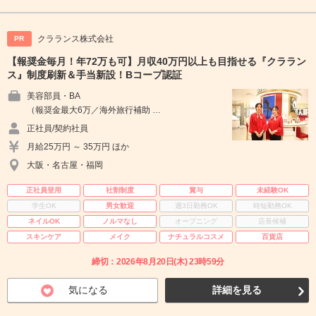
クラランス株式会社
PR
【報奨金毎月！年72万も可】月収40万円以上も目指せる『クララン
ス』制度刷新＆手当新設！Bコープ認証
美容部員・BA
（報奨金最大6万／海外旅行補助 …
正社員/契約社員
月給25万円 ～ 35万円 ほか
大阪・名古屋・福岡
正社員登用
社割制度
賞与
未経験OK
学生OK
男女歓迎
週3日勤務OK
時短勤務OK
ネイルOK
ノルマなし
オープニング
店長候補
スキンケア
メイク
ナチュラルコスメ
百貨店
締切：2026年8月20日(木) 23時59分
気になる
詳細を見る