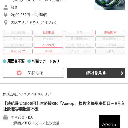
（大阪／スキンケア／社保完備／ …
派遣
時給1,350円 ～ 1,450円
大阪エリア（OSAJI／オサジ）
正社員登用
社割制度
賞与
未経験OK
学生OK
男女歓迎
週3日勤務OK
時短勤務OK
ネイルOK
ノルマなし
オープニング
店長候補
スキンケア
メイク
ナチュラルコスメ
百貨店
履歴書不要
転職サポートあり
気になる
詳細を見る
株式会社アイスタイルキャリア
【時給最大1800円】未経験OK『Aesop』複数名募集◆即日～9月入
社歓迎◎履歴書不要
美容部員・BA
（関西／月収23万～／社保完備 …