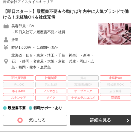
株式会社アイスタイルキャリア
【即日スタート】履歴書不要★今動けば年内中に人気ブランドで働
ける！未経験OK＆社保完備
美容部員・BA
（即日入社可／履歴書不要／社員 …
派遣
時給1,600円 ～ 1,880円 ほか
北海道・仙台・東京・埼玉・千葉・神奈川・新潟・
石川・静岡・名古屋・大阪・京都・兵庫・岡山・広
島・福岡・熊本・鹿児島
正社員登用
社割制度
賞与
未経験OK
学生OK
男女歓迎
週3日勤務OK
時短勤務OK
ネイルOK
ノルマなし
オープニング
店長候補
スキンケア
メイク
ナチュラルコスメ
百貨店
履歴書不要
転職サポートあり
気になる
詳細を見る