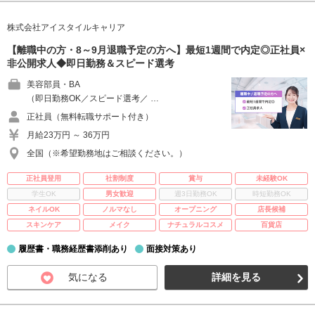
株式会社アイスタイルキャリア
【離職中の方・8～9月退職予定の方へ】最短1週間で内定◎正社員×
非公開求人◆即日勤務＆スピード選考
美容部員・BA
（即日勤務OK／スピード選考／ …
正社員（無料転職サポート付き）
月給23万円 ～ 36万円
全国（※希望勤務地はご相談ください。）
正社員登用
社割制度
賞与
未経験OK
学生OK
男女歓迎
週3日勤務OK
時短勤務OK
ネイルOK
ノルマなし
オープニング
店長候補
スキンケア
メイク
ナチュラルコスメ
百貨店
履歴書・職務経歴書添削あり
面接対策あり
気になる
詳細を見る