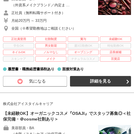
（外資系メイクブランド／内定ま …
正社員（無料転職サポート付き）
月給20万円 ～ 33万円
全国（※希望勤務地はご相談ください）
正社員登用
社割制度
賞与
未経験OK
学生OK
男女歓迎
週3日勤務OK
時短勤務OK
ネイルOK
ノルマなし
オープニング
店長候補
スキンケア
メイク
ナチュラルコスメ
百貨店
履歴書・職務経歴書添削あり
面接対策あり
気になる
詳細を見る
株式会社アイスタイルキャリア
【未経験OK】オーガニックコスメ『OSAJI』でスタッフ募集◎＜社
保完備・＠cosme社割あり＞
美容部員・BA