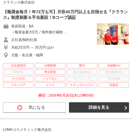
クラランス株式会社
【報奨金毎月！年72万も可】月収40万円以上も目指せる『クララン
ス』制度刷新＆手当新設！Bコープ認証
美容部員・BA
（報奨金最大6万／海外旅行補助 …
正社員/契約社員
月給25万円 ～ 35万円 ほか
大阪・名古屋・福岡
正社員登用
社割制度
賞与
未経験OK
学生OK
男女歓迎
週3日勤務OK
時短勤務OK
ネイルOK
ノルマなし
オープニング
店長候補
スキンケア
メイク
ナチュラルコスメ
百貨店
締切：2026年8月20日(木) 23時59分
気になる
詳細を見る
LVMHコスメティック株式会社