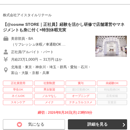
株式会社アイスタイルリテール
【@cosme STORE｜正社員】経験を活かし研修で店舗運営やマネ
ジメントも身に付く×特別休暇充実
美容部員・BA
（リフレッシュ休暇／車通勤OK …
正社員/アルバイト・パート
月給23万1,000円 ～ 31万円 ほか
北海道・東京・神奈川・埼玉・群馬・愛知・石川・
富山・大阪・京都・兵庫
正社員登用
社割制度
賞与
未経験OK
学生OK
男女歓迎
週3日勤務OK
時短勤務OK
ネイルOK
ノルマなし
オープニング
店長候補
スキンケア
メイク
ナチュラルコスメ
百貨店
締切：2026年8月24日(月) 23時59分
気になる
詳細を見る