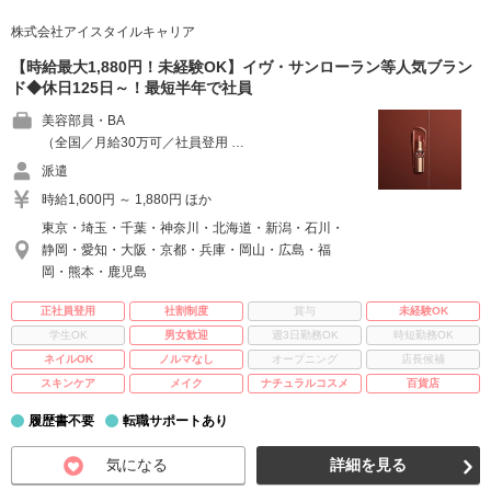
株式会社アイスタイルキャリア
【時給最大1,880円！未経験OK】イヴ・サンローラン等人気ブラン
ド◆休日125日～！最短半年で社員
美容部員・BA
（全国／月給30万可／社員登用 …
派遣
時給1,600円 ～ 1,880円 ほか
東京・埼玉・千葉・神奈川・北海道・新潟・石川・
静岡・愛知・大阪・京都・兵庫・岡山・広島・福
岡・熊本・鹿児島
正社員登用
社割制度
賞与
未経験OK
学生OK
男女歓迎
週3日勤務OK
時短勤務OK
ネイルOK
ノルマなし
オープニング
店長候補
スキンケア
メイク
ナチュラルコスメ
百貨店
履歴書不要
転職サポートあり
気になる
詳細を見る