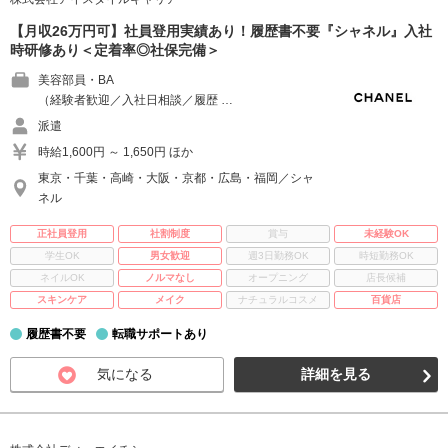
【月収26万円可】社員登用実績あり！履歴書不要『シャネル』入社
時研修あり＜定着率◎社保完備＞
美容部員・BA
（経験者歓迎／入社日相談／履歴 …
派遣
時給1,600円 ～ 1,650円 ほか
東京・千葉・高崎・大阪・京都・広島・福岡／シャ
ネル
正社員登用
社割制度
賞与
未経験OK
学生OK
男女歓迎
週3日勤務OK
時短勤務OK
ネイルOK
ノルマなし
オープニング
店長候補
スキンケア
メイク
ナチュラルコスメ
百貨店
履歴書不要
転職サポートあり
気になる
詳細を見る