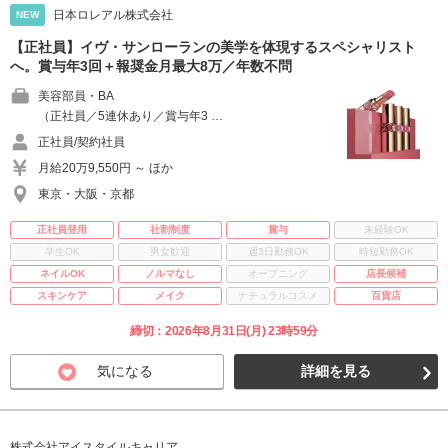
日本ロレアル株式会社
NEW
【正社員】イヴ・サンローランの美学を体現するスペシャリスト
へ。賞与年3回＋報奨金月最大8万／年数不問
美容部員・BA
（正社員／5連休あり／賞与年3 …
正社員/契約社員
月給20万9,550円 ～ ほか
東京・大阪・京都
正社員登用
社割制度
賞与
未経験OK
学生OK
男女歓迎
週3日勤務OK
時短勤務OK
ネイルOK
ノルマなし
オープニング
店長候補
スキンケア
メイク
ナチュラルコスメ
百貨店
締切：2026年8月31日(月) 23時59分
気になる
詳細を見る
株式会社アイスタイルキャリア