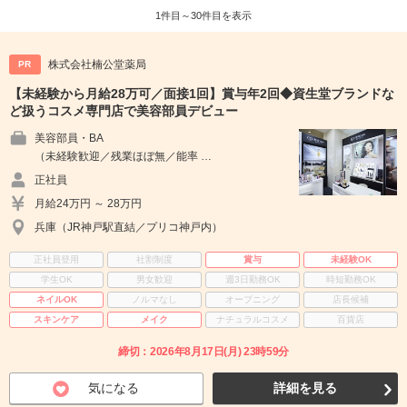
1件目～30件目を表示
株式会社楠公堂薬局
PR
【未経験から月給28万可／面接1回】賞与年2回◆資生堂ブランドな
ど扱うコスメ専門店で美容部員デビュー
美容部員・BA
（未経験歓迎／残業ほぼ無／能率 …
正社員
月給24万円 ～ 28万円
兵庫（JR神戸駅直結／プリコ神戸内）
正社員登用
社割制度
賞与
未経験OK
学生OK
男女歓迎
週3日勤務OK
時短勤務OK
ネイルOK
ノルマなし
オープニング
店長候補
スキンケア
メイク
ナチュラルコスメ
百貨店
締切：2026年8月17日(月) 23時59分
気になる
詳細を見る