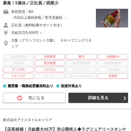
募集！5連休／正社員／残業少
美容部員・BA
（5日以上連続休暇／育児支援給 …
正社員（無料転職サポート付き）
月給20万5,400円 ～
大阪（グランフロント大阪） ※オープニングスタ
ッフ
正社員登用
社割制度
賞与
未経験OK
学生OK
男女歓迎
週3日勤務OK
時短勤務OK
ネイルOK
ノルマなし
オープニング
店長候補
スキンケア
メイク
ナチュラルコスメ
百貨店
履歴書・職務経歴書添削あり
面接対策あり
気になる
詳細を見る
株式会社アイスタイルキャリア
【店長候補｜月給最大45万】非公開求人◆ラグジュアリースキンケ