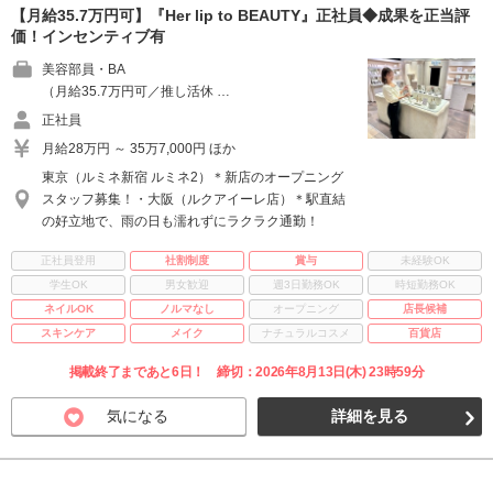
【月給35.7万円可】『Her lip to BEAUTY』正社員◆成果を正当評
価！インセンティブ有
美容部員・BA
（月給35.7万円可／推し活休 …
正社員
月給28万円 ～ 35万7,000円 ほか
東京（ルミネ新宿 ルミネ2）＊新店のオープニング
スタッフ募集！・大阪（ルクアイーレ店）＊駅直結
の好立地で、雨の日も濡れずにラクラク通勤！
正社員登用
社割制度
賞与
未経験OK
学生OK
男女歓迎
週3日勤務OK
時短勤務OK
ネイルOK
ノルマなし
オープニング
店長候補
スキンケア
メイク
ナチュラルコスメ
百貨店
掲載終了まであと6日！ 締切：2026年8月13日(木) 23時59分
気になる
詳細を見る