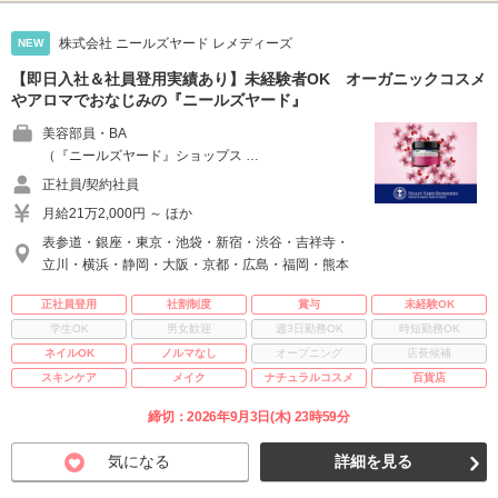
株式会社 ニールズヤード レメディーズ
NEW
【即日入社＆社員登用実績あり】未経験者OK オーガニックコスメ
やアロマでおなじみの『ニールズヤード』
美容部員・BA
（『ニールズヤード』ショップス …
正社員/契約社員
月給21万2,000円 ～ ほか
表参道・銀座・東京・池袋・新宿・渋谷・吉祥寺・
立川・横浜・静岡・大阪・京都・広島・福岡・熊本
正社員登用
社割制度
賞与
未経験OK
学生OK
男女歓迎
週3日勤務OK
時短勤務OK
ネイルOK
ノルマなし
オープニング
店長候補
スキンケア
メイク
ナチュラルコスメ
百貨店
締切：2026年9月3日(木) 23時59分
気になる
詳細を見る