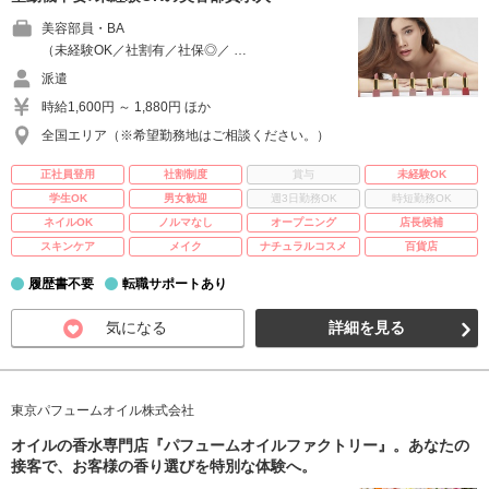
美容部員・BA
（未経験OK／社割有／社保◎／ …
派遣
時給1,600円 ～ 1,880円 ほか
全国エリア（※希望勤務地はご相談ください。）
正社員登用
社割制度
賞与
未経験OK
学生OK
男女歓迎
週3日勤務OK
時短勤務OK
ネイルOK
ノルマなし
オープニング
店長候補
スキンケア
メイク
ナチュラルコスメ
百貨店
履歴書不要
転職サポートあり
気になる
詳細を見る
東京パフュームオイル株式会社
オイルの香水専門店『パフュームオイルファクトリー』。あなたの
接客で、お客様の香り選びを特別な体験へ。