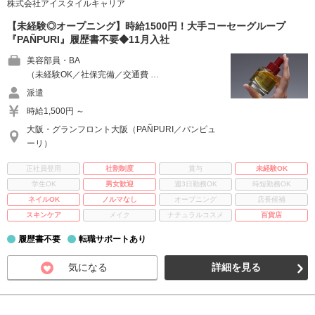
株式会社アイスタイルキャリア
【未経験◎オープニング】時給1500円！大手コーセーグループ
『PAÑPURI』履歴書不要◆11月入社
美容部員・BA
（未経験OK／社保完備／交通費 …
派遣
時給1,500円 ～
大阪・グランフロント大阪（PAÑPURI／パンピュ
ーリ）
正社員登用
社割制度
賞与
未経験OK
学生OK
男女歓迎
週3日勤務OK
時短勤務OK
ネイルOK
ノルマなし
オープニング
店長候補
スキンケア
メイク
ナチュラルコスメ
百貨店
履歴書不要
転職サポートあり
気になる
詳細を見る