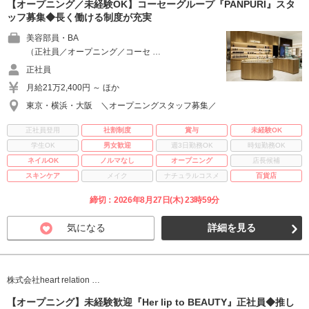
【オープニング／未経験OK】コーセーグループ『PAÑPURI』スタ
ッフ募集◆長く働ける制度が充実
美容部員・BA
（正社員／オープニング／コーセ …
正社員
月給21万2,400円 ～ ほか
東京・横浜・大阪 ＼オープニングスタッフ募集／
正社員登用
社割制度
賞与
未経験OK
学生OK
男女歓迎
週3日勤務OK
時短勤務OK
ネイルOK
ノルマなし
オープニング
店長候補
スキンケア
メイク
ナチュラルコスメ
百貨店
締切：2026年8月27日(木) 23時59分
気になる
詳細を見る
株式会社heart relation …
【オープニング】未経験歓迎『Her lip to BEAUTY』正社員◆推し