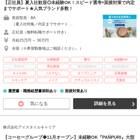
【正社員】夏入社歓迎◎未経験OK！スピード選考×面接対策で内定
までサポート★人気ブランド多数！
美容部員・BA
（夏入社特集／内定までサポート …
正社員（無料転職サポート付き）
月給25万円 ～ 36万円
全国（※希望勤務地はご相談ください。）
正社員登用
社割制度
賞与
未経験OK
学生OK
男女歓迎
週3日勤務OK
時短勤務OK
ネイルOK
ノルマなし
オープニング
店長候補
スキンケア
メイク
ナチュラルコスメ
百貨店
履歴書・職務経歴書添削あり
面接対策あり
気になる
詳細を見る
株式会社アイスタイルキャリア
【コーセーグループ◆11月オープン】未経験OK『PAÑPURI』大型