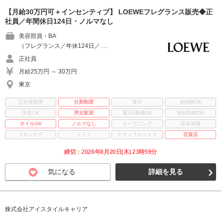
【月給30万円可＋インセンティブ】 LOEWEフレグランス販売◆正
社員／年間休日124日・ノルマなし
美容部員・BA
（フレグランス／年休124日／ …
正社員
月給25万円 ～ 30万円
東京
正社員登用
社割制度
賞与
未経験OK
学生OK
男女歓迎
週3日勤務OK
時短勤務OK
ネイルOK
ノルマなし
オープニング
店長候補
スキンケア
メイク
ナチュラルコスメ
百貨店
締切：2026年8月20日(木) 23時59分
気になる
詳細を見る
株式会社アイスタイルキャリア