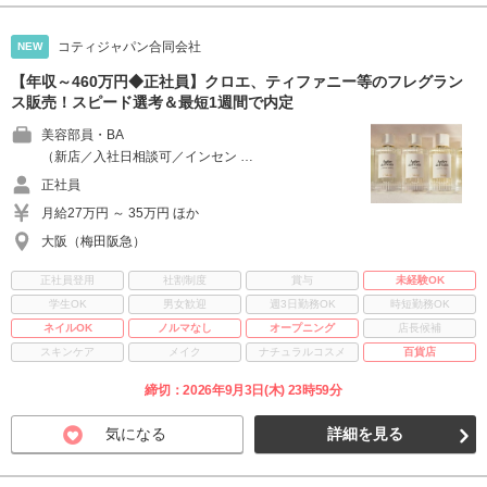
コティジャパン合同会社
NEW
【年収～460万円◆正社員】クロエ、ティファニー等のフレグラン
ス販売！スピード選考＆最短1週間で内定
美容部員・BA
（新店／入社日相談可／インセン …
正社員
月給27万円 ～ 35万円 ほか
大阪（梅田阪急）
正社員登用
社割制度
賞与
未経験OK
学生OK
男女歓迎
週3日勤務OK
時短勤務OK
ネイルOK
ノルマなし
オープニング
店長候補
スキンケア
メイク
ナチュラルコスメ
百貨店
締切：2026年9月3日(木) 23時59分
気になる
詳細を見る