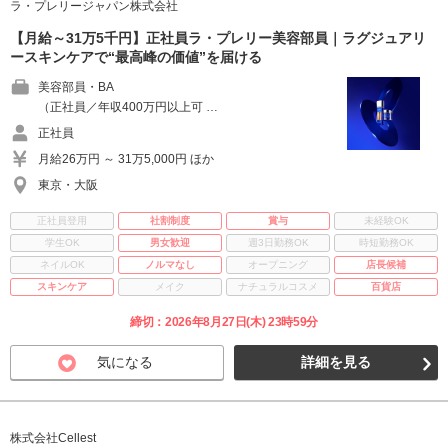
ラ・プレリージャパン株式会社
【月給～31万5千円】正社員ラ・プレリー美容部員｜ラグジュアリ
ースキンケアで“最高峰の価値”を届ける
美容部員・BA
（正社員／年収400万円以上可 …
正社員
月給26万円 ～ 31万5,000円 ほか
東京・大阪
正社員登用
社割制度
賞与
未経験OK
学生OK
男女歓迎
週3日勤務OK
時短勤務OK
ネイルOK
ノルマなし
オープニング
店長候補
スキンケア
メイク
ナチュラルコスメ
百貨店
締切：2026年8月27日(木) 23時59分
気になる
詳細を見る
株式会社Cellest