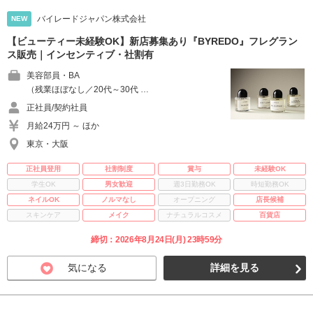
バイレードジャパン株式会社
NEW
【ビューティー未経験OK】新店募集あり『BYREDO』フレグラン
ス販売｜インセンティブ・社割有
美容部員・BA
（残業ほぼなし／20代～30代 …
正社員/契約社員
月給24万円 ～ ほか
東京・大阪
正社員登用
社割制度
賞与
未経験OK
学生OK
男女歓迎
週3日勤務OK
時短勤務OK
ネイルOK
ノルマなし
オープニング
店長候補
スキンケア
メイク
ナチュラルコスメ
百貨店
締切：2026年8月24日(月) 23時59分
気になる
詳細を見る