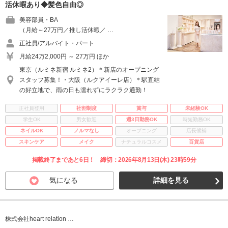
活休暇あり◆髪色自由◎
美容部員・BA
（月給～27万円／推し活休暇／ …
正社員/アルバイト・パート
月給24万2,000円 ～ 27万円 ほか
東京（ルミネ新宿 ルミネ2）＊新店のオープニング
スタッフ募集！・大阪（ルクアイーレ店）＊駅直結
の好立地で、雨の日も濡れずにラクラク通勤！
正社員登用
社割制度
賞与
未経験OK
学生OK
男女歓迎
週3日勤務OK
時短勤務OK
ネイルOK
ノルマなし
オープニング
店長候補
スキンケア
メイク
ナチュラルコスメ
百貨店
掲載終了まであと6日！ 締切：2026年8月13日(木) 23時59分
気になる
詳細を見る
株式会社heart relation …