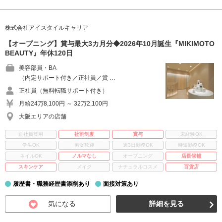
株式会社アイスタイルキャリア
【オープニング】賞与最大3カ月分◆2026年10月誕生『MIKIMOTO
BEAUTY』年休120日
美容部員・BA
（内定サポート付き／正社員／賞 …
正社員（無料転職サポート付き）
月給24万8,100円 ～ 32万2,100円
大阪エリアの店舗
正社員登用
社割制度
賞与
未経験OK
学生OK
男女歓迎
週3日勤務OK
時短勤務OK
ネイルOK
ノルマなし
オープニング
店長候補
スキンケア
メイク
ナチュラルコスメ
百貨店
履歴書・職務経歴書添削あり
面接対策あり
気になる
詳細を見る