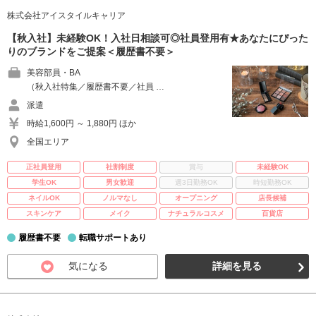
株式会社アイスタイルキャリア
【秋入社】未経験OK！入社日相談可◎社員登用有★あなたにぴった
りのブランドをご提案＜履歴書不要＞
美容部員・BA
（秋入社特集／履歴書不要／社員 …
派遣
時給1,600円 ～ 1,880円 ほか
全国エリア
正社員登用
社割制度
賞与
未経験OK
学生OK
男女歓迎
週3日勤務OK
時短勤務OK
ネイルOK
ノルマなし
オープニング
店長候補
スキンケア
メイク
ナチュラルコスメ
百貨店
履歴書不要
転職サポートあり
気になる
詳細を見る