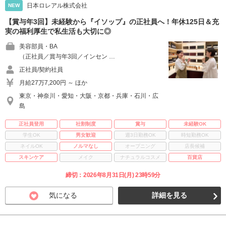
日本ロレアル株式会社
NEW
【賞与年3回】未経験から『イソップ』の正社員へ！年休125日＆充
実の福利厚生で私生活も大切に◎
美容部員・BA
（正社員／賞与年3回／インセン …
正社員/契約社員
月給27万7,200円 ～ ほか
東京・神奈川・愛知・大阪・京都・兵庫・石川・広
島
正社員登用
社割制度
賞与
未経験OK
学生OK
男女歓迎
週3日勤務OK
時短勤務OK
ネイルOK
ノルマなし
オープニング
店長候補
スキンケア
メイク
ナチュラルコスメ
百貨店
締切：2026年8月31日(月) 23時59分
気になる
詳細を見る