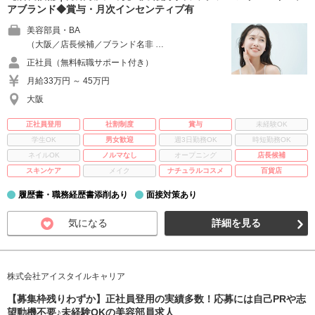
アブランド◆賞与・月次インセンティブ有
美容部員・BA
（大阪／店長候補／ブランド名非 …
正社員（無料転職サポート付き）
月給33万円 ～ 45万円
大阪
正社員登用
社割制度
賞与
未経験OK
学生OK
男女歓迎
週3日勤務OK
時短勤務OK
ネイルOK
ノルマなし
オープニング
店長候補
スキンケア
メイク
ナチュラルコスメ
百貨店
履歴書・職務経歴書添削あり
面接対策あり
気になる
詳細を見る
株式会社アイスタイルキャリア
【募集枠残りわずか】正社員登用の実績多数！応募には自己PRや志
望動機不要♪未経験OKの美容部員求人