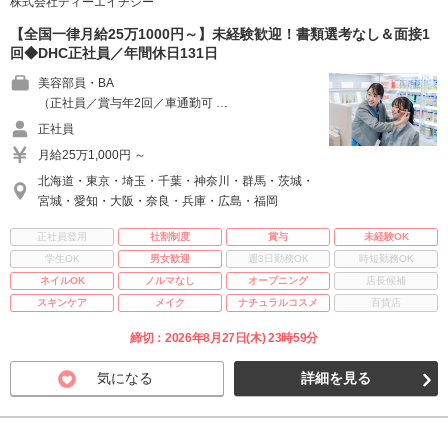
株式会社ディーエイチシー
【全国一律月給25万1000円～】未経験歓迎！書類選考なし＆面接1
回◆DHC正社員／年間休日131日
美容部員・BA
（正社員／賞与年2回／車通勤可 …
正社員
月給25万1,000円 ～
北海道・東京・埼玉・千葉・神奈川・群馬・茨城・
宮城・愛知・大阪・奈良・兵庫・広島・福岡
正社員登用
社割制度
賞与
未経験OK
学生OK
男女歓迎
週3日勤務OK
時短勤務OK
ネイルOK
ノルマなし
オープニング
店長候補
スキンケア
メイク
ナチュラルコスメ
百貨店
締切：2026年8月27日(木) 23時59分
気になる
詳細を見る