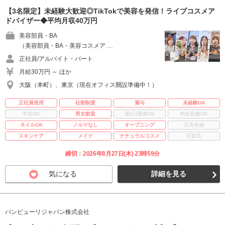
【3名限定】未経験大歓迎◎TikTokで美容を発信！ライブコスメア
ドバイザー◆平均月収40万円
美容部員・BA
（美容部員・BA・美容コスメア …
正社員/アルバイト・パート
月給30万円 ～ ほか
大阪（本町）、東京（現在オフィス開設準備中！）
正社員登用
社割制度
賞与
未経験OK
学生OK
男女歓迎
週3日勤務OK
時短勤務OK
ネイルOK
ノルマなし
オープニング
店長候補
スキンケア
メイク
ナチュラルコスメ
百貨店
締切：2026年8月27日(木) 23時59分
気になる
詳細を見る
パンピューリジャパン株式会社