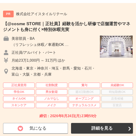
株式会社アイスタイルリテール
PR
【@cosme STORE｜正社員】経験を活かし研修で店舗運営やマネ
ジメントも身に付く×特別休暇充実
美容部員・BA
（リフレッシュ休暇／車通勤OK …
正社員/アルバイト・パート
月給23万1,000円 ～ 31万円 ほか
北海道・東京・神奈川・埼玉・群馬・愛知・石川・
富山・大阪・京都・兵庫
正社員登用
社割制度
賞与
未経験OK
学生OK
男女歓迎
週3日勤務OK
時短勤務OK
ネイルOK
ノルマなし
オープニング
店長候補
スキンケア
メイク
ナチュラルコスメ
百貨店
締切：2026年8月24日(月) 23時59分
気になる
詳細を見る