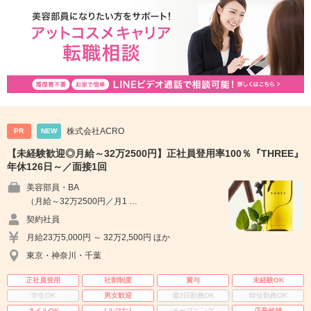
株式会社ACRO
PR
NEW
【未経験歓迎◎月給～32万2500円】正社員登用率100％『THREE』
年休126日～／面接1回
美容部員・BA
（月給～32万2500円／月1 …
契約社員
月給23万5,000円 ～ 32万2,500円 ほか
東京・神奈川・千葉
正社員登用
社割制度
賞与
未経験OK
学生OK
男女歓迎
週3日勤務OK
時短勤務OK
ネイルOK
ノルマなし
オープニング
店長候補