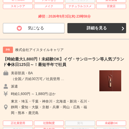
スキンケア
メイク
ナチュラルコスメ
百貨店
締切：2026年9月3日(木) 23時59分
気になる
詳細を見る
株式会社アイスタイルキャリア
PR
【時給最大1,880円！未経験OK】イヴ・サンローラン等人気ブラン
ド◆休日125日～！最短半年で社員
美容部員・BA
（全国／月給30万可／社員登用 …
派遣
時給1,600円 ～ 1,880円 ほか
東京・埼玉・千葉・神奈川・北海道・新潟・石川・
静岡・愛知・大阪・京都・兵庫・岡山・広島・福
岡・熊本・鹿児島
正社員登用
社割制度
賞与
未経験OK