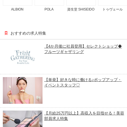
ALBION
POLA
資生堂 SHISEIDO
トゥヴェール
おすすめの求人特集
【4か月後に社員登用】セレクトショップ◆
フルーツギャザリング
【単発】好きな時に働ける♪ポップアップ・
イベントスタッフ♡
【月給25万円以上】高収入を目指せる！美容
部員求人特集