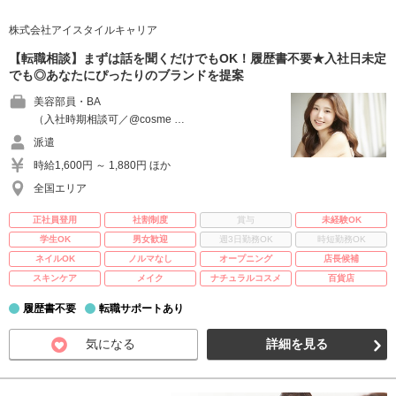
株式会社アイスタイルキャリア
【転職相談】まずは話を聞くだけでもOK！履歴書不要★入社日未定
でも◎あなたにぴったりのブランドを提案
美容部員・BA
（入社時期相談可／@cosme …
派遣
時給1,600円 ～ 1,880円 ほか
全国エリア
正社員登用
社割制度
賞与
未経験OK
学生OK
男女歓迎
週3日勤務OK
時短勤務OK
ネイルOK
ノルマなし
オープニング
店長候補
スキンケア
メイク
ナチュラルコスメ
百貨店
履歴書不要
転職サポートあり
気になる
詳細を見る