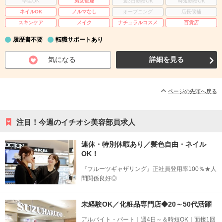
学生OK
男女歓迎
週3日勤務OK
時短勤務OK
ネイルOK
ノルマなし
オープニング
店長候補
スキンケア
メイク
ナチュラルコスメ
百貨店
履歴書不要
転職サポートあり
気になる
詳細を見る
ページの先頭へ戻る
注目！今週のイチオシ美容部員求人
連休・特別休暇あり／髪色自由・ネイル
OK！
『フルーツギャザリング』正社員登用率100％★人
間関係良好◎
未経験OK／化粧品専門店◆20～50代活躍
アルバイト・パート｜週4日～＆時短OK｜面接1回