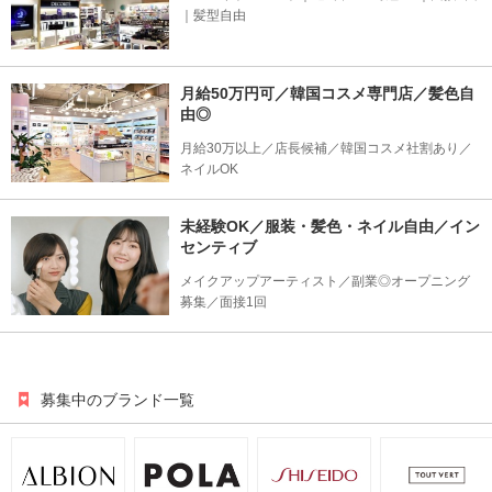
｜髪型自由
月給50万円可／韓国コスメ専門店／髪色自
由◎
月給30万以上／店長候補／韓国コスメ社割あり／
ネイルOK
未経験OK／服装・髪色・ネイル自由／イン
センティブ
メイクアップアーティスト／副業◎オープニング
募集／面接1回
募集中のブランド一覧