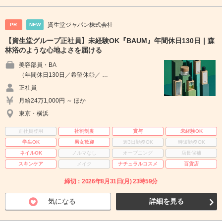
資生堂ジャパン株式会社
PR
NEW
【資生堂グループ正社員】未経験OK『BAUM』年間休日130日｜森
林浴のような心地よさを届ける
美容部員・BA
（年間休日130日／希望休◎／ …
正社員
月給24万1,000円 ～ ほか
東京・横浜
正社員登用
社割制度
賞与
未経験OK
学生OK
男女歓迎
週3日勤務OK
時短勤務OK
ネイルOK
ノルマなし
オープニング
店長候補
スキンケア
メイク
ナチュラルコスメ
百貨店
締切：2026年8月31日(月) 23時59分
気になる
詳細を見る